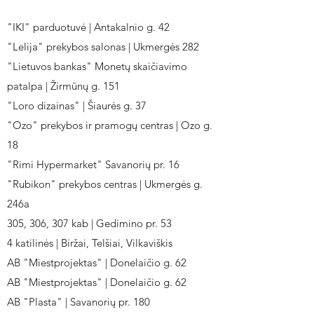
"IKI" parduotuvė | Antakalnio g. 42
"Lelija" prekybos salonas | Ukmergės 282
"Lietuvos bankas" Monetų skaičiavimo
patalpa | Žirmūnų g. 151
"Loro dizainas" | Šiaurės g. 37
"Ozo" prekybos ir pramogų centras | Ozo g.
18
"Rimi Hypermarket" Savanorių pr. 16
"Rubikon" prekybos centras | Ukmergės g.
246a
305, 306, 307 kab | Gedimino pr. 53
4 katilinės | Biržai, Telšiai, Vilkaviškis
AB "Miestprojektas" | Donelaičio g. 62
AB "Miestprojektas" | Donelaičio g. 62
AB "Plasta" | Savanorių pr. 180