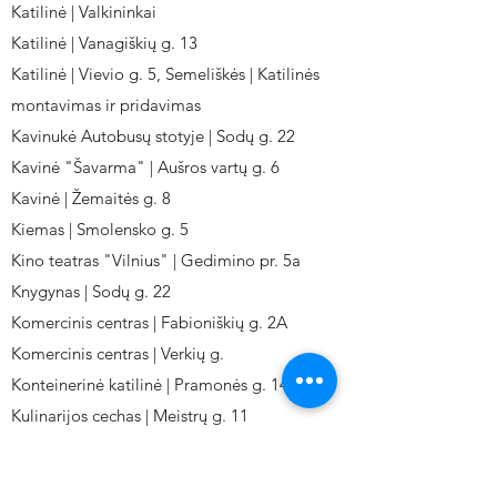
Katilinė | Valkininkai
Katilinė | Vanagiškių g. 13
Katilinė | Vievio g. 5, Semeliškės | Katilinės
montavimas ir pridavimas
Kavinukė Autobusų stotyje | Sodų g. 22
Kavinė "Šavarma" | Aušros vartų g. 6
Kavinė | Žemaitės g. 8
Kiemas | Smolensko g. 5
Kino teatras "Vilnius" | Gedimino pr. 5a
Knygynas | Sodų g. 22
Komercinis centras | Fabioniškių g. 2A
Komercinis centras | Verkių g.
Konteinerinė katilinė | Pramonės g. 141
Kulinarijos cechas | Meistrų g. 11
Kulinarinis cechas IKI-Fabij. | Fabijoniškių 2A.
Kuro aparatūros gamykla | Kalvarijų g. 143