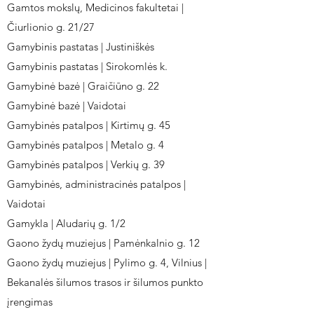
Gamtos mokslų, Medicinos fakultetai |
Čiurlionio g. 21/27
Gamybinis pastatas | Justiniškės
Gamybinis pastatas | Sirokomlės k.
Gamybinė bazė | Graičiūno g. 22
Gamybinė bazė | Vaidotai
Gamybinės patalpos | Kirtimų g. 45
Gamybinės patalpos | Metalo g. 4
Gamybinės patalpos | Verkių g. 39
Gamybinės, administracinės patalpos |
Vaidotai
Gamykla | Aludarių g. 1/2
Gaono žydų muziejus | Pamėnkalnio g. 12
Gaono žydų muziejus | Pylimo g. 4, Vilnius |
Bekanalės šilumos trasos ir šilumos punkto
įrengimas