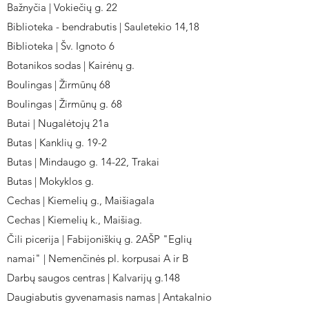
Bažnyčia | Vokiečių g. 22
Biblioteka - bendrabutis | Sauletekio 14,18
Biblioteka | Šv. Ignoto 6
Botanikos sodas | Kairėnų g.
Boulingas | Žirmūnų 68
Boulingas | Žirmūnų g. 68
Butai | Nugalėtojų 21a
Butas | Kanklių g. 19-2
Butas | Mindaugo g. 14-22, Trakai
Butas | Mokyklos g.
Cechas | Kiemelių g., Maišiagala
Cechas | Kiemelių k., Maišiag.
Čili picerija | Fabijoniškių g. 2AŠP "Eglių
namai" | Nemenčinės pl. korpusai A ir B
Darbų saugos centras | Kalvarijų g.148
Daugiabutis gyvenamasis namas | Antakalnio