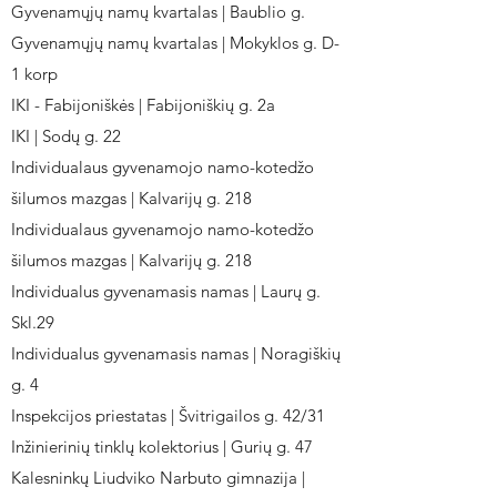
Gyvenamųjų namų kvartalas | Baublio g.
Gyvenamųjų namų kvartalas | Mokyklos g. D-
1 korp
IKI - Fabijoniškės | Fabijoniškių g. 2a
IKI | Sodų g. 22
Individualaus gyvenamojo namo-kotedžo
šilumos mazgas | Kalvarijų g. 218
Individualaus gyvenamojo namo-kotedžo
šilumos mazgas | Kalvarijų g. 218
Individualus gyvenamasis namas | Laurų g.
Skl.29
Individualus gyvenamasis namas | Noragiškių
g. 4
Inspekcijos priestatas | Švitrigailos g. 42/31
Inžinierinių tinklų kolektorius | Gurių g. 47
Kalesninkų Liudviko Narbuto gimnazija |