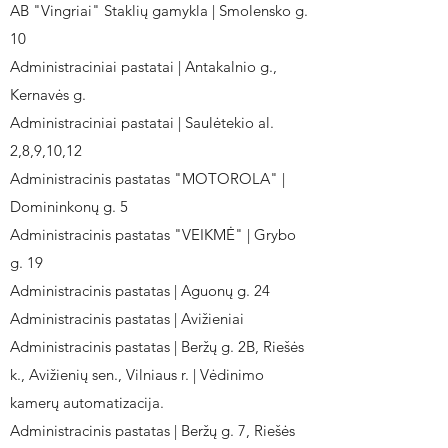
AB "Vingriai" Staklių gamykla | Smolensko g.
10
Administraciniai pastatai | Antakalnio g.,
Kernavės g.
Administraciniai pastatai | Saulėtekio al.
2,8,9,10,12
Administracinis pastatas "MOTOROLA" |
Domininkonų g. 5
Administracinis pastatas "VEIKMĖ" | Grybo
g. 19
Administracinis pastatas | Aguonų g. 24
Administracinis pastatas | Avižieniai
Administracinis pastatas | Beržų g. 2B, Riešės
k., Avižienių sen., Vilniaus r. | Vėdinimo
kamerų automatizacija.
Administracinis pastatas | Beržų g. 7, Riešės