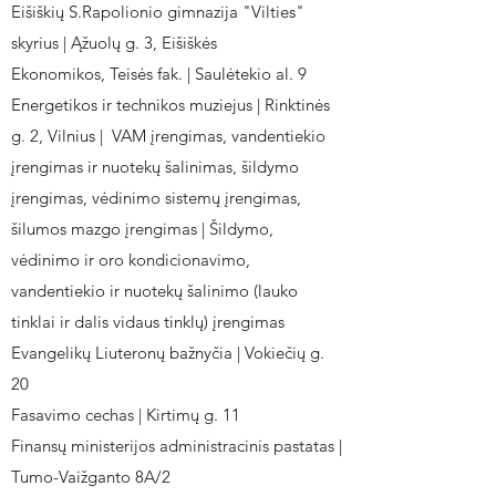
Eišiškių S.Rapolionio gimnazija "Vilties"
skyrius | Ąžuolų g. 3, Eišiškės
Ekonomikos, Teisės fak. | Saulėtekio al. 9
Energetikos ir technikos muziejus | Rinktinės
g. 2, Vilnius | VAM įrengimas, vandentiekio
įrengimas ir nuotekų šalinimas, šildymo
įrengimas, vėdinimo sistemų įrengimas,
šilumos mazgo įrengimas | Šildymo,
vėdinimo ir oro kondicionavimo,
vandentiekio ir nuotekų šalinimo (lauko
tinklai ir dalis vidaus tinklų) įrengimas
Evangelikų Liuteronų bažnyčia | Vokiečių g.
20
Fasavimo cechas | Kirtimų g. 11
Finansų ministerijos administracinis pastatas |
Tumo-Vaižganto 8A/2