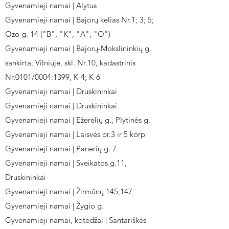
Gyvenamieji namai | Alytus
Gyvenamieji namai | Bajorų kelias Nr.1; 3; 5;
Ozo g. 14 ("B", "K", "A", "O")
Gyvenamieji namai | Bajorų-Mokslininkių g.
sankirta, Vilniuje, skl. Nr.10, kadastrinis
Nr.0101/0004:1399, K-4; K-6
Gyvenamieji namai | Druskininkai
Gyvenamieji namai | Druskininkai
Gyvenamieji namai | Ežerėlių g., Plytinės g.
Gyvenamieji namai | Laisvės pr.3 ir 5 korp
Gyvenamieji namai | Panerių g. 7
Gyvenamieji namai | Sveikatos g.11,
Druskininkai
Gyvenamieji namai | Žirmūnų 145,147
Gyvenamieji namai | Žygio g.
Gyvenamieji namai, kotedžai | Santariškės