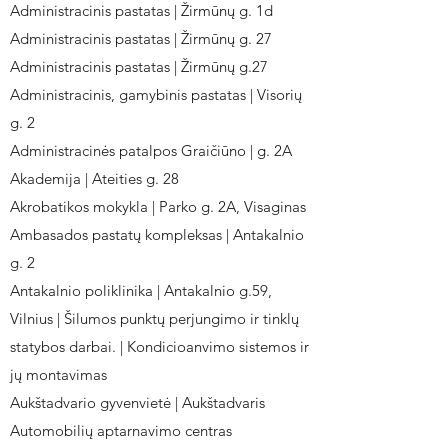
Administracinis pastatas | Žirmūnų g. 1d
Administracinis pastatas | Žirmūnų g. 27
Administracinis pastatas | Žirmūnų g.27
Administracinis, gamybinis pastatas | Visorių
g. 2
Administracinės patalpos Graičiūno | g. 2A
Akademija | Ateities g. 28
Akrobatikos mokykla | Parko g. 2A, Visaginas
Ambasados pastatų kompleksas | Antakalnio
g. 2
Antakalnio poliklinika | Antakalnio g.59,
Vilnius | Šilumos punktų perjungimo ir tinklų
statybos darbai. | Kondicioanvimo sistemos ir
jų montavimas
Aukštadvario gyvenvietė | Aukštadvaris
Automobilių aptarnavimo centras