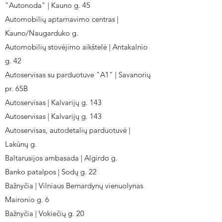
"Autonoda" | Kauno g. 45
Automobilių aptarnavimo centras |
Kauno/Naugarduko g.
Automobilių stovėjimo aikštelė | Antakalnio
g. 42
Autoservisas su parduotuve "A1" | Savanorių
pr. 65B
Autoservisas | Kalvarijų g. 143
Autoservisas | Kalvarijų g. 143
Autoservisas, autodetalių parduotuvė |
Lakūnų g.
Baltarusijos ambasada | Algirdo g.
Banko patalpos | Sodų g. 22
Bažnyčia | Vilniaus Bernardynų vienuolynas
Maironio g. 6
Bažnyčia | Vokiečių g. 20