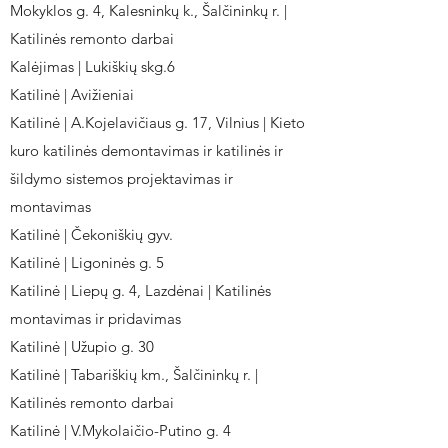
Mokyklos g. 4, Kalesninkų k., Šalčininkų r. |
Katilinės remonto darbai
Kalėjimas | Lukiškių skg.6
Katilinė | Avižieniai
Katilinė | A.Kojelavičiaus g. 17, Vilnius | Kieto
kuro katilinės demontavimas ir katilinės ir
šildymo sistemos projektavimas ir
montavimas
Katilinė | Čekoniškių gyv.
Katilinė | Ligoninės g. 5
Katilinė | Liepų g. 4, Lazdėnai | Katilinės
montavimas ir pridavimas
Katilinė | Užupio g. 30
Katilinė | Tabariškių km., Šalčininkų r. |
Katilinės remonto darbai
Katilinė | V.Mykolaičio-Putino g. 4