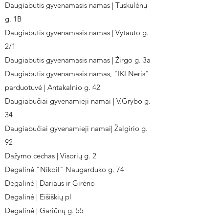
Daugiabutis gyvenamasis namas | Tuskulėnų
g. 1B
Daugiabutis gyvenamasis namas | Vytauto g.
2/1
Daugiabutis gyvenamasis namas | Žirgo g. 3a
Daugiabutis gyvenamasis namas, "IKI Neris"
parduotuvė | Antakalnio g. 42
Daugiabučiai gyvenamieji namai | V.Grybo g.
34
Daugiabučiai gyvenamieji namai| Žalgirio g.
92
Dažymo cechas | Visorių g. 2
Degalinė "Nikoil" Naugarduko g. 74
Degalinė | Dariaus ir Girėno
Degalinė | Eišiškių pl
Degalinė | Gariūnų g. 55