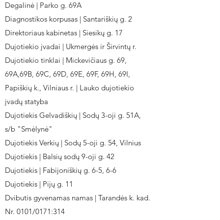
Degalinė | Parko g. 69A
Diagnostikos korpusas | Santariškių g. 2
Direktoriaus kabinetas | Siesikų g. 17
Dujotiekio įvadai | Ukmergės ir Širvintų r.
Dujotiekio tinklai | Mickevičiaus g. 69,
69A,69B, 69C, 69D, 69E, 69F, 69H, 69I,
Papiškių k., Vilniaus r. | Lauko dujotiekio
įvadų statyba
Dujotiekis Gelvadiškių | Sodų 3-oji g. 51A,
s/b "Smėlynė"
Dujotiekis Verkių | Sodų 5-oji g. 54, Vilnius
Dujotiekis | Balsių sodų 9-oji g. 42
Dujotiekis | Fabijoniškių g. 6-5, 6-6
Dujotiekis | Pijų g. 11
Dvibutis gyvenamas namas | Tarandės k. kad.
Nr. 0101/0171:314