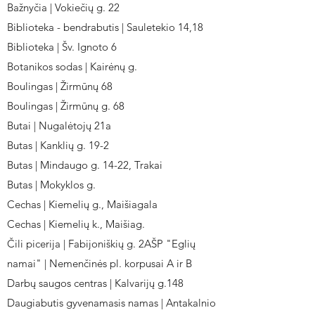
Bažnyčia | Vokiečių g. 22
Biblioteka - bendrabutis | Sauletekio 14,18
Biblioteka | Šv. Ignoto 6
Botanikos sodas | Kairėnų g.
Boulingas | Žirmūnų 68
Boulingas | Žirmūnų g. 68
Butai | Nugalėtojų 21a
Butas | Kanklių g. 19-2
Butas | Mindaugo g. 14-22, Trakai
Butas | Mokyklos g.
Cechas | Kiemelių g., Maišiagala
Cechas | Kiemelių k., Maišiag.
Čili picerija | Fabijoniškių g. 2AŠP "Eglių
namai" | Nemenčinės pl. korpusai A ir B
Darbų saugos centras | Kalvarijų g.148
Daugiabutis gyvenamasis namas | Antakalnio