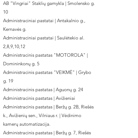
AB "Vingriai" Staklių gamykla | Smolensko g.
10
Administraciniai pastatai | Antakalnio g.,
Kernavės g.
Administraciniai pastatai | Saulėtekio al.
2,8,9,10,12
Administracinis pastatas "MOTOROLA" |
Domininkonų g. 5
Administracinis pastatas "VEIKMĖ" | Grybo
g. 19
Administracinis pastatas | Aguonų g. 24
Administracinis pastatas | Avižieniai
Administracinis pastatas | Beržų g. 2B, Riešės
k., Avižienių sen., Vilniaus r. | Vėdinimo
kamerų automatizacija.
Administracinis pastatas | Beržų g. 7, Riešės