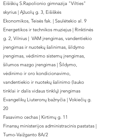
Eišiškių S.Rapolionio gimnazija "Vilties"
skyrius | Ąžuolų g. 3, Eišiškės
Ekonomikos, Teisės fak. | Saulėtekio al. 9
Energetikos ir technikos muziejus | Rinktinės
g. 2, Vilnius | VAM įrengimas, vandentiekio
įrengimas ir nuotekų šalinimas, šildymo
įrengimas, vėdinimo sistemų įrengimas,
šilumos mazgo įrengimas | Šildymo,
vėdinimo ir oro kondicionavimo,
vandentiekio ir nuotekų šalinimo (lauko
tinklai ir dalis vidaus tinklų) įrengimas
Evangelikų Liuteronų bažnyčia | Vokiečių g.
20
Fasavimo cechas | Kirtimų g. 11
Finansų ministerijos administracinis pastatas |
Tumo-Vaižganto 8A/2