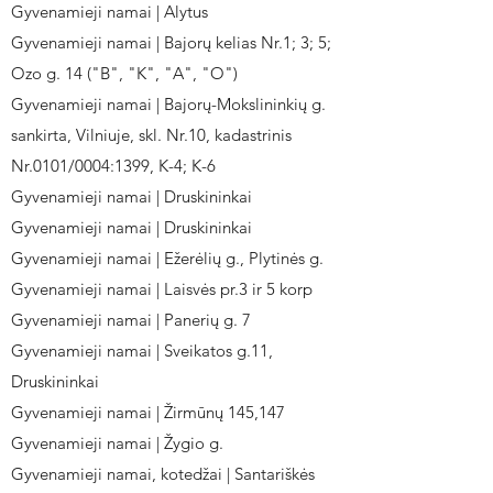
Gyvenamieji namai | Alytus
Gyvenamieji namai | Bajorų kelias Nr.1; 3; 5;
Ozo g. 14 ("B", "K", "A", "O")
Gyvenamieji namai | Bajorų-Mokslininkių g.
sankirta, Vilniuje, skl. Nr.10, kadastrinis
Nr.0101/0004:1399, K-4; K-6
Gyvenamieji namai | Druskininkai
Gyvenamieji namai | Druskininkai
Gyvenamieji namai | Ežerėlių g., Plytinės g.
Gyvenamieji namai | Laisvės pr.3 ir 5 korp
Gyvenamieji namai | Panerių g. 7
Gyvenamieji namai | Sveikatos g.11,
Druskininkai
Gyvenamieji namai | Žirmūnų 145,147
Gyvenamieji namai | Žygio g.
Gyvenamieji namai, kotedžai | Santariškės