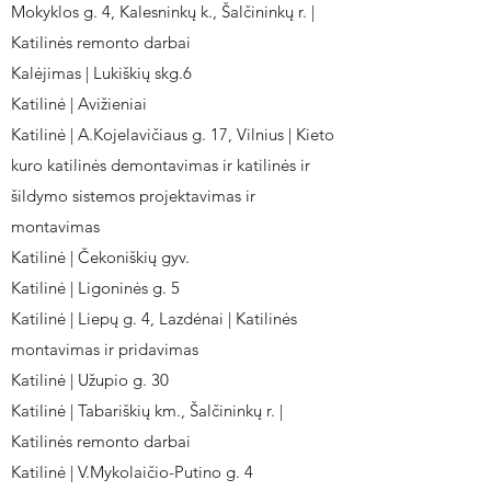
Mokyklos g. 4, Kalesninkų k., Šalčininkų r. |
Katilinės remonto darbai
Kalėjimas | Lukiškių skg.6
Katilinė | Avižieniai
Katilinė | A.Kojelavičiaus g. 17, Vilnius | Kieto
kuro katilinės demontavimas ir katilinės ir
šildymo sistemos projektavimas ir
montavimas
Katilinė | Čekoniškių gyv.
Katilinė | Ligoninės g. 5
Katilinė | Liepų g. 4, Lazdėnai | Katilinės
montavimas ir pridavimas
Katilinė | Užupio g. 30
Katilinė | Tabariškių km., Šalčininkų r. |
Katilinės remonto darbai
Katilinė | V.Mykolaičio-Putino g. 4