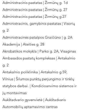
Administracinis pastatas | Žirmūnų g. 1d
Administracinis pastatas | Žirmūnų g. 27
Administracinis pastatas | Žirmūnų g.27
Administracinis, gamybinis pastatas | Visorių
g. 2
Administracinės patalpos Graičiūno | g. 2A
Akademija | Ateities g. 28
Akrobatikos mokykla | Parko g. 2A, Visaginas
Ambasados pastatų kompleksas | Antakalnio
g. 2
Antakalnio poliklinika | Antakalnio g.59,
Vilnius | Šilumos punktų perjungimo ir tinklų
statybos darbai. | Kondicioanvimo sistemos ir
jų montavimas
Aukštadvario gyvenvietė | Aukštadvaris
Automobilių aptarnavimo centras