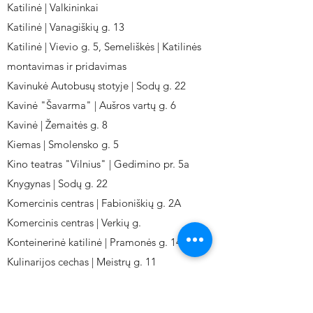
Katilinė | Valkininkai
Katilinė | Vanagiškių g. 13
Katilinė | Vievio g. 5, Semeliškės | Katilinės
montavimas ir pridavimas
Kavinukė Autobusų stotyje | Sodų g. 22
Kavinė "Šavarma" | Aušros vartų g. 6
Kavinė | Žemaitės g. 8
Kiemas | Smolensko g. 5
Kino teatras "Vilnius" | Gedimino pr. 5a
Knygynas | Sodų g. 22
Komercinis centras | Fabioniškių g. 2A
Komercinis centras | Verkių g.
Konteinerinė katilinė | Pramonės g. 141
Kulinarijos cechas | Meistrų g. 11
Kulinarinis cechas IKI-Fabij. | Fabijoniškių 2A.
Kuro aparatūros gamykla | Kalvarijų g. 143