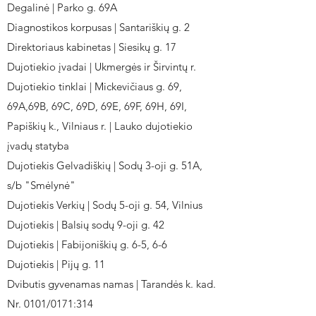
Degalinė | Parko g. 69A
Diagnostikos korpusas | Santariškių g. 2
Direktoriaus kabinetas | Siesikų g. 17
Dujotiekio įvadai | Ukmergės ir Širvintų r.
Dujotiekio tinklai | Mickevičiaus g. 69,
69A,69B, 69C, 69D, 69E, 69F, 69H, 69I,
Papiškių k., Vilniaus r. | Lauko dujotiekio
įvadų statyba
Dujotiekis Gelvadiškių | Sodų 3-oji g. 51A,
s/b "Smėlynė"
Dujotiekis Verkių | Sodų 5-oji g. 54, Vilnius
Dujotiekis | Balsių sodų 9-oji g. 42
Dujotiekis | Fabijoniškių g. 6-5, 6-6
Dujotiekis | Pijų g. 11
Dvibutis gyvenamas namas | Tarandės k. kad.
Nr. 0101/0171:314