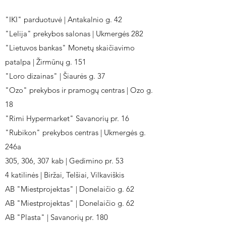
"IKI" parduotuvė | Antakalnio g. 42
"Lelija" prekybos salonas | Ukmergės 282
"Lietuvos bankas" Monetų skaičiavimo
patalpa | Žirmūnų g. 151
"Loro dizainas" | Šiaurės g. 37
"Ozo" prekybos ir pramogų centras | Ozo g.
18
"Rimi Hypermarket" Savanorių pr. 16
"Rubikon" prekybos centras | Ukmergės g.
246a
305, 306, 307 kab | Gedimino pr. 53
4 katilinės | Biržai, Telšiai, Vilkaviškis
AB "Miestprojektas" | Donelaičio g. 62
AB "Miestprojektas" | Donelaičio g. 62
AB "Plasta" | Savanorių pr. 180