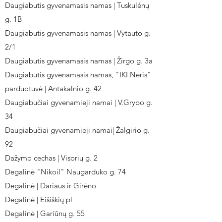
Daugiabutis gyvenamasis namas | Tuskulėnų
g. 1B
Daugiabutis gyvenamasis namas | Vytauto g.
2/1
Daugiabutis gyvenamasis namas | Žirgo g. 3a
Daugiabutis gyvenamasis namas, "IKI Neris"
parduotuvė | Antakalnio g. 42
Daugiabučiai gyvenamieji namai | V.Grybo g.
34
Daugiabučiai gyvenamieji namai| Žalgirio g.
92
Dažymo cechas | Visorių g. 2
Degalinė "Nikoil" Naugarduko g. 74
Degalinė | Dariaus ir Girėno
Degalinė | Eišiškių pl
Degalinė | Gariūnų g. 55