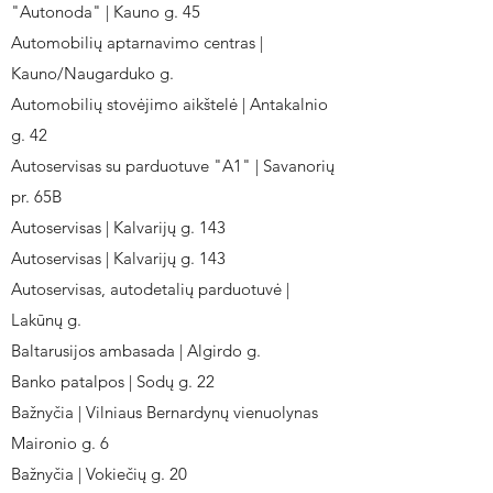
"Autonoda" | Kauno g. 45
Automobilių aptarnavimo centras |
Kauno/Naugarduko g.
Automobilių stovėjimo aikštelė | Antakalnio
g. 42
Autoservisas su parduotuve "A1" | Savanorių
pr. 65B
Autoservisas | Kalvarijų g. 143
Autoservisas | Kalvarijų g. 143
Autoservisas, autodetalių parduotuvė |
Lakūnų g.
Baltarusijos ambasada | Algirdo g.
Banko patalpos | Sodų g. 22
Bažnyčia | Vilniaus Bernardynų vienuolynas
Maironio g. 6
Bažnyčia | Vokiečių g. 20