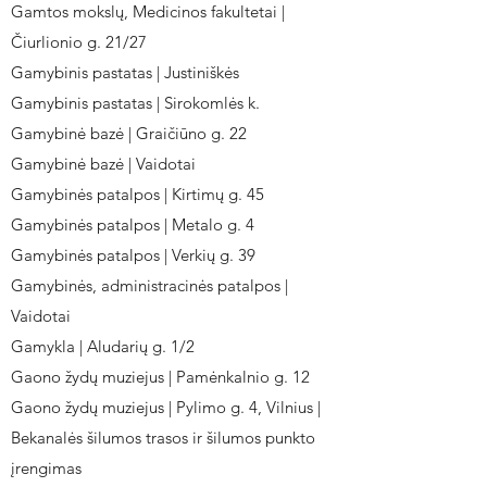
Gamtos mokslų, Medicinos fakultetai |
Čiurlionio g. 21/27
Gamybinis pastatas | Justiniškės
Gamybinis pastatas | Sirokomlės k.
Gamybinė bazė | Graičiūno g. 22
Gamybinė bazė | Vaidotai
Gamybinės patalpos | Kirtimų g. 45
Gamybinės patalpos | Metalo g. 4
Gamybinės patalpos | Verkių g. 39
Gamybinės, administracinės patalpos |
Vaidotai
Gamykla | Aludarių g. 1/2
Gaono žydų muziejus | Pamėnkalnio g. 12
Gaono žydų muziejus | Pylimo g. 4, Vilnius |
Bekanalės šilumos trasos ir šilumos punkto
įrengimas