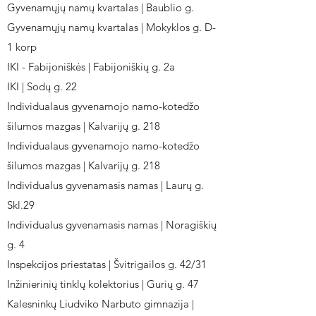
Gyvenamųjų namų kvartalas | Baublio g.
Gyvenamųjų namų kvartalas | Mokyklos g. D-
1 korp
IKI - Fabijoniškės | Fabijoniškių g. 2a
IKI | Sodų g. 22
Individualaus gyvenamojo namo-kotedžo
šilumos mazgas | Kalvarijų g. 218
Individualaus gyvenamojo namo-kotedžo
šilumos mazgas | Kalvarijų g. 218
Individualus gyvenamasis namas | Laurų g.
Skl.29
Individualus gyvenamasis namas | Noragiškių
g. 4
Inspekcijos priestatas | Švitrigailos g. 42/31
Inžinierinių tinklų kolektorius | Gurių g. 47
Kalesninkų Liudviko Narbuto gimnazija |