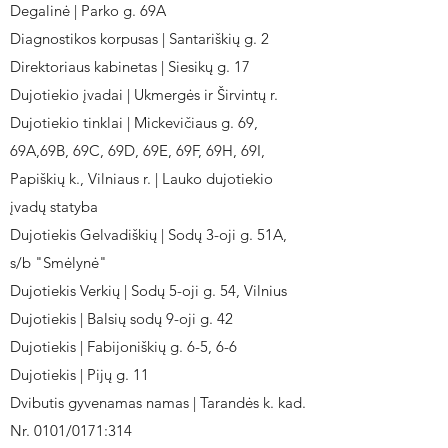
Degalinė | Parko g. 69A
Diagnostikos korpusas | Santariškių g. 2
Direktoriaus kabinetas | Siesikų g. 17
Dujotiekio įvadai | Ukmergės ir Širvintų r.
Dujotiekio tinklai | Mickevičiaus g. 69,
69A,69B, 69C, 69D, 69E, 69F, 69H, 69I,
Papiškių k., Vilniaus r. | Lauko dujotiekio
įvadų statyba
Dujotiekis Gelvadiškių | Sodų 3-oji g. 51A,
s/b "Smėlynė"
Dujotiekis Verkių | Sodų 5-oji g. 54, Vilnius
Dujotiekis | Balsių sodų 9-oji g. 42
Dujotiekis | Fabijoniškių g. 6-5, 6-6
Dujotiekis | Pijų g. 11
Dvibutis gyvenamas namas | Tarandės k. kad.
Nr. 0101/0171:314