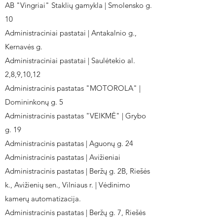
AB "Vingriai" Staklių gamykla | Smolensko g.
10
Administraciniai pastatai | Antakalnio g.,
Kernavės g.
Administraciniai pastatai | Saulėtekio al.
2,8,9,10,12
Administracinis pastatas "MOTOROLA" |
Domininkonų g. 5
Administracinis pastatas "VEIKMĖ" | Grybo
g. 19
Administracinis pastatas | Aguonų g. 24
Administracinis pastatas | Avižieniai
Administracinis pastatas | Beržų g. 2B, Riešės
k., Avižienių sen., Vilniaus r. | Vėdinimo
kamerų automatizacija.
Administracinis pastatas | Beržų g. 7, Riešės