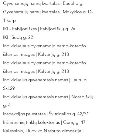
Gyvenamųjų namų kvartalas | Baublio g.
Gyvenamųjų namų kvartalas | Mokyklos g. D-
1 korp
IKI - Fabijoniškės | Fabijoniškių g. 2a
IKI | Sodų g. 22
Individualaus gyvenamojo namo-kotedžo
šilumos mazgas | Kalvarijų g. 218
Individualaus gyvenamojo namo-kotedžo
šilumos mazgas | Kalvarijų g. 218
Individualus gyvenamasis namas | Laurų g.
Skl.29
Individualus gyvenamasis namas | Noragiškių
g. 4
Inspekcijos priestatas | Švitrigailos g. 42/31
Inžinierinių tinklų kolektorius | Gurių g. 47
Kalesninkų Liudviko Narbuto gimnazija |