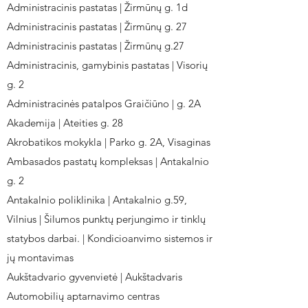
Administracinis pastatas | Žirmūnų g. 1d
Administracinis pastatas | Žirmūnų g. 27
Administracinis pastatas | Žirmūnų g.27
Administracinis, gamybinis pastatas | Visorių
g. 2
Administracinės patalpos Graičiūno | g. 2A
Akademija | Ateities g. 28
Akrobatikos mokykla | Parko g. 2A, Visaginas
Ambasados pastatų kompleksas | Antakalnio
g. 2
Antakalnio poliklinika | Antakalnio g.59,
Vilnius | Šilumos punktų perjungimo ir tinklų
statybos darbai. | Kondicioanvimo sistemos ir
jų montavimas
Aukštadvario gyvenvietė | Aukštadvaris
Automobilių aptarnavimo centras