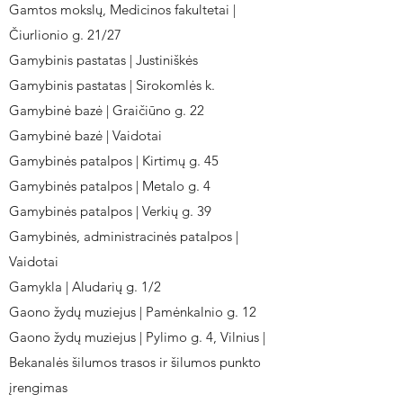
Gamtos mokslų, Medicinos fakultetai |
Čiurlionio g. 21/27
Gamybinis pastatas | Justiniškės
Gamybinis pastatas | Sirokomlės k.
Gamybinė bazė | Graičiūno g. 22
Gamybinė bazė | Vaidotai
Gamybinės patalpos | Kirtimų g. 45
Gamybinės patalpos | Metalo g. 4
Gamybinės patalpos | Verkių g. 39
Gamybinės, administracinės patalpos |
Vaidotai
Gamykla | Aludarių g. 1/2
Gaono žydų muziejus | Pamėnkalnio g. 12
Gaono žydų muziejus | Pylimo g. 4, Vilnius |
Bekanalės šilumos trasos ir šilumos punkto
įrengimas