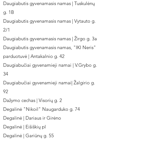
Daugiabutis gyvenamasis namas | Tuskulėnų
g. 1B
Daugiabutis gyvenamasis namas | Vytauto g.
2/1
Daugiabutis gyvenamasis namas | Žirgo g. 3a
Daugiabutis gyvenamasis namas, "IKI Neris"
parduotuvė | Antakalnio g. 42
Daugiabučiai gyvenamieji namai | V.Grybo g.
34
Daugiabučiai gyvenamieji namai| Žalgirio g.
92
Dažymo cechas | Visorių g. 2
Degalinė "Nikoil" Naugarduko g. 74
Degalinė | Dariaus ir Girėno
Degalinė | Eišiškių pl
Degalinė | Gariūnų g. 55