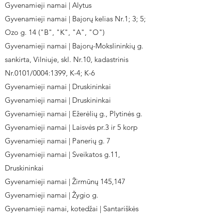
Gyvenamieji namai | Alytus
Gyvenamieji namai | Bajorų kelias Nr.1; 3; 5;
Ozo g. 14 ("B", "K", "A", "O")
Gyvenamieji namai | Bajorų-Mokslininkių g.
sankirta, Vilniuje, skl. Nr.10, kadastrinis
Nr.0101/0004:1399, K-4; K-6
Gyvenamieji namai | Druskininkai
Gyvenamieji namai | Druskininkai
Gyvenamieji namai | Ežerėlių g., Plytinės g.
Gyvenamieji namai | Laisvės pr.3 ir 5 korp
Gyvenamieji namai | Panerių g. 7
Gyvenamieji namai | Sveikatos g.11,
Druskininkai
Gyvenamieji namai | Žirmūnų 145,147
Gyvenamieji namai | Žygio g.
Gyvenamieji namai, kotedžai | Santariškės