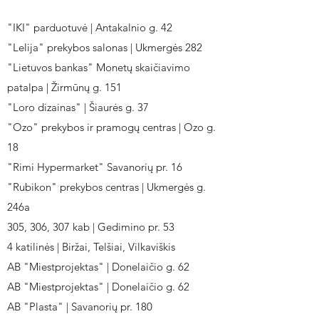
"IKI" parduotuvė | Antakalnio g. 42
"Lelija" prekybos salonas | Ukmergės 282
"Lietuvos bankas" Monetų skaičiavimo
patalpa | Žirmūnų g. 151
"Loro dizainas" | Šiaurės g. 37
"Ozo" prekybos ir pramogų centras | Ozo g.
18
"Rimi Hypermarket" Savanorių pr. 16
"Rubikon" prekybos centras | Ukmergės g.
246a
305, 306, 307 kab | Gedimino pr. 53
4 katilinės | Biržai, Telšiai, Vilkaviškis
AB "Miestprojektas" | Donelaičio g. 62
AB "Miestprojektas" | Donelaičio g. 62
AB "Plasta" | Savanorių pr. 180