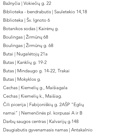
Bažnyčia | Vokiečių g. 22
Biblioteka - bendrabutis | Sauletekio 14,18
Biblioteka | Šv. Ignoto 6
Botanikos sodas | Kairėnų g.
Boulingas | Žirmūnų 68
Boulingas | Žirmūnų g. 68
Butai | Nugalėtojų 21a
Butas | Kanklių g. 19-2
Butas | Mindaugo g. 14-22, Trakai
Butas | Mokyklos g.
Cechas | Kiemelių g., Maišiagala
Cechas | Kiemelių k., Maišiag.
Čili picerija | Fabijoniškių g. 2AŠP "Eglių
namai" | Nemenčinės pl. korpusai A ir B
Darbų saugos centras | Kalvarijų g.148
Daugiabutis gyvenamasis namas | Antakalnio