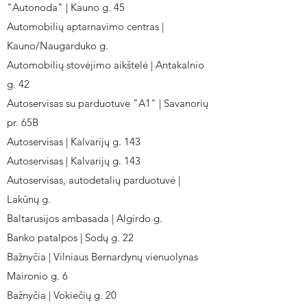
"Autonoda" | Kauno g. 45
Automobilių aptarnavimo centras |
Kauno/Naugarduko g.
Automobilių stovėjimo aikštelė | Antakalnio
g. 42
Autoservisas su parduotuve "A1" | Savanorių
pr. 65B
Autoservisas | Kalvarijų g. 143
Autoservisas | Kalvarijų g. 143
Autoservisas, autodetalių parduotuvė |
Lakūnų g.
Baltarusijos ambasada | Algirdo g.
Banko patalpos | Sodų g. 22
Bažnyčia | Vilniaus Bernardynų vienuolynas
Maironio g. 6
Bažnyčia | Vokiečių g. 20