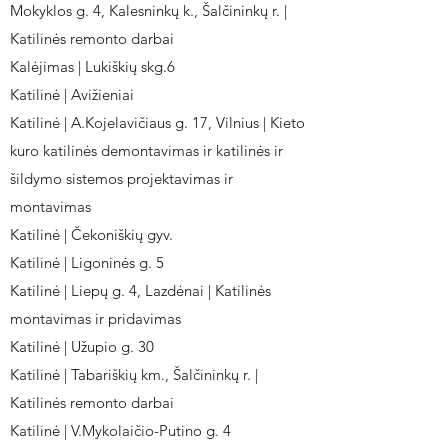
Mokyklos g. 4, Kalesninkų k., Šalčininkų r. |
Katilinės remonto darbai
Kalėjimas | Lukiškių skg.6
Katilinė | Avižieniai
Katilinė | A.Kojelavičiaus g. 17, Vilnius | Kieto
kuro katilinės demontavimas ir katilinės ir
šildymo sistemos projektavimas ir
montavimas
Katilinė | Čekoniškių gyv.
Katilinė | Ligoninės g. 5
Katilinė | Liepų g. 4, Lazdėnai | Katilinės
montavimas ir pridavimas
Katilinė | Užupio g. 30
Katilinė | Tabariškių km., Šalčininkų r. |
Katilinės remonto darbai
Katilinė | V.Mykolaičio-Putino g. 4