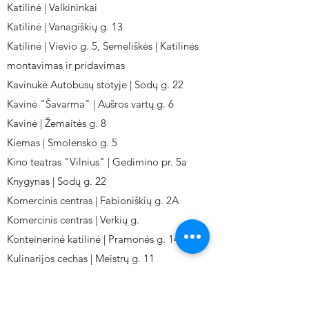
Katilinė | Valkininkai
Katilinė | Vanagiškių g. 13
Katilinė | Vievio g. 5, Semeliškės | Katilinės
montavimas ir pridavimas
Kavinukė Autobusų stotyje | Sodų g. 22
Kavinė "Šavarma" | Aušros vartų g. 6
Kavinė | Žemaitės g. 8
Kiemas | Smolensko g. 5
Kino teatras "Vilnius" | Gedimino pr. 5a
Knygynas | Sodų g. 22
Komercinis centras | Fabioniškių g. 2A
Komercinis centras | Verkių g.
Konteinerinė katilinė | Pramonės g. 141
Kulinarijos cechas | Meistrų g. 11
Kulinarinis cechas IKI-Fabij. | Fabijoniškių 2A.
Kuro aparatūros gamykla | Kalvarijų g. 143