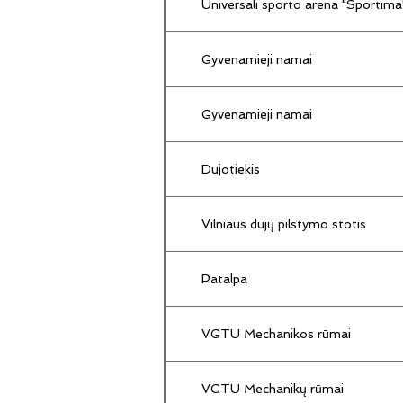
Universali sporto arena "Sportima
Gyvenamieji namai
Gyvenamieji namai
Dujotiekis
Vilniaus dujų pilstymo stotis
Patalpa
VGTU Mechanikos rūmai
VGTU Mechanikų rūmai