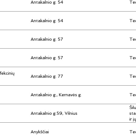
Antakalnio g. 54
Tec
Antakalnio g. 54
Tec
Antakalnio g. 57
Tec
Antakalnio g. 57
Tec
fekcinių
Antakalnio g. 77
Tec
Antakalnio g., Kernavės g.
Tec
Šil
Antakalnio g.59, Vilnius
sta
ir 
Anykščiai
Tec