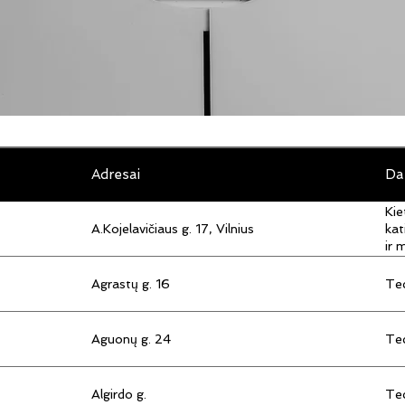
Adresai
Da
Kie
A.Kojelavičiaus g. 17, Vilnius
kat
ir 
Agrastų g. 16
Tec
Aguonų g. 24
Tec
Algirdo g.
Tec