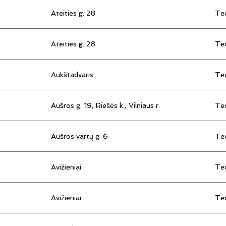
Ateities g. 28
Tec
Ateities g. 28
Tec
Aukštadvaris
Tec
Aušros g. 19, Riešės k., Vilniaus r.
Tec
Aušros vartų g. 6
Tec
Avižieniai
Tec
Avižieniai
Tec