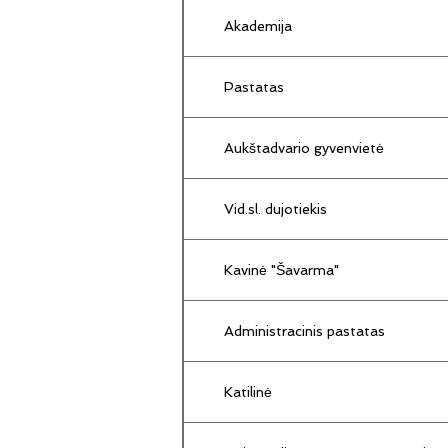
Akademija
Pastatas
Aukštadvario gyvenvietė
Vid.sl. dujotiekis
Kavinė "Šavarma"
Administracinis pastatas
Katilinė