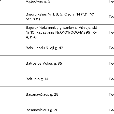
"
Aąžuolyno g. 5
Tec
Bajorų kelias Nr.1, 3, 5, Ozo g. 14 ("B", "K",
Tec
"A", "O")
Bajorų-Mokslininkių g. sankirta, Vilniuje, skl.
Tec
Nr.10, kadastrinis Nr.0101/0004:1399, K-
4, K-6
Balsių sodų 9-oji g. 42
Tec
Baltosios Vokės g. 35
Tec
Baltupio g. 14
Tec
Basanavičiaus g. 28
Tec
Basanavičiaus g. 28
Tec