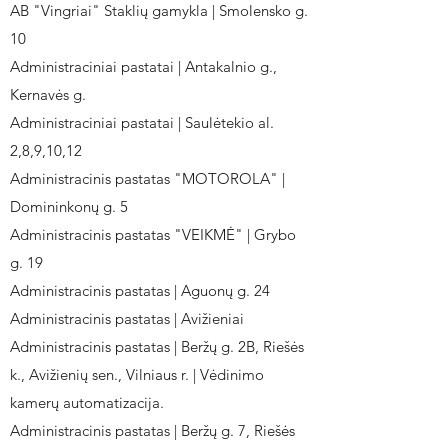
AB "Vingriai" Staklių gamykla | Smolensko g.
10
Administraciniai pastatai | Antakalnio g.,
Kernavės g.
Administraciniai pastatai | Saulėtekio al.
2,8,9,10,12
Administracinis pastatas "MOTOROLA" |
Domininkonų g. 5
Administracinis pastatas "VEIKMĖ" | Grybo
g. 19
Administracinis pastatas | Aguonų g. 24
Administracinis pastatas | Avižieniai
Administracinis pastatas | Beržų g. 2B, Riešės
k., Avižienių sen., Vilniaus r. | Vėdinimo
kamerų automatizacija.
Administracinis pastatas | Beržų g. 7, Riešės