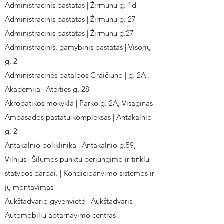
Administracinis pastatas | Žirmūnų g. 1d
Administracinis pastatas | Žirmūnų g. 27
Administracinis pastatas | Žirmūnų g.27
Administracinis, gamybinis pastatas | Visorių
g. 2
Administracinės patalpos Graičiūno | g. 2A
Akademija | Ateities g. 28
Akrobatikos mokykla | Parko g. 2A, Visaginas
Ambasados pastatų kompleksas | Antakalnio
g. 2
Antakalnio poliklinika | Antakalnio g.59,
Vilnius | Šilumos punktų perjungimo ir tinklų
statybos darbai. | Kondicioanvimo sistemos ir
jų montavimas
Aukštadvario gyvenvietė | Aukštadvaris
Automobilių aptarnavimo centras