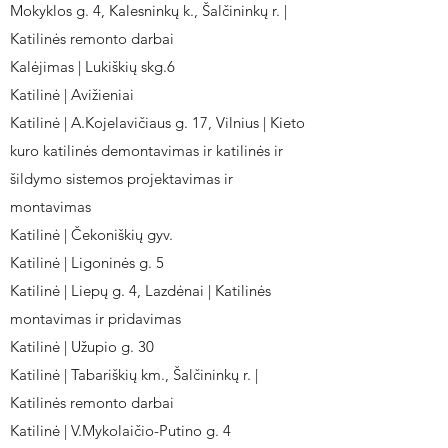
Mokyklos g. 4, Kalesninkų k., Šalčininkų r. |
Katilinės remonto darbai
Kalėjimas | Lukiškių skg.6
Katilinė | Avižieniai
Katilinė | A.Kojelavičiaus g. 17, Vilnius | Kieto
kuro katilinės demontavimas ir katilinės ir
šildymo sistemos projektavimas ir
montavimas
Katilinė | Čekoniškių gyv.
Katilinė | Ligoninės g. 5
Katilinė | Liepų g. 4, Lazdėnai | Katilinės
montavimas ir pridavimas
Katilinė | Užupio g. 30
Katilinė | Tabariškių km., Šalčininkų r. |
Katilinės remonto darbai
Katilinė | V.Mykolaičio-Putino g. 4