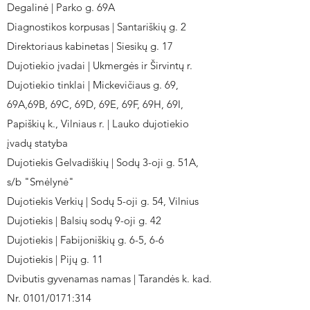
Degalinė | Parko g. 69A
Diagnostikos korpusas | Santariškių g. 2
Direktoriaus kabinetas | Siesikų g. 17
Dujotiekio įvadai | Ukmergės ir Širvintų r.
Dujotiekio tinklai | Mickevičiaus g. 69,
69A,69B, 69C, 69D, 69E, 69F, 69H, 69I,
Papiškių k., Vilniaus r. | Lauko dujotiekio
įvadų statyba
Dujotiekis Gelvadiškių | Sodų 3-oji g. 51A,
s/b "Smėlynė"
Dujotiekis Verkių | Sodų 5-oji g. 54, Vilnius
Dujotiekis | Balsių sodų 9-oji g. 42
Dujotiekis | Fabijoniškių g. 6-5, 6-6
Dujotiekis | Pijų g. 11
Dvibutis gyvenamas namas | Tarandės k. kad.
Nr. 0101/0171:314