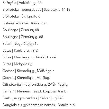
Bažnyčia | Vokiečių g. 22
Biblioteka - bendrabutis | Sauletekio 14,18
Biblioteka | Šv. Ignoto 6
Botanikos sodas | Kairėnų g.
Boulingas | Žirmūnų 68
Boulingas | Žirmūnų g. 68
Butai | Nugalėtojų 21a
Butas | Kanklių g. 19-2
Butas | Mindaugo g. 14-22, Trakai
Butas | Mokyklos g.
Cechas | Kiemelių g., Maišiagala
Cechas | Kiemelių k., Maišiag.
Čili picerija | Fabijoniškių g. 2AŠP "Eglių
namai" | Nemenčinės pl. korpusai A ir B
Darbų saugos centras | Kalvarijų g.148
Daugiabutis gyvenamasis namas | Antakalnio