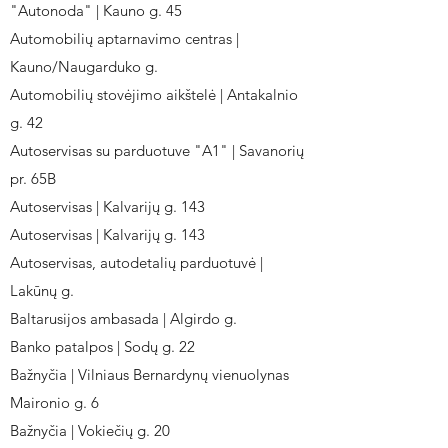
"Autonoda" | Kauno g. 45
Automobilių aptarnavimo centras |
Kauno/Naugarduko g.
Automobilių stovėjimo aikštelė | Antakalnio
g. 42
Autoservisas su parduotuve "A1" | Savanorių
pr. 65B
Autoservisas | Kalvarijų g. 143
Autoservisas | Kalvarijų g. 143
Autoservisas, autodetalių parduotuvė |
Lakūnų g.
Baltarusijos ambasada | Algirdo g.
Banko patalpos | Sodų g. 22
Bažnyčia | Vilniaus Bernardynų vienuolynas
Maironio g. 6
Bažnyčia | Vokiečių g. 20