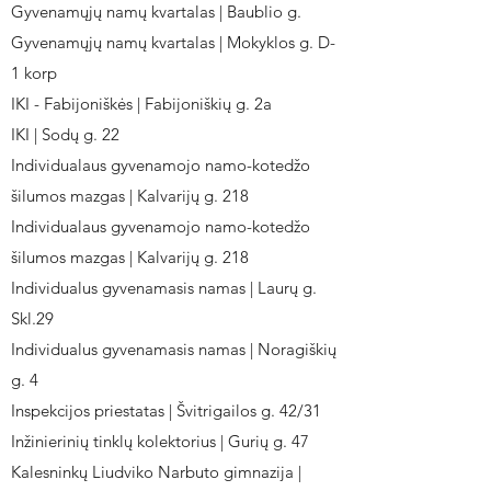
Gyvenamųjų namų kvartalas | Baublio g.
Gyvenamųjų namų kvartalas | Mokyklos g. D-
1 korp
IKI - Fabijoniškės | Fabijoniškių g. 2a
IKI | Sodų g. 22
Individualaus gyvenamojo namo-kotedžo
šilumos mazgas | Kalvarijų g. 218
Individualaus gyvenamojo namo-kotedžo
šilumos mazgas | Kalvarijų g. 218
Individualus gyvenamasis namas | Laurų g.
Skl.29
Individualus gyvenamasis namas | Noragiškių
g. 4
Inspekcijos priestatas | Švitrigailos g. 42/31
Inžinierinių tinklų kolektorius | Gurių g. 47
Kalesninkų Liudviko Narbuto gimnazija |