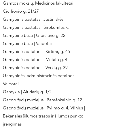
Gamtos mokslų, Medicinos fakultetai |
Čiurlionio g. 21/27
Gamybinis pastatas | Justiniškės
Gamybinis pastatas | Sirokomlės k.
Gamybinė bazė | Graičiūno g. 22
Gamybinė bazė | Vaidotai
Gamybinės patalpos | Kirtimų g. 45
Gamybinės patalpos | Metalo g. 4
Gamybinės patalpos | Verkių g. 39
Gamybinės, administracinės patalpos |
Vaidotai
Gamykla | Aludarių g. 1/2
Gaono žydų muziejus | Pamėnkalnio g. 12
Gaono žydų muziejus | Pylimo g. 4, Vilnius |
Bekanalės šilumos trasos ir šilumos punkto
įrengimas