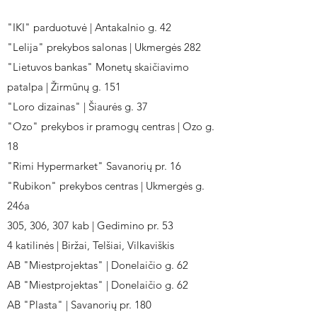
"IKI" parduotuvė | Antakalnio g. 42
"Lelija" prekybos salonas | Ukmergės 282
"Lietuvos bankas" Monetų skaičiavimo
patalpa | Žirmūnų g. 151
"Loro dizainas" | Šiaurės g. 37
"Ozo" prekybos ir pramogų centras | Ozo g.
18
"Rimi Hypermarket" Savanorių pr. 16
"Rubikon" prekybos centras | Ukmergės g.
246a
305, 306, 307 kab | Gedimino pr. 53
4 katilinės | Biržai, Telšiai, Vilkaviškis
AB "Miestprojektas" | Donelaičio g. 62
AB "Miestprojektas" | Donelaičio g. 62
AB "Plasta" | Savanorių pr. 180