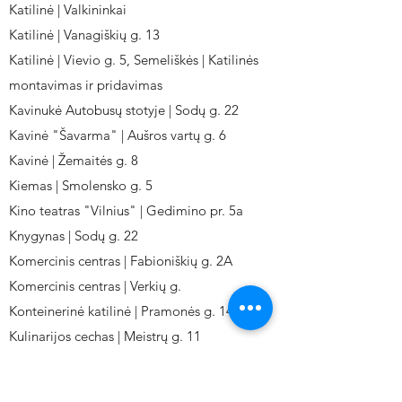
Katilinė | Valkininkai
Katilinė | Vanagiškių g. 13
Katilinė | Vievio g. 5, Semeliškės | Katilinės
montavimas ir pridavimas
Kavinukė Autobusų stotyje | Sodų g. 22
Kavinė "Šavarma" | Aušros vartų g. 6
Kavinė | Žemaitės g. 8
Kiemas | Smolensko g. 5
Kino teatras "Vilnius" | Gedimino pr. 5a
Knygynas | Sodų g. 22
Komercinis centras | Fabioniškių g. 2A
Komercinis centras | Verkių g.
Konteinerinė katilinė | Pramonės g. 141
Kulinarijos cechas | Meistrų g. 11
Kulinarinis cechas IKI-Fabij. | Fabijoniškių 2A.
Kuro aparatūros gamykla | Kalvarijų g. 143