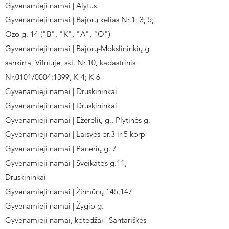
Gyvenamieji namai | Alytus
Gyvenamieji namai | Bajorų kelias Nr.1; 3; 5;
Ozo g. 14 ("B", "K", "A", "O")
Gyvenamieji namai | Bajorų-Mokslininkių g.
sankirta, Vilniuje, skl. Nr.10, kadastrinis
Nr.0101/0004:1399, K-4; K-6
Gyvenamieji namai | Druskininkai
Gyvenamieji namai | Druskininkai
Gyvenamieji namai | Ežerėlių g., Plytinės g.
Gyvenamieji namai | Laisvės pr.3 ir 5 korp
Gyvenamieji namai | Panerių g. 7
Gyvenamieji namai | Sveikatos g.11,
Druskininkai
Gyvenamieji namai | Žirmūnų 145,147
Gyvenamieji namai | Žygio g.
Gyvenamieji namai, kotedžai | Santariškės