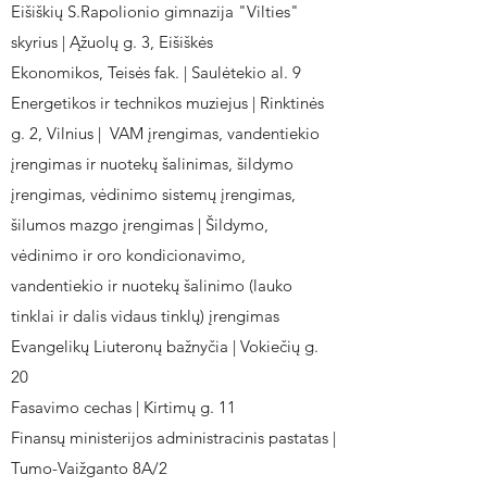
Eišiškių S.Rapolionio gimnazija "Vilties"
skyrius | Ąžuolų g. 3, Eišiškės
Ekonomikos, Teisės fak. | Saulėtekio al. 9
Energetikos ir technikos muziejus | Rinktinės
g. 2, Vilnius | VAM įrengimas, vandentiekio
įrengimas ir nuotekų šalinimas, šildymo
įrengimas, vėdinimo sistemų įrengimas,
šilumos mazgo įrengimas | Šildymo,
vėdinimo ir oro kondicionavimo,
vandentiekio ir nuotekų šalinimo (lauko
tinklai ir dalis vidaus tinklų) įrengimas
Evangelikų Liuteronų bažnyčia | Vokiečių g.
20
Fasavimo cechas | Kirtimų g. 11
Finansų ministerijos administracinis pastatas |
Tumo-Vaižganto 8A/2