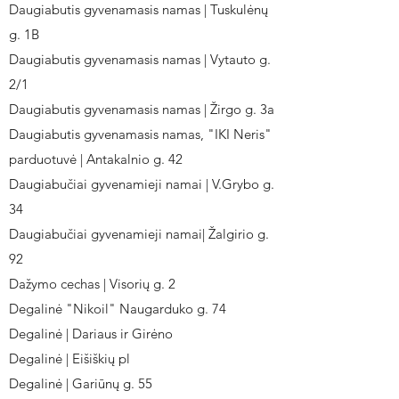
Daugiabutis gyvenamasis namas | Tuskulėnų
g. 1B
Daugiabutis gyvenamasis namas | Vytauto g.
2/1
Daugiabutis gyvenamasis namas | Žirgo g. 3a
Daugiabutis gyvenamasis namas, "IKI Neris"
parduotuvė | Antakalnio g. 42
Daugiabučiai gyvenamieji namai | V.Grybo g.
34
Daugiabučiai gyvenamieji namai| Žalgirio g.
92
Dažymo cechas | Visorių g. 2
Degalinė "Nikoil" Naugarduko g. 74
Degalinė | Dariaus ir Girėno
Degalinė | Eišiškių pl
Degalinė | Gariūnų g. 55