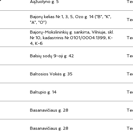
"
Aąžuolyno g. 5
Tec
Bajorų kelias Nr.1, 3, 5, Ozo g. 14 ("B", "K",
Tec
"A", "O")
Bajorų-Mokslininkių g. sankirta, Vilniuje, skl.
Tec
Nr.10, kadastrinis Nr.0101/0004:1399, K-
4, K-6
Balsių sodų 9-oji g. 42
Tec
Baltosios Vokės g. 35
Tec
Baltupio g. 14
Tec
Basanavičiaus g. 28
Tec
Basanavičiaus g. 28
Tec