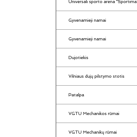
Universali sporto arena "Sportima
Gyvenamieji namai
Gyvenamieji namai
Dujotiekis
Vilniaus dujų pilstymo stotis
Patalpa
VGTU Mechanikos rūmai
VGTU Mechanikų rūmai