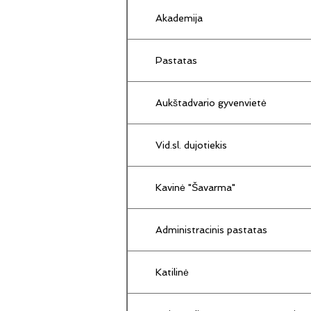
Akademija
Pastatas
Aukštadvario gyvenvietė
Vid.sl. dujotiekis
Kavinė "Šavarma"
Administracinis pastatas
Katilinė