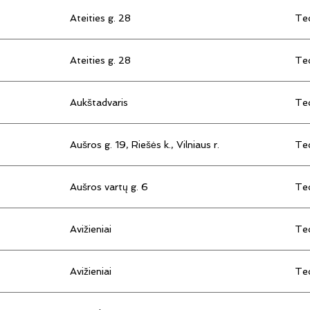
Ateities g. 28
Tec
Ateities g. 28
Tec
Aukštadvaris
Tec
Aušros g. 19, Riešės k., Vilniaus r.
Tec
Aušros vartų g. 6
Tec
Avižieniai
Tec
Avižieniai
Tec