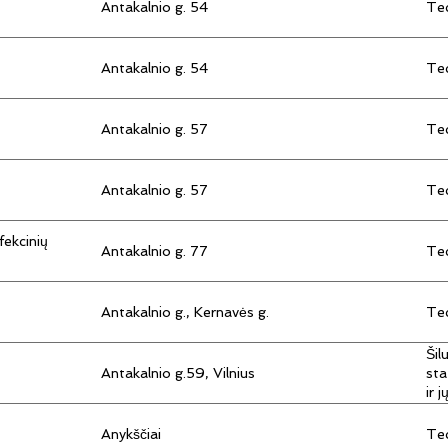
Antakalnio g. 54
Tec
Antakalnio g. 54
Tec
Antakalnio g. 57
Tec
Antakalnio g. 57
Tec
fekcinių
Antakalnio g. 77
Tec
Antakalnio g., Kernavės g.
Tec
Šil
Antakalnio g.59, Vilnius
sta
ir 
Anykščiai
Tec