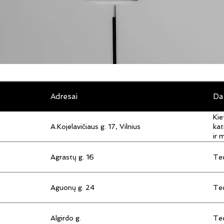
Adresai
Da
Kie
A.Kojelavičiaus g. 17, Vilnius
kat
ir 
Agrastų g. 16
Tec
Aguonų g. 24
Tec
Algirdo g.
Tec