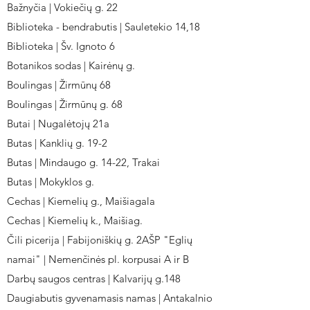
Bažnyčia | Vokiečių g. 22
Biblioteka - bendrabutis | Sauletekio 14,18
Biblioteka | Šv. Ignoto 6
Botanikos sodas | Kairėnų g.
Boulingas | Žirmūnų 68
Boulingas | Žirmūnų g. 68
Butai | Nugalėtojų 21a
Butas | Kanklių g. 19-2
Butas | Mindaugo g. 14-22, Trakai
Butas | Mokyklos g.
Cechas | Kiemelių g., Maišiagala
Cechas | Kiemelių k., Maišiag.
Čili picerija | Fabijoniškių g. 2AŠP "Eglių
namai" | Nemenčinės pl. korpusai A ir B
Darbų saugos centras | Kalvarijų g.148
Daugiabutis gyvenamasis namas | Antakalnio