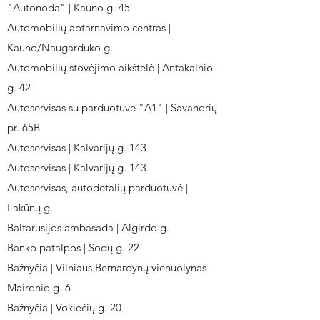
"Autonoda" | Kauno g. 45
Automobilių aptarnavimo centras |
Kauno/Naugarduko g.
Automobilių stovėjimo aikštelė | Antakalnio
g. 42
Autoservisas su parduotuve "A1" | Savanorių
pr. 65B
Autoservisas | Kalvarijų g. 143
Autoservisas | Kalvarijų g. 143
Autoservisas, autodetalių parduotuvė |
Lakūnų g.
Baltarusijos ambasada | Algirdo g.
Banko patalpos | Sodų g. 22
Bažnyčia | Vilniaus Bernardynų vienuolynas
Maironio g. 6
Bažnyčia | Vokiečių g. 20