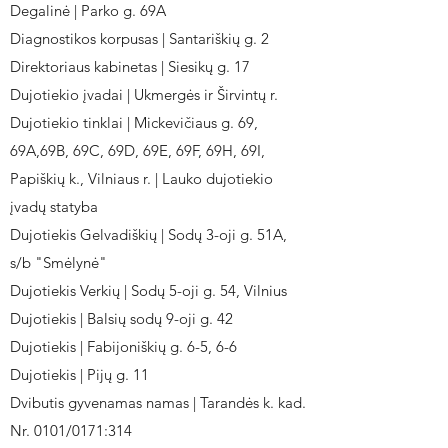
Degalinė | Parko g. 69A
Diagnostikos korpusas | Santariškių g. 2
Direktoriaus kabinetas | Siesikų g. 17
Dujotiekio įvadai | Ukmergės ir Širvintų r.
Dujotiekio tinklai | Mickevičiaus g. 69,
69A,69B, 69C, 69D, 69E, 69F, 69H, 69I,
Papiškių k., Vilniaus r. | Lauko dujotiekio
įvadų statyba
Dujotiekis Gelvadiškių | Sodų 3-oji g. 51A,
s/b "Smėlynė"
Dujotiekis Verkių | Sodų 5-oji g. 54, Vilnius
Dujotiekis | Balsių sodų 9-oji g. 42
Dujotiekis | Fabijoniškių g. 6-5, 6-6
Dujotiekis | Pijų g. 11
Dvibutis gyvenamas namas | Tarandės k. kad.
Nr. 0101/0171:314