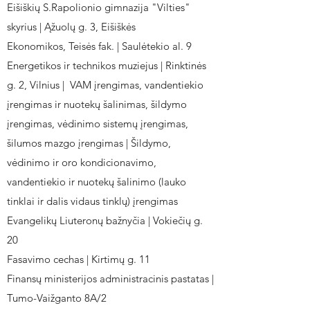
Eišiškių S.Rapolionio gimnazija "Vilties"
skyrius | Ąžuolų g. 3, Eišiškės
Ekonomikos, Teisės fak. | Saulėtekio al. 9
Energetikos ir technikos muziejus | Rinktinės
g. 2, Vilnius | VAM įrengimas, vandentiekio
įrengimas ir nuotekų šalinimas, šildymo
įrengimas, vėdinimo sistemų įrengimas,
šilumos mazgo įrengimas | Šildymo,
vėdinimo ir oro kondicionavimo,
vandentiekio ir nuotekų šalinimo (lauko
tinklai ir dalis vidaus tinklų) įrengimas
Evangelikų Liuteronų bažnyčia | Vokiečių g.
20
Fasavimo cechas | Kirtimų g. 11
Finansų ministerijos administracinis pastatas |
Tumo-Vaižganto 8A/2