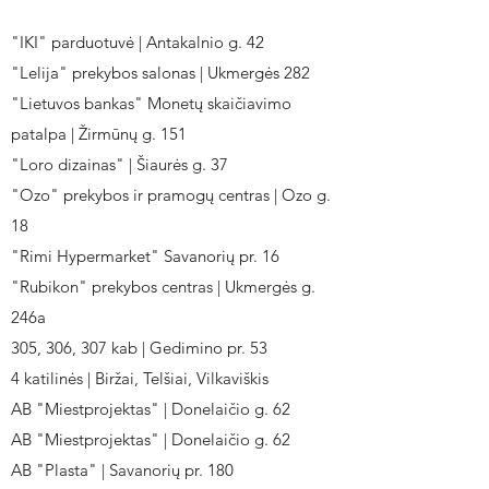
"IKI" parduotuvė | Antakalnio g. 42
"Lelija" prekybos salonas | Ukmergės 282
"Lietuvos bankas" Monetų skaičiavimo
patalpa | Žirmūnų g. 151
"Loro dizainas" | Šiaurės g. 37
"Ozo" prekybos ir pramogų centras | Ozo g.
18
"Rimi Hypermarket" Savanorių pr. 16
"Rubikon" prekybos centras | Ukmergės g.
246a
305, 306, 307 kab | Gedimino pr. 53
4 katilinės | Biržai, Telšiai, Vilkaviškis
AB "Miestprojektas" | Donelaičio g. 62
AB "Miestprojektas" | Donelaičio g. 62
AB "Plasta" | Savanorių pr. 180