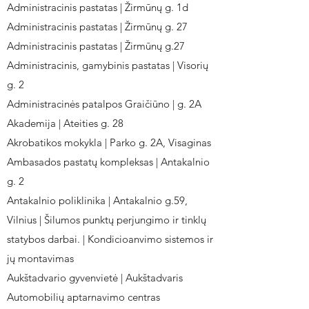
Administracinis pastatas | Žirmūnų g. 1d
Administracinis pastatas | Žirmūnų g. 27
Administracinis pastatas | Žirmūnų g.27
Administracinis, gamybinis pastatas | Visorių
g. 2
Administracinės patalpos Graičiūno | g. 2A
Akademija | Ateities g. 28
Akrobatikos mokykla | Parko g. 2A, Visaginas
Ambasados pastatų kompleksas | Antakalnio
g. 2
Antakalnio poliklinika | Antakalnio g.59,
Vilnius | Šilumos punktų perjungimo ir tinklų
statybos darbai. | Kondicioanvimo sistemos ir
jų montavimas
Aukštadvario gyvenvietė | Aukštadvaris
Automobilių aptarnavimo centras