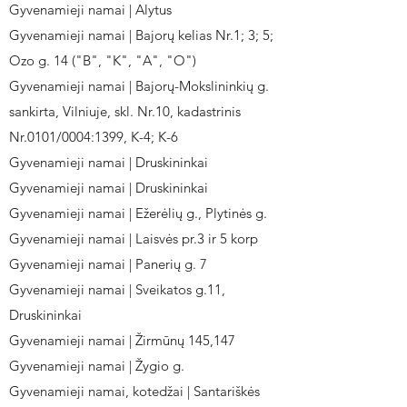
Gyvenamieji namai | Alytus
Gyvenamieji namai | Bajorų kelias Nr.1; 3; 5;
Ozo g. 14 ("B", "K", "A", "O")
Gyvenamieji namai | Bajorų-Mokslininkių g.
sankirta, Vilniuje, skl. Nr.10, kadastrinis
Nr.0101/0004:1399, K-4; K-6
Gyvenamieji namai | Druskininkai
Gyvenamieji namai | Druskininkai
Gyvenamieji namai | Ežerėlių g., Plytinės g.
Gyvenamieji namai | Laisvės pr.3 ir 5 korp
Gyvenamieji namai | Panerių g. 7
Gyvenamieji namai | Sveikatos g.11,
Druskininkai
Gyvenamieji namai | Žirmūnų 145,147
Gyvenamieji namai | Žygio g.
Gyvenamieji namai, kotedžai | Santariškės