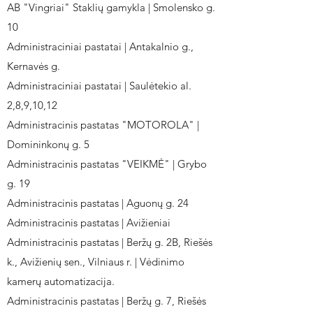
AB "Vingriai" Staklių gamykla | Smolensko g.
10
Administraciniai pastatai | Antakalnio g.,
Kernavės g.
Administraciniai pastatai | Saulėtekio al.
2,8,9,10,12
Administracinis pastatas "MOTOROLA" |
Domininkonų g. 5
Administracinis pastatas "VEIKMĖ" | Grybo
g. 19
Administracinis pastatas | Aguonų g. 24
Administracinis pastatas | Avižieniai
Administracinis pastatas | Beržų g. 2B, Riešės
k., Avižienių sen., Vilniaus r. | Vėdinimo
kamerų automatizacija.
Administracinis pastatas | Beržų g. 7, Riešės