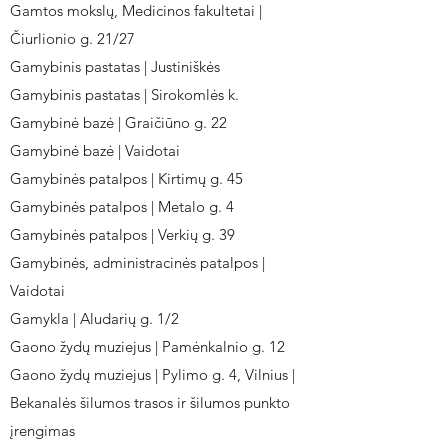
Gamtos mokslų, Medicinos fakultetai |
Čiurlionio g. 21/27
Gamybinis pastatas | Justiniškės
Gamybinis pastatas | Sirokomlės k.
Gamybinė bazė | Graičiūno g. 22
Gamybinė bazė | Vaidotai
Gamybinės patalpos | Kirtimų g. 45
Gamybinės patalpos | Metalo g. 4
Gamybinės patalpos | Verkių g. 39
Gamybinės, administracinės patalpos |
Vaidotai
Gamykla | Aludarių g. 1/2
Gaono žydų muziejus | Pamėnkalnio g. 12
Gaono žydų muziejus | Pylimo g. 4, Vilnius |
Bekanalės šilumos trasos ir šilumos punkto
įrengimas