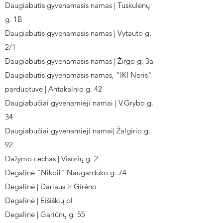
Daugiabutis gyvenamasis namas | Tuskulėnų
g. 1B
Daugiabutis gyvenamasis namas | Vytauto g.
2/1
Daugiabutis gyvenamasis namas | Žirgo g. 3a
Daugiabutis gyvenamasis namas, "IKI Neris"
parduotuvė | Antakalnio g. 42
Daugiabučiai gyvenamieji namai | V.Grybo g.
34
Daugiabučiai gyvenamieji namai| Žalgirio g.
92
Dažymo cechas | Visorių g. 2
Degalinė "Nikoil" Naugarduko g. 74
Degalinė | Dariaus ir Girėno
Degalinė | Eišiškių pl
Degalinė | Gariūnų g. 55