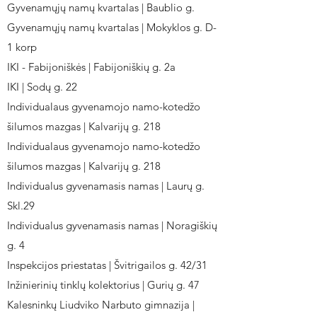
Gyvenamųjų namų kvartalas | Baublio g.
Gyvenamųjų namų kvartalas | Mokyklos g. D-
1 korp
IKI - Fabijoniškės | Fabijoniškių g. 2a
IKI | Sodų g. 22
Individualaus gyvenamojo namo-kotedžo
šilumos mazgas | Kalvarijų g. 218
Individualaus gyvenamojo namo-kotedžo
šilumos mazgas | Kalvarijų g. 218
Individualus gyvenamasis namas | Laurų g.
Skl.29
Individualus gyvenamasis namas | Noragiškių
g. 4
Inspekcijos priestatas | Švitrigailos g. 42/31
Inžinierinių tinklų kolektorius | Gurių g. 47
Kalesninkų Liudviko Narbuto gimnazija |