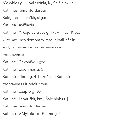
Mokyklos g. 4, Kalesninkų k., Šalčininkų r. |
Katilinės remonto darbai
Kalėjimas | Lukiškių skg.6
Katilinė | Avižieniai
Katilinė | A.Kojelavičiaus g. 17, Vilnius | Kieto
kuro katilinės demontavimas ir katilinės ir
šildymo sistemos projektavimas ir
montavimas
Katilinė | Čekoniškių gyv.
Katilinė | Ligoninės g. 5
Katilinė | Liepų g. 4, Lazdėnai | Katilinės
montavimas ir pridavimas
Katilinė | Užupio g. 30
Katilinė | Tabariškių km., Šalčininkų r. |
Katilinės remonto darbai
Katilinė | V.Mykolaičio-Putino g. 4