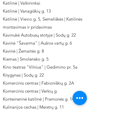
Katilinė | Valkininkai
Katilinė | Vanagiškių g. 13
Katilinė | Vievio g. 5, Semeliškės | Katilinės
montavimas ir pridavimas
Kavinukė Autobusų stotyje | Sodų g. 22
Kavinė "Šavarma" | Aušros vartų g. 6
Kavinė | Žemaitės g. 8
Kiemas | Smolensko g. 5
Kino teatras "Vilnius" | Gedimino pr. 5a
Knygynas | Sodų g. 22
Komercinis centras | Fabioniškių g. 2A
Komercinis centras | Verkių g.
Konteinerinė katilinė | Pramonės g. 141
Kulinarijos cechas | Meistrų g. 11
Kulinarinis cechas IKI-Fabij. | Fabijoniškių 2A.
Kuro aparatūros gamykla | Kalvarijų g. 143