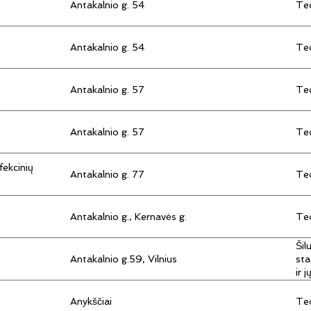
Antakalnio g. 54
Tec
Antakalnio g. 54
Tec
Antakalnio g. 57
Tec
Antakalnio g. 57
Tec
fekcinių
Antakalnio g. 77
Tec
Antakalnio g., Kernavės g.
Tec
Šil
Antakalnio g.59, Vilnius
sta
ir 
Anykščiai
Tec