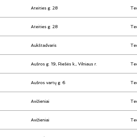
Ateities g. 28
Tec
Ateities g. 28
Tec
Aukštadvaris
Tec
Aušros g. 19, Riešės k., Vilniaus r.
Tec
Aušros vartų g. 6
Tec
Avižieniai
Tec
Avižieniai
Tec