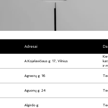
Adresai
Da
Kie
A.Kojelavičiaus g. 17, Vilnius
kat
ir 
Agrastų g. 16
Tec
Aguonų g. 24
Tec
Algirdo g.
Tec