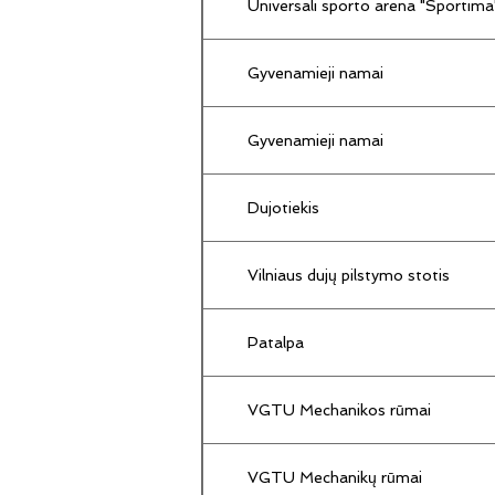
Universali sporto arena "Sportima
Gyvenamieji namai
Gyvenamieji namai
Dujotiekis
Vilniaus dujų pilstymo stotis
Patalpa
VGTU Mechanikos rūmai
VGTU Mechanikų rūmai