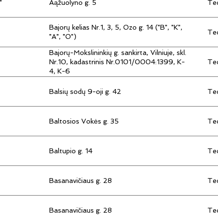
"
Aąžuolyno g. 5
Tec
Bajorų kelias Nr.1, 3, 5, Ozo g. 14 ("B", "K",
Tec
"A", "O")
Bajorų-Mokslininkių g. sankirta, Vilniuje, skl.
Tec
Nr.10, kadastrinis Nr.0101/0004:1399, K-
4, K-6
Balsių sodų 9-oji g. 42
Tec
Baltosios Vokės g. 35
Tec
Baltupio g. 14
Tec
Basanavičiaus g. 28
Tec
Basanavičiaus g. 28
Tec