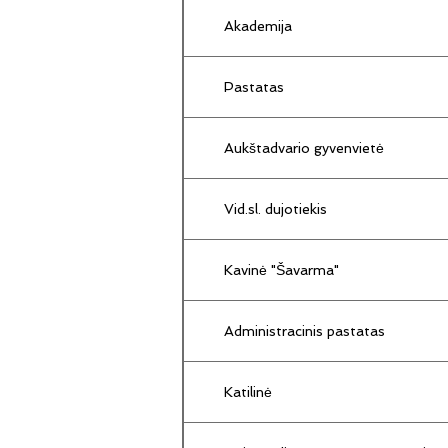
Akademija
Pastatas
Aukštadvario gyvenvietė
Vid.sl. dujotiekis
Kavinė "Šavarma"
Administracinis pastatas
Katilinė