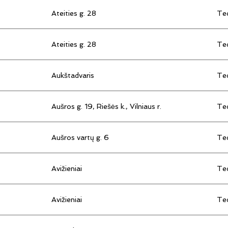
Ateities g. 28
Tec
Ateities g. 28
Tec
Aukštadvaris
Tec
Aušros g. 19, Riešės k., Vilniaus r.
Tec
Aušros vartų g. 6
Tec
Avižieniai
Tec
Avižieniai
Tec