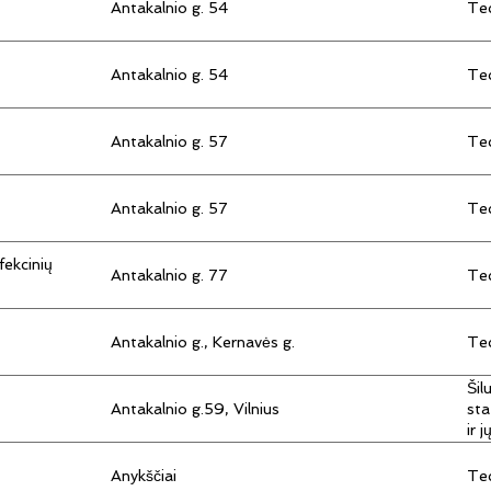
Antakalnio g. 54
Tec
Antakalnio g. 54
Tec
Antakalnio g. 57
Tec
Antakalnio g. 57
Tec
fekcinių
Antakalnio g. 77
Tec
Antakalnio g., Kernavės g.
Tec
Šil
Antakalnio g.59, Vilnius
sta
ir 
Anykščiai
Tec