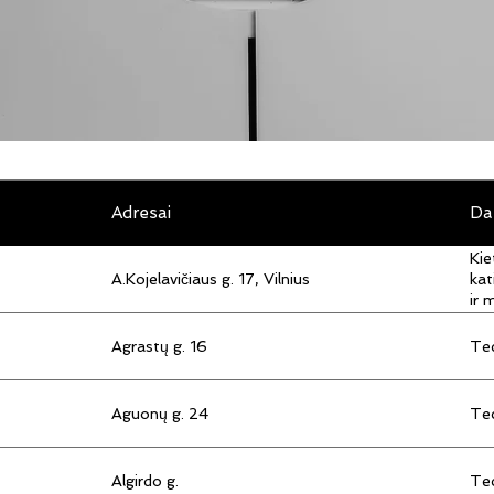
Adresai
Da
Kie
A.Kojelavičiaus g. 17, Vilnius
kat
ir 
Agrastų g. 16
Tec
Aguonų g. 24
Tec
Algirdo g.
Tec