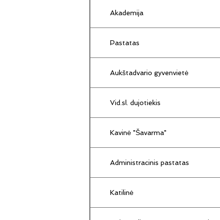
Akademija
Pastatas
Aukštadvario gyvenvietė
Vid.sl. dujotiekis
Kavinė "Šavarma"
Administracinis pastatas
Katilinė