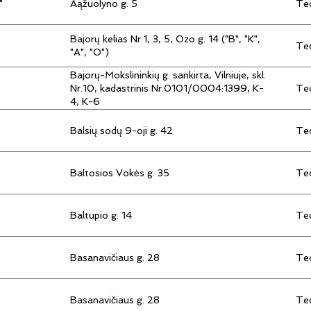
"
Aąžuolyno g. 5
Tec
Bajorų kelias Nr.1, 3, 5, Ozo g. 14 ("B", "K",
Tec
"A", "O")
Bajorų-Mokslininkių g. sankirta, Vilniuje, skl.
Tec
Nr.10, kadastrinis Nr.0101/0004:1399, K-
4, K-6
Balsių sodų 9-oji g. 42
Tec
Baltosios Vokės g. 35
Tec
Baltupio g. 14
Tec
Basanavičiaus g. 28
Tec
Basanavičiaus g. 28
Tec