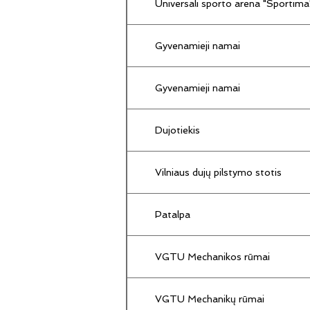
Universali sporto arena "Sportima
Gyvenamieji namai
Gyvenamieji namai
Dujotiekis
Vilniaus dujų pilstymo stotis
Patalpa
VGTU Mechanikos rūmai
VGTU Mechanikų rūmai