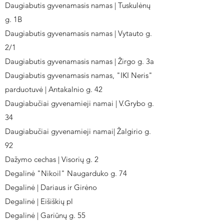
Daugiabutis gyvenamasis namas | Tuskulėnų
g. 1B
Daugiabutis gyvenamasis namas | Vytauto g.
2/1
Daugiabutis gyvenamasis namas | Žirgo g. 3a
Daugiabutis gyvenamasis namas, "IKI Neris"
parduotuvė | Antakalnio g. 42
Daugiabučiai gyvenamieji namai | V.Grybo g.
34
Daugiabučiai gyvenamieji namai| Žalgirio g.
92
Dažymo cechas | Visorių g. 2
Degalinė "Nikoil" Naugarduko g. 74
Degalinė | Dariaus ir Girėno
Degalinė | Eišiškių pl
Degalinė | Gariūnų g. 55