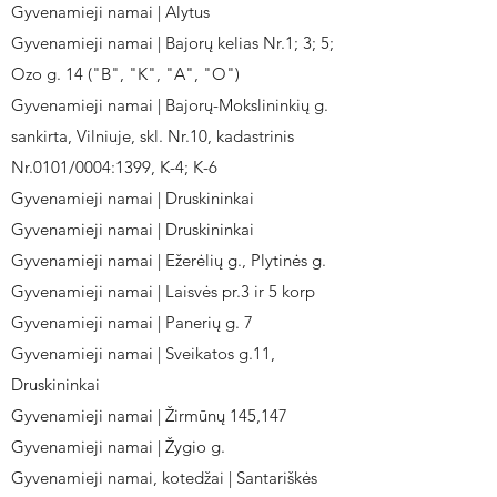
Gyvenamieji namai | Alytus
Gyvenamieji namai | Bajorų kelias Nr.1; 3; 5;
Ozo g. 14 ("B", "K", "A", "O")
Gyvenamieji namai | Bajorų-Mokslininkių g.
sankirta, Vilniuje, skl. Nr.10, kadastrinis
Nr.0101/0004:1399, K-4; K-6
Gyvenamieji namai | Druskininkai
Gyvenamieji namai | Druskininkai
Gyvenamieji namai | Ežerėlių g., Plytinės g.
Gyvenamieji namai | Laisvės pr.3 ir 5 korp
Gyvenamieji namai | Panerių g. 7
Gyvenamieji namai | Sveikatos g.11,
Druskininkai
Gyvenamieji namai | Žirmūnų 145,147
Gyvenamieji namai | Žygio g.
Gyvenamieji namai, kotedžai | Santariškės