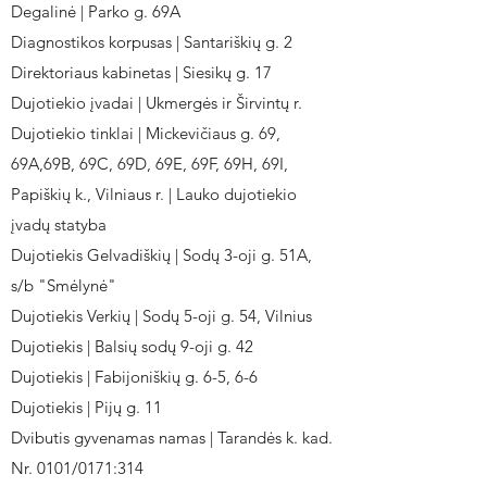
Degalinė | Parko g. 69A
Diagnostikos korpusas | Santariškių g. 2
Direktoriaus kabinetas | Siesikų g. 17
Dujotiekio įvadai | Ukmergės ir Širvintų r.
Dujotiekio tinklai | Mickevičiaus g. 69,
69A,69B, 69C, 69D, 69E, 69F, 69H, 69I,
Papiškių k., Vilniaus r. | Lauko dujotiekio
įvadų statyba
Dujotiekis Gelvadiškių | Sodų 3-oji g. 51A,
s/b "Smėlynė"
Dujotiekis Verkių | Sodų 5-oji g. 54, Vilnius
Dujotiekis | Balsių sodų 9-oji g. 42
Dujotiekis | Fabijoniškių g. 6-5, 6-6
Dujotiekis | Pijų g. 11
Dvibutis gyvenamas namas | Tarandės k. kad.
Nr. 0101/0171:314