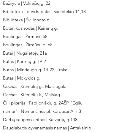
Bažnyčia | Vokiečių g. 22
Biblioteka - bendrabutis | Sauletekio 14,18
Biblioteka | Šv. Ignoto 6
Botanikos sodas | Kairėnų g.
Boulingas | Žirmūnų 68
Boulingas | Žirmūnų g. 68
Butai | Nugalėtojų 21a
Butas | Kanklių g. 19-2
Butas | Mindaugo g. 14-22, Trakai
Butas | Mokyklos g.
Cechas | Kiemelių g., Maišiagala
Cechas | Kiemelių k., Maišiag.
Čili picerija | Fabijoniškių g. 2AŠP "Eglių
namai" | Nemenčinės pl. korpusai A ir B
Darbų saugos centras | Kalvarijų g.148
Daugiabutis gyvenamasis namas | Antakalnio