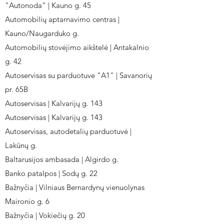
"Autonoda" | Kauno g. 45
Automobilių aptarnavimo centras |
Kauno/Naugarduko g.
Automobilių stovėjimo aikštelė | Antakalnio
g. 42
Autoservisas su parduotuve "A1" | Savanorių
pr. 65B
Autoservisas | Kalvarijų g. 143
Autoservisas | Kalvarijų g. 143
Autoservisas, autodetalių parduotuvė |
Lakūnų g.
Baltarusijos ambasada | Algirdo g.
Banko patalpos | Sodų g. 22
Bažnyčia | Vilniaus Bernardynų vienuolynas
Maironio g. 6
Bažnyčia | Vokiečių g. 20