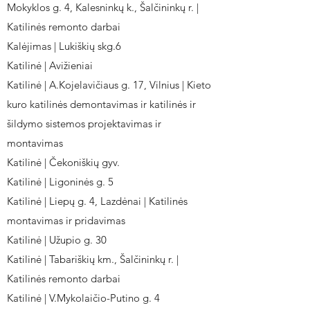
Mokyklos g. 4, Kalesninkų k., Šalčininkų r. |
Katilinės remonto darbai
Kalėjimas | Lukiškių skg.6
Katilinė | Avižieniai
Katilinė | A.Kojelavičiaus g. 17, Vilnius | Kieto
kuro katilinės demontavimas ir katilinės ir
šildymo sistemos projektavimas ir
montavimas
Katilinė | Čekoniškių gyv.
Katilinė | Ligoninės g. 5
Katilinė | Liepų g. 4, Lazdėnai | Katilinės
montavimas ir pridavimas
Katilinė | Užupio g. 30
Katilinė | Tabariškių km., Šalčininkų r. |
Katilinės remonto darbai
Katilinė | V.Mykolaičio-Putino g. 4