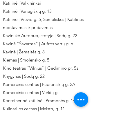
Katilinė | Valkininkai
Katilinė | Vanagiškių g. 13
Katilinė | Vievio g. 5, Semeliškės | Katilinės
montavimas ir pridavimas
Kavinukė Autobusų stotyje | Sodų g. 22
Kavinė "Šavarma" | Aušros vartų g. 6
Kavinė | Žemaitės g. 8
Kiemas | Smolensko g. 5
Kino teatras "Vilnius" | Gedimino pr. 5a
Knygynas | Sodų g. 22
Komercinis centras | Fabioniškių g. 2A
Komercinis centras | Verkių g.
Konteinerinė katilinė | Pramonės g. 141
Kulinarijos cechas | Meistrų g. 11
Kulinarinis cechas IKI-Fabij. | Fabijoniškių 2A.
Kuro aparatūros gamykla | Kalvarijų g. 143