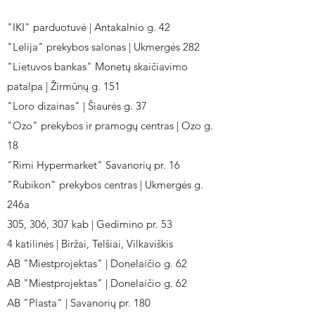
"IKI" parduotuvė | Antakalnio g. 42
"Lelija" prekybos salonas | Ukmergės 282
"Lietuvos bankas" Monetų skaičiavimo
patalpa | Žirmūnų g. 151
"Loro dizainas" | Šiaurės g. 37
"Ozo" prekybos ir pramogų centras | Ozo g.
18
"Rimi Hypermarket" Savanorių pr. 16
"Rubikon" prekybos centras | Ukmergės g.
246a
305, 306, 307 kab | Gedimino pr. 53
4 katilinės | Biržai, Telšiai, Vilkaviškis
AB "Miestprojektas" | Donelaičio g. 62
AB "Miestprojektas" | Donelaičio g. 62
AB "Plasta" | Savanorių pr. 180