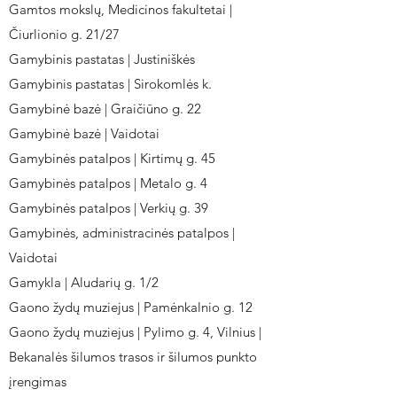
Gamtos mokslų, Medicinos fakultetai |
Čiurlionio g. 21/27
Gamybinis pastatas | Justiniškės
Gamybinis pastatas | Sirokomlės k.
Gamybinė bazė | Graičiūno g. 22
Gamybinė bazė | Vaidotai
Gamybinės patalpos | Kirtimų g. 45
Gamybinės patalpos | Metalo g. 4
Gamybinės patalpos | Verkių g. 39
Gamybinės, administracinės patalpos |
Vaidotai
Gamykla | Aludarių g. 1/2
Gaono žydų muziejus | Pamėnkalnio g. 12
Gaono žydų muziejus | Pylimo g. 4, Vilnius |
Bekanalės šilumos trasos ir šilumos punkto
įrengimas