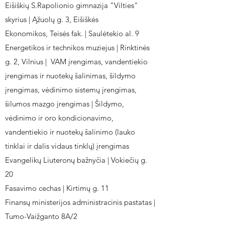
Eišiškių S.Rapolionio gimnazija "Vilties"
skyrius | Ąžuolų g. 3, Eišiškės
Ekonomikos, Teisės fak. | Saulėtekio al. 9
Energetikos ir technikos muziejus | Rinktinės
g. 2, Vilnius | VAM įrengimas, vandentiekio
įrengimas ir nuotekų šalinimas, šildymo
įrengimas, vėdinimo sistemų įrengimas,
šilumos mazgo įrengimas | Šildymo,
vėdinimo ir oro kondicionavimo,
vandentiekio ir nuotekų šalinimo (lauko
tinklai ir dalis vidaus tinklų) įrengimas
Evangelikų Liuteronų bažnyčia | Vokiečių g.
20
Fasavimo cechas | Kirtimų g. 11
Finansų ministerijos administracinis pastatas |
Tumo-Vaižganto 8A/2