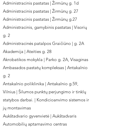
Administracinis pastatas | Žirmūnų g. 1d
Administracinis pastatas | Žirmūnų g. 27
Administracinis pastatas | Žirmūnų g.27
Administracinis, gamybinis pastatas | Visorių
g. 2
Administracinės patalpos Graičiūno | g. 2A
Akademija | Ateities g. 28
Akrobatikos mokykla | Parko g. 2A, Visaginas
Ambasados pastatų kompleksas | Antakalnio
g. 2
Antakalnio poliklinika | Antakalnio g.59,
Vilnius | Šilumos punktų perjungimo ir tinklų
statybos darbai. | Kondicioanvimo sistemos ir
jų montavimas
Aukštadvario gyvenvietė | Aukštadvaris
Automobilių aptarnavimo centras