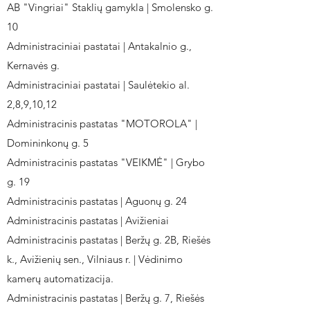
AB "Vingriai" Staklių gamykla | Smolensko g.
10
Administraciniai pastatai | Antakalnio g.,
Kernavės g.
Administraciniai pastatai | Saulėtekio al.
2,8,9,10,12
Administracinis pastatas "MOTOROLA" |
Domininkonų g. 5
Administracinis pastatas "VEIKMĖ" | Grybo
g. 19
Administracinis pastatas | Aguonų g. 24
Administracinis pastatas | Avižieniai
Administracinis pastatas | Beržų g. 2B, Riešės
k., Avižienių sen., Vilniaus r. | Vėdinimo
kamerų automatizacija.
Administracinis pastatas | Beržų g. 7, Riešės