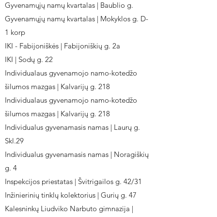
Gyvenamųjų namų kvartalas | Baublio g.
Gyvenamųjų namų kvartalas | Mokyklos g. D-
1 korp
IKI - Fabijoniškės | Fabijoniškių g. 2a
IKI | Sodų g. 22
Individualaus gyvenamojo namo-kotedžo
šilumos mazgas | Kalvarijų g. 218
Individualaus gyvenamojo namo-kotedžo
šilumos mazgas | Kalvarijų g. 218
Individualus gyvenamasis namas | Laurų g.
Skl.29
Individualus gyvenamasis namas | Noragiškių
g. 4
Inspekcijos priestatas | Švitrigailos g. 42/31
Inžinierinių tinklų kolektorius | Gurių g. 47
Kalesninkų Liudviko Narbuto gimnazija |