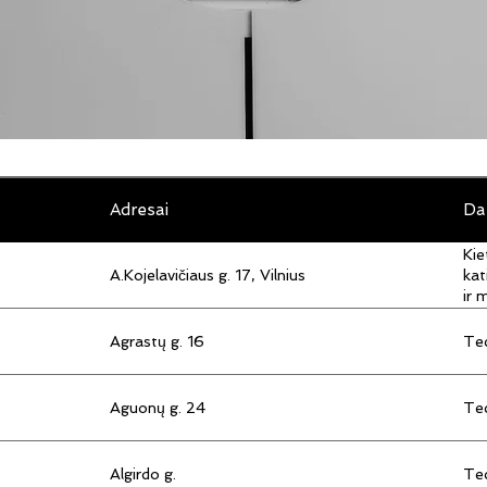
Adresai
Da
Kie
A.Kojelavičiaus g. 17, Vilnius
kat
ir 
Agrastų g. 16
Tec
Aguonų g. 24
Tec
Algirdo g.
Tec