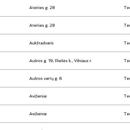
Ateities g. 28
Tec
Ateities g. 28
Tec
Aukštadvaris
Tec
Aušros g. 19, Riešės k., Vilniaus r.
Tec
Aušros vartų g. 6
Tec
Avižieniai
Tec
Avižieniai
Tec