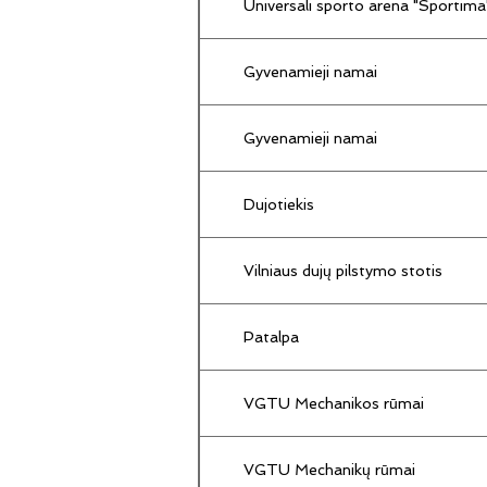
Universali sporto arena "Sportima
Gyvenamieji namai
Gyvenamieji namai
Dujotiekis
Vilniaus dujų pilstymo stotis
Patalpa
VGTU Mechanikos rūmai
VGTU Mechanikų rūmai