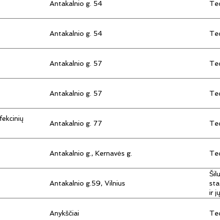
Antakalnio g. 54
Tec
Antakalnio g. 54
Tec
Antakalnio g. 57
Tec
Antakalnio g. 57
Tec
fekcinių
Antakalnio g. 77
Tec
Antakalnio g., Kernavės g.
Tec
Šil
Antakalnio g.59, Vilnius
sta
ir 
Anykščiai
Tec