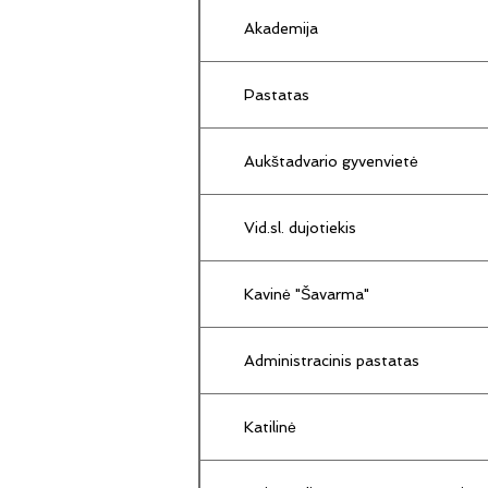
Akademija
Pastatas
Aukštadvario gyvenvietė
Vid.sl. dujotiekis
Kavinė "Šavarma"
Administracinis pastatas
Katilinė