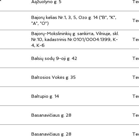
"
Aąžuolyno g. 5
Tec
Bajorų kelias Nr.1, 3, 5, Ozo g. 14 ("B", "K",
Tec
"A", "O")
Bajorų-Mokslininkių g. sankirta, Vilniuje, skl.
Tec
Nr.10, kadastrinis Nr.0101/0004:1399, K-
4, K-6
Balsių sodų 9-oji g. 42
Tec
Baltosios Vokės g. 35
Tec
Baltupio g. 14
Tec
Basanavičiaus g. 28
Tec
Basanavičiaus g. 28
Tec