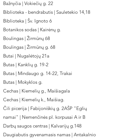
Bažnyčia | Vokiečių g. 22
Biblioteka - bendrabutis | Sauletekio 14,18
Biblioteka | Šv. Ignoto 6
Botanikos sodas | Kairėnų g.
Boulingas | Žirmūnų 68
Boulingas | Žirmūnų g. 68
Butai | Nugalėtojų 21a
Butas | Kanklių g. 19-2
Butas | Mindaugo g. 14-22, Trakai
Butas | Mokyklos g.
Cechas | Kiemelių g., Maišiagala
Cechas | Kiemelių k., Maišiag.
Čili picerija | Fabijoniškių g. 2AŠP "Eglių
namai" | Nemenčinės pl. korpusai A ir B
Darbų saugos centras | Kalvarijų g.148
Daugiabutis gyvenamasis namas | Antakalnio