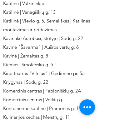
Katilinė | Valkininkai
Katilinė | Vanagiškių g. 13
Katilinė | Vievio g. 5, Semeliškės | Katilinės
montavimas ir pridavimas
Kavinukė Autobusų stotyje | Sodų g. 22
Kavinė "Šavarma" | Aušros vartų g. 6
Kavinė | Žemaitės g. 8
Kiemas | Smolensko g. 5
Kino teatras "Vilnius" | Gedimino pr. 5a
Knygynas | Sodų g. 22
Komercinis centras | Fabioniškių g. 2A
Komercinis centras | Verkių g.
Konteinerinė katilinė | Pramonės g. 141
Kulinarijos cechas | Meistrų g. 11
Kulinarinis cechas IKI-Fabij. | Fabijoniškių 2A.
Kuro aparatūros gamykla | Kalvarijų g. 143