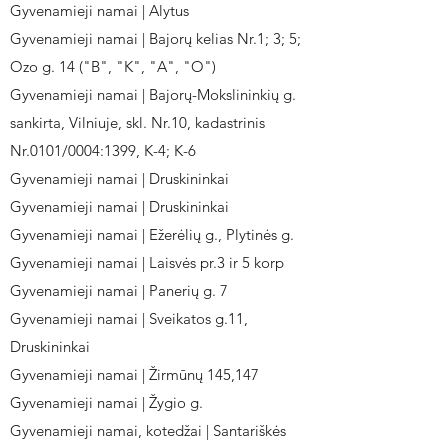
Gyvenamieji namai | Alytus
Gyvenamieji namai | Bajorų kelias Nr.1; 3; 5;
Ozo g. 14 ("B", "K", "A", "O")
Gyvenamieji namai | Bajorų-Mokslininkių g.
sankirta, Vilniuje, skl. Nr.10, kadastrinis
Nr.0101/0004:1399, K-4; K-6
Gyvenamieji namai | Druskininkai
Gyvenamieji namai | Druskininkai
Gyvenamieji namai | Ežerėlių g., Plytinės g.
Gyvenamieji namai | Laisvės pr.3 ir 5 korp
Gyvenamieji namai | Panerių g. 7
Gyvenamieji namai | Sveikatos g.11,
Druskininkai
Gyvenamieji namai | Žirmūnų 145,147
Gyvenamieji namai | Žygio g.
Gyvenamieji namai, kotedžai | Santariškės