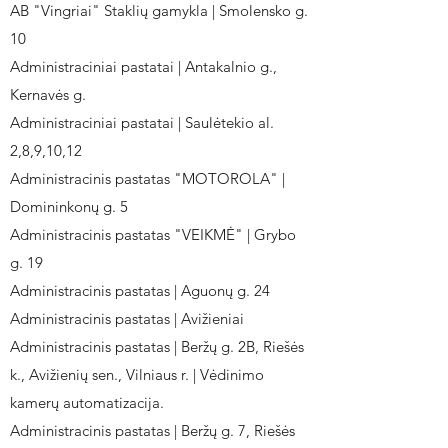
AB "Vingriai" Staklių gamykla | Smolensko g.
10
Administraciniai pastatai | Antakalnio g.,
Kernavės g.
Administraciniai pastatai | Saulėtekio al.
2,8,9,10,12
Administracinis pastatas "MOTOROLA" |
Domininkonų g. 5
Administracinis pastatas "VEIKMĖ" | Grybo
g. 19
Administracinis pastatas | Aguonų g. 24
Administracinis pastatas | Avižieniai
Administracinis pastatas | Beržų g. 2B, Riešės
k., Avižienių sen., Vilniaus r. | Vėdinimo
kamerų automatizacija.
Administracinis pastatas | Beržų g. 7, Riešės