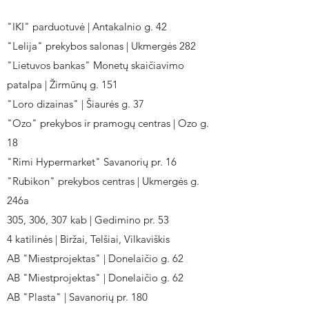
"IKI" parduotuvė | Antakalnio g. 42
"Lelija" prekybos salonas | Ukmergės 282
"Lietuvos bankas" Monetų skaičiavimo
patalpa | Žirmūnų g. 151
"Loro dizainas" | Šiaurės g. 37
"Ozo" prekybos ir pramogų centras | Ozo g.
18
"Rimi Hypermarket" Savanorių pr. 16
"Rubikon" prekybos centras | Ukmergės g.
246a
305, 306, 307 kab | Gedimino pr. 53
4 katilinės | Biržai, Telšiai, Vilkaviškis
AB "Miestprojektas" | Donelaičio g. 62
AB "Miestprojektas" | Donelaičio g. 62
AB "Plasta" | Savanorių pr. 180