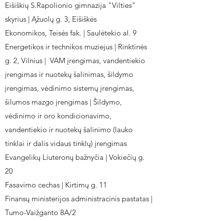
Eišiškių S.Rapolionio gimnazija "Vilties"
skyrius | Ąžuolų g. 3, Eišiškės
Ekonomikos, Teisės fak. | Saulėtekio al. 9
Energetikos ir technikos muziejus | Rinktinės
g. 2, Vilnius | VAM įrengimas, vandentiekio
įrengimas ir nuotekų šalinimas, šildymo
įrengimas, vėdinimo sistemų įrengimas,
šilumos mazgo įrengimas | Šildymo,
vėdinimo ir oro kondicionavimo,
vandentiekio ir nuotekų šalinimo (lauko
tinklai ir dalis vidaus tinklų) įrengimas
Evangelikų Liuteronų bažnyčia | Vokiečių g.
20
Fasavimo cechas | Kirtimų g. 11
Finansų ministerijos administracinis pastatas |
Tumo-Vaižganto 8A/2