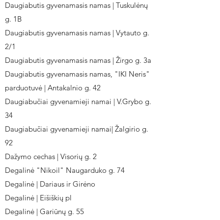
Daugiabutis gyvenamasis namas | Tuskulėnų
g. 1B
Daugiabutis gyvenamasis namas | Vytauto g.
2/1
Daugiabutis gyvenamasis namas | Žirgo g. 3a
Daugiabutis gyvenamasis namas, "IKI Neris"
parduotuvė | Antakalnio g. 42
Daugiabučiai gyvenamieji namai | V.Grybo g.
34
Daugiabučiai gyvenamieji namai| Žalgirio g.
92
Dažymo cechas | Visorių g. 2
Degalinė "Nikoil" Naugarduko g. 74
Degalinė | Dariaus ir Girėno
Degalinė | Eišiškių pl
Degalinė | Gariūnų g. 55