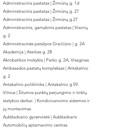
Administracinis pastatas | Žirmūnų g. 1d
Administracinis pastatas | Žirmūnų g. 27
Administracinis pastatas | Žirmūnų g.27
Administracinis, gamybinis pastatas | Visorių
g. 2
Administracinės patalpos Graičiūno | g. 2A
Akademija | Ateities g. 28
Akrobatikos mokykla | Parko g. 2A, Visaginas
Ambasados pastatų kompleksas | Antakalnio
g. 2
Antakalnio poliklinika | Antakalnio g.59,
Vilnius | Šilumos punktų perjungimo ir tinklų
statybos darbai. | Kondicioanvimo sistemos ir
jų montavimas
Aukštadvario gyvenvietė | Aukštadvaris
Automobilių aptarnavimo centras