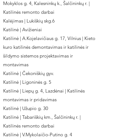
Mokyklos g. 4, Kalesninkų k., Šalčininkų r. |
Katilinės remonto darbai
Kalėjimas | Lukiškių skg.6
Katilinė | Avižieniai
Katilinė | A.Kojelavičiaus g. 17, Vilnius | Kieto
kuro katilinės demontavimas ir katilinės ir
šildymo sistemos projektavimas ir
montavimas
Katilinė | Čekoniškių gyv.
Katilinė | Ligoninės g. 5
Katilinė | Liepų g. 4, Lazdėnai | Katilinės
montavimas ir pridavimas
Katilinė | Užupio g. 30
Katilinė | Tabariškių km., Šalčininkų r. |
Katilinės remonto darbai
Katilinė | V.Mykolaičio-Putino g. 4