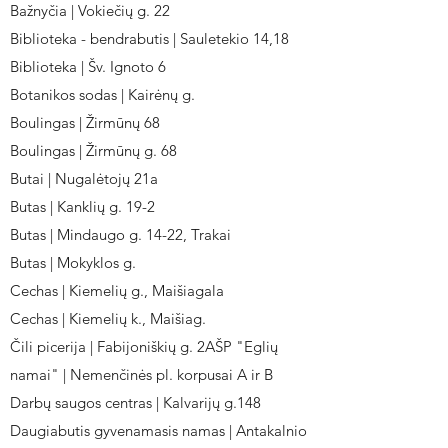
Bažnyčia | Vokiečių g. 22
Biblioteka - bendrabutis | Sauletekio 14,18
Biblioteka | Šv. Ignoto 6
Botanikos sodas | Kairėnų g.
Boulingas | Žirmūnų 68
Boulingas | Žirmūnų g. 68
Butai | Nugalėtojų 21a
Butas | Kanklių g. 19-2
Butas | Mindaugo g. 14-22, Trakai
Butas | Mokyklos g.
Cechas | Kiemelių g., Maišiagala
Cechas | Kiemelių k., Maišiag.
Čili picerija | Fabijoniškių g. 2AŠP "Eglių
namai" | Nemenčinės pl. korpusai A ir B
Darbų saugos centras | Kalvarijų g.148
Daugiabutis gyvenamasis namas | Antakalnio