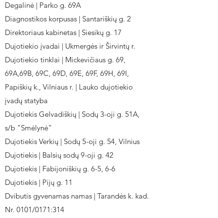
Degalinė | Parko g. 69A
Diagnostikos korpusas | Santariškių g. 2
Direktoriaus kabinetas | Siesikų g. 17
Dujotiekio įvadai | Ukmergės ir Širvintų r.
Dujotiekio tinklai | Mickevičiaus g. 69,
69A,69B, 69C, 69D, 69E, 69F, 69H, 69I,
Papiškių k., Vilniaus r. | Lauko dujotiekio
įvadų statyba
Dujotiekis Gelvadiškių | Sodų 3-oji g. 51A,
s/b "Smėlynė"
Dujotiekis Verkių | Sodų 5-oji g. 54, Vilnius
Dujotiekis | Balsių sodų 9-oji g. 42
Dujotiekis | Fabijoniškių g. 6-5, 6-6
Dujotiekis | Pijų g. 11
Dvibutis gyvenamas namas | Tarandės k. kad.
Nr. 0101/0171:314