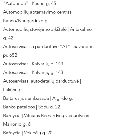
"Autonoda" | Kauno g. 45
Automobilių aptarnavimo centras |
Kauno/Naugarduko g.
Automobilių stovėjimo aikštelė | Antakalnio
g. 42
Autoservisas su parduotuve "A1" | Savanorių
pr. 65B
Autoservisas | Kalvarijų g. 143
Autoservisas | Kalvarijų g. 143
Autoservisas, autodetalių parduotuvė |
Lakūnų g.
Baltarusijos ambasada | Algirdo g.
Banko patalpos | Sodų g. 22
Bažnyčia | Vilniaus Bernardynų vienuolynas
Maironio g. 6
Bažnyčia | Vokiečių g. 20