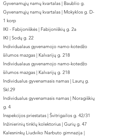
Gyvenamųjų namų kvartalas | Baublio g.
Gyvenamųjų namų kvartalas | Mokyklos g. D-
1 korp
IKI - Fabijoniškės | Fabijoniškių g. 2a
IKI | Sodų g. 22
Individualaus gyvenamojo namo-kotedžo
šilumos mazgas | Kalvarijų g. 218
Individualaus gyvenamojo namo-kotedžo
šilumos mazgas | Kalvarijų g. 218
Individualus gyvenamasis namas | Laurų g.
Skl.29
Individualus gyvenamasis namas | Noragiškių
g. 4
Inspekcijos priestatas | Švitrigailos g. 42/31
Inžinierinių tinklų kolektorius | Gurių g. 47
Kalesninkų Liudviko Narbuto gimnazija |