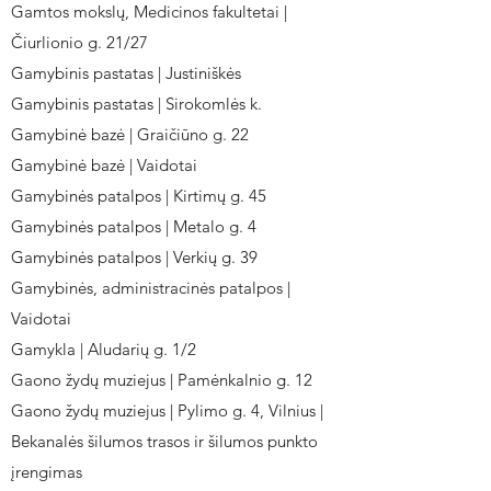
Gamtos mokslų, Medicinos fakultetai |
Čiurlionio g. 21/27
Gamybinis pastatas | Justiniškės
Gamybinis pastatas | Sirokomlės k.
Gamybinė bazė | Graičiūno g. 22
Gamybinė bazė | Vaidotai
Gamybinės patalpos | Kirtimų g. 45
Gamybinės patalpos | Metalo g. 4
Gamybinės patalpos | Verkių g. 39
Gamybinės, administracinės patalpos |
Vaidotai
Gamykla | Aludarių g. 1/2
Gaono žydų muziejus | Pamėnkalnio g. 12
Gaono žydų muziejus | Pylimo g. 4, Vilnius |
Bekanalės šilumos trasos ir šilumos punkto
įrengimas