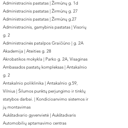
Administracinis pastatas | Žirmūnų g. 1d
Administracinis pastatas | Žirmūnų g. 27
Administracinis pastatas | Žirmūnų g.27
Administracinis, gamybinis pastatas | Visorių
g. 2
Administracinės patalpos Graičiūno | g. 2A
Akademija | Ateities g. 28
Akrobatikos mokykla | Parko g. 2A, Visaginas
Ambasados pastatų kompleksas | Antakalnio
g. 2
Antakalnio poliklinika | Antakalnio g.59,
Vilnius | Šilumos punktų perjungimo ir tinklų
statybos darbai. | Kondicioanvimo sistemos ir
jų montavimas
Aukštadvario gyvenvietė | Aukštadvaris
Automobilių aptarnavimo centras