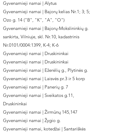
Gyvenamieji namai | Alytus
Gyvenamieji namai | Bajorų kelias Nr.1; 3; 5;
Ozo g. 14 ("B", "K", "A", "O")
Gyvenamieji namai | Bajorų-Mokslininkių g.
sankirta, Vilniuje, skl. Nr.10, kadastrinis
Nr.0101/0004:1399, K-4; K-6
Gyvenamieji namai | Druskininkai
Gyvenamieji namai | Druskininkai
Gyvenamieji namai | Ežerėlių g., Plytinės g.
Gyvenamieji namai | Laisvės pr.3 ir 5 korp
Gyvenamieji namai | Panerių g. 7
Gyvenamieji namai | Sveikatos g.11,
Druskininkai
Gyvenamieji namai | Žirmūnų 145,147
Gyvenamieji namai | Žygio g.
Gyvenamieji namai, kotedžai | Santariškės