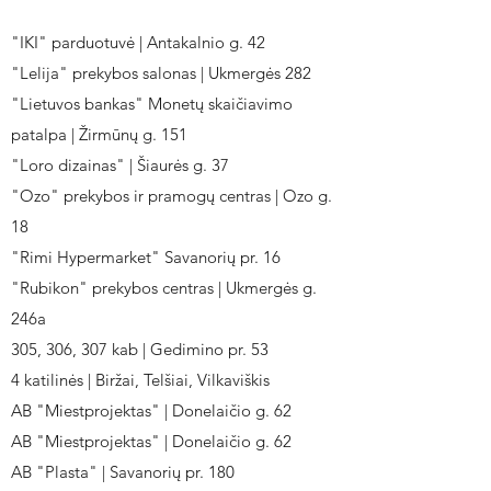
"IKI" parduotuvė | Antakalnio g. 42
"Lelija" prekybos salonas | Ukmergės 282
"Lietuvos bankas" Monetų skaičiavimo
patalpa | Žirmūnų g. 151
"Loro dizainas" | Šiaurės g. 37
"Ozo" prekybos ir pramogų centras | Ozo g.
18
"Rimi Hypermarket" Savanorių pr. 16
"Rubikon" prekybos centras | Ukmergės g.
246a
305, 306, 307 kab | Gedimino pr. 53
4 katilinės | Biržai, Telšiai, Vilkaviškis
AB "Miestprojektas" | Donelaičio g. 62
AB "Miestprojektas" | Donelaičio g. 62
AB "Plasta" | Savanorių pr. 180