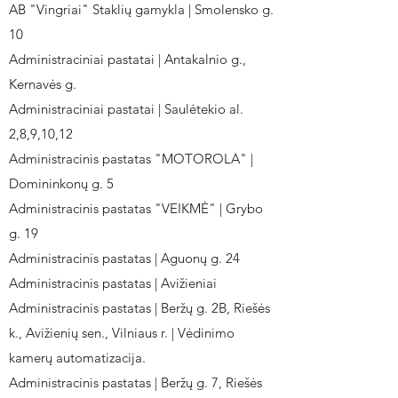
AB "Vingriai" Staklių gamykla | Smolensko g.
10
Administraciniai pastatai | Antakalnio g.,
Kernavės g.
Administraciniai pastatai | Saulėtekio al.
2,8,9,10,12
Administracinis pastatas "MOTOROLA" |
Domininkonų g. 5
Administracinis pastatas "VEIKMĖ" | Grybo
g. 19
Administracinis pastatas | Aguonų g. 24
Administracinis pastatas | Avižieniai
Administracinis pastatas | Beržų g. 2B, Riešės
k., Avižienių sen., Vilniaus r. | Vėdinimo
kamerų automatizacija.
Administracinis pastatas | Beržų g. 7, Riešės