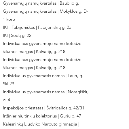
Gyvenamųjų namų kvartalas | Baublio g.
Gyvenamųjų namų kvartalas | Mokyklos g. D-
1 korp
IKI - Fabijoniškės | Fabijoniškių g. 2a
IKI | Sodų g. 22
Individualaus gyvenamojo namo-kotedžo
šilumos mazgas | Kalvarijų g. 218
Individualaus gyvenamojo namo-kotedžo
šilumos mazgas | Kalvarijų g. 218
Individualus gyvenamasis namas | Laurų g.
Skl.29
Individualus gyvenamasis namas | Noragiškių
g. 4
Inspekcijos priestatas | Švitrigailos g. 42/31
Inžinierinių tinklų kolektorius | Gurių g. 47
Kalesninkų Liudviko Narbuto gimnazija |