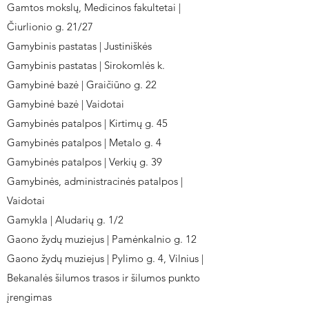
Gamtos mokslų, Medicinos fakultetai |
Čiurlionio g. 21/27
Gamybinis pastatas | Justiniškės
Gamybinis pastatas | Sirokomlės k.
Gamybinė bazė | Graičiūno g. 22
Gamybinė bazė | Vaidotai
Gamybinės patalpos | Kirtimų g. 45
Gamybinės patalpos | Metalo g. 4
Gamybinės patalpos | Verkių g. 39
Gamybinės, administracinės patalpos |
Vaidotai
Gamykla | Aludarių g. 1/2
Gaono žydų muziejus | Pamėnkalnio g. 12
Gaono žydų muziejus | Pylimo g. 4, Vilnius |
Bekanalės šilumos trasos ir šilumos punkto
įrengimas