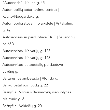
"Autonoda" | Kauno g. 45
Automobilių aptarnavimo centras |
Kauno/Naugarduko g.
Automobilių stovėjimo aikštelė | Antakalnio
g. 42
Autoservisas su parduotuve "A1" | Savanorių
pr. 65B
Autoservisas | Kalvarijų g. 143
Autoservisas | Kalvarijų g. 143
Autoservisas, autodetalių parduotuvė |
Lakūnų g.
Baltarusijos ambasada | Algirdo g.
Banko patalpos | Sodų g. 22
Bažnyčia | Vilniaus Bernardynų vienuolynas
Maironio g. 6
Bažnyčia | Vokiečių g. 20