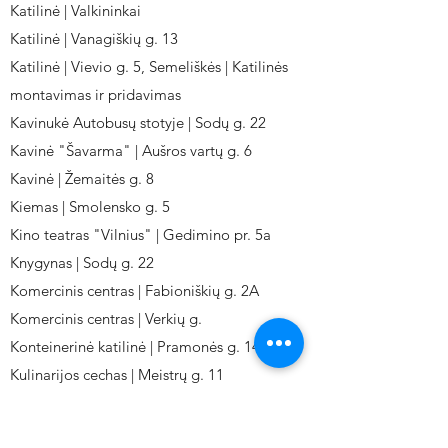
Katilinė | Valkininkai
Katilinė | Vanagiškių g. 13
Katilinė | Vievio g. 5, Semeliškės | Katilinės
montavimas ir pridavimas
Kavinukė Autobusų stotyje | Sodų g. 22
Kavinė "Šavarma" | Aušros vartų g. 6
Kavinė | Žemaitės g. 8
Kiemas | Smolensko g. 5
Kino teatras "Vilnius" | Gedimino pr. 5a
Knygynas | Sodų g. 22
Komercinis centras | Fabioniškių g. 2A
Komercinis centras | Verkių g.
Konteinerinė katilinė | Pramonės g. 141
Kulinarijos cechas | Meistrų g. 11
Kulinarinis cechas IKI-Fabij. | Fabijoniškių 2A.
Kuro aparatūros gamykla | Kalvarijų g. 143