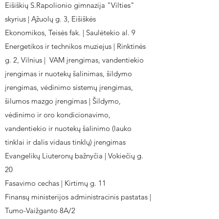
Eišiškių S.Rapolionio gimnazija "Vilties"
skyrius | Ąžuolų g. 3, Eišiškės
Ekonomikos, Teisės fak. | Saulėtekio al. 9
Energetikos ir technikos muziejus | Rinktinės
g. 2, Vilnius | VAM įrengimas, vandentiekio
įrengimas ir nuotekų šalinimas, šildymo
įrengimas, vėdinimo sistemų įrengimas,
šilumos mazgo įrengimas | Šildymo,
vėdinimo ir oro kondicionavimo,
vandentiekio ir nuotekų šalinimo (lauko
tinklai ir dalis vidaus tinklų) įrengimas
Evangelikų Liuteronų bažnyčia | Vokiečių g.
20
Fasavimo cechas | Kirtimų g. 11
Finansų ministerijos administracinis pastatas |
Tumo-Vaižganto 8A/2