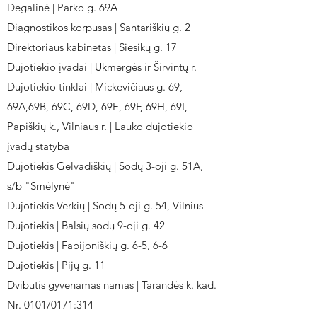
Degalinė | Parko g. 69A
Diagnostikos korpusas | Santariškių g. 2
Direktoriaus kabinetas | Siesikų g. 17
Dujotiekio įvadai | Ukmergės ir Širvintų r.
Dujotiekio tinklai | Mickevičiaus g. 69,
69A,69B, 69C, 69D, 69E, 69F, 69H, 69I,
Papiškių k., Vilniaus r. | Lauko dujotiekio
įvadų statyba
Dujotiekis Gelvadiškių | Sodų 3-oji g. 51A,
s/b "Smėlynė"
Dujotiekis Verkių | Sodų 5-oji g. 54, Vilnius
Dujotiekis | Balsių sodų 9-oji g. 42
Dujotiekis | Fabijoniškių g. 6-5, 6-6
Dujotiekis | Pijų g. 11
Dvibutis gyvenamas namas | Tarandės k. kad.
Nr. 0101/0171:314