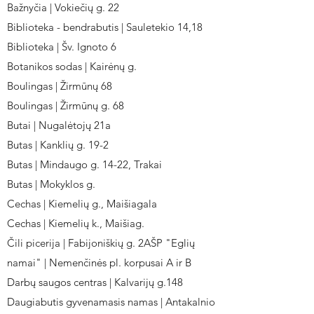
Bažnyčia | Vokiečių g. 22
Biblioteka - bendrabutis | Sauletekio 14,18
Biblioteka | Šv. Ignoto 6
Botanikos sodas | Kairėnų g.
Boulingas | Žirmūnų 68
Boulingas | Žirmūnų g. 68
Butai | Nugalėtojų 21a
Butas | Kanklių g. 19-2
Butas | Mindaugo g. 14-22, Trakai
Butas | Mokyklos g.
Cechas | Kiemelių g., Maišiagala
Cechas | Kiemelių k., Maišiag.
Čili picerija | Fabijoniškių g. 2AŠP "Eglių
namai" | Nemenčinės pl. korpusai A ir B
Darbų saugos centras | Kalvarijų g.148
Daugiabutis gyvenamasis namas | Antakalnio