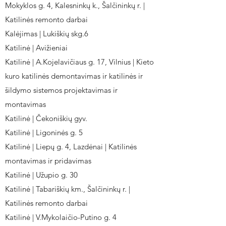
Mokyklos g. 4, Kalesninkų k., Šalčininkų r. |
Katilinės remonto darbai
Kalėjimas | Lukiškių skg.6
Katilinė | Avižieniai
Katilinė | A.Kojelavičiaus g. 17, Vilnius | Kieto
kuro katilinės demontavimas ir katilinės ir
šildymo sistemos projektavimas ir
montavimas
Katilinė | Čekoniškių gyv.
Katilinė | Ligoninės g. 5
Katilinė | Liepų g. 4, Lazdėnai | Katilinės
montavimas ir pridavimas
Katilinė | Užupio g. 30
Katilinė | Tabariškių km., Šalčininkų r. |
Katilinės remonto darbai
Katilinė | V.Mykolaičio-Putino g. 4