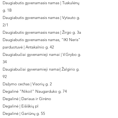
Daugiabutis gyvenamasis namas | Tuskulėnų
g. 1B
Daugiabutis gyvenamasis namas | Vytauto g.
2/1
Daugiabutis gyvenamasis namas | Žirgo g. 3a
Daugiabutis gyvenamasis namas, "IKI Neris"
parduotuvė | Antakalnio g. 42
Daugiabučiai gyvenamieji namai | V.Grybo g.
34
Daugiabučiai gyvenamieji namai| Žalgirio g.
92
Dažymo cechas | Visorių g. 2
Degalinė "Nikoil" Naugarduko g. 74
Degalinė | Dariaus ir Girėno
Degalinė | Eišiškių pl
Degalinė | Gariūnų g. 55