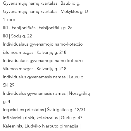
Gyvenamųjų namų kvartalas | Baublio g.
Gyvenamųjų namų kvartalas | Mokyklos g. D-
1 korp
IKI - Fabijoniškės | Fabijoniškių g. 2a
IKI | Sodų g. 22
Individualaus gyvenamojo namo-kotedžo
šilumos mazgas | Kalvarijų g. 218
Individualaus gyvenamojo namo-kotedžo
šilumos mazgas | Kalvarijų g. 218
Individualus gyvenamasis namas | Laurų g.
Skl.29
Individualus gyvenamasis namas | Noragiškių
g. 4
Inspekcijos priestatas | Švitrigailos g. 42/31
Inžinierinių tinklų kolektorius | Gurių g. 47
Kalesninkų Liudviko Narbuto gimnazija |