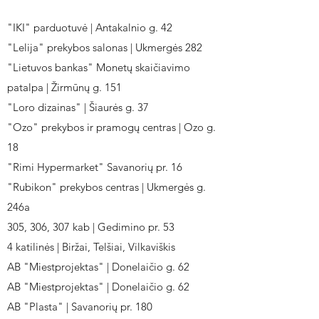
"IKI" parduotuvė | Antakalnio g. 42
"Lelija" prekybos salonas | Ukmergės 282
"Lietuvos bankas" Monetų skaičiavimo
patalpa | Žirmūnų g. 151
"Loro dizainas" | Šiaurės g. 37
"Ozo" prekybos ir pramogų centras | Ozo g.
18
"Rimi Hypermarket" Savanorių pr. 16
"Rubikon" prekybos centras | Ukmergės g.
246a
305, 306, 307 kab | Gedimino pr. 53
4 katilinės | Biržai, Telšiai, Vilkaviškis
AB "Miestprojektas" | Donelaičio g. 62
AB "Miestprojektas" | Donelaičio g. 62
AB "Plasta" | Savanorių pr. 180