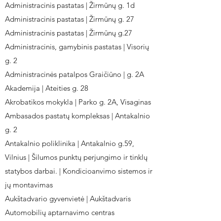
Administracinis pastatas | Žirmūnų g. 1d
Administracinis pastatas | Žirmūnų g. 27
Administracinis pastatas | Žirmūnų g.27
Administracinis, gamybinis pastatas | Visorių
g. 2
Administracinės patalpos Graičiūno | g. 2A
Akademija | Ateities g. 28
Akrobatikos mokykla | Parko g. 2A, Visaginas
Ambasados pastatų kompleksas | Antakalnio
g. 2
Antakalnio poliklinika | Antakalnio g.59,
Vilnius | Šilumos punktų perjungimo ir tinklų
statybos darbai. | Kondicioanvimo sistemos ir
jų montavimas
Aukštadvario gyvenvietė | Aukštadvaris
Automobilių aptarnavimo centras