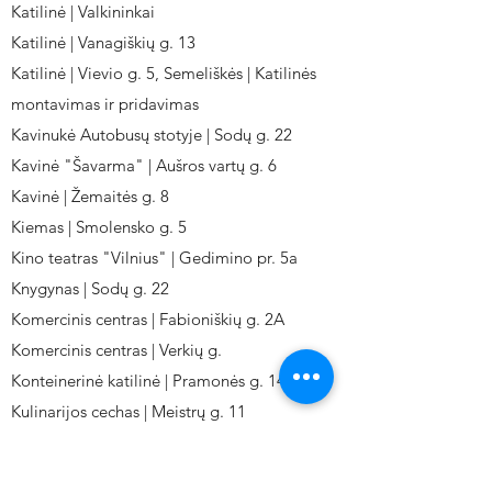
Katilinė | Valkininkai
Katilinė | Vanagiškių g. 13
Katilinė | Vievio g. 5, Semeliškės | Katilinės
montavimas ir pridavimas
Kavinukė Autobusų stotyje | Sodų g. 22
Kavinė "Šavarma" | Aušros vartų g. 6
Kavinė | Žemaitės g. 8
Kiemas | Smolensko g. 5
Kino teatras "Vilnius" | Gedimino pr. 5a
Knygynas | Sodų g. 22
Komercinis centras | Fabioniškių g. 2A
Komercinis centras | Verkių g.
Konteinerinė katilinė | Pramonės g. 141
Kulinarijos cechas | Meistrų g. 11
Kulinarinis cechas IKI-Fabij. | Fabijoniškių 2A.
Kuro aparatūros gamykla | Kalvarijų g. 143