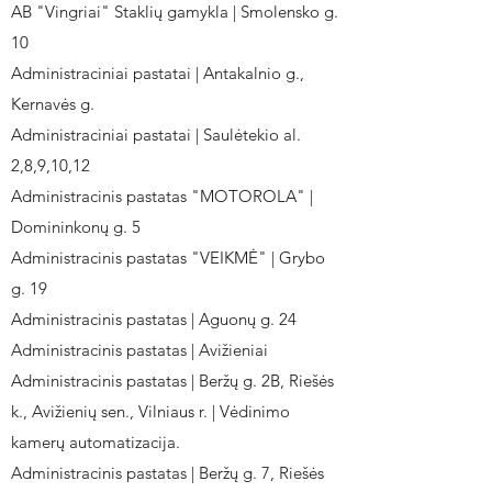
AB "Vingriai" Staklių gamykla | Smolensko g.
10
Administraciniai pastatai | Antakalnio g.,
Kernavės g.
Administraciniai pastatai | Saulėtekio al.
2,8,9,10,12
Administracinis pastatas "MOTOROLA" |
Domininkonų g. 5
Administracinis pastatas "VEIKMĖ" | Grybo
g. 19
Administracinis pastatas | Aguonų g. 24
Administracinis pastatas | Avižieniai
Administracinis pastatas | Beržų g. 2B, Riešės
k., Avižienių sen., Vilniaus r. | Vėdinimo
kamerų automatizacija.
Administracinis pastatas | Beržų g. 7, Riešės