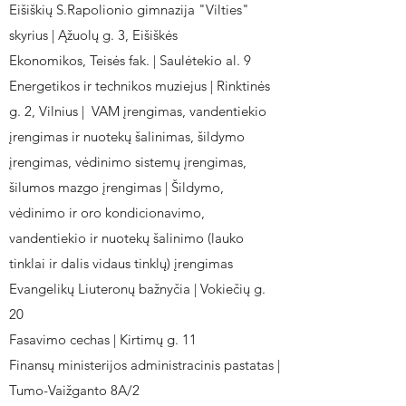
Eišiškių S.Rapolionio gimnazija "Vilties"
skyrius | Ąžuolų g. 3, Eišiškės
Ekonomikos, Teisės fak. | Saulėtekio al. 9
Energetikos ir technikos muziejus | Rinktinės
g. 2, Vilnius | VAM įrengimas, vandentiekio
įrengimas ir nuotekų šalinimas, šildymo
įrengimas, vėdinimo sistemų įrengimas,
šilumos mazgo įrengimas | Šildymo,
vėdinimo ir oro kondicionavimo,
vandentiekio ir nuotekų šalinimo (lauko
tinklai ir dalis vidaus tinklų) įrengimas
Evangelikų Liuteronų bažnyčia | Vokiečių g.
20
Fasavimo cechas | Kirtimų g. 11
Finansų ministerijos administracinis pastatas |
Tumo-Vaižganto 8A/2