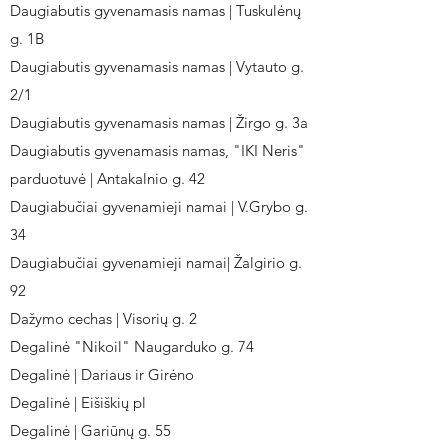
Daugiabutis gyvenamasis namas | Tuskulėnų
g. 1B
Daugiabutis gyvenamasis namas | Vytauto g.
2/1
Daugiabutis gyvenamasis namas | Žirgo g. 3a
Daugiabutis gyvenamasis namas, "IKI Neris"
parduotuvė | Antakalnio g. 42
Daugiabučiai gyvenamieji namai | V.Grybo g.
34
Daugiabučiai gyvenamieji namai| Žalgirio g.
92
Dažymo cechas | Visorių g. 2
Degalinė "Nikoil" Naugarduko g. 74
Degalinė | Dariaus ir Girėno
Degalinė | Eišiškių pl
Degalinė | Gariūnų g. 55