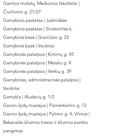
Gamtos mokslų, Medicinos fakultetai |
Čiurlionio g. 21/27
Gamybinis pastatas | Justiniškės
Gamybinis pastatas | Sirokomlės k.
Gamybinė bazė | Graičiūno g. 22
Gamybinė bazė | Vaidotai
Gamybinės patalpos | Kirtimų g. 45
Gamybinės patalpos | Metalo g. 4
Gamybinės patalpos | Verkių g. 39
Gamybinės, administracinės patalpos |
Vaidotai
Gamykla | Aludarių g. 1/2
Gaono žydų muziejus | Pamėnkalnio g. 12
Gaono žydų muziejus | Pylimo g. 4, Vilnius |
Bekanalės šilumos trasos ir šilumos punkto
įrengimas