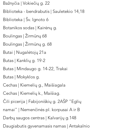
Bažnyčia | Vokiečių g. 22
Biblioteka - bendrabutis | Sauletekio 14,18
Biblioteka | Šv. Ignoto 6
Botanikos sodas | Kairėnų g.
Boulingas | Žirmūnų 68
Boulingas | Žirmūnų g. 68
Butai | Nugalėtojų 21a
Butas | Kanklių g. 19-2
Butas | Mindaugo g. 14-22, Trakai
Butas | Mokyklos g.
Cechas | Kiemelių g., Maišiagala
Cechas | Kiemelių k., Maišiag.
Čili picerija | Fabijoniškių g. 2AŠP "Eglių
namai" | Nemenčinės pl. korpusai A ir B
Darbų saugos centras | Kalvarijų g.148
Daugiabutis gyvenamasis namas | Antakalnio