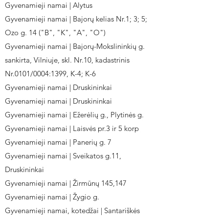
Gyvenamieji namai | Alytus
Gyvenamieji namai | Bajorų kelias Nr.1; 3; 5;
Ozo g. 14 ("B", "K", "A", "O")
Gyvenamieji namai | Bajorų-Mokslininkių g.
sankirta, Vilniuje, skl. Nr.10, kadastrinis
Nr.0101/0004:1399, K-4; K-6
Gyvenamieji namai | Druskininkai
Gyvenamieji namai | Druskininkai
Gyvenamieji namai | Ežerėlių g., Plytinės g.
Gyvenamieji namai | Laisvės pr.3 ir 5 korp
Gyvenamieji namai | Panerių g. 7
Gyvenamieji namai | Sveikatos g.11,
Druskininkai
Gyvenamieji namai | Žirmūnų 145,147
Gyvenamieji namai | Žygio g.
Gyvenamieji namai, kotedžai | Santariškės