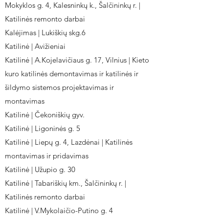
Mokyklos g. 4, Kalesninkų k., Šalčininkų r. |
Katilinės remonto darbai
Kalėjimas | Lukiškių skg.6
Katilinė | Avižieniai
Katilinė | A.Kojelavičiaus g. 17, Vilnius | Kieto
kuro katilinės demontavimas ir katilinės ir
šildymo sistemos projektavimas ir
montavimas
Katilinė | Čekoniškių gyv.
Katilinė | Ligoninės g. 5
Katilinė | Liepų g. 4, Lazdėnai | Katilinės
montavimas ir pridavimas
Katilinė | Užupio g. 30
Katilinė | Tabariškių km., Šalčininkų r. |
Katilinės remonto darbai
Katilinė | V.Mykolaičio-Putino g. 4