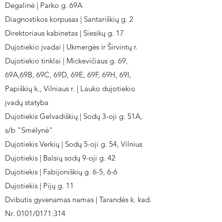
Degalinė | Parko g. 69A
Diagnostikos korpusas | Santariškių g. 2
Direktoriaus kabinetas | Siesikų g. 17
Dujotiekio įvadai | Ukmergės ir Širvintų r.
Dujotiekio tinklai | Mickevičiaus g. 69,
69A,69B, 69C, 69D, 69E, 69F, 69H, 69I,
Papiškių k., Vilniaus r. | Lauko dujotiekio
įvadų statyba
Dujotiekis Gelvadiškių | Sodų 3-oji g. 51A,
s/b "Smėlynė"
Dujotiekis Verkių | Sodų 5-oji g. 54, Vilnius
Dujotiekis | Balsių sodų 9-oji g. 42
Dujotiekis | Fabijoniškių g. 6-5, 6-6
Dujotiekis | Pijų g. 11
Dvibutis gyvenamas namas | Tarandės k. kad.
Nr. 0101/0171:314