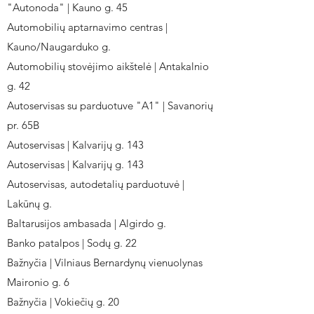
"Autonoda" | Kauno g. 45
Automobilių aptarnavimo centras |
Kauno/Naugarduko g.
Automobilių stovėjimo aikštelė | Antakalnio
g. 42
Autoservisas su parduotuve "A1" | Savanorių
pr. 65B
Autoservisas | Kalvarijų g. 143
Autoservisas | Kalvarijų g. 143
Autoservisas, autodetalių parduotuvė |
Lakūnų g.
Baltarusijos ambasada | Algirdo g.
Banko patalpos | Sodų g. 22
Bažnyčia | Vilniaus Bernardynų vienuolynas
Maironio g. 6
Bažnyčia | Vokiečių g. 20