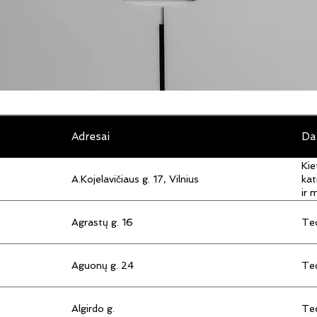
Adresai
Da
Kie
A.Kojelavičiaus g. 17, Vilnius
kat
ir 
Agrastų g. 16
Tec
Aguonų g. 24
Tec
Algirdo g.
Tec