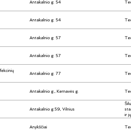
Antakalnio g. 54
Tec
Antakalnio g. 54
Tec
Antakalnio g. 57
Tec
Antakalnio g. 57
Tec
fekcinių
Antakalnio g. 77
Tec
Antakalnio g., Kernavės g.
Tec
Šil
Antakalnio g.59, Vilnius
sta
ir 
Anykščiai
Tec