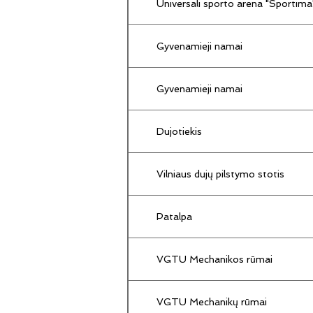
Universali sporto arena "Sportima
Gyvenamieji namai
Gyvenamieji namai
Dujotiekis
Vilniaus dujų pilstymo stotis
Patalpa
VGTU Mechanikos rūmai
VGTU Mechanikų rūmai