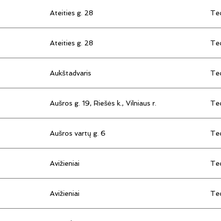
Ateities g. 28
Tec
Ateities g. 28
Tec
Aukštadvaris
Tec
Aušros g. 19, Riešės k., Vilniaus r.
Tec
Aušros vartų g. 6
Tec
Avižieniai
Tec
Avižieniai
Tec