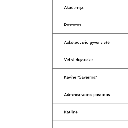
Akademija
Pastatas
Aukštadvario gyvenvietė
Vid.sl. dujotiekis
Kavinė "Šavarma"
Administracinis pastatas
Katilinė