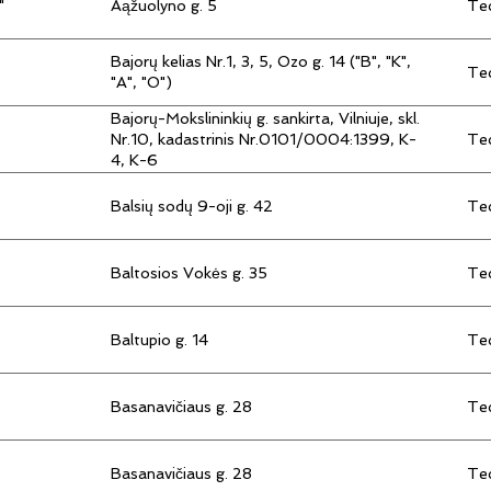
"
Aąžuolyno g. 5
Tec
Bajorų kelias Nr.1, 3, 5, Ozo g. 14 ("B", "K",
Tec
"A", "O")
Bajorų-Mokslininkių g. sankirta, Vilniuje, skl.
Tec
Nr.10, kadastrinis Nr.0101/0004:1399, K-
4, K-6
Balsių sodų 9-oji g. 42
Tec
Baltosios Vokės g. 35
Tec
Baltupio g. 14
Tec
Basanavičiaus g. 28
Tec
Basanavičiaus g. 28
Tec