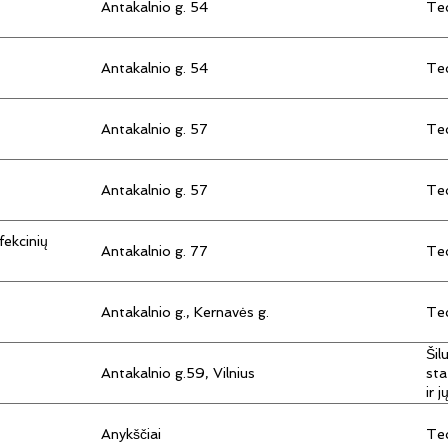
Antakalnio g. 54
Tec
Antakalnio g. 54
Tec
Antakalnio g. 57
Tec
Antakalnio g. 57
Tec
fekcinių
Antakalnio g. 77
Tec
Antakalnio g., Kernavės g.
Tec
Šil
Antakalnio g.59, Vilnius
sta
ir 
Anykščiai
Tec