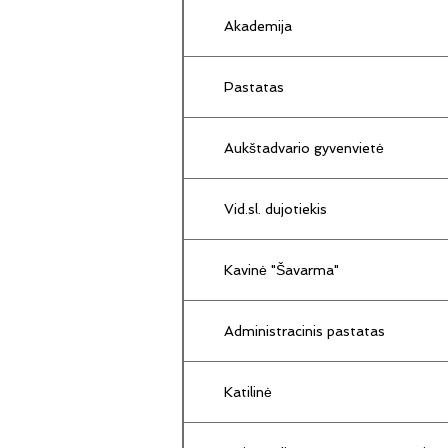
Akademija
Pastatas
Aukštadvario gyvenvietė
Vid.sl. dujotiekis
Kavinė "Šavarma"
Administracinis pastatas
Katilinė