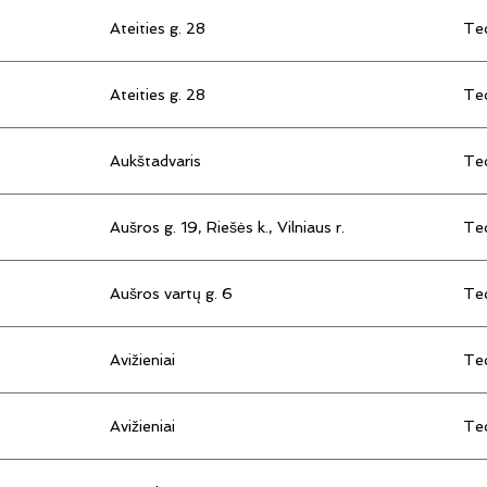
Ateities g. 28
Tec
Ateities g. 28
Tec
Aukštadvaris
Tec
Aušros g. 19, Riešės k., Vilniaus r.
Tec
Aušros vartų g. 6
Tec
Avižieniai
Tec
Avižieniai
Tec