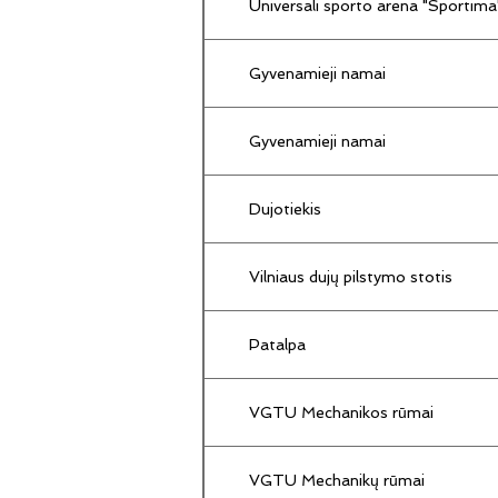
Universali sporto arena "Sportima
Gyvenamieji namai
Gyvenamieji namai
Dujotiekis
Vilniaus dujų pilstymo stotis
Patalpa
VGTU Mechanikos rūmai
VGTU Mechanikų rūmai