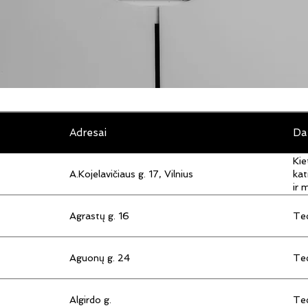
Adresai
Da
Kie
A.Kojelavičiaus g. 17, Vilnius
kat
ir 
Agrastų g. 16
Tec
Aguonų g. 24
Tec
Algirdo g.
Tec