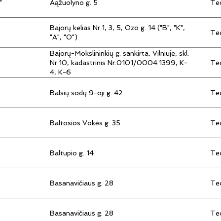
"
Aąžuolyno g. 5
Tec
Bajorų kelias Nr.1, 3, 5, Ozo g. 14 ("B", "K",
Tec
"A", "O")
Bajorų-Mokslininkių g. sankirta, Vilniuje, skl.
Tec
Nr.10, kadastrinis Nr.0101/0004:1399, K-
4, K-6
Balsių sodų 9-oji g. 42
Tec
Baltosios Vokės g. 35
Tec
Baltupio g. 14
Tec
Basanavičiaus g. 28
Tec
Basanavičiaus g. 28
Tec