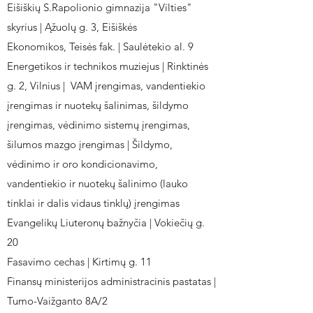
Eišiškių S.Rapolionio gimnazija "Vilties"
skyrius | Ąžuolų g. 3, Eišiškės
Ekonomikos, Teisės fak. | Saulėtekio al. 9
Energetikos ir technikos muziejus | Rinktinės
g. 2, Vilnius | VAM įrengimas, vandentiekio
įrengimas ir nuotekų šalinimas, šildymo
įrengimas, vėdinimo sistemų įrengimas,
šilumos mazgo įrengimas | Šildymo,
vėdinimo ir oro kondicionavimo,
vandentiekio ir nuotekų šalinimo (lauko
tinklai ir dalis vidaus tinklų) įrengimas
Evangelikų Liuteronų bažnyčia | Vokiečių g.
20
Fasavimo cechas | Kirtimų g. 11
Finansų ministerijos administracinis pastatas |
Tumo-Vaižganto 8A/2