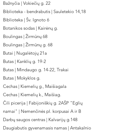
Bažnyčia | Vokiečių g. 22
Biblioteka - bendrabutis | Sauletekio 14,18
Biblioteka | Šv. Ignoto 6
Botanikos sodas | Kairėnų g.
Boulingas | Žirmūnų 68
Boulingas | Žirmūnų g. 68
Butai | Nugalėtojų 21a
Butas | Kanklių g. 19-2
Butas | Mindaugo g. 14-22, Trakai
Butas | Mokyklos g.
Cechas | Kiemelių g., Maišiagala
Cechas | Kiemelių k., Maišiag.
Čili picerija | Fabijoniškių g. 2AŠP "Eglių
namai" | Nemenčinės pl. korpusai A ir B
Darbų saugos centras | Kalvarijų g.148
Daugiabutis gyvenamasis namas | Antakalnio