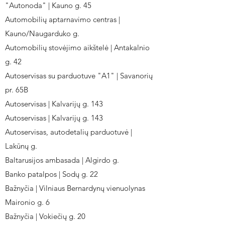
"Autonoda" | Kauno g. 45
Automobilių aptarnavimo centras |
Kauno/Naugarduko g.
Automobilių stovėjimo aikštelė | Antakalnio
g. 42
Autoservisas su parduotuve "A1" | Savanorių
pr. 65B
Autoservisas | Kalvarijų g. 143
Autoservisas | Kalvarijų g. 143
Autoservisas, autodetalių parduotuvė |
Lakūnų g.
Baltarusijos ambasada | Algirdo g.
Banko patalpos | Sodų g. 22
Bažnyčia | Vilniaus Bernardynų vienuolynas
Maironio g. 6
Bažnyčia | Vokiečių g. 20