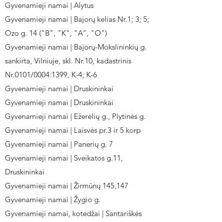
Gyvenamieji namai | Alytus
Gyvenamieji namai | Bajorų kelias Nr.1; 3; 5;
Ozo g. 14 ("B", "K", "A", "O")
Gyvenamieji namai | Bajorų-Mokslininkių g.
sankirta, Vilniuje, skl. Nr.10, kadastrinis
Nr.0101/0004:1399, K-4; K-6
Gyvenamieji namai | Druskininkai
Gyvenamieji namai | Druskininkai
Gyvenamieji namai | Ežerėlių g., Plytinės g.
Gyvenamieji namai | Laisvės pr.3 ir 5 korp
Gyvenamieji namai | Panerių g. 7
Gyvenamieji namai | Sveikatos g.11,
Druskininkai
Gyvenamieji namai | Žirmūnų 145,147
Gyvenamieji namai | Žygio g.
Gyvenamieji namai, kotedžai | Santariškės