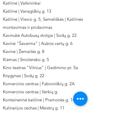
Katilinė | Valkininkai
Katilinė | Vanagiškių g. 13
Katilinė | Vievio g. 5, Semeliškės | Katilinės
montavimas ir pridavimas
Kavinukė Autobusų stotyje | Sodų g. 22
Kavinė "Šavarma" | Aušros vartų g. 6
Kavinė | Žemaitės g. 8
Kiemas | Smolensko g. 5
Kino teatras "Vilnius" | Gedimino pr. 5a
Knygynas | Sodų g. 22
Komercinis centras | Fabioniškių g. 2A
Komercinis centras | Verkių g.
Konteinerinė katilinė | Pramonės g. 141
Kulinarijos cechas | Meistrų g. 11
Kulinarinis cechas IKI-Fabij. | Fabijoniškių 2A.
Kuro aparatūros gamykla | Kalvarijų g. 143