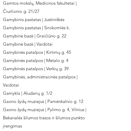
Gamtos mokslų, Medicinos fakultetai |
Čiurlionio g. 21/27
Gamybinis pastatas | Justiniškės
Gamybinis pastatas | Sirokomlės k.
Gamybinė bazė | Graičiūno g. 22
Gamybinė bazė | Vaidotai
Gamybinės patalpos | Kirtimų g. 45
Gamybinės patalpos | Metalo g. 4
Gamybinės patalpos | Verkių g. 39
Gamybinės, administracinės patalpos |
Vaidotai
Gamykla | Aludarių g. 1/2
Gaono žydų muziejus | Pamėnkalnio g. 12
Gaono žydų muziejus | Pylimo g. 4, Vilnius |
Bekanalės šilumos trasos ir šilumos punkto
įrengimas