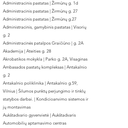
Administracinis pastatas | Žirmūnų g. 1d
Administracinis pastatas | Žirmūnų g. 27
Administracinis pastatas | Žirmūnų g.27
Administracinis, gamybinis pastatas | Visorių
g. 2
Administracinės patalpos Graičiūno | g. 2A
Akademija | Ateities g. 28
Akrobatikos mokykla | Parko g. 2A, Visaginas
Ambasados pastatų kompleksas | Antakalnio
g. 2
Antakalnio poliklinika | Antakalnio g.59,
Vilnius | Šilumos punktų perjungimo ir tinklų
statybos darbai. | Kondicioanvimo sistemos ir
jų montavimas
Aukštadvario gyvenvietė | Aukštadvaris
Automobilių aptarnavimo centras