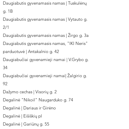
Daugiabutis gyvenamasis namas | Tuskulėnų
g. 1B
Daugiabutis gyvenamasis namas | Vytauto g.
2/1
Daugiabutis gyvenamasis namas | Žirgo g. 3a
Daugiabutis gyvenamasis namas, "IKI Neris"
parduotuvė | Antakalnio g. 42
Daugiabučiai gyvenamieji namai | V.Grybo g.
34
Daugiabučiai gyvenamieji namai| Žalgirio g.
92
Dažymo cechas | Visorių g. 2
Degalinė "Nikoil" Naugarduko g. 74
Degalinė | Dariaus ir Girėno
Degalinė | Eišiškių pl
Degalinė | Gariūnų g. 55