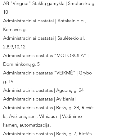
AB "Vingriai" Staklių gamykla | Smolensko g.
10
Administraciniai pastatai | Antakalnio g.,
Kernavės g.
Administraciniai pastatai | Saulėtekio al.
2,8,9,10,12
Administracinis pastatas "MOTOROLA" |
Domininkonų g. 5
Administracinis pastatas "VEIKMĖ" | Grybo
g. 19
Administracinis pastatas | Aguonų g. 24
Administracinis pastatas | Avižieniai
Administracinis pastatas | Beržų g. 2B, Riešės
k., Avižienių sen., Vilniaus r. | Vėdinimo
kamerų automatizacija.
Administracinis pastatas | Beržų g. 7, Riešės