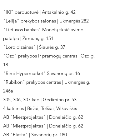
"IKI" parduotuvė | Antakalnio g. 42
"Lelija" prekybos salonas | Ukmergės 282
"Lietuvos bankas" Monetų skaičiavimo
patalpa | Žirmūnų g. 151
"Loro dizainas" | Šiaurės g. 37
"Ozo" prekybos ir pramogų centras | Ozo g.
18
"Rimi Hypermarket" Savanorių pr. 16
"Rubikon" prekybos centras | Ukmergės g.
246a
305, 306, 307 kab | Gedimino pr. 53
4 katilinės | Biržai, Telšiai, Vilkaviškis
AB "Miestprojektas" | Donelaičio g. 62
AB "Miestprojektas" | Donelaičio g. 62
AB "Plasta" | Savanorių pr. 180