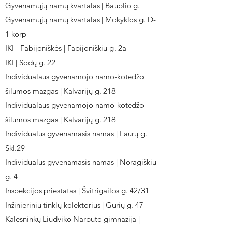
Gyvenamųjų namų kvartalas | Baublio g.
Gyvenamųjų namų kvartalas | Mokyklos g. D-
1 korp
IKI - Fabijoniškės | Fabijoniškių g. 2a
IKI | Sodų g. 22
Individualaus gyvenamojo namo-kotedžo
šilumos mazgas | Kalvarijų g. 218
Individualaus gyvenamojo namo-kotedžo
šilumos mazgas | Kalvarijų g. 218
Individualus gyvenamasis namas | Laurų g.
Skl.29
Individualus gyvenamasis namas | Noragiškių
g. 4
Inspekcijos priestatas | Švitrigailos g. 42/31
Inžinierinių tinklų kolektorius | Gurių g. 47
Kalesninkų Liudviko Narbuto gimnazija |