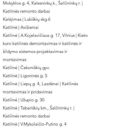
Mokyklos g. 4, Kalesninkų k., Šalčininkų r. |
Katilinės remonto darbai
Kalėjimas | Lukiškių skg.6
Katilinė | Avižieniai
Katilinė | A.Kojelavičiaus g. 17, Vilnius | Kieto
kuro katilinės demontavimas ir katilinės ir
šildymo sistemos projektavimas ir
montavimas
Katilinė | Čekoniškių gyv.
Katilinė | Ligoninės g. 5
Katilinė | Liepų g. 4, Lazdėnai | Katilinės
montavimas ir pridavimas
Katilinė | Užupio g. 30
Katilinė | Tabariškių km., Šalčininkų r. |
Katilinės remonto darbai
Katilinė | V.Mykolaičio-Putino g. 4