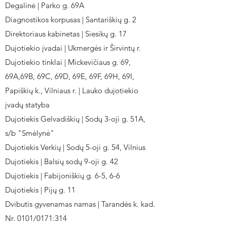
Degalinė | Parko g. 69A
Diagnostikos korpusas | Santariškių g. 2
Direktoriaus kabinetas | Siesikų g. 17
Dujotiekio įvadai | Ukmergės ir Širvintų r.
Dujotiekio tinklai | Mickevičiaus g. 69,
69A,69B, 69C, 69D, 69E, 69F, 69H, 69I,
Papiškių k., Vilniaus r. | Lauko dujotiekio
įvadų statyba
Dujotiekis Gelvadiškių | Sodų 3-oji g. 51A,
s/b "Smėlynė"
Dujotiekis Verkių | Sodų 5-oji g. 54, Vilnius
Dujotiekis | Balsių sodų 9-oji g. 42
Dujotiekis | Fabijoniškių g. 6-5, 6-6
Dujotiekis | Pijų g. 11
Dvibutis gyvenamas namas | Tarandės k. kad.
Nr. 0101/0171:314