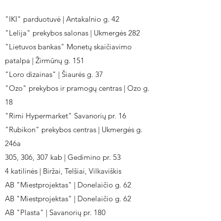
"IKI" parduotuvė | Antakalnio g. 42
"Lelija" prekybos salonas | Ukmergės 282
"Lietuvos bankas" Monetų skaičiavimo
patalpa | Žirmūnų g. 151
"Loro dizainas" | Šiaurės g. 37
"Ozo" prekybos ir pramogų centras | Ozo g.
18
"Rimi Hypermarket" Savanorių pr. 16
"Rubikon" prekybos centras | Ukmergės g.
246a
305, 306, 307 kab | Gedimino pr. 53
4 katilinės | Biržai, Telšiai, Vilkaviškis
AB "Miestprojektas" | Donelaičio g. 62
AB "Miestprojektas" | Donelaičio g. 62
AB "Plasta" | Savanorių pr. 180