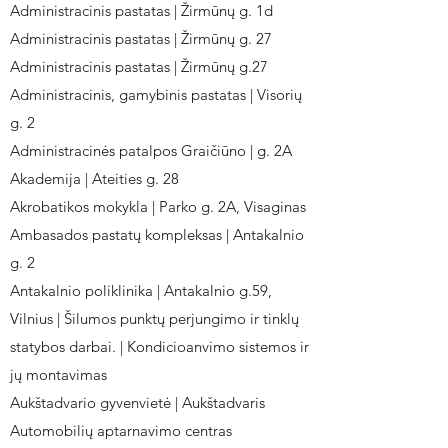
Administracinis pastatas | Žirmūnų g. 1d
Administracinis pastatas | Žirmūnų g. 27
Administracinis pastatas | Žirmūnų g.27
Administracinis, gamybinis pastatas | Visorių
g. 2
Administracinės patalpos Graičiūno | g. 2A
Akademija | Ateities g. 28
Akrobatikos mokykla | Parko g. 2A, Visaginas
Ambasados pastatų kompleksas | Antakalnio
g. 2
Antakalnio poliklinika | Antakalnio g.59,
Vilnius | Šilumos punktų perjungimo ir tinklų
statybos darbai. | Kondicioanvimo sistemos ir
jų montavimas
Aukštadvario gyvenvietė | Aukštadvaris
Automobilių aptarnavimo centras