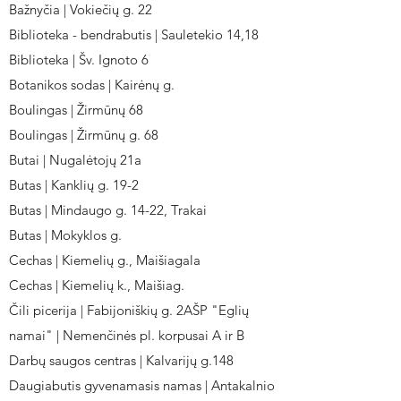
Bažnyčia | Vokiečių g. 22
Biblioteka - bendrabutis | Sauletekio 14,18
Biblioteka | Šv. Ignoto 6
Botanikos sodas | Kairėnų g.
Boulingas | Žirmūnų 68
Boulingas | Žirmūnų g. 68
Butai | Nugalėtojų 21a
Butas | Kanklių g. 19-2
Butas | Mindaugo g. 14-22, Trakai
Butas | Mokyklos g.
Cechas | Kiemelių g., Maišiagala
Cechas | Kiemelių k., Maišiag.
Čili picerija | Fabijoniškių g. 2AŠP "Eglių
namai" | Nemenčinės pl. korpusai A ir B
Darbų saugos centras | Kalvarijų g.148
Daugiabutis gyvenamasis namas | Antakalnio