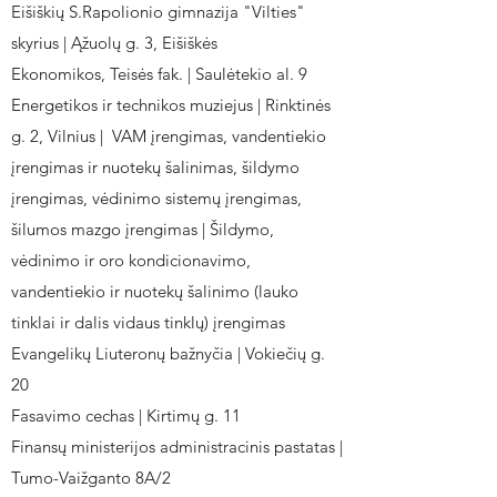
Eišiškių S.Rapolionio gimnazija "Vilties"
skyrius | Ąžuolų g. 3, Eišiškės
Ekonomikos, Teisės fak. | Saulėtekio al. 9
Energetikos ir technikos muziejus | Rinktinės
g. 2, Vilnius | VAM įrengimas, vandentiekio
įrengimas ir nuotekų šalinimas, šildymo
įrengimas, vėdinimo sistemų įrengimas,
šilumos mazgo įrengimas | Šildymo,
vėdinimo ir oro kondicionavimo,
vandentiekio ir nuotekų šalinimo (lauko
tinklai ir dalis vidaus tinklų) įrengimas
Evangelikų Liuteronų bažnyčia | Vokiečių g.
20
Fasavimo cechas | Kirtimų g. 11
Finansų ministerijos administracinis pastatas |
Tumo-Vaižganto 8A/2