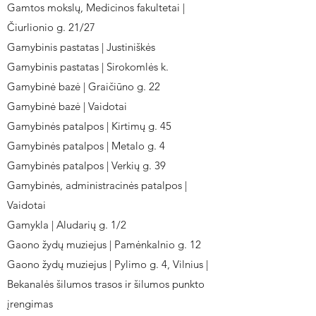
Gamtos mokslų, Medicinos fakultetai |
Čiurlionio g. 21/27
Gamybinis pastatas | Justiniškės
Gamybinis pastatas | Sirokomlės k.
Gamybinė bazė | Graičiūno g. 22
Gamybinė bazė | Vaidotai
Gamybinės patalpos | Kirtimų g. 45
Gamybinės patalpos | Metalo g. 4
Gamybinės patalpos | Verkių g. 39
Gamybinės, administracinės patalpos |
Vaidotai
Gamykla | Aludarių g. 1/2
Gaono žydų muziejus | Pamėnkalnio g. 12
Gaono žydų muziejus | Pylimo g. 4, Vilnius |
Bekanalės šilumos trasos ir šilumos punkto
įrengimas