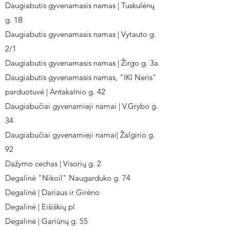
Daugiabutis gyvenamasis namas | Tuskulėnų
g. 1B
Daugiabutis gyvenamasis namas | Vytauto g.
2/1
Daugiabutis gyvenamasis namas | Žirgo g. 3a
Daugiabutis gyvenamasis namas, "IKI Neris"
parduotuvė | Antakalnio g. 42
Daugiabučiai gyvenamieji namai | V.Grybo g.
34
Daugiabučiai gyvenamieji namai| Žalgirio g.
92
Dažymo cechas | Visorių g. 2
Degalinė "Nikoil" Naugarduko g. 74
Degalinė | Dariaus ir Girėno
Degalinė | Eišiškių pl
Degalinė | Gariūnų g. 55