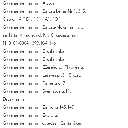
Gyvenamieji namai | Alytus
Gyvenamieji namai | Bajorų kelias Nr.1; 3; 5;
Ozo g. 14 ("B", "K", "A", "O")
Gyvenamieji namai | Bajorų-Mokslininkių g.
sankirta, Vilniuje, skl. Nr.10, kadastrinis
Nr.0101/0004:1399, K-4; K-6
Gyvenamieji namai | Druskininkai
Gyvenamieji namai | Druskininkai
Gyvenamieji namai | Ežerėlių g., Plytinės g.
Gyvenamieji namai | Laisvės pr.3 ir 5 korp
Gyvenamieji namai | Panerių g. 7
Gyvenamieji namai | Sveikatos g.11,
Druskininkai
Gyvenamieji namai | Žirmūnų 145,147
Gyvenamieji namai | Žygio g.
Gyvenamieji namai, kotedžai | Santariškės