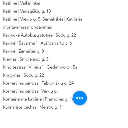
Katilinė | Valkininkai
Katilinė | Vanagiškių g. 13
Katilinė | Vievio g. 5, Semeliškės | Katilinės
montavimas ir pridavimas
Kavinukė Autobusų stotyje | Sodų g. 22
Kavinė "Šavarma" | Aušros vartų g. 6
Kavinė | Žemaitės g. 8
Kiemas | Smolensko g. 5
Kino teatras "Vilnius" | Gedimino pr. 5a
Knygynas | Sodų g. 22
Komercinis centras | Fabioniškių g. 2A
Komercinis centras | Verkių g.
Konteinerinė katilinė | Pramonės g. 141
Kulinarijos cechas | Meistrų g. 11
Kulinarinis cechas IKI-Fabij. | Fabijoniškių 2A.
Kuro aparatūros gamykla | Kalvarijų g. 143