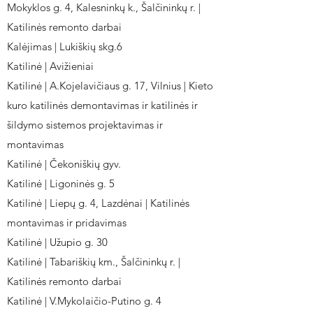
Mokyklos g. 4, Kalesninkų k., Šalčininkų r. |
Katilinės remonto darbai
Kalėjimas | Lukiškių skg.6
Katilinė | Avižieniai
Katilinė | A.Kojelavičiaus g. 17, Vilnius | Kieto
kuro katilinės demontavimas ir katilinės ir
šildymo sistemos projektavimas ir
montavimas
Katilinė | Čekoniškių gyv.
Katilinė | Ligoninės g. 5
Katilinė | Liepų g. 4, Lazdėnai | Katilinės
montavimas ir pridavimas
Katilinė | Užupio g. 30
Katilinė | Tabariškių km., Šalčininkų r. |
Katilinės remonto darbai
Katilinė | V.Mykolaičio-Putino g. 4