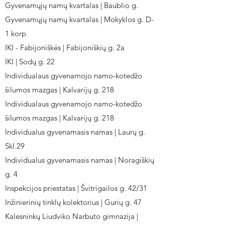
Gyvenamųjų namų kvartalas | Baublio g.
Gyvenamųjų namų kvartalas | Mokyklos g. D-
1 korp
IKI - Fabijoniškės | Fabijoniškių g. 2a
IKI | Sodų g. 22
Individualaus gyvenamojo namo-kotedžo
šilumos mazgas | Kalvarijų g. 218
Individualaus gyvenamojo namo-kotedžo
šilumos mazgas | Kalvarijų g. 218
Individualus gyvenamasis namas | Laurų g.
Skl.29
Individualus gyvenamasis namas | Noragiškių
g. 4
Inspekcijos priestatas | Švitrigailos g. 42/31
Inžinierinių tinklų kolektorius | Gurių g. 47
Kalesninkų Liudviko Narbuto gimnazija |