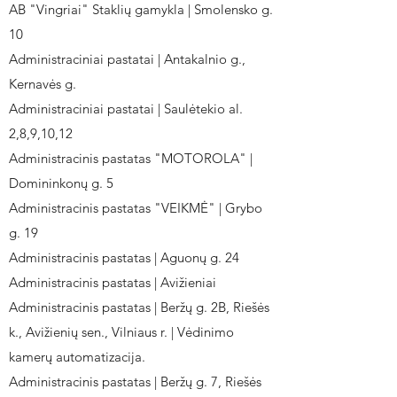
AB "Vingriai" Staklių gamykla | Smolensko g.
10
Administraciniai pastatai | Antakalnio g.,
Kernavės g.
Administraciniai pastatai | Saulėtekio al.
2,8,9,10,12
Administracinis pastatas "MOTOROLA" |
Domininkonų g. 5
Administracinis pastatas "VEIKMĖ" | Grybo
g. 19
Administracinis pastatas | Aguonų g. 24
Administracinis pastatas | Avižieniai
Administracinis pastatas | Beržų g. 2B, Riešės
k., Avižienių sen., Vilniaus r. | Vėdinimo
kamerų automatizacija.
Administracinis pastatas | Beržų g. 7, Riešės