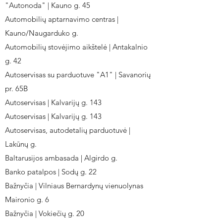
"Autonoda" | Kauno g. 45
Automobilių aptarnavimo centras |
Kauno/Naugarduko g.
Automobilių stovėjimo aikštelė | Antakalnio
g. 42
Autoservisas su parduotuve "A1" | Savanorių
pr. 65B
Autoservisas | Kalvarijų g. 143
Autoservisas | Kalvarijų g. 143
Autoservisas, autodetalių parduotuvė |
Lakūnų g.
Baltarusijos ambasada | Algirdo g.
Banko patalpos | Sodų g. 22
Bažnyčia | Vilniaus Bernardynų vienuolynas
Maironio g. 6
Bažnyčia | Vokiečių g. 20