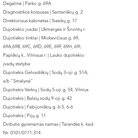
Degalinė | Parko g. 69A
Diagnostikos korpusas | Santariškių g. 2
Direktoriaus kabinetas | Siesikų g. 17
Dujotiekio įvadai | Ukmergės ir Širvintų r.
Dujotiekio tinklai | Mickevičiaus g. 69,
69A,69B, 69C, 69D, 69E, 69F, 69H, 69I,
Papiškių k., Vilniaus r. | Lauko dujotiekio
įvadų statyba
Dujotiekis Gelvadiškių | Sodų 3-oji g. 51A,
s/b "Smėlynė"
Dujotiekis Verkių | Sodų 5-oji g. 54, Vilnius
Dujotiekis | Balsių sodų 9-oji g. 42
Dujotiekis | Fabijoniškių g. 6-5, 6-6
Dujotiekis | Pijų g. 11
Dvibutis gyvenamas namas | Tarandės k. kad.
Nr. 0101/0171:314