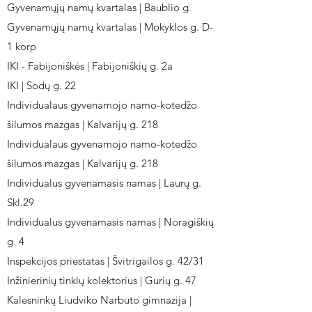
Gyvenamųjų namų kvartalas | Baublio g.
Gyvenamųjų namų kvartalas | Mokyklos g. D-
1 korp
IKI - Fabijoniškės | Fabijoniškių g. 2a
IKI | Sodų g. 22
Individualaus gyvenamojo namo-kotedžo
šilumos mazgas | Kalvarijų g. 218
Individualaus gyvenamojo namo-kotedžo
šilumos mazgas | Kalvarijų g. 218
Individualus gyvenamasis namas | Laurų g.
Skl.29
Individualus gyvenamasis namas | Noragiškių
g. 4
Inspekcijos priestatas | Švitrigailos g. 42/31
Inžinierinių tinklų kolektorius | Gurių g. 47
Kalesninkų Liudviko Narbuto gimnazija |