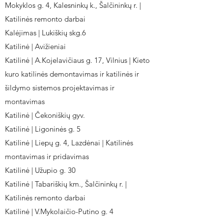
Mokyklos g. 4, Kalesninkų k., Šalčininkų r. |
Katilinės remonto darbai
Kalėjimas | Lukiškių skg.6
Katilinė | Avižieniai
Katilinė | A.Kojelavičiaus g. 17, Vilnius | Kieto
kuro katilinės demontavimas ir katilinės ir
šildymo sistemos projektavimas ir
montavimas
Katilinė | Čekoniškių gyv.
Katilinė | Ligoninės g. 5
Katilinė | Liepų g. 4, Lazdėnai | Katilinės
montavimas ir pridavimas
Katilinė | Užupio g. 30
Katilinė | Tabariškių km., Šalčininkų r. |
Katilinės remonto darbai
Katilinė | V.Mykolaičio-Putino g. 4