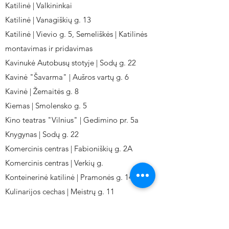
Katilinė | Valkininkai
Katilinė | Vanagiškių g. 13
Katilinė | Vievio g. 5, Semeliškės | Katilinės
montavimas ir pridavimas
Kavinukė Autobusų stotyje | Sodų g. 22
Kavinė "Šavarma" | Aušros vartų g. 6
Kavinė | Žemaitės g. 8
Kiemas | Smolensko g. 5
Kino teatras "Vilnius" | Gedimino pr. 5a
Knygynas | Sodų g. 22
Komercinis centras | Fabioniškių g. 2A
Komercinis centras | Verkių g.
Konteinerinė katilinė | Pramonės g. 141
Kulinarijos cechas | Meistrų g. 11
Kulinarinis cechas IKI-Fabij. | Fabijoniškių 2A.
Kuro aparatūros gamykla | Kalvarijų g. 143