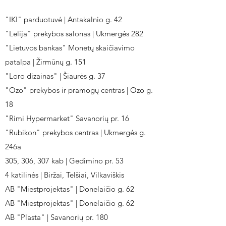
"IKI" parduotuvė | Antakalnio g. 42
"Lelija" prekybos salonas | Ukmergės 282
"Lietuvos bankas" Monetų skaičiavimo
patalpa | Žirmūnų g. 151
"Loro dizainas" | Šiaurės g. 37
"Ozo" prekybos ir pramogų centras | Ozo g.
18
"Rimi Hypermarket" Savanorių pr. 16
"Rubikon" prekybos centras | Ukmergės g.
246a
305, 306, 307 kab | Gedimino pr. 53
4 katilinės | Biržai, Telšiai, Vilkaviškis
AB "Miestprojektas" | Donelaičio g. 62
AB "Miestprojektas" | Donelaičio g. 62
AB "Plasta" | Savanorių pr. 180