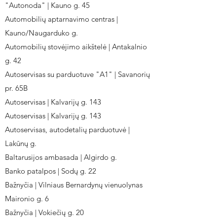
"Autonoda" | Kauno g. 45
Automobilių aptarnavimo centras |
Kauno/Naugarduko g.
Automobilių stovėjimo aikštelė | Antakalnio
g. 42
Autoservisas su parduotuve "A1" | Savanorių
pr. 65B
Autoservisas | Kalvarijų g. 143
Autoservisas | Kalvarijų g. 143
Autoservisas, autodetalių parduotuvė |
Lakūnų g.
Baltarusijos ambasada | Algirdo g.
Banko patalpos | Sodų g. 22
Bažnyčia | Vilniaus Bernardynų vienuolynas
Maironio g. 6
Bažnyčia | Vokiečių g. 20