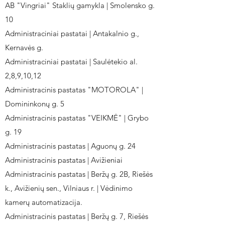
AB "Vingriai" Staklių gamykla | Smolensko g.
10
Administraciniai pastatai | Antakalnio g.,
Kernavės g.
Administraciniai pastatai | Saulėtekio al.
2,8,9,10,12
Administracinis pastatas "MOTOROLA" |
Domininkonų g. 5
Administracinis pastatas "VEIKMĖ" | Grybo
g. 19
Administracinis pastatas | Aguonų g. 24
Administracinis pastatas | Avižieniai
Administracinis pastatas | Beržų g. 2B, Riešės
k., Avižienių sen., Vilniaus r. | Vėdinimo
kamerų automatizacija.
Administracinis pastatas | Beržų g. 7, Riešės