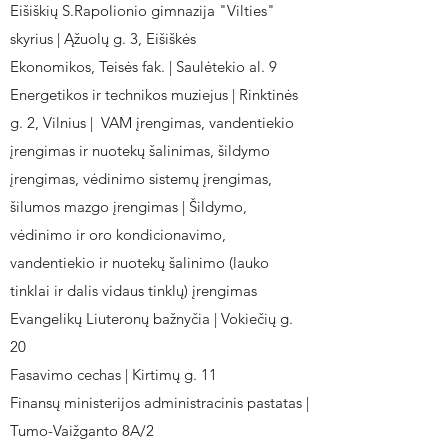
Eišiškių S.Rapolionio gimnazija "Vilties"
skyrius | Ąžuolų g. 3, Eišiškės
Ekonomikos, Teisės fak. | Saulėtekio al. 9
Energetikos ir technikos muziejus | Rinktinės
g. 2, Vilnius | VAM įrengimas, vandentiekio
įrengimas ir nuotekų šalinimas, šildymo
įrengimas, vėdinimo sistemų įrengimas,
šilumos mazgo įrengimas | Šildymo,
vėdinimo ir oro kondicionavimo,
vandentiekio ir nuotekų šalinimo (lauko
tinklai ir dalis vidaus tinklų) įrengimas
Evangelikų Liuteronų bažnyčia | Vokiečių g.
20
Fasavimo cechas | Kirtimų g. 11
Finansų ministerijos administracinis pastatas |
Tumo-Vaižganto 8A/2