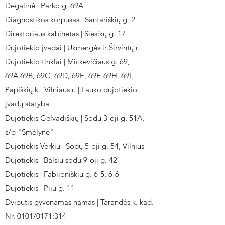
Degalinė | Parko g. 69A
Diagnostikos korpusas | Santariškių g. 2
Direktoriaus kabinetas | Siesikų g. 17
Dujotiekio įvadai | Ukmergės ir Širvintų r.
Dujotiekio tinklai | Mickevičiaus g. 69,
69A,69B, 69C, 69D, 69E, 69F, 69H, 69I,
Papiškių k., Vilniaus r. | Lauko dujotiekio
įvadų statyba
Dujotiekis Gelvadiškių | Sodų 3-oji g. 51A,
s/b "Smėlynė"
Dujotiekis Verkių | Sodų 5-oji g. 54, Vilnius
Dujotiekis | Balsių sodų 9-oji g. 42
Dujotiekis | Fabijoniškių g. 6-5, 6-6
Dujotiekis | Pijų g. 11
Dvibutis gyvenamas namas | Tarandės k. kad.
Nr. 0101/0171:314