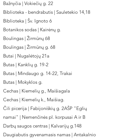
Bažnyčia | Vokiečių g. 22
Biblioteka - bendrabutis | Sauletekio 14,18
Biblioteka | Šv. Ignoto 6
Botanikos sodas | Kairėnų g.
Boulingas | Žirmūnų 68
Boulingas | Žirmūnų g. 68
Butai | Nugalėtojų 21a
Butas | Kanklių g. 19-2
Butas | Mindaugo g. 14-22, Trakai
Butas | Mokyklos g.
Cechas | Kiemelių g., Maišiagala
Cechas | Kiemelių k., Maišiag.
Čili picerija | Fabijoniškių g. 2AŠP "Eglių
namai" | Nemenčinės pl. korpusai A ir B
Darbų saugos centras | Kalvarijų g.148
Daugiabutis gyvenamasis namas | Antakalnio