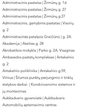
Administracinis pastatas | Žirmūnų g. 1d
Administracinis pastatas | Žirmūnų g. 27
Administracinis pastatas | Žirmūnų g.27
Administracinis, gamybinis pastatas | Visorių
g. 2
Administracinės patalpos Graičiūno | g. 2A
Akademija | Ateities g. 28
Akrobatikos mokykla | Parko g. 2A, Visaginas
Ambasados pastatų kompleksas | Antakalnio
g. 2
Antakalnio poliklinika | Antakalnio g.59,
Vilnius | Šilumos punktų perjungimo ir tinklų
statybos darbai. | Kondicioanvimo sistemos ir
jų montavimas
Aukštadvario gyvenvietė | Aukštadvaris
Automobilių aptarnavimo centras