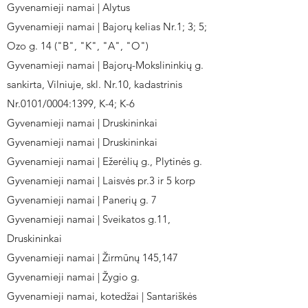
Gyvenamieji namai | Alytus
Gyvenamieji namai | Bajorų kelias Nr.1; 3; 5;
Ozo g. 14 ("B", "K", "A", "O")
Gyvenamieji namai | Bajorų-Mokslininkių g.
sankirta, Vilniuje, skl. Nr.10, kadastrinis
Nr.0101/0004:1399, K-4; K-6
Gyvenamieji namai | Druskininkai
Gyvenamieji namai | Druskininkai
Gyvenamieji namai | Ežerėlių g., Plytinės g.
Gyvenamieji namai | Laisvės pr.3 ir 5 korp
Gyvenamieji namai | Panerių g. 7
Gyvenamieji namai | Sveikatos g.11,
Druskininkai
Gyvenamieji namai | Žirmūnų 145,147
Gyvenamieji namai | Žygio g.
Gyvenamieji namai, kotedžai | Santariškės