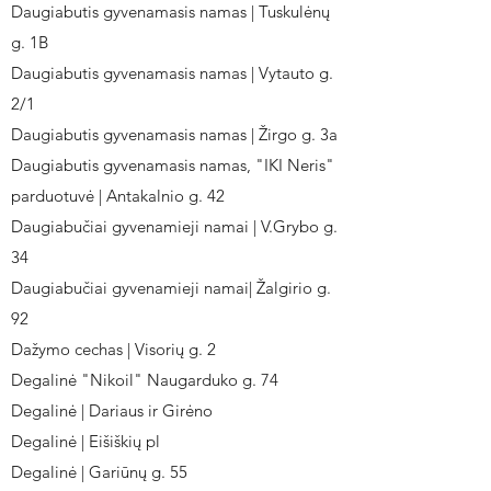
Daugiabutis gyvenamasis namas | Tuskulėnų
g. 1B
Daugiabutis gyvenamasis namas | Vytauto g.
2/1
Daugiabutis gyvenamasis namas | Žirgo g. 3a
Daugiabutis gyvenamasis namas, "IKI Neris"
parduotuvė | Antakalnio g. 42
Daugiabučiai gyvenamieji namai | V.Grybo g.
34
Daugiabučiai gyvenamieji namai| Žalgirio g.
92
Dažymo cechas | Visorių g. 2
Degalinė "Nikoil" Naugarduko g. 74
Degalinė | Dariaus ir Girėno
Degalinė | Eišiškių pl
Degalinė | Gariūnų g. 55