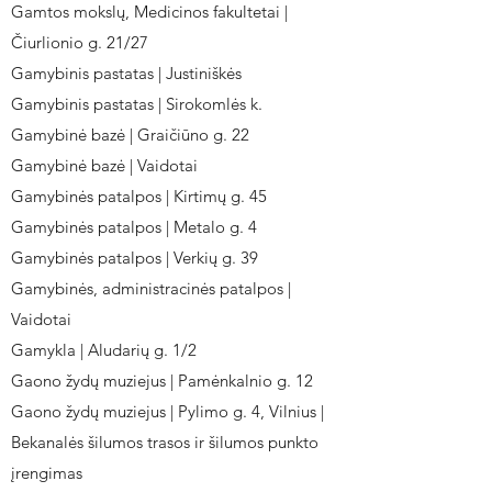
Gamtos mokslų, Medicinos fakultetai |
Čiurlionio g. 21/27
Gamybinis pastatas | Justiniškės
Gamybinis pastatas | Sirokomlės k.
Gamybinė bazė | Graičiūno g. 22
Gamybinė bazė | Vaidotai
Gamybinės patalpos | Kirtimų g. 45
Gamybinės patalpos | Metalo g. 4
Gamybinės patalpos | Verkių g. 39
Gamybinės, administracinės patalpos |
Vaidotai
Gamykla | Aludarių g. 1/2
Gaono žydų muziejus | Pamėnkalnio g. 12
Gaono žydų muziejus | Pylimo g. 4, Vilnius |
Bekanalės šilumos trasos ir šilumos punkto
įrengimas