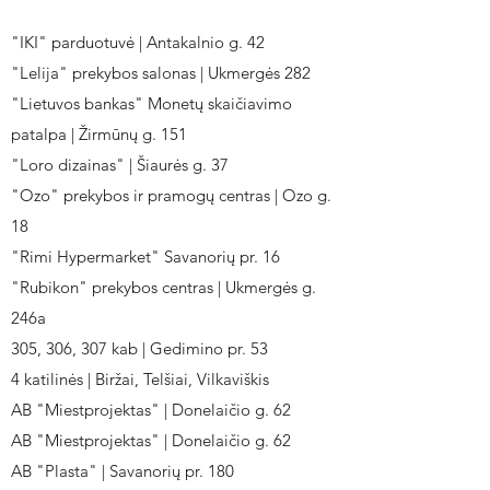
"IKI" parduotuvė | Antakalnio g. 42
"Lelija" prekybos salonas | Ukmergės 282
"Lietuvos bankas" Monetų skaičiavimo
patalpa | Žirmūnų g. 151
"Loro dizainas" | Šiaurės g. 37
"Ozo" prekybos ir pramogų centras | Ozo g.
18
"Rimi Hypermarket" Savanorių pr. 16
"Rubikon" prekybos centras | Ukmergės g.
246a
305, 306, 307 kab | Gedimino pr. 53
4 katilinės | Biržai, Telšiai, Vilkaviškis
AB "Miestprojektas" | Donelaičio g. 62
AB "Miestprojektas" | Donelaičio g. 62
AB "Plasta" | Savanorių pr. 180