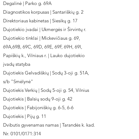
Degalinė | Parko g. 69A
Diagnostikos korpusas | Santariškių g. 2
Direktoriaus kabinetas | Siesikų g. 17
Dujotiekio įvadai | Ukmergės ir Širvintų r.
Dujotiekio tinklai | Mickevičiaus g. 69,
69A,69B, 69C, 69D, 69E, 69F, 69H, 69I,
Papiškių k., Vilniaus r. | Lauko dujotiekio
įvadų statyba
Dujotiekis Gelvadiškių | Sodų 3-oji g. 51A,
s/b "Smėlynė"
Dujotiekis Verkių | Sodų 5-oji g. 54, Vilnius
Dujotiekis | Balsių sodų 9-oji g. 42
Dujotiekis | Fabijoniškių g. 6-5, 6-6
Dujotiekis | Pijų g. 11
Dvibutis gyvenamas namas | Tarandės k. kad.
Nr. 0101/0171:314