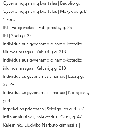
Gyvenamųjų namų kvartalas | Baublio g.
Gyvenamųjų namų kvartalas | Mokyklos g. D-
1 korp
IKI - Fabijoniškės | Fabijoniškių g. 2a
IKI | Sodų g. 22
Individualaus gyvenamojo namo-kotedžo
šilumos mazgas | Kalvarijų g. 218
Individualaus gyvenamojo namo-kotedžo
šilumos mazgas | Kalvarijų g. 218
Individualus gyvenamasis namas | Laurų g.
Skl.29
Individualus gyvenamasis namas | Noragiškių
g. 4
Inspekcijos priestatas | Švitrigailos g. 42/31
Inžinierinių tinklų kolektorius | Gurių g. 47
Kalesninkų Liudviko Narbuto gimnazija |