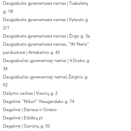
Daugiabutis gyvenamasis namas | Tuskulėnų
g. 1B
Daugiabutis gyvenamasis namas | Vytauto g.
2/1
Daugiabutis gyvenamasis namas | Žirgo g. 3a
Daugiabutis gyvenamasis namas, "IKI Neris"
parduotuvė | Antakalnio g. 42
Daugiabučiai gyvenamieji namai | V.Grybo g.
34
Daugiabučiai gyvenamieji namai| Žalgirio g.
92
Dažymo cechas | Visorių g. 2
Degalinė "Nikoil" Naugarduko g. 74
Degalinė | Dariaus ir Girėno
Degalinė | Eišiškių pl
Degalinė | Gariūnų g. 55