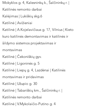
Mokyklos g. 4, Kalesninkų k., Šalčininkų r. |
Katilinės remonto darbai
Kalėjimas | Lukiškių skg.6
Katilinė | Avižieniai
Katilinė | A.Kojelavičiaus g. 17, Vilnius | Kieto
kuro katilinės demontavimas ir katilinės ir
šildymo sistemos projektavimas ir
montavimas
Katilinė | Čekoniškių gyv.
Katilinė | Ligoninės g. 5
Katilinė | Liepų g. 4, Lazdėnai | Katilinės
montavimas ir pridavimas
Katilinė | Užupio g. 30
Katilinė | Tabariškių km., Šalčininkų r. |
Katilinės remonto darbai
Katilinė | V.Mykolaičio-Putino g. 4