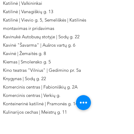
Katilinė | Valkininkai
Katilinė | Vanagiškių g. 13
Katilinė | Vievio g. 5, Semeliškės | Katilinės
montavimas ir pridavimas
Kavinukė Autobusų stotyje | Sodų g. 22
Kavinė "Šavarma" | Aušros vartų g. 6
Kavinė | Žemaitės g. 8
Kiemas | Smolensko g. 5
Kino teatras "Vilnius" | Gedimino pr. 5a
Knygynas | Sodų g. 22
Komercinis centras | Fabioniškių g. 2A
Komercinis centras | Verkių g.
Konteinerinė katilinė | Pramonės g. 141
Kulinarijos cechas | Meistrų g. 11
Kulinarinis cechas IKI-Fabij. | Fabijoniškių 2A.
Kuro aparatūros gamykla | Kalvarijų g. 143