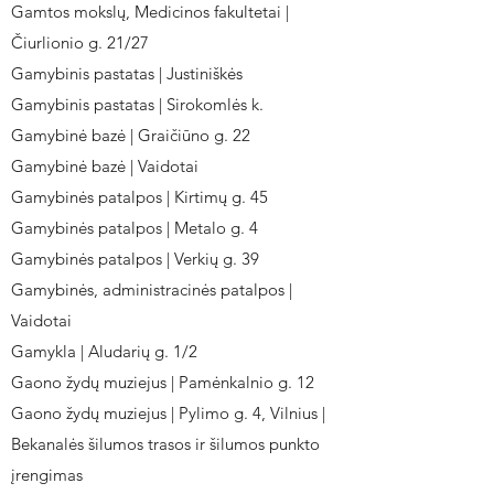
Gamtos mokslų, Medicinos fakultetai |
Čiurlionio g. 21/27
Gamybinis pastatas | Justiniškės
Gamybinis pastatas | Sirokomlės k.
Gamybinė bazė | Graičiūno g. 22
Gamybinė bazė | Vaidotai
Gamybinės patalpos | Kirtimų g. 45
Gamybinės patalpos | Metalo g. 4
Gamybinės patalpos | Verkių g. 39
Gamybinės, administracinės patalpos |
Vaidotai
Gamykla | Aludarių g. 1/2
Gaono žydų muziejus | Pamėnkalnio g. 12
Gaono žydų muziejus | Pylimo g. 4, Vilnius |
Bekanalės šilumos trasos ir šilumos punkto
įrengimas