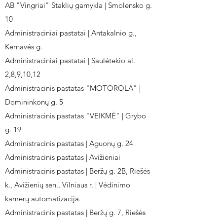
AB "Vingriai" Staklių gamykla | Smolensko g.
10
Administraciniai pastatai | Antakalnio g.,
Kernavės g.
Administraciniai pastatai | Saulėtekio al.
2,8,9,10,12
Administracinis pastatas "MOTOROLA" |
Domininkonų g. 5
Administracinis pastatas "VEIKMĖ" | Grybo
g. 19
Administracinis pastatas | Aguonų g. 24
Administracinis pastatas | Avižieniai
Administracinis pastatas | Beržų g. 2B, Riešės
k., Avižienių sen., Vilniaus r. | Vėdinimo
kamerų automatizacija.
Administracinis pastatas | Beržų g. 7, Riešės