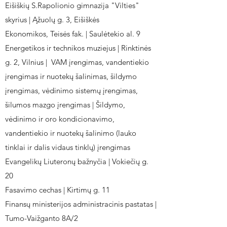
Eišiškių S.Rapolionio gimnazija "Vilties"
skyrius | Ąžuolų g. 3, Eišiškės
Ekonomikos, Teisės fak. | Saulėtekio al. 9
Energetikos ir technikos muziejus | Rinktinės
g. 2, Vilnius | VAM įrengimas, vandentiekio
įrengimas ir nuotekų šalinimas, šildymo
įrengimas, vėdinimo sistemų įrengimas,
šilumos mazgo įrengimas | Šildymo,
vėdinimo ir oro kondicionavimo,
vandentiekio ir nuotekų šalinimo (lauko
tinklai ir dalis vidaus tinklų) įrengimas
Evangelikų Liuteronų bažnyčia | Vokiečių g.
20
Fasavimo cechas | Kirtimų g. 11
Finansų ministerijos administracinis pastatas |
Tumo-Vaižganto 8A/2