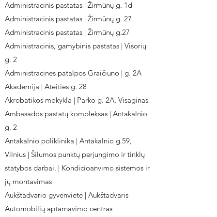
Administracinis pastatas | Žirmūnų g. 1d
Administracinis pastatas | Žirmūnų g. 27
Administracinis pastatas | Žirmūnų g.27
Administracinis, gamybinis pastatas | Visorių
g. 2
Administracinės patalpos Graičiūno | g. 2A
Akademija | Ateities g. 28
Akrobatikos mokykla | Parko g. 2A, Visaginas
Ambasados pastatų kompleksas | Antakalnio
g. 2
Antakalnio poliklinika | Antakalnio g.59,
Vilnius | Šilumos punktų perjungimo ir tinklų
statybos darbai. | Kondicioanvimo sistemos ir
jų montavimas
Aukštadvario gyvenvietė | Aukštadvaris
Automobilių aptarnavimo centras