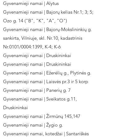
Gyvenamieji namai | Alytus
Gyvenamieji namai | Bajorų kelias Nr.1; 3; 5;
Ozo g. 14 ("B", "K", "A", "O")
Gyvenamieji namai | Bajorų-Mokslininkių g.
sankirta, Vilniuje, skl. Nr.10, kadastrinis
Nr.0101/0004:1399, K-4; K-6
Gyvenamieji namai | Druskininkai
Gyvenamieji namai | Druskininkai
Gyvenamieji namai | Ežerėlių g., Plytinės g.
Gyvenamieji namai | Laisvės pr.3 ir 5 korp
Gyvenamieji namai | Panerių g. 7
Gyvenamieji namai | Sveikatos g.11,
Druskininkai
Gyvenamieji namai | Žirmūnų 145,147
Gyvenamieji namai | Žygio g.
Gyvenamieji namai, kotedžai | Santariškės