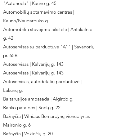
"Autonoda" | Kauno g. 45
Automobilių aptarnavimo centras |
Kauno/Naugarduko g.
Automobilių stovėjimo aikštelė | Antakalnio
g. 42
Autoservisas su parduotuve "A1" | Savanorių
pr. 65B
Autoservisas | Kalvarijų g. 143
Autoservisas | Kalvarijų g. 143
Autoservisas, autodetalių parduotuvė |
Lakūnų g.
Baltarusijos ambasada | Algirdo g.
Banko patalpos | Sodų g. 22
Bažnyčia | Vilniaus Bernardynų vienuolynas
Maironio g. 6
Bažnyčia | Vokiečių g. 20