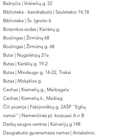
Bažnyčia | Vokiečių g. 22
Biblioteka - bendrabutis | Sauletekio 14,18
Biblioteka | Šv. Ignoto 6
Botanikos sodas | Kairėnų g.
Boulingas | Žirmūnų 68
Boulingas | Žirmūnų g. 68
Butai | Nugalėtojų 21a
Butas | Kanklių g. 19-2
Butas | Mindaugo g. 14-22, Trakai
Butas | Mokyklos g.
Cechas | Kiemelių g., Maišiagala
Cechas | Kiemelių k., Maišiag.
Čili picerija | Fabijoniškių g. 2AŠP "Eglių
namai" | Nemenčinės pl. korpusai A ir B
Darbų saugos centras | Kalvarijų g.148
Daugiabutis gyvenamasis namas | Antakalnio