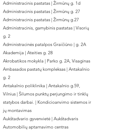
Administracinis pastatas | Žirmūnų g. 1d
Administracinis pastatas | Žirmūnų g. 27
Administracinis pastatas | Žirmūnų g.27
Administracinis, gamybinis pastatas | Visorių
g. 2
Administracinės patalpos Graičiūno | g. 2A
Akademija | Ateities g. 28
Akrobatikos mokykla | Parko g. 2A, Visaginas
Ambasados pastatų kompleksas | Antakalnio
g. 2
Antakalnio poliklinika | Antakalnio g.59,
Vilnius | Šilumos punktų perjungimo ir tinklų
statybos darbai. | Kondicioanvimo sistemos ir
jų montavimas
Aukštadvario gyvenvietė | Aukštadvaris
Automobilių aptarnavimo centras