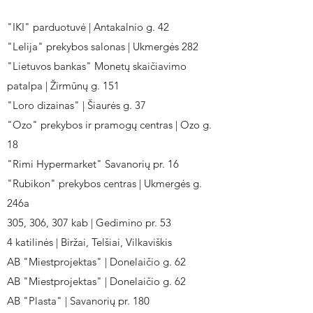
"IKI" parduotuvė | Antakalnio g. 42
"Lelija" prekybos salonas | Ukmergės 282
"Lietuvos bankas" Monetų skaičiavimo
patalpa | Žirmūnų g. 151
"Loro dizainas" | Šiaurės g. 37
"Ozo" prekybos ir pramogų centras | Ozo g.
18
"Rimi Hypermarket" Savanorių pr. 16
"Rubikon" prekybos centras | Ukmergės g.
246a
305, 306, 307 kab | Gedimino pr. 53
4 katilinės | Biržai, Telšiai, Vilkaviškis
AB "Miestprojektas" | Donelaičio g. 62
AB "Miestprojektas" | Donelaičio g. 62
AB "Plasta" | Savanorių pr. 180