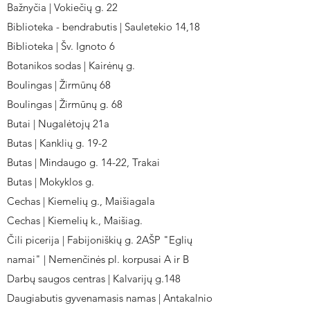
Bažnyčia | Vokiečių g. 22
Biblioteka - bendrabutis | Sauletekio 14,18
Biblioteka | Šv. Ignoto 6
Botanikos sodas | Kairėnų g.
Boulingas | Žirmūnų 68
Boulingas | Žirmūnų g. 68
Butai | Nugalėtojų 21a
Butas | Kanklių g. 19-2
Butas | Mindaugo g. 14-22, Trakai
Butas | Mokyklos g.
Cechas | Kiemelių g., Maišiagala
Cechas | Kiemelių k., Maišiag.
Čili picerija | Fabijoniškių g. 2AŠP "Eglių
namai" | Nemenčinės pl. korpusai A ir B
Darbų saugos centras | Kalvarijų g.148
Daugiabutis gyvenamasis namas | Antakalnio