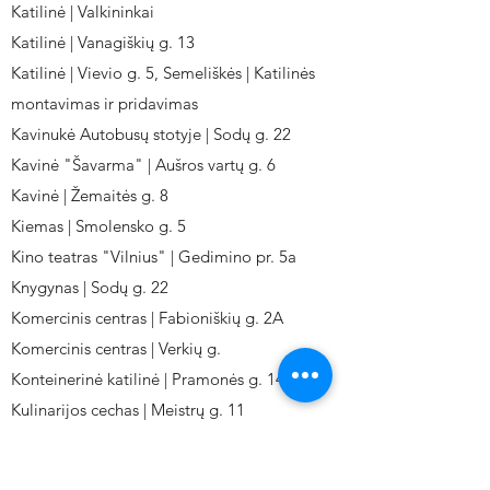
Katilinė | Valkininkai
Katilinė | Vanagiškių g. 13
Katilinė | Vievio g. 5, Semeliškės | Katilinės
montavimas ir pridavimas
Kavinukė Autobusų stotyje | Sodų g. 22
Kavinė "Šavarma" | Aušros vartų g. 6
Kavinė | Žemaitės g. 8
Kiemas | Smolensko g. 5
Kino teatras "Vilnius" | Gedimino pr. 5a
Knygynas | Sodų g. 22
Komercinis centras | Fabioniškių g. 2A
Komercinis centras | Verkių g.
Konteinerinė katilinė | Pramonės g. 141
Kulinarijos cechas | Meistrų g. 11
Kulinarinis cechas IKI-Fabij. | Fabijoniškių 2A.
Kuro aparatūros gamykla | Kalvarijų g. 143