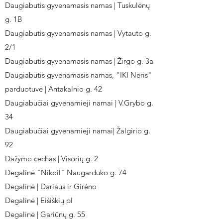
Daugiabutis gyvenamasis namas | Tuskulėnų
g. 1B
Daugiabutis gyvenamasis namas | Vytauto g.
2/1
Daugiabutis gyvenamasis namas | Žirgo g. 3a
Daugiabutis gyvenamasis namas, "IKI Neris"
parduotuvė | Antakalnio g. 42
Daugiabučiai gyvenamieji namai | V.Grybo g.
34
Daugiabučiai gyvenamieji namai| Žalgirio g.
92
Dažymo cechas | Visorių g. 2
Degalinė "Nikoil" Naugarduko g. 74
Degalinė | Dariaus ir Girėno
Degalinė | Eišiškių pl
Degalinė | Gariūnų g. 55