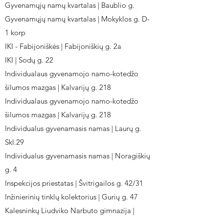
Gyvenamųjų namų kvartalas | Baublio g.
Gyvenamųjų namų kvartalas | Mokyklos g. D-
1 korp
IKI - Fabijoniškės | Fabijoniškių g. 2a
IKI | Sodų g. 22
Individualaus gyvenamojo namo-kotedžo
šilumos mazgas | Kalvarijų g. 218
Individualaus gyvenamojo namo-kotedžo
šilumos mazgas | Kalvarijų g. 218
Individualus gyvenamasis namas | Laurų g.
Skl.29
Individualus gyvenamasis namas | Noragiškių
g. 4
Inspekcijos priestatas | Švitrigailos g. 42/31
Inžinierinių tinklų kolektorius | Gurių g. 47
Kalesninkų Liudviko Narbuto gimnazija |