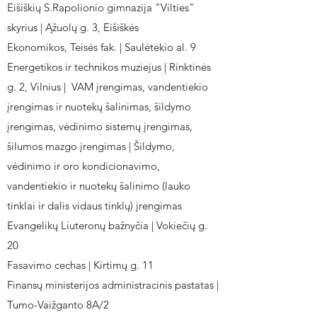
Eišiškių S.Rapolionio gimnazija "Vilties"
skyrius | Ąžuolų g. 3, Eišiškės
Ekonomikos, Teisės fak. | Saulėtekio al. 9
Energetikos ir technikos muziejus | Rinktinės
g. 2, Vilnius | VAM įrengimas, vandentiekio
įrengimas ir nuotekų šalinimas, šildymo
įrengimas, vėdinimo sistemų įrengimas,
šilumos mazgo įrengimas | Šildymo,
vėdinimo ir oro kondicionavimo,
vandentiekio ir nuotekų šalinimo (lauko
tinklai ir dalis vidaus tinklų) įrengimas
Evangelikų Liuteronų bažnyčia | Vokiečių g.
20
Fasavimo cechas | Kirtimų g. 11
Finansų ministerijos administracinis pastatas |
Tumo-Vaižganto 8A/2