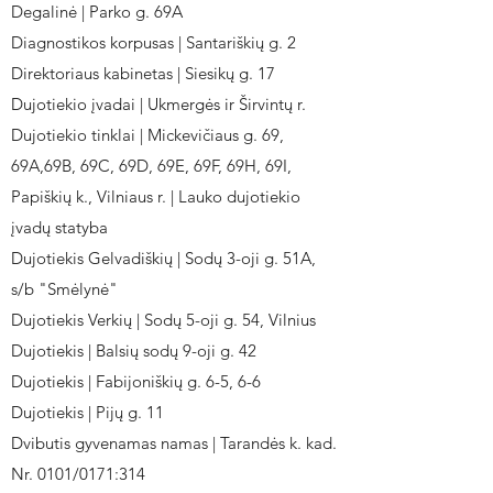
Degalinė | Parko g. 69A
Diagnostikos korpusas | Santariškių g. 2
Direktoriaus kabinetas | Siesikų g. 17
Dujotiekio įvadai | Ukmergės ir Širvintų r.
Dujotiekio tinklai | Mickevičiaus g. 69,
69A,69B, 69C, 69D, 69E, 69F, 69H, 69I,
Papiškių k., Vilniaus r. | Lauko dujotiekio
įvadų statyba
Dujotiekis Gelvadiškių | Sodų 3-oji g. 51A,
s/b "Smėlynė"
Dujotiekis Verkių | Sodų 5-oji g. 54, Vilnius
Dujotiekis | Balsių sodų 9-oji g. 42
Dujotiekis | Fabijoniškių g. 6-5, 6-6
Dujotiekis | Pijų g. 11
Dvibutis gyvenamas namas | Tarandės k. kad.
Nr. 0101/0171:314