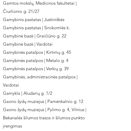
Gamtos mokslų, Medicinos fakultetai |
Čiurlionio g. 21/27
Gamybinis pastatas | Justiniškės
Gamybinis pastatas | Sirokomlės k.
Gamybinė bazė | Graičiūno g. 22
Gamybinė bazė | Vaidotai
Gamybinės patalpos | Kirtimų g. 45
Gamybinės patalpos | Metalo g. 4
Gamybinės patalpos | Verkių g. 39
Gamybinės, administracinės patalpos |
Vaidotai
Gamykla | Aludarių g. 1/2
Gaono žydų muziejus | Pamėnkalnio g. 12
Gaono žydų muziejus | Pylimo g. 4, Vilnius |
Bekanalės šilumos trasos ir šilumos punkto
įrengimas