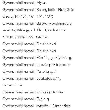
Gyvenamieji namai | Alytus
Gyvenamieji namai | Bajorų kelias Nr.1; 3; 5;
Ozo g. 14 ("B", "K", "A", "O")
Gyvenamieji namai | Bajorų-Mokslininkių g.
sankirta, Vilniuje, skl. Nr.10, kadastrinis
Nr.0101/0004:1399, K-4; K-6
Gyvenamieji namai | Druskininkai
Gyvenamieji namai | Druskininkai
Gyvenamieji namai | Ežerėlių g., Plytinės g.
Gyvenamieji namai | Laisvės pr.3 ir 5 korp
Gyvenamieji namai | Panerių g. 7
Gyvenamieji namai | Sveikatos g.11,
Druskininkai
Gyvenamieji namai | Žirmūnų 145,147
Gyvenamieji namai | Žygio g.
Gyvenamieji namai, kotedžai | Santariškės