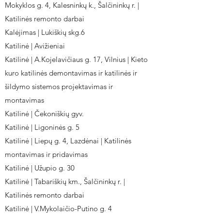
Mokyklos g. 4, Kalesninkų k., Šalčininkų r. |
Katilinės remonto darbai
Kalėjimas | Lukiškių skg.6
Katilinė | Avižieniai
Katilinė | A.Kojelavičiaus g. 17, Vilnius | Kieto
kuro katilinės demontavimas ir katilinės ir
šildymo sistemos projektavimas ir
montavimas
Katilinė | Čekoniškių gyv.
Katilinė | Ligoninės g. 5
Katilinė | Liepų g. 4, Lazdėnai | Katilinės
montavimas ir pridavimas
Katilinė | Užupio g. 30
Katilinė | Tabariškių km., Šalčininkų r. |
Katilinės remonto darbai
Katilinė | V.Mykolaičio-Putino g. 4