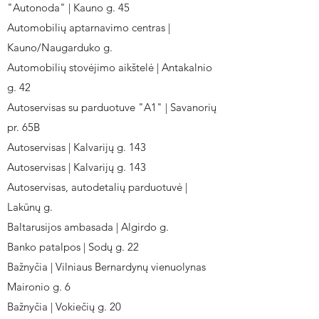
"Autonoda" | Kauno g. 45
Automobilių aptarnavimo centras |
Kauno/Naugarduko g.
Automobilių stovėjimo aikštelė | Antakalnio
g. 42
Autoservisas su parduotuve "A1" | Savanorių
pr. 65B
Autoservisas | Kalvarijų g. 143
Autoservisas | Kalvarijų g. 143
Autoservisas, autodetalių parduotuvė |
Lakūnų g.
Baltarusijos ambasada | Algirdo g.
Banko patalpos | Sodų g. 22
Bažnyčia | Vilniaus Bernardynų vienuolynas
Maironio g. 6
Bažnyčia | Vokiečių g. 20