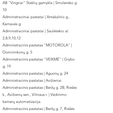
AB "Vingriai" Staklių gamykla | Smolensko g.
10
Administraciniai pastatai | Antakalnio g.,
Kernavės g.
Administraciniai pastatai | Saulėtekio al.
2,8,9,10,12
Administracinis pastatas "MOTOROLA" |
Domininkonų g. 5
Administracinis pastatas "VEIKMĖ" | Grybo
g. 19
Administracinis pastatas | Aguonų g. 24
Administracinis pastatas | Avižieniai
Administracinis pastatas | Beržų g. 2B, Riešės
k., Avižienių sen., Vilniaus r. | Vėdinimo
kamerų automatizacija.
Administracinis pastatas | Beržų g. 7, Riešės