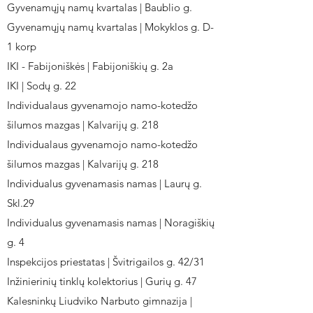
Gyvenamųjų namų kvartalas | Baublio g.
Gyvenamųjų namų kvartalas | Mokyklos g. D-
1 korp
IKI - Fabijoniškės | Fabijoniškių g. 2a
IKI | Sodų g. 22
Individualaus gyvenamojo namo-kotedžo
šilumos mazgas | Kalvarijų g. 218
Individualaus gyvenamojo namo-kotedžo
šilumos mazgas | Kalvarijų g. 218
Individualus gyvenamasis namas | Laurų g.
Skl.29
Individualus gyvenamasis namas | Noragiškių
g. 4
Inspekcijos priestatas | Švitrigailos g. 42/31
Inžinierinių tinklų kolektorius | Gurių g. 47
Kalesninkų Liudviko Narbuto gimnazija |