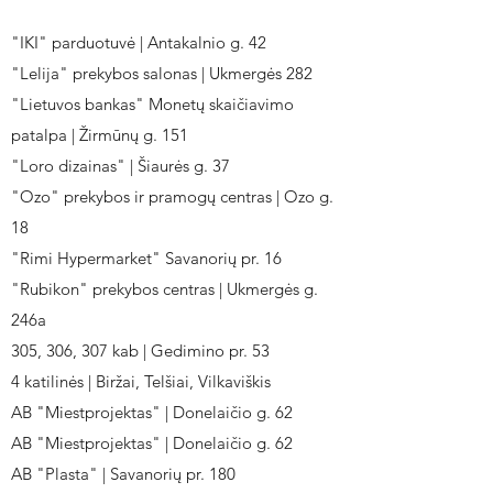
"IKI" parduotuvė | Antakalnio g. 42
"Lelija" prekybos salonas | Ukmergės 282
"Lietuvos bankas" Monetų skaičiavimo
patalpa | Žirmūnų g. 151
"Loro dizainas" | Šiaurės g. 37
"Ozo" prekybos ir pramogų centras | Ozo g.
18
"Rimi Hypermarket" Savanorių pr. 16
"Rubikon" prekybos centras | Ukmergės g.
246a
305, 306, 307 kab | Gedimino pr. 53
4 katilinės | Biržai, Telšiai, Vilkaviškis
AB "Miestprojektas" | Donelaičio g. 62
AB "Miestprojektas" | Donelaičio g. 62
AB "Plasta" | Savanorių pr. 180