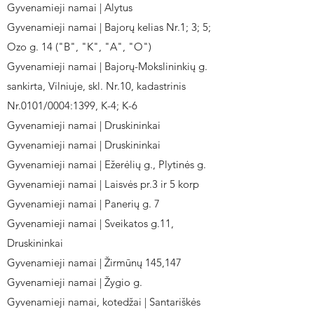
Gyvenamieji namai | Alytus
Gyvenamieji namai | Bajorų kelias Nr.1; 3; 5;
Ozo g. 14 ("B", "K", "A", "O")
Gyvenamieji namai | Bajorų-Mokslininkių g.
sankirta, Vilniuje, skl. Nr.10, kadastrinis
Nr.0101/0004:1399, K-4; K-6
Gyvenamieji namai | Druskininkai
Gyvenamieji namai | Druskininkai
Gyvenamieji namai | Ežerėlių g., Plytinės g.
Gyvenamieji namai | Laisvės pr.3 ir 5 korp
Gyvenamieji namai | Panerių g. 7
Gyvenamieji namai | Sveikatos g.11,
Druskininkai
Gyvenamieji namai | Žirmūnų 145,147
Gyvenamieji namai | Žygio g.
Gyvenamieji namai, kotedžai | Santariškės