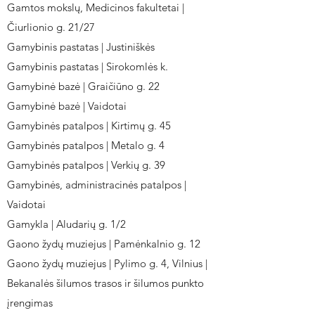
Gamtos mokslų, Medicinos fakultetai |
Čiurlionio g. 21/27
Gamybinis pastatas | Justiniškės
Gamybinis pastatas | Sirokomlės k.
Gamybinė bazė | Graičiūno g. 22
Gamybinė bazė | Vaidotai
Gamybinės patalpos | Kirtimų g. 45
Gamybinės patalpos | Metalo g. 4
Gamybinės patalpos | Verkių g. 39
Gamybinės, administracinės patalpos |
Vaidotai
Gamykla | Aludarių g. 1/2
Gaono žydų muziejus | Pamėnkalnio g. 12
Gaono žydų muziejus | Pylimo g. 4, Vilnius |
Bekanalės šilumos trasos ir šilumos punkto
įrengimas