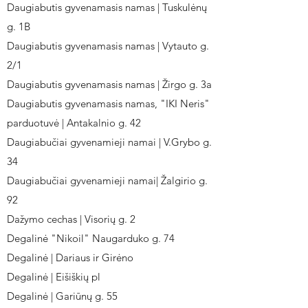
Daugiabutis gyvenamasis namas | Tuskulėnų
g. 1B
Daugiabutis gyvenamasis namas | Vytauto g.
2/1
Daugiabutis gyvenamasis namas | Žirgo g. 3a
Daugiabutis gyvenamasis namas, "IKI Neris"
parduotuvė | Antakalnio g. 42
Daugiabučiai gyvenamieji namai | V.Grybo g.
34
Daugiabučiai gyvenamieji namai| Žalgirio g.
92
Dažymo cechas | Visorių g. 2
Degalinė "Nikoil" Naugarduko g. 74
Degalinė | Dariaus ir Girėno
Degalinė | Eišiškių pl
Degalinė | Gariūnų g. 55