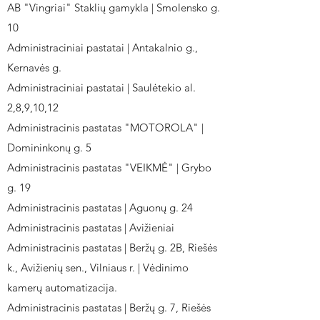
AB "Vingriai" Staklių gamykla | Smolensko g.
10
Administraciniai pastatai | Antakalnio g.,
Kernavės g.
Administraciniai pastatai | Saulėtekio al.
2,8,9,10,12
Administracinis pastatas "MOTOROLA" |
Domininkonų g. 5
Administracinis pastatas "VEIKMĖ" | Grybo
g. 19
Administracinis pastatas | Aguonų g. 24
Administracinis pastatas | Avižieniai
Administracinis pastatas | Beržų g. 2B, Riešės
k., Avižienių sen., Vilniaus r. | Vėdinimo
kamerų automatizacija.
Administracinis pastatas | Beržų g. 7, Riešės