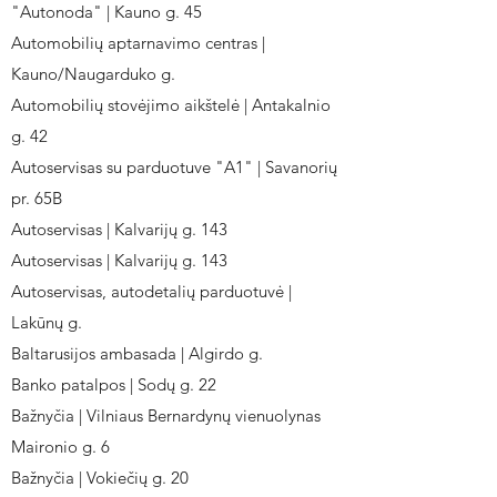
"Autonoda" | Kauno g. 45
Automobilių aptarnavimo centras |
Kauno/Naugarduko g.
Automobilių stovėjimo aikštelė | Antakalnio
g. 42
Autoservisas su parduotuve "A1" | Savanorių
pr. 65B
Autoservisas | Kalvarijų g. 143
Autoservisas | Kalvarijų g. 143
Autoservisas, autodetalių parduotuvė |
Lakūnų g.
Baltarusijos ambasada | Algirdo g.
Banko patalpos | Sodų g. 22
Bažnyčia | Vilniaus Bernardynų vienuolynas
Maironio g. 6
Bažnyčia | Vokiečių g. 20