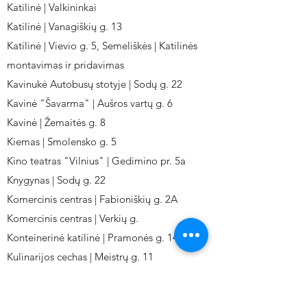
Katilinė | Valkininkai
Katilinė | Vanagiškių g. 13
Katilinė | Vievio g. 5, Semeliškės | Katilinės
montavimas ir pridavimas
Kavinukė Autobusų stotyje | Sodų g. 22
Kavinė "Šavarma" | Aušros vartų g. 6
Kavinė | Žemaitės g. 8
Kiemas | Smolensko g. 5
Kino teatras "Vilnius" | Gedimino pr. 5a
Knygynas | Sodų g. 22
Komercinis centras | Fabioniškių g. 2A
Komercinis centras | Verkių g.
Konteinerinė katilinė | Pramonės g. 141
Kulinarijos cechas | Meistrų g. 11
Kulinarinis cechas IKI-Fabij. | Fabijoniškių 2A.
Kuro aparatūros gamykla | Kalvarijų g. 143