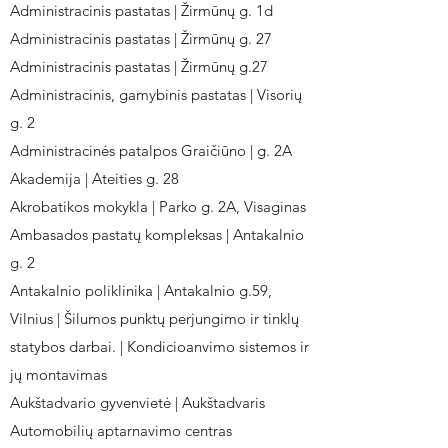
Administracinis pastatas | Žirmūnų g. 1d
Administracinis pastatas | Žirmūnų g. 27
Administracinis pastatas | Žirmūnų g.27
Administracinis, gamybinis pastatas | Visorių
g. 2
Administracinės patalpos Graičiūno | g. 2A
Akademija | Ateities g. 28
Akrobatikos mokykla | Parko g. 2A, Visaginas
Ambasados pastatų kompleksas | Antakalnio
g. 2
Antakalnio poliklinika | Antakalnio g.59,
Vilnius | Šilumos punktų perjungimo ir tinklų
statybos darbai. | Kondicioanvimo sistemos ir
jų montavimas
Aukštadvario gyvenvietė | Aukštadvaris
Automobilių aptarnavimo centras