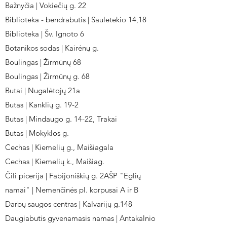
Bažnyčia | Vokiečių g. 22
Biblioteka - bendrabutis | Sauletekio 14,18
Biblioteka | Šv. Ignoto 6
Botanikos sodas | Kairėnų g.
Boulingas | Žirmūnų 68
Boulingas | Žirmūnų g. 68
Butai | Nugalėtojų 21a
Butas | Kanklių g. 19-2
Butas | Mindaugo g. 14-22, Trakai
Butas | Mokyklos g.
Cechas | Kiemelių g., Maišiagala
Cechas | Kiemelių k., Maišiag.
Čili picerija | Fabijoniškių g. 2AŠP "Eglių
namai" | Nemenčinės pl. korpusai A ir B
Darbų saugos centras | Kalvarijų g.148
Daugiabutis gyvenamasis namas | Antakalnio