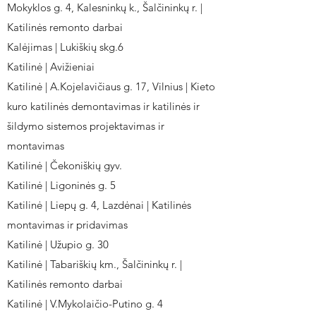
Mokyklos g. 4, Kalesninkų k., Šalčininkų r. |
Katilinės remonto darbai
Kalėjimas | Lukiškių skg.6
Katilinė | Avižieniai
Katilinė | A.Kojelavičiaus g. 17, Vilnius | Kieto
kuro katilinės demontavimas ir katilinės ir
šildymo sistemos projektavimas ir
montavimas
Katilinė | Čekoniškių gyv.
Katilinė | Ligoninės g. 5
Katilinė | Liepų g. 4, Lazdėnai | Katilinės
montavimas ir pridavimas
Katilinė | Užupio g. 30
Katilinė | Tabariškių km., Šalčininkų r. |
Katilinės remonto darbai
Katilinė | V.Mykolaičio-Putino g. 4