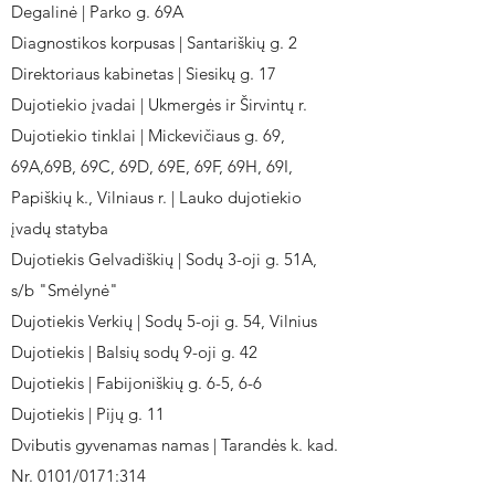
Degalinė | Parko g. 69A
Diagnostikos korpusas | Santariškių g. 2
Direktoriaus kabinetas | Siesikų g. 17
Dujotiekio įvadai | Ukmergės ir Širvintų r.
Dujotiekio tinklai | Mickevičiaus g. 69,
69A,69B, 69C, 69D, 69E, 69F, 69H, 69I,
Papiškių k., Vilniaus r. | Lauko dujotiekio
įvadų statyba
Dujotiekis Gelvadiškių | Sodų 3-oji g. 51A,
s/b "Smėlynė"
Dujotiekis Verkių | Sodų 5-oji g. 54, Vilnius
Dujotiekis | Balsių sodų 9-oji g. 42
Dujotiekis | Fabijoniškių g. 6-5, 6-6
Dujotiekis | Pijų g. 11
Dvibutis gyvenamas namas | Tarandės k. kad.
Nr. 0101/0171:314