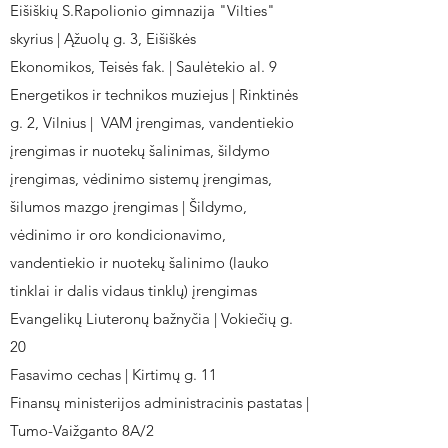
Eišiškių S.Rapolionio gimnazija "Vilties"
skyrius | Ąžuolų g. 3, Eišiškės
Ekonomikos, Teisės fak. | Saulėtekio al. 9
Energetikos ir technikos muziejus | Rinktinės
g. 2, Vilnius | VAM įrengimas, vandentiekio
įrengimas ir nuotekų šalinimas, šildymo
įrengimas, vėdinimo sistemų įrengimas,
šilumos mazgo įrengimas | Šildymo,
vėdinimo ir oro kondicionavimo,
vandentiekio ir nuotekų šalinimo (lauko
tinklai ir dalis vidaus tinklų) įrengimas
Evangelikų Liuteronų bažnyčia | Vokiečių g.
20
Fasavimo cechas | Kirtimų g. 11
Finansų ministerijos administracinis pastatas |
Tumo-Vaižganto 8A/2