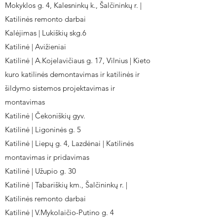
Mokyklos g. 4, Kalesninkų k., Šalčininkų r. |
Katilinės remonto darbai
Kalėjimas | Lukiškių skg.6
Katilinė | Avižieniai
Katilinė | A.Kojelavičiaus g. 17, Vilnius | Kieto
kuro katilinės demontavimas ir katilinės ir
šildymo sistemos projektavimas ir
montavimas
Katilinė | Čekoniškių gyv.
Katilinė | Ligoninės g. 5
Katilinė | Liepų g. 4, Lazdėnai | Katilinės
montavimas ir pridavimas
Katilinė | Užupio g. 30
Katilinė | Tabariškių km., Šalčininkų r. |
Katilinės remonto darbai
Katilinė | V.Mykolaičio-Putino g. 4