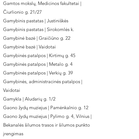
Gamtos mokslų, Medicinos fakultetai |
Čiurlionio g. 21/27
Gamybinis pastatas | Justiniškės
Gamybinis pastatas | Sirokomlės k.
Gamybinė bazė | Graičiūno g. 22
Gamybinė bazė | Vaidotai
Gamybinės patalpos | Kirtimų g. 45
Gamybinės patalpos | Metalo g. 4
Gamybinės patalpos | Verkių g. 39
Gamybinės, administracinės patalpos |
Vaidotai
Gamykla | Aludarių g. 1/2
Gaono žydų muziejus | Pamėnkalnio g. 12
Gaono žydų muziejus | Pylimo g. 4, Vilnius |
Bekanalės šilumos trasos ir šilumos punkto
įrengimas