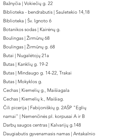
Bažnyčia | Vokiečių g. 22
Biblioteka - bendrabutis | Sauletekio 14,18
Biblioteka | Šv. Ignoto 6
Botanikos sodas | Kairėnų g.
Boulingas | Žirmūnų 68
Boulingas | Žirmūnų g. 68
Butai | Nugalėtojų 21a
Butas | Kanklių g. 19-2
Butas | Mindaugo g. 14-22, Trakai
Butas | Mokyklos g.
Cechas | Kiemelių g., Maišiagala
Cechas | Kiemelių k., Maišiag.
Čili picerija | Fabijoniškių g. 2AŠP "Eglių
namai" | Nemenčinės pl. korpusai A ir B
Darbų saugos centras | Kalvarijų g.148
Daugiabutis gyvenamasis namas | Antakalnio