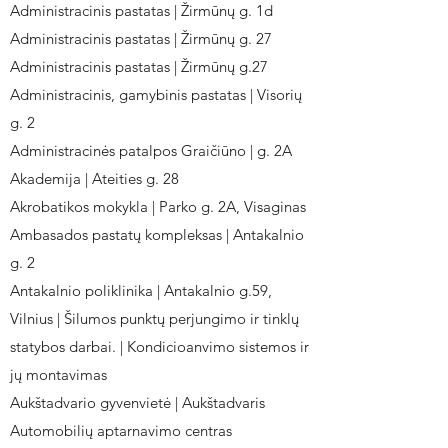
Administracinis pastatas | Žirmūnų g. 1d
Administracinis pastatas | Žirmūnų g. 27
Administracinis pastatas | Žirmūnų g.27
Administracinis, gamybinis pastatas | Visorių
g. 2
Administracinės patalpos Graičiūno | g. 2A
Akademija | Ateities g. 28
Akrobatikos mokykla | Parko g. 2A, Visaginas
Ambasados pastatų kompleksas | Antakalnio
g. 2
Antakalnio poliklinika | Antakalnio g.59,
Vilnius | Šilumos punktų perjungimo ir tinklų
statybos darbai. | Kondicioanvimo sistemos ir
jų montavimas
Aukštadvario gyvenvietė | Aukštadvaris
Automobilių aptarnavimo centras