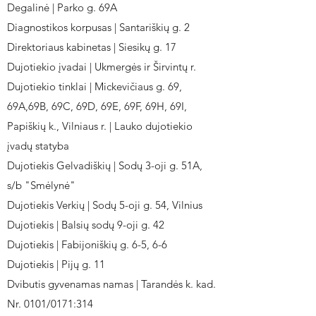
Degalinė | Parko g. 69A
Diagnostikos korpusas | Santariškių g. 2
Direktoriaus kabinetas | Siesikų g. 17
Dujotiekio įvadai | Ukmergės ir Širvintų r.
Dujotiekio tinklai | Mickevičiaus g. 69,
69A,69B, 69C, 69D, 69E, 69F, 69H, 69I,
Papiškių k., Vilniaus r. | Lauko dujotiekio
įvadų statyba
Dujotiekis Gelvadiškių | Sodų 3-oji g. 51A,
s/b "Smėlynė"
Dujotiekis Verkių | Sodų 5-oji g. 54, Vilnius
Dujotiekis | Balsių sodų 9-oji g. 42
Dujotiekis | Fabijoniškių g. 6-5, 6-6
Dujotiekis | Pijų g. 11
Dvibutis gyvenamas namas | Tarandės k. kad.
Nr. 0101/0171:314