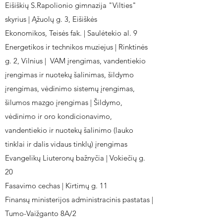
Eišiškių S.Rapolionio gimnazija "Vilties"
skyrius | Ąžuolų g. 3, Eišiškės
Ekonomikos, Teisės fak. | Saulėtekio al. 9
Energetikos ir technikos muziejus | Rinktinės
g. 2, Vilnius | VAM įrengimas, vandentiekio
įrengimas ir nuotekų šalinimas, šildymo
įrengimas, vėdinimo sistemų įrengimas,
šilumos mazgo įrengimas | Šildymo,
vėdinimo ir oro kondicionavimo,
vandentiekio ir nuotekų šalinimo (lauko
tinklai ir dalis vidaus tinklų) įrengimas
Evangelikų Liuteronų bažnyčia | Vokiečių g.
20
Fasavimo cechas | Kirtimų g. 11
Finansų ministerijos administracinis pastatas |
Tumo-Vaižganto 8A/2