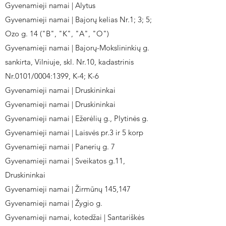
Gyvenamieji namai | Alytus
Gyvenamieji namai | Bajorų kelias Nr.1; 3; 5;
Ozo g. 14 ("B", "K", "A", "O")
Gyvenamieji namai | Bajorų-Mokslininkių g.
sankirta, Vilniuje, skl. Nr.10, kadastrinis
Nr.0101/0004:1399, K-4; K-6
Gyvenamieji namai | Druskininkai
Gyvenamieji namai | Druskininkai
Gyvenamieji namai | Ežerėlių g., Plytinės g.
Gyvenamieji namai | Laisvės pr.3 ir 5 korp
Gyvenamieji namai | Panerių g. 7
Gyvenamieji namai | Sveikatos g.11,
Druskininkai
Gyvenamieji namai | Žirmūnų 145,147
Gyvenamieji namai | Žygio g.
Gyvenamieji namai, kotedžai | Santariškės