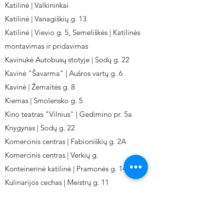
Katilinė | Valkininkai
Katilinė | Vanagiškių g. 13
Katilinė | Vievio g. 5, Semeliškės | Katilinės
montavimas ir pridavimas
Kavinukė Autobusų stotyje | Sodų g. 22
Kavinė "Šavarma" | Aušros vartų g. 6
Kavinė | Žemaitės g. 8
Kiemas | Smolensko g. 5
Kino teatras "Vilnius" | Gedimino pr. 5a
Knygynas | Sodų g. 22
Komercinis centras | Fabioniškių g. 2A
Komercinis centras | Verkių g.
Konteinerinė katilinė | Pramonės g. 141
Kulinarijos cechas | Meistrų g. 11
Kulinarinis cechas IKI-Fabij. | Fabijoniškių 2A.
Kuro aparatūros gamykla | Kalvarijų g. 143