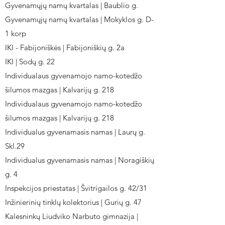
Gyvenamųjų namų kvartalas | Baublio g.
Gyvenamųjų namų kvartalas | Mokyklos g. D-
1 korp
IKI - Fabijoniškės | Fabijoniškių g. 2a
IKI | Sodų g. 22
Individualaus gyvenamojo namo-kotedžo
šilumos mazgas | Kalvarijų g. 218
Individualaus gyvenamojo namo-kotedžo
šilumos mazgas | Kalvarijų g. 218
Individualus gyvenamasis namas | Laurų g.
Skl.29
Individualus gyvenamasis namas | Noragiškių
g. 4
Inspekcijos priestatas | Švitrigailos g. 42/31
Inžinierinių tinklų kolektorius | Gurių g. 47
Kalesninkų Liudviko Narbuto gimnazija |