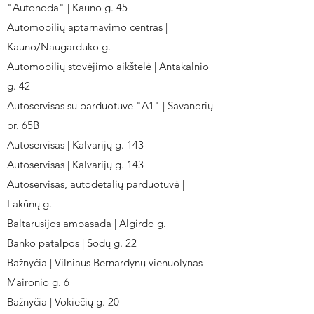
"Autonoda" | Kauno g. 45
Automobilių aptarnavimo centras |
Kauno/Naugarduko g.
Automobilių stovėjimo aikštelė | Antakalnio
g. 42
Autoservisas su parduotuve "A1" | Savanorių
pr. 65B
Autoservisas | Kalvarijų g. 143
Autoservisas | Kalvarijų g. 143
Autoservisas, autodetalių parduotuvė |
Lakūnų g.
Baltarusijos ambasada | Algirdo g.
Banko patalpos | Sodų g. 22
Bažnyčia | Vilniaus Bernardynų vienuolynas
Maironio g. 6
Bažnyčia | Vokiečių g. 20