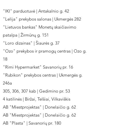
"IKI" parduotuvė | Antakalnio g. 42
"Lelija" prekybos salonas | Ukmergės 282
"Lietuvos bankas" Monetų skaičiavimo
patalpa | Žirmūnų g. 151
"Loro dizainas" | Šiaurės g. 37
"Ozo" prekybos ir pramogų centras | Ozo g.
18
"Rimi Hypermarket" Savanorių pr. 16
"Rubikon" prekybos centras | Ukmergės g.
246a
305, 306, 307 kab | Gedimino pr. 53
4 katilinės | Biržai, Telšiai, Vilkaviškis
AB "Miestprojektas" | Donelaičio g. 62
AB "Miestprojektas" | Donelaičio g. 62
AB "Plasta" | Savanorių pr. 180