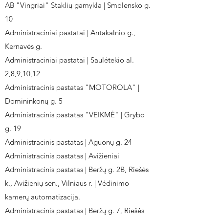
AB "Vingriai" Staklių gamykla | Smolensko g.
10
Administraciniai pastatai | Antakalnio g.,
Kernavės g.
Administraciniai pastatai | Saulėtekio al.
2,8,9,10,12
Administracinis pastatas "MOTOROLA" |
Domininkonų g. 5
Administracinis pastatas "VEIKMĖ" | Grybo
g. 19
Administracinis pastatas | Aguonų g. 24
Administracinis pastatas | Avižieniai
Administracinis pastatas | Beržų g. 2B, Riešės
k., Avižienių sen., Vilniaus r. | Vėdinimo
kamerų automatizacija.
Administracinis pastatas | Beržų g. 7, Riešės