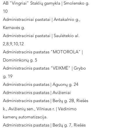
AB "Vingriai" Staklių gamykla | Smolensko g.
10
Administraciniai pastatai | Antakalnio g.,
Kernavės g.
Administraciniai pastatai | Saulėtekio al.
2,8,9,10,12
Administracinis pastatas "MOTOROLA" |
Domininkonų g. 5
Administracinis pastatas "VEIKMĖ" | Grybo
g. 19
Administracinis pastatas | Aguonų g. 24
Administracinis pastatas | Avižieniai
Administracinis pastatas | Beržų g. 2B, Riešės
k., Avižienių sen., Vilniaus r. | Vėdinimo
kamerų automatizacija.
Administracinis pastatas | Beržų g. 7, Riešės