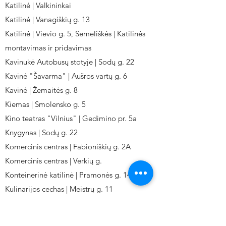
Katilinė | Valkininkai
Katilinė | Vanagiškių g. 13
Katilinė | Vievio g. 5, Semeliškės | Katilinės
montavimas ir pridavimas
Kavinukė Autobusų stotyje | Sodų g. 22
Kavinė "Šavarma" | Aušros vartų g. 6
Kavinė | Žemaitės g. 8
Kiemas | Smolensko g. 5
Kino teatras "Vilnius" | Gedimino pr. 5a
Knygynas | Sodų g. 22
Komercinis centras | Fabioniškių g. 2A
Komercinis centras | Verkių g.
Konteinerinė katilinė | Pramonės g. 141
Kulinarijos cechas | Meistrų g. 11
Kulinarinis cechas IKI-Fabij. | Fabijoniškių 2A.
Kuro aparatūros gamykla | Kalvarijų g. 143