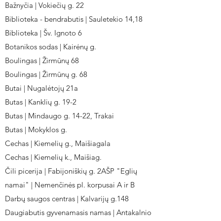
Bažnyčia | Vokiečių g. 22
Biblioteka - bendrabutis | Sauletekio 14,18
Biblioteka | Šv. Ignoto 6
Botanikos sodas | Kairėnų g.
Boulingas | Žirmūnų 68
Boulingas | Žirmūnų g. 68
Butai | Nugalėtojų 21a
Butas | Kanklių g. 19-2
Butas | Mindaugo g. 14-22, Trakai
Butas | Mokyklos g.
Cechas | Kiemelių g., Maišiagala
Cechas | Kiemelių k., Maišiag.
Čili picerija | Fabijoniškių g. 2AŠP "Eglių
namai" | Nemenčinės pl. korpusai A ir B
Darbų saugos centras | Kalvarijų g.148
Daugiabutis gyvenamasis namas | Antakalnio