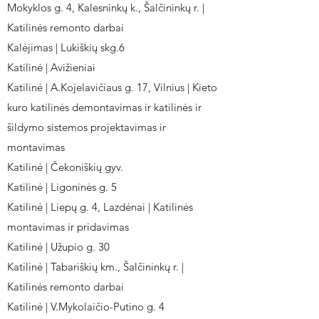
Mokyklos g. 4, Kalesninkų k., Šalčininkų r. |
Katilinės remonto darbai
Kalėjimas | Lukiškių skg.6
Katilinė | Avižieniai
Katilinė | A.Kojelavičiaus g. 17, Vilnius | Kieto
kuro katilinės demontavimas ir katilinės ir
šildymo sistemos projektavimas ir
montavimas
Katilinė | Čekoniškių gyv.
Katilinė | Ligoninės g. 5
Katilinė | Liepų g. 4, Lazdėnai | Katilinės
montavimas ir pridavimas
Katilinė | Užupio g. 30
Katilinė | Tabariškių km., Šalčininkų r. |
Katilinės remonto darbai
Katilinė | V.Mykolaičio-Putino g. 4