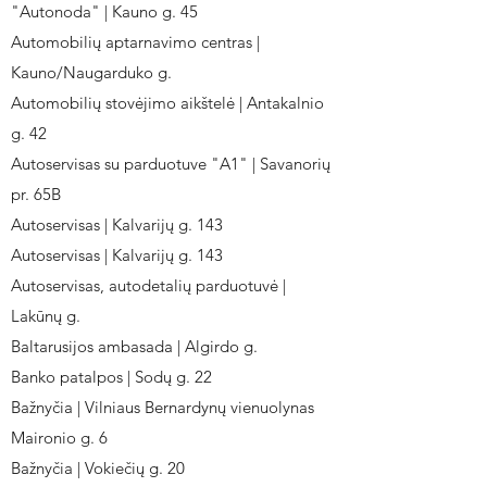
"Autonoda" | Kauno g. 45
Automobilių aptarnavimo centras |
Kauno/Naugarduko g.
Automobilių stovėjimo aikštelė | Antakalnio
g. 42
Autoservisas su parduotuve "A1" | Savanorių
pr. 65B
Autoservisas | Kalvarijų g. 143
Autoservisas | Kalvarijų g. 143
Autoservisas, autodetalių parduotuvė |
Lakūnų g.
Baltarusijos ambasada | Algirdo g.
Banko patalpos | Sodų g. 22
Bažnyčia | Vilniaus Bernardynų vienuolynas
Maironio g. 6
Bažnyčia | Vokiečių g. 20