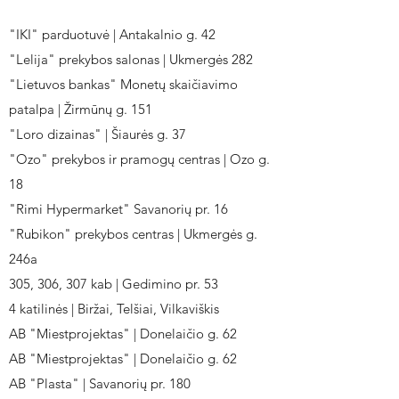
"IKI" parduotuvė | Antakalnio g. 42
"Lelija" prekybos salonas | Ukmergės 282
"Lietuvos bankas" Monetų skaičiavimo
patalpa | Žirmūnų g. 151
"Loro dizainas" | Šiaurės g. 37
"Ozo" prekybos ir pramogų centras | Ozo g.
18
"Rimi Hypermarket" Savanorių pr. 16
"Rubikon" prekybos centras | Ukmergės g.
246a
305, 306, 307 kab | Gedimino pr. 53
4 katilinės | Biržai, Telšiai, Vilkaviškis
AB "Miestprojektas" | Donelaičio g. 62
AB "Miestprojektas" | Donelaičio g. 62
AB "Plasta" | Savanorių pr. 180