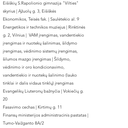
Eišiškių S.Rapolionio gimnazija "Vilties"
skyrius | Ąžuolų g. 3, Eišiškės
Ekonomikos, Teisės fak. | Saulėtekio al. 9
Energetikos ir technikos muziejus | Rinktinės
g. 2, Vilnius | VAM įrengimas, vandentiekio
įrengimas ir nuotekų šalinimas, šildymo
įrengimas, vėdinimo sistemų įrengimas,
šilumos mazgo įrengimas | Šildymo,
vėdinimo ir oro kondicionavimo,
vandentiekio ir nuotekų šalinimo (lauko
tinklai ir dalis vidaus tinklų) įrengimas
Evangelikų Liuteronų bažnyčia | Vokiečių g.
20
Fasavimo cechas | Kirtimų g. 11
Finansų ministerijos administracinis pastatas |
Tumo-Vaižganto 8A/2