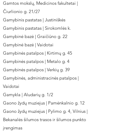
Gamtos mokslų, Medicinos fakultetai |
Čiurlionio g. 21/27
Gamybinis pastatas | Justiniškės
Gamybinis pastatas | Sirokomlės k.
Gamybinė bazė | Graičiūno g. 22
Gamybinė bazė | Vaidotai
Gamybinės patalpos | Kirtimų g. 45
Gamybinės patalpos | Metalo g. 4
Gamybinės patalpos | Verkių g. 39
Gamybinės, administracinės patalpos |
Vaidotai
Gamykla | Aludarių g. 1/2
Gaono žydų muziejus | Pamėnkalnio g. 12
Gaono žydų muziejus | Pylimo g. 4, Vilnius |
Bekanalės šilumos trasos ir šilumos punkto
įrengimas