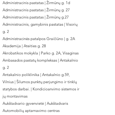
Administracinis pastatas | Žirmūnų g. 1d
Administracinis pastatas | Žirmūnų g. 27
Administracinis pastatas | Žirmūnų g.27
Administracinis, gamybinis pastatas | Visorių
g. 2
Administracinės patalpos Graičiūno | g. 2A
Akademija | Ateities g. 28
Akrobatikos mokykla | Parko g. 2A, Visaginas
Ambasados pastatų kompleksas | Antakalnio
g. 2
Antakalnio poliklinika | Antakalnio g.59,
Vilnius | Šilumos punktų perjungimo ir tinklų
statybos darbai. | Kondicioanvimo sistemos ir
jų montavimas
Aukštadvario gyvenvietė | Aukštadvaris
Automobilių aptarnavimo centras