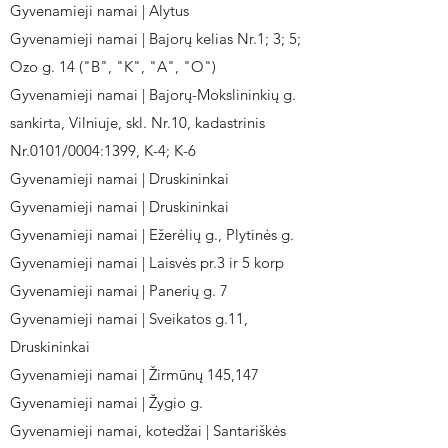
Gyvenamieji namai | Alytus
Gyvenamieji namai | Bajorų kelias Nr.1; 3; 5;
Ozo g. 14 ("B", "K", "A", "O")
Gyvenamieji namai | Bajorų-Mokslininkių g.
sankirta, Vilniuje, skl. Nr.10, kadastrinis
Nr.0101/0004:1399, K-4; K-6
Gyvenamieji namai | Druskininkai
Gyvenamieji namai | Druskininkai
Gyvenamieji namai | Ežerėlių g., Plytinės g.
Gyvenamieji namai | Laisvės pr.3 ir 5 korp
Gyvenamieji namai | Panerių g. 7
Gyvenamieji namai | Sveikatos g.11,
Druskininkai
Gyvenamieji namai | Žirmūnų 145,147
Gyvenamieji namai | Žygio g.
Gyvenamieji namai, kotedžai | Santariškės