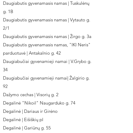
Daugiabutis gyvenamasis namas | Tuskulėnų
g. 1B
Daugiabutis gyvenamasis namas | Vytauto g.
2/1
Daugiabutis gyvenamasis namas | Žirgo g. 3a
Daugiabutis gyvenamasis namas, "IKI Neris"
parduotuvė | Antakalnio g. 42
Daugiabučiai gyvenamieji namai | V.Grybo g.
34
Daugiabučiai gyvenamieji namai| Žalgirio g.
92
Dažymo cechas | Visorių g. 2
Degalinė "Nikoil" Naugarduko g. 74
Degalinė | Dariaus ir Girėno
Degalinė | Eišiškių pl
Degalinė | Gariūnų g. 55