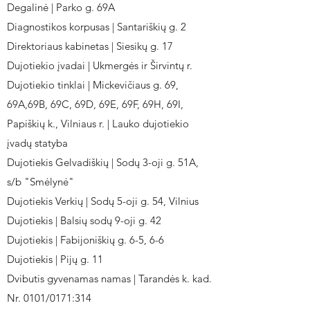
Degalinė | Parko g. 69A
Diagnostikos korpusas | Santariškių g. 2
Direktoriaus kabinetas | Siesikų g. 17
Dujotiekio įvadai | Ukmergės ir Širvintų r.
Dujotiekio tinklai | Mickevičiaus g. 69,
69A,69B, 69C, 69D, 69E, 69F, 69H, 69I,
Papiškių k., Vilniaus r. | Lauko dujotiekio
įvadų statyba
Dujotiekis Gelvadiškių | Sodų 3-oji g. 51A,
s/b "Smėlynė"
Dujotiekis Verkių | Sodų 5-oji g. 54, Vilnius
Dujotiekis | Balsių sodų 9-oji g. 42
Dujotiekis | Fabijoniškių g. 6-5, 6-6
Dujotiekis | Pijų g. 11
Dvibutis gyvenamas namas | Tarandės k. kad.
Nr. 0101/0171:314