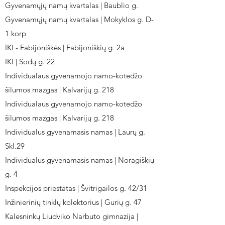
Gyvenamųjų namų kvartalas | Baublio g.
Gyvenamųjų namų kvartalas | Mokyklos g. D-
1 korp
IKI - Fabijoniškės | Fabijoniškių g. 2a
IKI | Sodų g. 22
Individualaus gyvenamojo namo-kotedžo
šilumos mazgas | Kalvarijų g. 218
Individualaus gyvenamojo namo-kotedžo
šilumos mazgas | Kalvarijų g. 218
Individualus gyvenamasis namas | Laurų g.
Skl.29
Individualus gyvenamasis namas | Noragiškių
g. 4
Inspekcijos priestatas | Švitrigailos g. 42/31
Inžinierinių tinklų kolektorius | Gurių g. 47
Kalesninkų Liudviko Narbuto gimnazija |