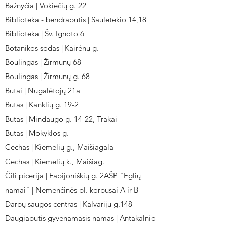
Bažnyčia | Vokiečių g. 22
Biblioteka - bendrabutis | Sauletekio 14,18
Biblioteka | Šv. Ignoto 6
Botanikos sodas | Kairėnų g.
Boulingas | Žirmūnų 68
Boulingas | Žirmūnų g. 68
Butai | Nugalėtojų 21a
Butas | Kanklių g. 19-2
Butas | Mindaugo g. 14-22, Trakai
Butas | Mokyklos g.
Cechas | Kiemelių g., Maišiagala
Cechas | Kiemelių k., Maišiag.
Čili picerija | Fabijoniškių g. 2AŠP "Eglių
namai" | Nemenčinės pl. korpusai A ir B
Darbų saugos centras | Kalvarijų g.148
Daugiabutis gyvenamasis namas | Antakalnio