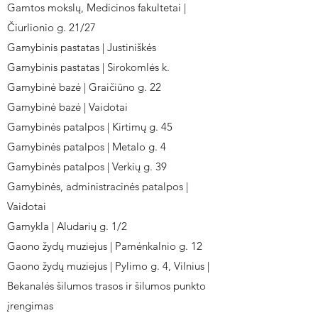
Gamtos mokslų, Medicinos fakultetai |
Čiurlionio g. 21/27
Gamybinis pastatas | Justiniškės
Gamybinis pastatas | Sirokomlės k.
Gamybinė bazė | Graičiūno g. 22
Gamybinė bazė | Vaidotai
Gamybinės patalpos | Kirtimų g. 45
Gamybinės patalpos | Metalo g. 4
Gamybinės patalpos | Verkių g. 39
Gamybinės, administracinės patalpos |
Vaidotai
Gamykla | Aludarių g. 1/2
Gaono žydų muziejus | Pamėnkalnio g. 12
Gaono žydų muziejus | Pylimo g. 4, Vilnius |
Bekanalės šilumos trasos ir šilumos punkto
įrengimas