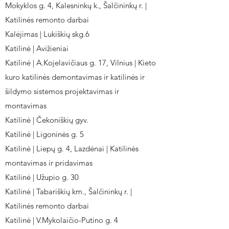
Mokyklos g. 4, Kalesninkų k., Šalčininkų r. |
Katilinės remonto darbai
Kalėjimas | Lukiškių skg.6
Katilinė | Avižieniai
Katilinė | A.Kojelavičiaus g. 17, Vilnius | Kieto
kuro katilinės demontavimas ir katilinės ir
šildymo sistemos projektavimas ir
montavimas
Katilinė | Čekoniškių gyv.
Katilinė | Ligoninės g. 5
Katilinė | Liepų g. 4, Lazdėnai | Katilinės
montavimas ir pridavimas
Katilinė | Užupio g. 30
Katilinė | Tabariškių km., Šalčininkų r. |
Katilinės remonto darbai
Katilinė | V.Mykolaičio-Putino g. 4