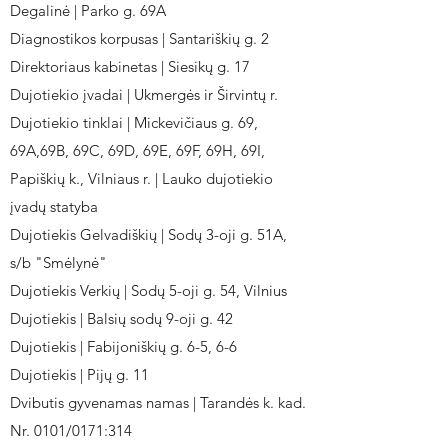
Degalinė | Parko g. 69A
Diagnostikos korpusas | Santariškių g. 2
Direktoriaus kabinetas | Siesikų g. 17
Dujotiekio įvadai | Ukmergės ir Širvintų r.
Dujotiekio tinklai | Mickevičiaus g. 69,
69A,69B, 69C, 69D, 69E, 69F, 69H, 69I,
Papiškių k., Vilniaus r. | Lauko dujotiekio
įvadų statyba
Dujotiekis Gelvadiškių | Sodų 3-oji g. 51A,
s/b "Smėlynė"
Dujotiekis Verkių | Sodų 5-oji g. 54, Vilnius
Dujotiekis | Balsių sodų 9-oji g. 42
Dujotiekis | Fabijoniškių g. 6-5, 6-6
Dujotiekis | Pijų g. 11
Dvibutis gyvenamas namas | Tarandės k. kad.
Nr. 0101/0171:314