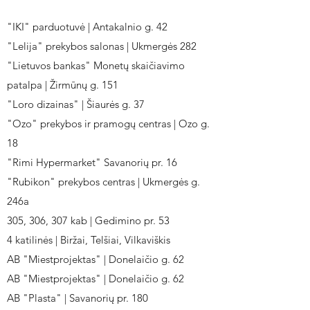
"IKI" parduotuvė | Antakalnio g. 42
"Lelija" prekybos salonas | Ukmergės 282
"Lietuvos bankas" Monetų skaičiavimo
patalpa | Žirmūnų g. 151
"Loro dizainas" | Šiaurės g. 37
"Ozo" prekybos ir pramogų centras | Ozo g.
18
"Rimi Hypermarket" Savanorių pr. 16
"Rubikon" prekybos centras | Ukmergės g.
246a
305, 306, 307 kab | Gedimino pr. 53
4 katilinės | Biržai, Telšiai, Vilkaviškis
AB "Miestprojektas" | Donelaičio g. 62
AB "Miestprojektas" | Donelaičio g. 62
AB "Plasta" | Savanorių pr. 180