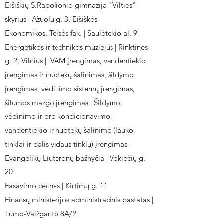
Eišiškių S.Rapolionio gimnazija "Vilties"
skyrius | Ąžuolų g. 3, Eišiškės
Ekonomikos, Teisės fak. | Saulėtekio al. 9
Energetikos ir technikos muziejus | Rinktinės
g. 2, Vilnius | VAM įrengimas, vandentiekio
įrengimas ir nuotekų šalinimas, šildymo
įrengimas, vėdinimo sistemų įrengimas,
šilumos mazgo įrengimas | Šildymo,
vėdinimo ir oro kondicionavimo,
vandentiekio ir nuotekų šalinimo (lauko
tinklai ir dalis vidaus tinklų) įrengimas
Evangelikų Liuteronų bažnyčia | Vokiečių g.
20
Fasavimo cechas | Kirtimų g. 11
Finansų ministerijos administracinis pastatas |
Tumo-Vaižganto 8A/2