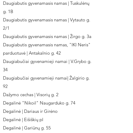
Daugiabutis gyvenamasis namas | Tuskulėnų
g. 1B
Daugiabutis gyvenamasis namas | Vytauto g.
2/1
Daugiabutis gyvenamasis namas | Žirgo g. 3a
Daugiabutis gyvenamasis namas, "IKI Neris"
parduotuvė | Antakalnio g. 42
Daugiabučiai gyvenamieji namai | V.Grybo g.
34
Daugiabučiai gyvenamieji namai| Žalgirio g.
92
Dažymo cechas | Visorių g. 2
Degalinė "Nikoil" Naugarduko g. 74
Degalinė | Dariaus ir Girėno
Degalinė | Eišiškių pl
Degalinė | Gariūnų g. 55