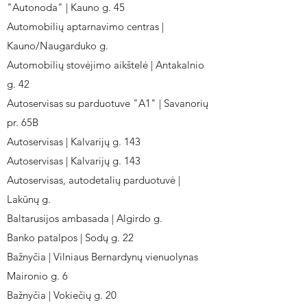
"Autonoda" | Kauno g. 45
Automobilių aptarnavimo centras |
Kauno/Naugarduko g.
Automobilių stovėjimo aikštelė | Antakalnio
g. 42
Autoservisas su parduotuve "A1" | Savanorių
pr. 65B
Autoservisas | Kalvarijų g. 143
Autoservisas | Kalvarijų g. 143
Autoservisas, autodetalių parduotuvė |
Lakūnų g.
Baltarusijos ambasada | Algirdo g.
Banko patalpos | Sodų g. 22
Bažnyčia | Vilniaus Bernardynų vienuolynas
Maironio g. 6
Bažnyčia | Vokiečių g. 20