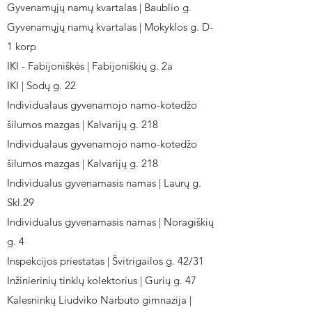
Gyvenamųjų namų kvartalas | Baublio g.
Gyvenamųjų namų kvartalas | Mokyklos g. D-
1 korp
IKI - Fabijoniškės | Fabijoniškių g. 2a
IKI | Sodų g. 22
Individualaus gyvenamojo namo-kotedžo
šilumos mazgas | Kalvarijų g. 218
Individualaus gyvenamojo namo-kotedžo
šilumos mazgas | Kalvarijų g. 218
Individualus gyvenamasis namas | Laurų g.
Skl.29
Individualus gyvenamasis namas | Noragiškių
g. 4
Inspekcijos priestatas | Švitrigailos g. 42/31
Inžinierinių tinklų kolektorius | Gurių g. 47
Kalesninkų Liudviko Narbuto gimnazija |