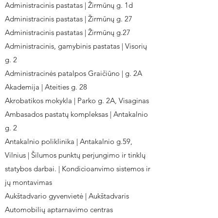
Administracinis pastatas | Žirmūnų g. 1d
Administracinis pastatas | Žirmūnų g. 27
Administracinis pastatas | Žirmūnų g.27
Administracinis, gamybinis pastatas | Visorių
g. 2
Administracinės patalpos Graičiūno | g. 2A
Akademija | Ateities g. 28
Akrobatikos mokykla | Parko g. 2A, Visaginas
Ambasados pastatų kompleksas | Antakalnio
g. 2
Antakalnio poliklinika | Antakalnio g.59,
Vilnius | Šilumos punktų perjungimo ir tinklų
statybos darbai. | Kondicioanvimo sistemos ir
jų montavimas
Aukštadvario gyvenvietė | Aukštadvaris
Automobilių aptarnavimo centras