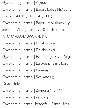
Gyvenamieji namai | Alytus
Gyvenamieji namai | Bajorų kelias Nr.1; 3; 5;
Ozo g. 14 ("B", "K", "A", "O")
Gyvenamieji namai | Bajorų-Mokslininkių g.
sankirta, Vilniuje, skl. Nr.10, kadastrinis
Nr.0101/0004:1399, K-4; K-6
Gyvenamieji namai | Druskininkai
Gyvenamieji namai | Druskininkai
Gyvenamieji namai | Ežerėlių g., Plytinės g.
Gyvenamieji namai | Laisvės pr.3 ir 5 korp
Gyvenamieji namai | Panerių g. 7
Gyvenamieji namai | Sveikatos g.11,
Druskininkai
Gyvenamieji namai | Žirmūnų 145,147
Gyvenamieji namai | Žygio g.
Gyvenamieji namai, kotedžai | Santariškės