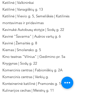
Katilinė | Valkininkai
Katilinė | Vanagiškių g. 13
Katilinė | Vievio g. 5, Semeliškės | Katilinės
montavimas ir pridavimas
Kavinukė Autobusų stotyje | Sodų g. 22
Kavinė "Šavarma" | Aušros vartų g. 6
Kavinė | Žemaitės g. 8
Kiemas | Smolensko g. 5
Kino teatras "Vilnius" | Gedimino pr. 5a
Knygynas | Sodų g. 22
Komercinis centras | Fabioniškių g. 2A
Komercinis centras | Verkių g.
Konteinerinė katilinė | Pramonės g. 141
Kulinarijos cechas | Meistrų g. 11
Kulinarinis cechas IKI-Fabij. | Fabijoniškių 2A.
Kuro aparatūros gamykla | Kalvarijų g. 143