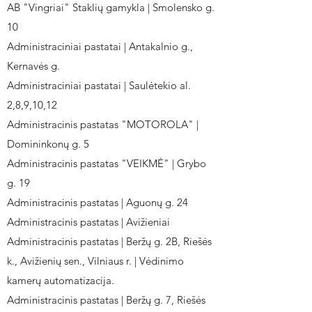
AB "Vingriai" Staklių gamykla | Smolensko g.
10
Administraciniai pastatai | Antakalnio g.,
Kernavės g.
Administraciniai pastatai | Saulėtekio al.
2,8,9,10,12
Administracinis pastatas "MOTOROLA" |
Domininkonų g. 5
Administracinis pastatas "VEIKMĖ" | Grybo
g. 19
Administracinis pastatas | Aguonų g. 24
Administracinis pastatas | Avižieniai
Administracinis pastatas | Beržų g. 2B, Riešės
k., Avižienių sen., Vilniaus r. | Vėdinimo
kamerų automatizacija.
Administracinis pastatas | Beržų g. 7, Riešės