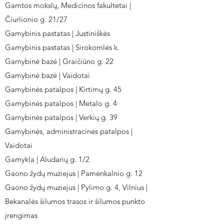
Gamtos mokslų, Medicinos fakultetai |
Čiurlionio g. 21/27
Gamybinis pastatas | Justiniškės
Gamybinis pastatas | Sirokomlės k.
Gamybinė bazė | Graičiūno g. 22
Gamybinė bazė | Vaidotai
Gamybinės patalpos | Kirtimų g. 45
Gamybinės patalpos | Metalo g. 4
Gamybinės patalpos | Verkių g. 39
Gamybinės, administracinės patalpos |
Vaidotai
Gamykla | Aludarių g. 1/2
Gaono žydų muziejus | Pamėnkalnio g. 12
Gaono žydų muziejus | Pylimo g. 4, Vilnius |
Bekanalės šilumos trasos ir šilumos punkto
įrengimas