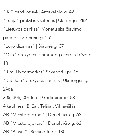
"IKI" parduotuvė | Antakalnio g. 42
"Lelija" prekybos salonas | Ukmergės 282
"Lietuvos bankas" Monetų skaičiavimo
patalpa | Žirmūnų g. 151
"Loro dizainas" | Šiaurės g. 37
"Ozo" prekybos ir pramogų centras | Ozo g.
18
"Rimi Hypermarket" Savanorių pr. 16
"Rubikon" prekybos centras | Ukmergės g.
246a
305, 306, 307 kab | Gedimino pr. 53
4 katilinės | Biržai, Telšiai, Vilkaviškis
AB "Miestprojektas" | Donelaičio g. 62
AB "Miestprojektas" | Donelaičio g. 62
AB "Plasta" | Savanorių pr. 180