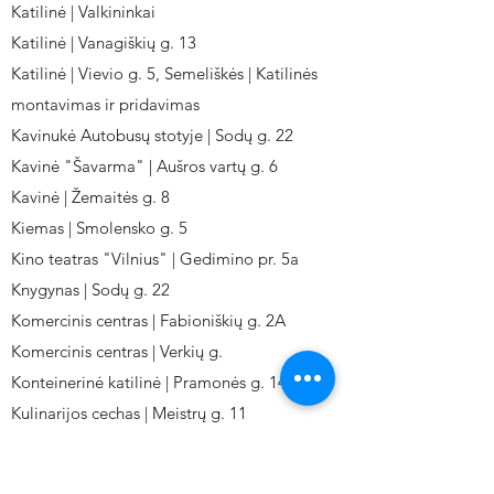
Katilinė | Valkininkai
Katilinė | Vanagiškių g. 13
Katilinė | Vievio g. 5, Semeliškės | Katilinės
montavimas ir pridavimas
Kavinukė Autobusų stotyje | Sodų g. 22
Kavinė "Šavarma" | Aušros vartų g. 6
Kavinė | Žemaitės g. 8
Kiemas | Smolensko g. 5
Kino teatras "Vilnius" | Gedimino pr. 5a
Knygynas | Sodų g. 22
Komercinis centras | Fabioniškių g. 2A
Komercinis centras | Verkių g.
Konteinerinė katilinė | Pramonės g. 141
Kulinarijos cechas | Meistrų g. 11
Kulinarinis cechas IKI-Fabij. | Fabijoniškių 2A.
Kuro aparatūros gamykla | Kalvarijų g. 143