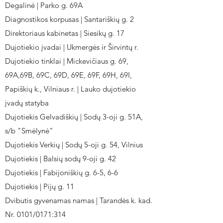
Degalinė | Parko g. 69A
Diagnostikos korpusas | Santariškių g. 2
Direktoriaus kabinetas | Siesikų g. 17
Dujotiekio įvadai | Ukmergės ir Širvintų r.
Dujotiekio tinklai | Mickevičiaus g. 69,
69A,69B, 69C, 69D, 69E, 69F, 69H, 69I,
Papiškių k., Vilniaus r. | Lauko dujotiekio
įvadų statyba
Dujotiekis Gelvadiškių | Sodų 3-oji g. 51A,
s/b "Smėlynė"
Dujotiekis Verkių | Sodų 5-oji g. 54, Vilnius
Dujotiekis | Balsių sodų 9-oji g. 42
Dujotiekis | Fabijoniškių g. 6-5, 6-6
Dujotiekis | Pijų g. 11
Dvibutis gyvenamas namas | Tarandės k. kad.
Nr. 0101/0171:314