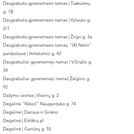
Daugiabutis gyvenamasis namas | Tuskulėnų
g. 1B
Daugiabutis gyvenamasis namas | Vytauto g.
2/1
Daugiabutis gyvenamasis namas | Žirgo g. 3a
Daugiabutis gyvenamasis namas, "IKI Neris"
parduotuvė | Antakalnio g. 42
Daugiabučiai gyvenamieji namai | V.Grybo g.
34
Daugiabučiai gyvenamieji namai| Žalgirio g.
92
Dažymo cechas | Visorių g. 2
Degalinė "Nikoil" Naugarduko g. 74
Degalinė | Dariaus ir Girėno
Degalinė | Eišiškių pl
Degalinė | Gariūnų g. 55