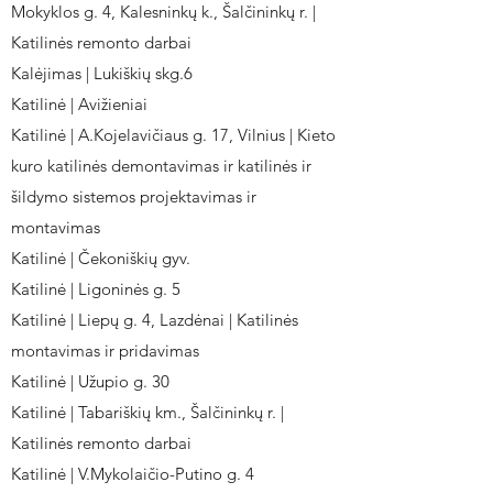
Mokyklos g. 4, Kalesninkų k., Šalčininkų r. |
Katilinės remonto darbai
Kalėjimas | Lukiškių skg.6
Katilinė | Avižieniai
Katilinė | A.Kojelavičiaus g. 17, Vilnius | Kieto
kuro katilinės demontavimas ir katilinės ir
šildymo sistemos projektavimas ir
montavimas
Katilinė | Čekoniškių gyv.
Katilinė | Ligoninės g. 5
Katilinė | Liepų g. 4, Lazdėnai | Katilinės
montavimas ir pridavimas
Katilinė | Užupio g. 30
Katilinė | Tabariškių km., Šalčininkų r. |
Katilinės remonto darbai
Katilinė | V.Mykolaičio-Putino g. 4