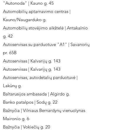
"Autonoda" | Kauno g. 45
Automobilių aptarnavimo centras |
Kauno/Naugarduko g.
Automobilių stovėjimo aikštelė | Antakalnio
g. 42
Autoservisas su parduotuve "A1" | Savanorių
pr. 65B
Autoservisas | Kalvarijų g. 143
Autoservisas | Kalvarijų g. 143
Autoservisas, autodetalių parduotuvė |
Lakūnų g.
Baltarusijos ambasada | Algirdo g.
Banko patalpos | Sodų g. 22
Bažnyčia | Vilniaus Bernardynų vienuolynas
Maironio g. 6
Bažnyčia | Vokiečių g. 20