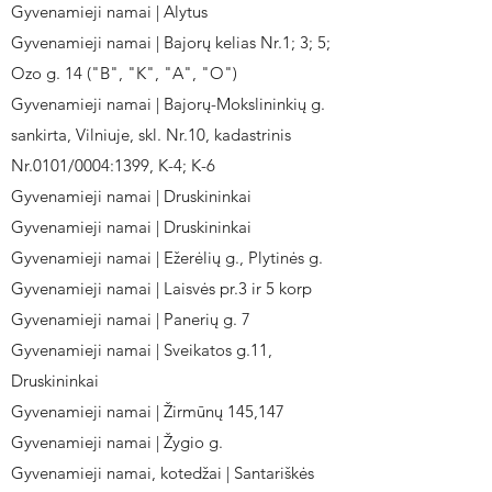
Gyvenamieji namai | Alytus
Gyvenamieji namai | Bajorų kelias Nr.1; 3; 5;
Ozo g. 14 ("B", "K", "A", "O")
Gyvenamieji namai | Bajorų-Mokslininkių g.
sankirta, Vilniuje, skl. Nr.10, kadastrinis
Nr.0101/0004:1399, K-4; K-6
Gyvenamieji namai | Druskininkai
Gyvenamieji namai | Druskininkai
Gyvenamieji namai | Ežerėlių g., Plytinės g.
Gyvenamieji namai | Laisvės pr.3 ir 5 korp
Gyvenamieji namai | Panerių g. 7
Gyvenamieji namai | Sveikatos g.11,
Druskininkai
Gyvenamieji namai | Žirmūnų 145,147
Gyvenamieji namai | Žygio g.
Gyvenamieji namai, kotedžai | Santariškės