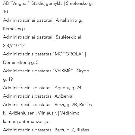
AB "Vingriai" Staklių gamykla | Smolensko g.
10
Administraciniai pastatai | Antakalnio g.,
Kernavės g.
Administraciniai pastatai | Saulėtekio al.
2,8,9,10,12
Administracinis pastatas "MOTOROLA" |
Domininkonų g. 5
Administracinis pastatas "VEIKMĖ" | Grybo
g. 19
Administracinis pastatas | Aguonų g. 24
Administracinis pastatas | Avižieniai
Administracinis pastatas | Beržų g. 2B, Riešės
k., Avižienių sen., Vilniaus r. | Vėdinimo
kamerų automatizacija.
Administracinis pastatas | Beržų g. 7, Riešės