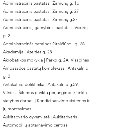
Administracinis pastatas | Žirmūnų g. 1d
Administracinis pastatas | Žirmūnų g. 27
Administracinis pastatas | Žirmūnų g.27
Administracinis, gamybinis pastatas | Visorių
g. 2
Administracinės patalpos Graičiūno | g. 2A
Akademija | Ateities g. 28
Akrobatikos mokykla | Parko g. 2A, Visaginas
Ambasados pastatų kompleksas | Antakalnio
g. 2
Antakalnio poliklinika | Antakalnio g.59,
Vilnius | Šilumos punktų perjungimo ir tinklų
statybos darbai. | Kondicioanvimo sistemos ir
jų montavimas
Aukštadvario gyvenvietė | Aukštadvaris
Automobilių aptarnavimo centras