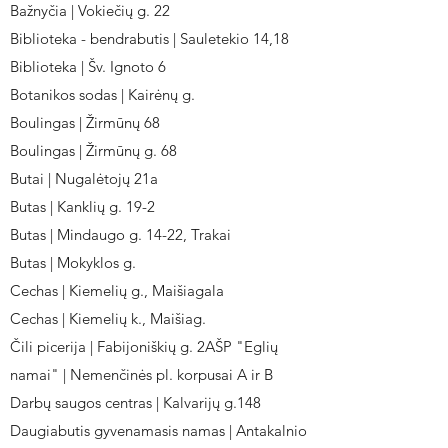
Bažnyčia | Vokiečių g. 22
Biblioteka - bendrabutis | Sauletekio 14,18
Biblioteka | Šv. Ignoto 6
Botanikos sodas | Kairėnų g.
Boulingas | Žirmūnų 68
Boulingas | Žirmūnų g. 68
Butai | Nugalėtojų 21a
Butas | Kanklių g. 19-2
Butas | Mindaugo g. 14-22, Trakai
Butas | Mokyklos g.
Cechas | Kiemelių g., Maišiagala
Cechas | Kiemelių k., Maišiag.
Čili picerija | Fabijoniškių g. 2AŠP "Eglių
namai" | Nemenčinės pl. korpusai A ir B
Darbų saugos centras | Kalvarijų g.148
Daugiabutis gyvenamasis namas | Antakalnio