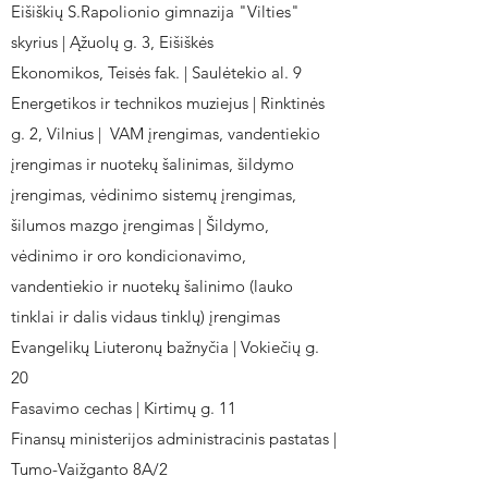
Eišiškių S.Rapolionio gimnazija "Vilties"
skyrius | Ąžuolų g. 3, Eišiškės
Ekonomikos, Teisės fak. | Saulėtekio al. 9
Energetikos ir technikos muziejus | Rinktinės
g. 2, Vilnius | VAM įrengimas, vandentiekio
įrengimas ir nuotekų šalinimas, šildymo
įrengimas, vėdinimo sistemų įrengimas,
šilumos mazgo įrengimas | Šildymo,
vėdinimo ir oro kondicionavimo,
vandentiekio ir nuotekų šalinimo (lauko
tinklai ir dalis vidaus tinklų) įrengimas
Evangelikų Liuteronų bažnyčia | Vokiečių g.
20
Fasavimo cechas | Kirtimų g. 11
Finansų ministerijos administracinis pastatas |
Tumo-Vaižganto 8A/2