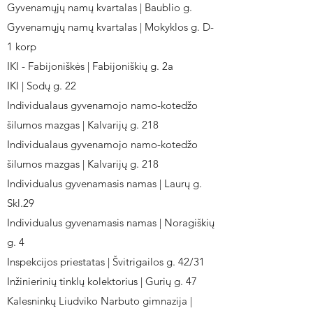
Gyvenamųjų namų kvartalas | Baublio g.
Gyvenamųjų namų kvartalas | Mokyklos g. D-
1 korp
IKI - Fabijoniškės | Fabijoniškių g. 2a
IKI | Sodų g. 22
Individualaus gyvenamojo namo-kotedžo
šilumos mazgas | Kalvarijų g. 218
Individualaus gyvenamojo namo-kotedžo
šilumos mazgas | Kalvarijų g. 218
Individualus gyvenamasis namas | Laurų g.
Skl.29
Individualus gyvenamasis namas | Noragiškių
g. 4
Inspekcijos priestatas | Švitrigailos g. 42/31
Inžinierinių tinklų kolektorius | Gurių g. 47
Kalesninkų Liudviko Narbuto gimnazija |