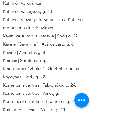
Katilinė | Valkininkai
Katilinė | Vanagiškių g. 13
Katilinė | Vievio g. 5, Semeliškės | Katilinės
montavimas ir pridavimas
Kavinukė Autobusų stotyje | Sodų g. 22
Kavinė "Šavarma" | Aušros vartų g. 6
Kavinė | Žemaitės g. 8
Kiemas | Smolensko g. 5
Kino teatras "Vilnius" | Gedimino pr. 5a
Knygynas | Sodų g. 22
Komercinis centras | Fabioniškių g. 2A
Komercinis centras | Verkių g.
Konteinerinė katilinė | Pramonės g. 141
Kulinarijos cechas | Meistrų g. 11
Kulinarinis cechas IKI-Fabij. | Fabijoniškių 2A.
Kuro aparatūros gamykla | Kalvarijų g. 143