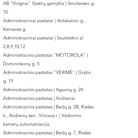
AB "Vingriai" Staklių gamykla | Smolensko g.
10
Administraciniai pastatai | Antakalnio g.,
Kernavės g.
Administraciniai pastatai | Saulėtekio al.
2,8,9,10,12
Administracinis pastatas "MOTOROLA" |
Domininkonų g. 5
Administracinis pastatas "VEIKMĖ" | Grybo
g. 19
Administracinis pastatas | Aguonų g. 24
Administracinis pastatas | Avižieniai
Administracinis pastatas | Beržų g. 2B, Riešės
k., Avižienių sen., Vilniaus r. | Vėdinimo
kamerų automatizacija.
Administracinis pastatas | Beržų g. 7, Riešės