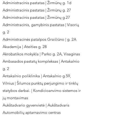
Administracinis pastatas | Žirmūnų g. 1d
Administracinis pastatas | Žirmūnų g. 27
Administracinis pastatas | Žirmūnų g.27
Administracinis, gamybinis pastatas | Visorių
g. 2
Administracinės patalpos Graičiūno | g. 2A
Akademija | Ateities g. 28
Akrobatikos mokykla | Parko g. 2A, Visaginas
Ambasados pastatų kompleksas | Antakalnio
g. 2
Antakalnio poliklinika | Antakalnio g.59,
Vilnius | Šilumos punktų perjungimo ir tinklų
statybos darbai. | Kondicioanvimo sistemos ir
jų montavimas
Aukštadvario gyvenvietė | Aukštadvaris
Automobilių aptarnavimo centras