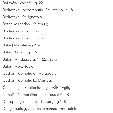
Bažnyčia | Vokiečių g. 22
Biblioteka - bendrabutis | Sauletekio 14,18
Biblioteka | Šv. Ignoto 6
Botanikos sodas | Kairėnų g.
Boulingas | Žirmūnų 68
Boulingas | Žirmūnų g. 68
Butai | Nugalėtojų 21a
Butas | Kanklių g. 19-2
Butas | Mindaugo g. 14-22, Trakai
Butas | Mokyklos g.
Cechas | Kiemelių g., Maišiagala
Cechas | Kiemelių k., Maišiag.
Čili picerija | Fabijoniškių g. 2AŠP "Eglių
namai" | Nemenčinės pl. korpusai A ir B
Darbų saugos centras | Kalvarijų g.148
Daugiabutis gyvenamasis namas | Antakalnio