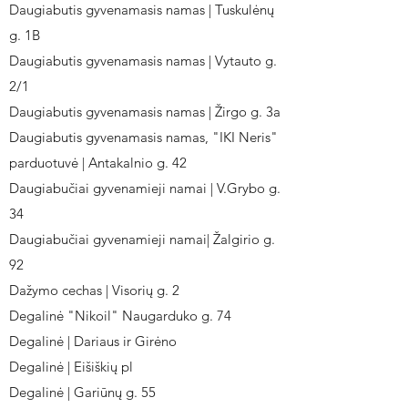
Daugiabutis gyvenamasis namas | Tuskulėnų
g. 1B
Daugiabutis gyvenamasis namas | Vytauto g.
2/1
Daugiabutis gyvenamasis namas | Žirgo g. 3a
Daugiabutis gyvenamasis namas, "IKI Neris"
parduotuvė | Antakalnio g. 42
Daugiabučiai gyvenamieji namai | V.Grybo g.
34
Daugiabučiai gyvenamieji namai| Žalgirio g.
92
Dažymo cechas | Visorių g. 2
Degalinė "Nikoil" Naugarduko g. 74
Degalinė | Dariaus ir Girėno
Degalinė | Eišiškių pl
Degalinė | Gariūnų g. 55