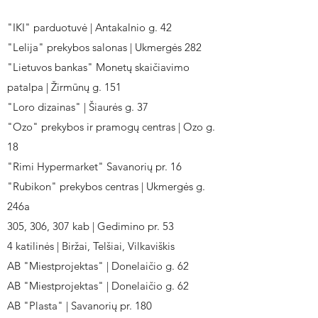
"IKI" parduotuvė | Antakalnio g. 42
"Lelija" prekybos salonas | Ukmergės 282
"Lietuvos bankas" Monetų skaičiavimo
patalpa | Žirmūnų g. 151
"Loro dizainas" | Šiaurės g. 37
"Ozo" prekybos ir pramogų centras | Ozo g.
18
"Rimi Hypermarket" Savanorių pr. 16
"Rubikon" prekybos centras | Ukmergės g.
246a
305, 306, 307 kab | Gedimino pr. 53
4 katilinės | Biržai, Telšiai, Vilkaviškis
AB "Miestprojektas" | Donelaičio g. 62
AB "Miestprojektas" | Donelaičio g. 62
AB "Plasta" | Savanorių pr. 180