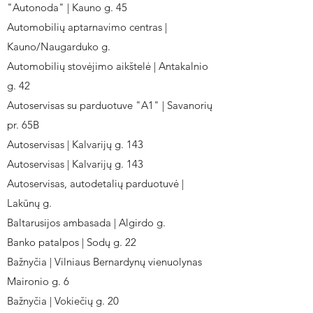
"Autonoda" | Kauno g. 45
Automobilių aptarnavimo centras |
Kauno/Naugarduko g.
Automobilių stovėjimo aikštelė | Antakalnio
g. 42
Autoservisas su parduotuve "A1" | Savanorių
pr. 65B
Autoservisas | Kalvarijų g. 143
Autoservisas | Kalvarijų g. 143
Autoservisas, autodetalių parduotuvė |
Lakūnų g.
Baltarusijos ambasada | Algirdo g.
Banko patalpos | Sodų g. 22
Bažnyčia | Vilniaus Bernardynų vienuolynas
Maironio g. 6
Bažnyčia | Vokiečių g. 20