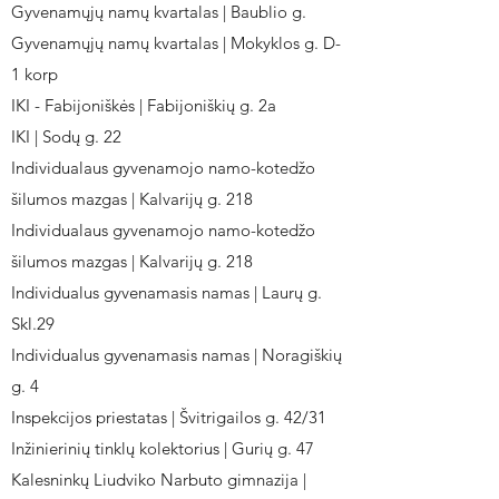
Gyvenamųjų namų kvartalas | Baublio g.
Gyvenamųjų namų kvartalas | Mokyklos g. D-
1 korp
IKI - Fabijoniškės | Fabijoniškių g. 2a
IKI | Sodų g. 22
Individualaus gyvenamojo namo-kotedžo
šilumos mazgas | Kalvarijų g. 218
Individualaus gyvenamojo namo-kotedžo
šilumos mazgas | Kalvarijų g. 218
Individualus gyvenamasis namas | Laurų g.
Skl.29
Individualus gyvenamasis namas | Noragiškių
g. 4
Inspekcijos priestatas | Švitrigailos g. 42/31
Inžinierinių tinklų kolektorius | Gurių g. 47
Kalesninkų Liudviko Narbuto gimnazija |