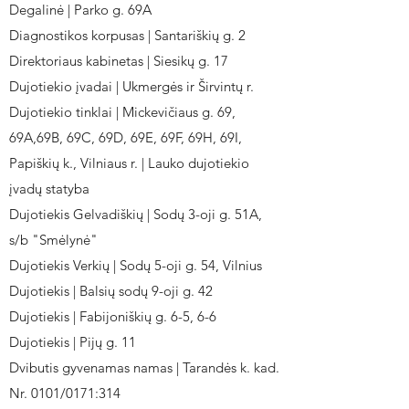
Degalinė | Parko g. 69A
Diagnostikos korpusas | Santariškių g. 2
Direktoriaus kabinetas | Siesikų g. 17
Dujotiekio įvadai | Ukmergės ir Širvintų r.
Dujotiekio tinklai | Mickevičiaus g. 69,
69A,69B, 69C, 69D, 69E, 69F, 69H, 69I,
Papiškių k., Vilniaus r. | Lauko dujotiekio
įvadų statyba
Dujotiekis Gelvadiškių | Sodų 3-oji g. 51A,
s/b "Smėlynė"
Dujotiekis Verkių | Sodų 5-oji g. 54, Vilnius
Dujotiekis | Balsių sodų 9-oji g. 42
Dujotiekis | Fabijoniškių g. 6-5, 6-6
Dujotiekis | Pijų g. 11
Dvibutis gyvenamas namas | Tarandės k. kad.
Nr. 0101/0171:314