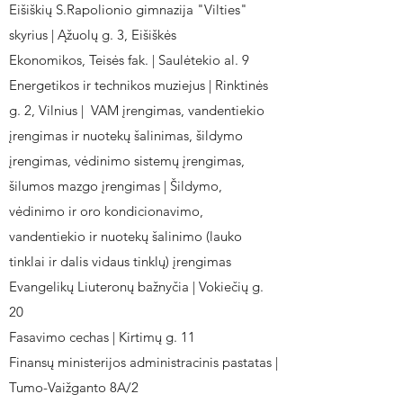
Eišiškių S.Rapolionio gimnazija "Vilties"
skyrius | Ąžuolų g. 3, Eišiškės
Ekonomikos, Teisės fak. | Saulėtekio al. 9
Energetikos ir technikos muziejus | Rinktinės
g. 2, Vilnius | VAM įrengimas, vandentiekio
įrengimas ir nuotekų šalinimas, šildymo
įrengimas, vėdinimo sistemų įrengimas,
šilumos mazgo įrengimas | Šildymo,
vėdinimo ir oro kondicionavimo,
vandentiekio ir nuotekų šalinimo (lauko
tinklai ir dalis vidaus tinklų) įrengimas
Evangelikų Liuteronų bažnyčia | Vokiečių g.
20
Fasavimo cechas | Kirtimų g. 11
Finansų ministerijos administracinis pastatas |
Tumo-Vaižganto 8A/2