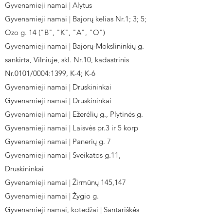
Gyvenamieji namai | Alytus
Gyvenamieji namai | Bajorų kelias Nr.1; 3; 5;
Ozo g. 14 ("B", "K", "A", "O")
Gyvenamieji namai | Bajorų-Mokslininkių g.
sankirta, Vilniuje, skl. Nr.10, kadastrinis
Nr.0101/0004:1399, K-4; K-6
Gyvenamieji namai | Druskininkai
Gyvenamieji namai | Druskininkai
Gyvenamieji namai | Ežerėlių g., Plytinės g.
Gyvenamieji namai | Laisvės pr.3 ir 5 korp
Gyvenamieji namai | Panerių g. 7
Gyvenamieji namai | Sveikatos g.11,
Druskininkai
Gyvenamieji namai | Žirmūnų 145,147
Gyvenamieji namai | Žygio g.
Gyvenamieji namai, kotedžai | Santariškės