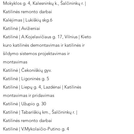
Mokyklos g. 4, Kalesninkų k., Šalčininkų r. |
Katilinės remonto darbai
Kalėjimas | Lukiškių skg.6
Katilinė | Avižieniai
Katilinė | A.Kojelavičiaus g. 17, Vilnius | Kieto
kuro katilinės demontavimas ir katilinės ir
šildymo sistemos projektavimas ir
montavimas
Katilinė | Čekoniškių gyv.
Katilinė | Ligoninės g. 5
Katilinė | Liepų g. 4, Lazdėnai | Katilinės
montavimas ir pridavimas
Katilinė | Užupio g. 30
Katilinė | Tabariškių km., Šalčininkų r. |
Katilinės remonto darbai
Katilinė | V.Mykolaičio-Putino g. 4