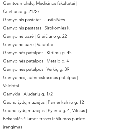
Gamtos mokslų, Medicinos fakultetai |
Čiurlionio g. 21/27
Gamybinis pastatas | Justiniškės
Gamybinis pastatas | Sirokomlės k.
Gamybinė bazė | Graičiūno g. 22
Gamybinė bazė | Vaidotai
Gamybinės patalpos | Kirtimų g. 45
Gamybinės patalpos | Metalo g. 4
Gamybinės patalpos | Verkių g. 39
Gamybinės, administracinės patalpos |
Vaidotai
Gamykla | Aludarių g. 1/2
Gaono žydų muziejus | Pamėnkalnio g. 12
Gaono žydų muziejus | Pylimo g. 4, Vilnius |
Bekanalės šilumos trasos ir šilumos punkto
įrengimas