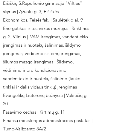
Eišiškių S.Rapolionio gimnazija "Vilties"
skyrius | Ąžuolų g. 3, Eišiškės
Ekonomikos, Teisės fak. | Saulėtekio al. 9
Energetikos ir technikos muziejus | Rinktinės
g. 2, Vilnius | VAM įrengimas, vandentiekio
įrengimas ir nuotekų šalinimas, šildymo
įrengimas, vėdinimo sistemų įrengimas,
šilumos mazgo įrengimas | Šildymo,
vėdinimo ir oro kondicionavimo,
vandentiekio ir nuotekų šalinimo (lauko
tinklai ir dalis vidaus tinklų) įrengimas
Evangelikų Liuteronų bažnyčia | Vokiečių g.
20
Fasavimo cechas | Kirtimų g. 11
Finansų ministerijos administracinis pastatas |
Tumo-Vaižganto 8A/2