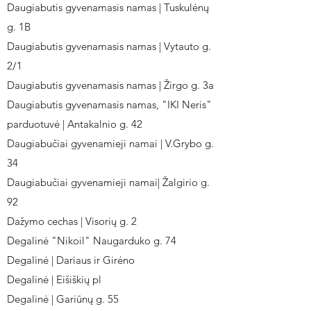
Daugiabutis gyvenamasis namas | Tuskulėnų
g. 1B
Daugiabutis gyvenamasis namas | Vytauto g.
2/1
Daugiabutis gyvenamasis namas | Žirgo g. 3a
Daugiabutis gyvenamasis namas, "IKI Neris"
parduotuvė | Antakalnio g. 42
Daugiabučiai gyvenamieji namai | V.Grybo g.
34
Daugiabučiai gyvenamieji namai| Žalgirio g.
92
Dažymo cechas | Visorių g. 2
Degalinė "Nikoil" Naugarduko g. 74
Degalinė | Dariaus ir Girėno
Degalinė | Eišiškių pl
Degalinė | Gariūnų g. 55