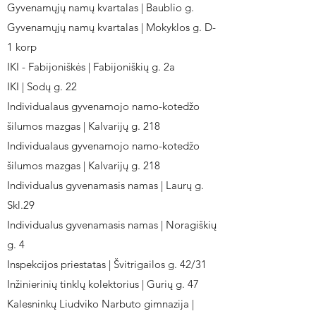
Gyvenamųjų namų kvartalas | Baublio g.
Gyvenamųjų namų kvartalas | Mokyklos g. D-
1 korp
IKI - Fabijoniškės | Fabijoniškių g. 2a
IKI | Sodų g. 22
Individualaus gyvenamojo namo-kotedžo
šilumos mazgas | Kalvarijų g. 218
Individualaus gyvenamojo namo-kotedžo
šilumos mazgas | Kalvarijų g. 218
Individualus gyvenamasis namas | Laurų g.
Skl.29
Individualus gyvenamasis namas | Noragiškių
g. 4
Inspekcijos priestatas | Švitrigailos g. 42/31
Inžinierinių tinklų kolektorius | Gurių g. 47
Kalesninkų Liudviko Narbuto gimnazija |