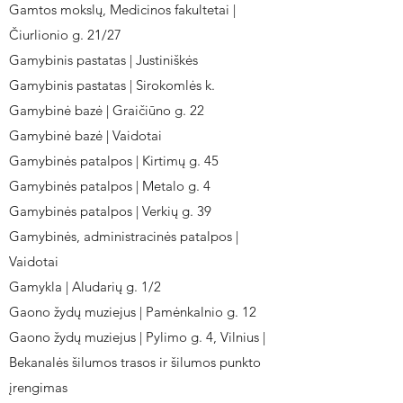
Gamtos mokslų, Medicinos fakultetai |
Čiurlionio g. 21/27
Gamybinis pastatas | Justiniškės
Gamybinis pastatas | Sirokomlės k.
Gamybinė bazė | Graičiūno g. 22
Gamybinė bazė | Vaidotai
Gamybinės patalpos | Kirtimų g. 45
Gamybinės patalpos | Metalo g. 4
Gamybinės patalpos | Verkių g. 39
Gamybinės, administracinės patalpos |
Vaidotai
Gamykla | Aludarių g. 1/2
Gaono žydų muziejus | Pamėnkalnio g. 12
Gaono žydų muziejus | Pylimo g. 4, Vilnius |
Bekanalės šilumos trasos ir šilumos punkto
įrengimas