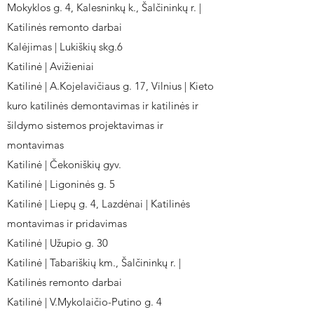
Mokyklos g. 4, Kalesninkų k., Šalčininkų r. |
Katilinės remonto darbai
Kalėjimas | Lukiškių skg.6
Katilinė | Avižieniai
Katilinė | A.Kojelavičiaus g. 17, Vilnius | Kieto
kuro katilinės demontavimas ir katilinės ir
šildymo sistemos projektavimas ir
montavimas
Katilinė | Čekoniškių gyv.
Katilinė | Ligoninės g. 5
Katilinė | Liepų g. 4, Lazdėnai | Katilinės
montavimas ir pridavimas
Katilinė | Užupio g. 30
Katilinė | Tabariškių km., Šalčininkų r. |
Katilinės remonto darbai
Katilinė | V.Mykolaičio-Putino g. 4