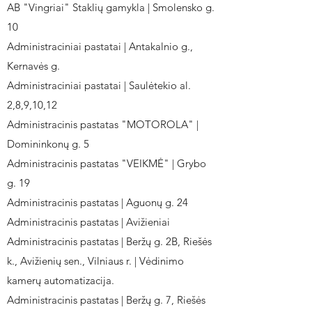
AB "Vingriai" Staklių gamykla | Smolensko g.
10
Administraciniai pastatai | Antakalnio g.,
Kernavės g.
Administraciniai pastatai | Saulėtekio al.
2,8,9,10,12
Administracinis pastatas "MOTOROLA" |
Domininkonų g. 5
Administracinis pastatas "VEIKMĖ" | Grybo
g. 19
Administracinis pastatas | Aguonų g. 24
Administracinis pastatas | Avižieniai
Administracinis pastatas | Beržų g. 2B, Riešės
k., Avižienių sen., Vilniaus r. | Vėdinimo
kamerų automatizacija.
Administracinis pastatas | Beržų g. 7, Riešės