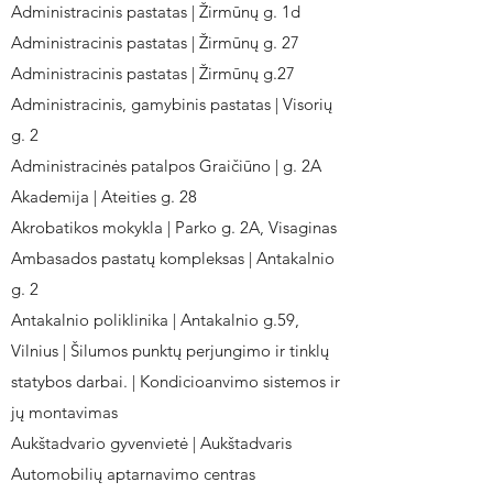
Administracinis pastatas | Žirmūnų g. 1d
Administracinis pastatas | Žirmūnų g. 27
Administracinis pastatas | Žirmūnų g.27
Administracinis, gamybinis pastatas | Visorių
g. 2
Administracinės patalpos Graičiūno | g. 2A
Akademija | Ateities g. 28
Akrobatikos mokykla | Parko g. 2A, Visaginas
Ambasados pastatų kompleksas | Antakalnio
g. 2
Antakalnio poliklinika | Antakalnio g.59,
Vilnius | Šilumos punktų perjungimo ir tinklų
statybos darbai. | Kondicioanvimo sistemos ir
jų montavimas
Aukštadvario gyvenvietė | Aukštadvaris
Automobilių aptarnavimo centras