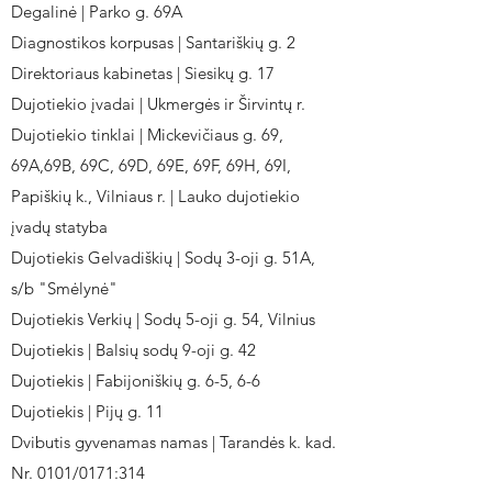
Degalinė | Parko g. 69A
Diagnostikos korpusas | Santariškių g. 2
Direktoriaus kabinetas | Siesikų g. 17
Dujotiekio įvadai | Ukmergės ir Širvintų r.
Dujotiekio tinklai | Mickevičiaus g. 69,
69A,69B, 69C, 69D, 69E, 69F, 69H, 69I,
Papiškių k., Vilniaus r. | Lauko dujotiekio
įvadų statyba
Dujotiekis Gelvadiškių | Sodų 3-oji g. 51A,
s/b "Smėlynė"
Dujotiekis Verkių | Sodų 5-oji g. 54, Vilnius
Dujotiekis | Balsių sodų 9-oji g. 42
Dujotiekis | Fabijoniškių g. 6-5, 6-6
Dujotiekis | Pijų g. 11
Dvibutis gyvenamas namas | Tarandės k. kad.
Nr. 0101/0171:314