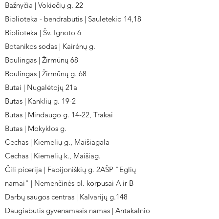
Bažnyčia | Vokiečių g. 22
Biblioteka - bendrabutis | Sauletekio 14,18
Biblioteka | Šv. Ignoto 6
Botanikos sodas | Kairėnų g.
Boulingas | Žirmūnų 68
Boulingas | Žirmūnų g. 68
Butai | Nugalėtojų 21a
Butas | Kanklių g. 19-2
Butas | Mindaugo g. 14-22, Trakai
Butas | Mokyklos g.
Cechas | Kiemelių g., Maišiagala
Cechas | Kiemelių k., Maišiag.
Čili picerija | Fabijoniškių g. 2AŠP "Eglių
namai" | Nemenčinės pl. korpusai A ir B
Darbų saugos centras | Kalvarijų g.148
Daugiabutis gyvenamasis namas | Antakalnio