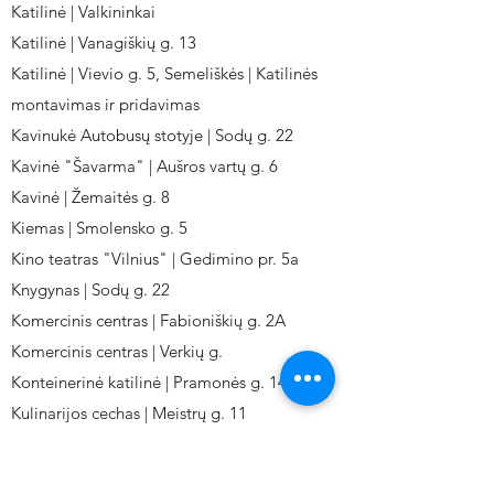
Katilinė | Valkininkai
Katilinė | Vanagiškių g. 13
Katilinė | Vievio g. 5, Semeliškės | Katilinės
montavimas ir pridavimas
Kavinukė Autobusų stotyje | Sodų g. 22
Kavinė "Šavarma" | Aušros vartų g. 6
Kavinė | Žemaitės g. 8
Kiemas | Smolensko g. 5
Kino teatras "Vilnius" | Gedimino pr. 5a
Knygynas | Sodų g. 22
Komercinis centras | Fabioniškių g. 2A
Komercinis centras | Verkių g.
Konteinerinė katilinė | Pramonės g. 141
Kulinarijos cechas | Meistrų g. 11
Kulinarinis cechas IKI-Fabij. | Fabijoniškių 2A.
Kuro aparatūros gamykla | Kalvarijų g. 143