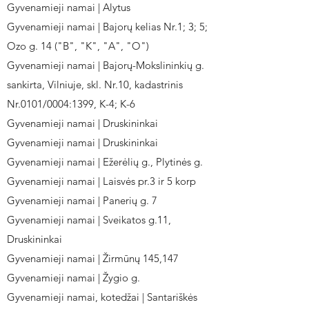
Gyvenamieji namai | Alytus
Gyvenamieji namai | Bajorų kelias Nr.1; 3; 5;
Ozo g. 14 ("B", "K", "A", "O")
Gyvenamieji namai | Bajorų-Mokslininkių g.
sankirta, Vilniuje, skl. Nr.10, kadastrinis
Nr.0101/0004:1399, K-4; K-6
Gyvenamieji namai | Druskininkai
Gyvenamieji namai | Druskininkai
Gyvenamieji namai | Ežerėlių g., Plytinės g.
Gyvenamieji namai | Laisvės pr.3 ir 5 korp
Gyvenamieji namai | Panerių g. 7
Gyvenamieji namai | Sveikatos g.11,
Druskininkai
Gyvenamieji namai | Žirmūnų 145,147
Gyvenamieji namai | Žygio g.
Gyvenamieji namai, kotedžai | Santariškės