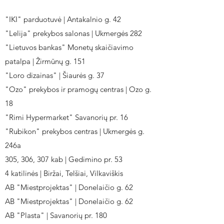
"IKI" parduotuvė | Antakalnio g. 42
"Lelija" prekybos salonas | Ukmergės 282
"Lietuvos bankas" Monetų skaičiavimo
patalpa | Žirmūnų g. 151
"Loro dizainas" | Šiaurės g. 37
"Ozo" prekybos ir pramogų centras | Ozo g.
18
"Rimi Hypermarket" Savanorių pr. 16
"Rubikon" prekybos centras | Ukmergės g.
246a
305, 306, 307 kab | Gedimino pr. 53
4 katilinės | Biržai, Telšiai, Vilkaviškis
AB "Miestprojektas" | Donelaičio g. 62
AB "Miestprojektas" | Donelaičio g. 62
AB "Plasta" | Savanorių pr. 180