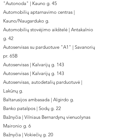
"Autonoda" | Kauno g. 45
Automobilių aptarnavimo centras |
Kauno/Naugarduko g.
Automobilių stovėjimo aikštelė | Antakalnio
g. 42
Autoservisas su parduotuve "A1" | Savanorių
pr. 65B
Autoservisas | Kalvarijų g. 143
Autoservisas | Kalvarijų g. 143
Autoservisas, autodetalių parduotuvė |
Lakūnų g.
Baltarusijos ambasada | Algirdo g.
Banko patalpos | Sodų g. 22
Bažnyčia | Vilniaus Bernardynų vienuolynas
Maironio g. 6
Bažnyčia | Vokiečių g. 20