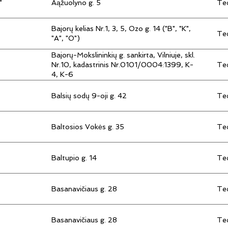
"
Aąžuolyno g. 5
Tec
Bajorų kelias Nr.1, 3, 5, Ozo g. 14 ("B", "K",
Tec
"A", "O")
Bajorų-Mokslininkių g. sankirta, Vilniuje, skl.
Tec
Nr.10, kadastrinis Nr.0101/0004:1399, K-
4, K-6
Balsių sodų 9-oji g. 42
Tec
Baltosios Vokės g. 35
Tec
Baltupio g. 14
Tec
Basanavičiaus g. 28
Tec
Basanavičiaus g. 28
Tec