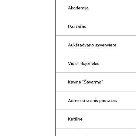
Akademija
Pastatas
Aukštadvario gyvenvietė
Vid.sl. dujotiekis
Kavinė "Šavarma"
Administracinis pastatas
Katilinė