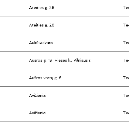
Ateities g. 28
Tec
Ateities g. 28
Tec
Aukštadvaris
Tec
Aušros g. 19, Riešės k., Vilniaus r.
Tec
Aušros vartų g. 6
Tec
Avižieniai
Tec
Avižieniai
Tec