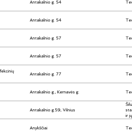
Antakalnio g. 54
Tec
Antakalnio g. 54
Tec
Antakalnio g. 57
Tec
Antakalnio g. 57
Tec
fekcinių
Antakalnio g. 77
Tec
Antakalnio g., Kernavės g.
Tec
Šil
Antakalnio g.59, Vilnius
sta
ir 
Anykščiai
Tec