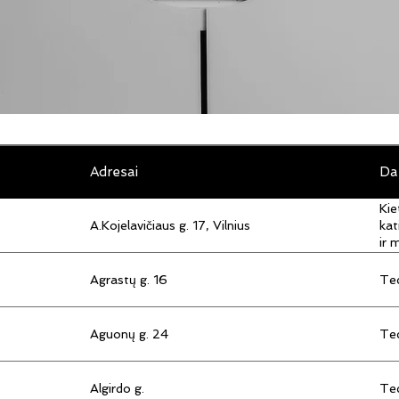
Adresai
Da
Kie
A.Kojelavičiaus g. 17, Vilnius
kat
ir 
Agrastų g. 16
Tec
Aguonų g. 24
Tec
Algirdo g.
Tec