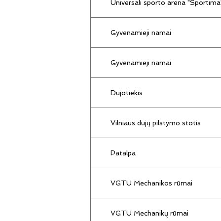
Universali sporto arena "Sportima
Gyvenamieji namai
Gyvenamieji namai
Dujotiekis
Vilniaus dujų pilstymo stotis
Patalpa
VGTU Mechanikos rūmai
VGTU Mechanikų rūmai