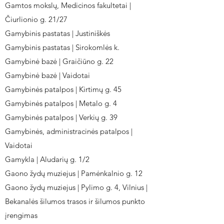
Gamtos mokslų, Medicinos fakultetai |
Čiurlionio g. 21/27
Gamybinis pastatas | Justiniškės
Gamybinis pastatas | Sirokomlės k.
Gamybinė bazė | Graičiūno g. 22
Gamybinė bazė | Vaidotai
Gamybinės patalpos | Kirtimų g. 45
Gamybinės patalpos | Metalo g. 4
Gamybinės patalpos | Verkių g. 39
Gamybinės, administracinės patalpos |
Vaidotai
Gamykla | Aludarių g. 1/2
Gaono žydų muziejus | Pamėnkalnio g. 12
Gaono žydų muziejus | Pylimo g. 4, Vilnius |
Bekanalės šilumos trasos ir šilumos punkto
įrengimas