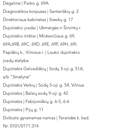
Degalinė | Parko g. 69A
Diagnostikos korpusas | Santariškių g. 2
Direktoriaus kabinetas | Siesikų g. 17
Dujotiekio įvadai | Ukmergės ir Širvintų r.
Dujotiekio tinklai | Mickevičiaus g. 69,
69A,69B, 69C, 69D, 69E, 69F, 69H, 69I,
Papiškių k., Vilniaus r. | Lauko dujotiekio
įvadų statyba
Dujotiekis Gelvadiškių | Sodų 3-oji g. 51A,
s/b "Smėlynė"
Dujotiekis Verkių | Sodų 5-oji g. 54, Vilnius
Dujotiekis | Balsių sodų 9-oji g. 42
Dujotiekis | Fabijoniškių g. 6-5, 6-6
Dujotiekis | Pijų g. 11
Dvibutis gyvenamas namas | Tarandės k. kad.
Nr. 0101/0171:314