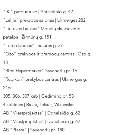
"IKI" parduotuvė | Antakalnio g. 42
"Lelija" prekybos salonas | Ukmergės 282
"Lietuvos bankas" Monetų skaičiavimo
patalpa | Žirmūnų g. 151
"Loro dizainas" | Šiaurės g. 37
"Ozo" prekybos ir pramogų centras | Ozo g.
18
"Rimi Hypermarket" Savanorių pr. 16
"Rubikon" prekybos centras | Ukmergės g.
246a
305, 306, 307 kab | Gedimino pr. 53
4 katilinės | Biržai, Telšiai, Vilkaviškis
AB "Miestprojektas" | Donelaičio g. 62
AB "Miestprojektas" | Donelaičio g. 62
AB "Plasta" | Savanorių pr. 180