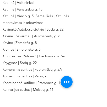
Katilinė | Valkininkai
Katilinė | Vanagiškių g. 13
Katilinė | Vievio g. 5, Semeliškės | Katilinės
montavimas ir pridavimas
Kavinukė Autobusų stotyje | Sodų g. 22
Kavinė "Šavarma" | Aušros vartų g. 6
Kavinė | Žemaitės g. 8
Kiemas | Smolensko g. 5
Kino teatras "Vilnius" | Gedimino pr. 5a
Knygynas | Sodų g. 22
Komercinis centras | Fabioniškių g. 2A
Komercinis centras | Verkių g.
Konteinerinė katilinė | Pramonės g. 141
Kulinarijos cechas | Meistrų g. 11
Kulinarinis cechas IKI-Fabij. | Fabijoniškių 2A.
Kuro aparatūros gamykla | Kalvarijų g. 143