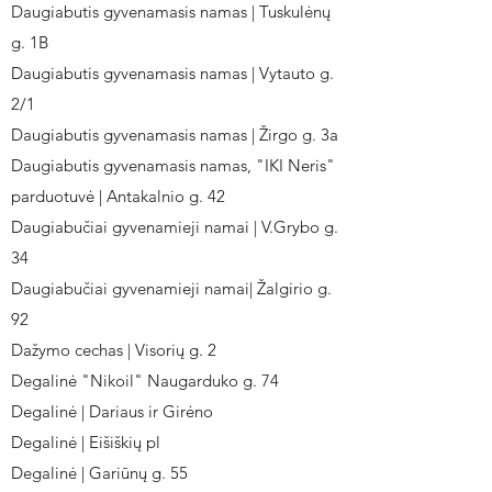
Daugiabutis gyvenamasis namas | Tuskulėnų
g. 1B
Daugiabutis gyvenamasis namas | Vytauto g.
2/1
Daugiabutis gyvenamasis namas | Žirgo g. 3a
Daugiabutis gyvenamasis namas, "IKI Neris"
parduotuvė | Antakalnio g. 42
Daugiabučiai gyvenamieji namai | V.Grybo g.
34
Daugiabučiai gyvenamieji namai| Žalgirio g.
92
Dažymo cechas | Visorių g. 2
Degalinė "Nikoil" Naugarduko g. 74
Degalinė | Dariaus ir Girėno
Degalinė | Eišiškių pl
Degalinė | Gariūnų g. 55