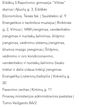
Eišiškių S.Rapolionio gimnazija "Vilties"
skyrius | Ąžuolų g. 3, Eišiškės
Ekonomikos, Teisės fak. | Saulėtekio al. 9
Energetikos ir technikos muziejus | Rinktinės
g. 2, Vilnius | VAM įrengimas, vandentiekio
įrengimas ir nuotekų šalinimas, šildymo
įrengimas, vėdinimo sistemų įrengimas,
šilumos mazgo įrengimas | Šildymo,
vėdinimo ir oro kondicionavimo,
vandentiekio ir nuotekų šalinimo (lauko
tinklai ir dalis vidaus tinklų) įrengimas
Evangelikų Liuteronų bažnyčia | Vokiečių g.
20
Fasavimo cechas | Kirtimų g. 11
Finansų ministerijos administracinis pastatas |
Tumo-Vaižganto 8A/2