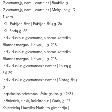
Gyvenamųjų namų kvartalas | Baublio g.
Gyvenamųjų namų kvartalas | Mokyklos g. D-
1 korp
IKI - Fabijoniškės | Fabijoniškių g. 2a
IKI | Sodų g. 22
Individualaus gyvenamojo namo-kotedžo
šilumos mazgas | Kalvarijų g. 218
Individualaus gyvenamojo namo-kotedžo
šilumos mazgas | Kalvarijų g. 218
Individualus gyvenamasis namas | Laurų g.
Skl.29
Individualus gyvenamasis namas | Noragiškių
g. 4
Inspekcijos priestatas | Švitrigailos g. 42/31
Inžinierinių tinklų kolektorius | Gurių g. 47
Kalesninkų Liudviko Narbuto gimnazija |