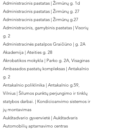
Administracinis pastatas | Žirmūnų g. 1d
Administracinis pastatas | Žirmūnų g. 27
Administracinis pastatas | Žirmūnų g.27
Administracinis, gamybinis pastatas | Visorių
g. 2
Administracinės patalpos Graičiūno | g. 2A
Akademija | Ateities g. 28
Akrobatikos mokykla | Parko g. 2A, Visaginas
Ambasados pastatų kompleksas | Antakalnio
g. 2
Antakalnio poliklinika | Antakalnio g.59,
Vilnius | Šilumos punktų perjungimo ir tinklų
statybos darbai. | Kondicioanvimo sistemos ir
jų montavimas
Aukštadvario gyvenvietė | Aukštadvaris
Automobilių aptarnavimo centras