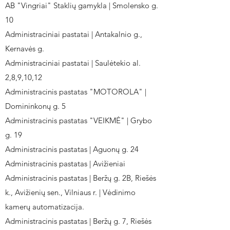
AB "Vingriai" Staklių gamykla | Smolensko g.
10
Administraciniai pastatai | Antakalnio g.,
Kernavės g.
Administraciniai pastatai | Saulėtekio al.
2,8,9,10,12
Administracinis pastatas "MOTOROLA" |
Domininkonų g. 5
Administracinis pastatas "VEIKMĖ" | Grybo
g. 19
Administracinis pastatas | Aguonų g. 24
Administracinis pastatas | Avižieniai
Administracinis pastatas | Beržų g. 2B, Riešės
k., Avižienių sen., Vilniaus r. | Vėdinimo
kamerų automatizacija.
Administracinis pastatas | Beržų g. 7, Riešės