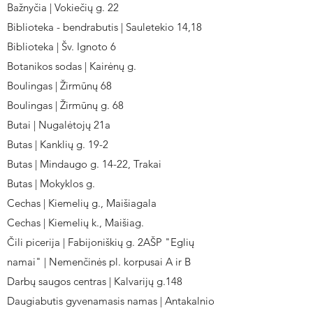
Bažnyčia | Vokiečių g. 22
Biblioteka - bendrabutis | Sauletekio 14,18
Biblioteka | Šv. Ignoto 6
Botanikos sodas | Kairėnų g.
Boulingas | Žirmūnų 68
Boulingas | Žirmūnų g. 68
Butai | Nugalėtojų 21a
Butas | Kanklių g. 19-2
Butas | Mindaugo g. 14-22, Trakai
Butas | Mokyklos g.
Cechas | Kiemelių g., Maišiagala
Cechas | Kiemelių k., Maišiag.
Čili picerija | Fabijoniškių g. 2AŠP "Eglių
namai" | Nemenčinės pl. korpusai A ir B
Darbų saugos centras | Kalvarijų g.148
Daugiabutis gyvenamasis namas | Antakalnio