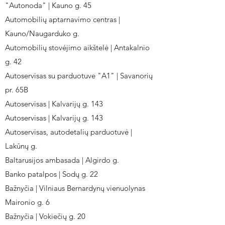
"Autonoda" | Kauno g. 45
Automobilių aptarnavimo centras |
Kauno/Naugarduko g.
Automobilių stovėjimo aikštelė | Antakalnio
g. 42
Autoservisas su parduotuve "A1" | Savanorių
pr. 65B
Autoservisas | Kalvarijų g. 143
Autoservisas | Kalvarijų g. 143
Autoservisas, autodetalių parduotuvė |
Lakūnų g.
Baltarusijos ambasada | Algirdo g.
Banko patalpos | Sodų g. 22
Bažnyčia | Vilniaus Bernardynų vienuolynas
Maironio g. 6
Bažnyčia | Vokiečių g. 20