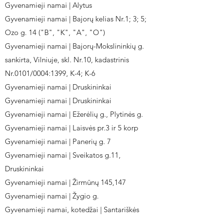
Gyvenamieji namai | Alytus
Gyvenamieji namai | Bajorų kelias Nr.1; 3; 5;
Ozo g. 14 ("B", "K", "A", "O")
Gyvenamieji namai | Bajorų-Mokslininkių g.
sankirta, Vilniuje, skl. Nr.10, kadastrinis
Nr.0101/0004:1399, K-4; K-6
Gyvenamieji namai | Druskininkai
Gyvenamieji namai | Druskininkai
Gyvenamieji namai | Ežerėlių g., Plytinės g.
Gyvenamieji namai | Laisvės pr.3 ir 5 korp
Gyvenamieji namai | Panerių g. 7
Gyvenamieji namai | Sveikatos g.11,
Druskininkai
Gyvenamieji namai | Žirmūnų 145,147
Gyvenamieji namai | Žygio g.
Gyvenamieji namai, kotedžai | Santariškės