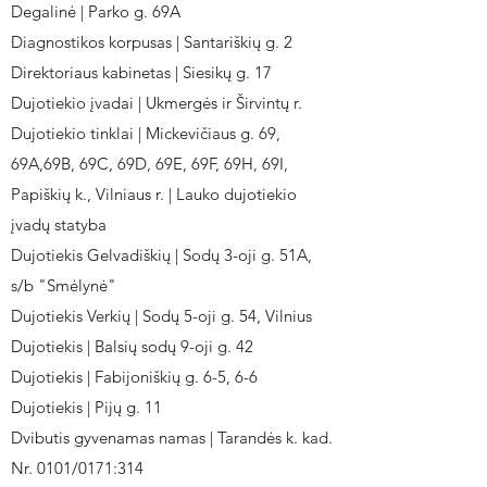
Degalinė | Parko g. 69A
Diagnostikos korpusas | Santariškių g. 2
Direktoriaus kabinetas | Siesikų g. 17
Dujotiekio įvadai | Ukmergės ir Širvintų r.
Dujotiekio tinklai | Mickevičiaus g. 69,
69A,69B, 69C, 69D, 69E, 69F, 69H, 69I,
Papiškių k., Vilniaus r. | Lauko dujotiekio
įvadų statyba
Dujotiekis Gelvadiškių | Sodų 3-oji g. 51A,
s/b "Smėlynė"
Dujotiekis Verkių | Sodų 5-oji g. 54, Vilnius
Dujotiekis | Balsių sodų 9-oji g. 42
Dujotiekis | Fabijoniškių g. 6-5, 6-6
Dujotiekis | Pijų g. 11
Dvibutis gyvenamas namas | Tarandės k. kad.
Nr. 0101/0171:314