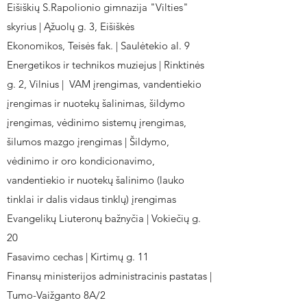
Eišiškių S.Rapolionio gimnazija "Vilties"
skyrius | Ąžuolų g. 3, Eišiškės
Ekonomikos, Teisės fak. | Saulėtekio al. 9
Energetikos ir technikos muziejus | Rinktinės
g. 2, Vilnius | VAM įrengimas, vandentiekio
įrengimas ir nuotekų šalinimas, šildymo
įrengimas, vėdinimo sistemų įrengimas,
šilumos mazgo įrengimas | Šildymo,
vėdinimo ir oro kondicionavimo,
vandentiekio ir nuotekų šalinimo (lauko
tinklai ir dalis vidaus tinklų) įrengimas
Evangelikų Liuteronų bažnyčia | Vokiečių g.
20
Fasavimo cechas | Kirtimų g. 11
Finansų ministerijos administracinis pastatas |
Tumo-Vaižganto 8A/2