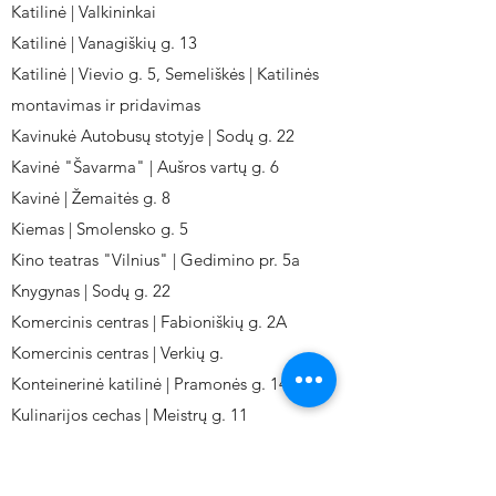
Katilinė | Valkininkai
Katilinė | Vanagiškių g. 13
Katilinė | Vievio g. 5, Semeliškės | Katilinės
montavimas ir pridavimas
Kavinukė Autobusų stotyje | Sodų g. 22
Kavinė "Šavarma" | Aušros vartų g. 6
Kavinė | Žemaitės g. 8
Kiemas | Smolensko g. 5
Kino teatras "Vilnius" | Gedimino pr. 5a
Knygynas | Sodų g. 22
Komercinis centras | Fabioniškių g. 2A
Komercinis centras | Verkių g.
Konteinerinė katilinė | Pramonės g. 141
Kulinarijos cechas | Meistrų g. 11
Kulinarinis cechas IKI-Fabij. | Fabijoniškių 2A.
Kuro aparatūros gamykla | Kalvarijų g. 143