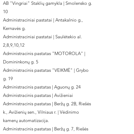
AB "Vingriai" Staklių gamykla | Smolensko g.
10
Administraciniai pastatai | Antakalnio g.,
Kernavės g.
Administraciniai pastatai | Saulėtekio al.
2,8,9,10,12
Administracinis pastatas "MOTOROLA" |
Domininkonų g. 5
Administracinis pastatas "VEIKMĖ" | Grybo
g. 19
Administracinis pastatas | Aguonų g. 24
Administracinis pastatas | Avižieniai
Administracinis pastatas | Beržų g. 2B, Riešės
k., Avižienių sen., Vilniaus r. | Vėdinimo
kamerų automatizacija.
Administracinis pastatas | Beržų g. 7, Riešės