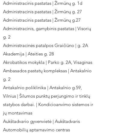
Administracinis pastatas | Žirmūnų g. 1d
Administracinis pastatas | Žirmūnų g. 27
Administracinis pastatas | Žirmūnų g.27
Administracinis, gamybinis pastatas | Visorių
g. 2
Administracinės patalpos Graičiūno | g. 2A
Akademija | Ateities g. 28
Akrobatikos mokykla | Parko g. 2A, Visaginas
Ambasados pastatų kompleksas | Antakalnio
g. 2
Antakalnio poliklinika | Antakalnio g.59,
Vilnius | Šilumos punktų perjungimo ir tinklų
statybos darbai. | Kondicioanvimo sistemos ir
jų montavimas
Aukštadvario gyvenvietė | Aukštadvaris
Automobilių aptarnavimo centras