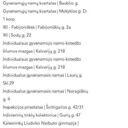
Gyvenamųjų namų kvartalas | Baublio g.
Gyvenamųjų namų kvartalas | Mokyklos g. D-
1 korp
IKI - Fabijoniškės | Fabijoniškių g. 2a
IKI | Sodų g. 22
Individualaus gyvenamojo namo-kotedžo
šilumos mazgas | Kalvarijų g. 218
Individualaus gyvenamojo namo-kotedžo
šilumos mazgas | Kalvarijų g. 218
Individualus gyvenamasis namas | Laurų g.
Skl.29
Individualus gyvenamasis namas | Noragiškių
g. 4
Inspekcijos priestatas | Švitrigailos g. 42/31
Inžinierinių tinklų kolektorius | Gurių g. 47
Kalesninkų Liudviko Narbuto gimnazija |