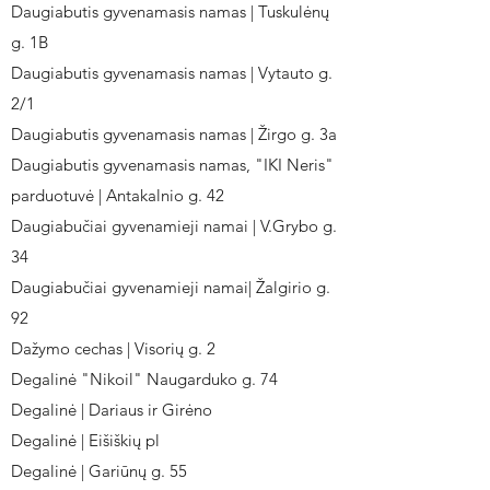
Daugiabutis gyvenamasis namas | Tuskulėnų
g. 1B
Daugiabutis gyvenamasis namas | Vytauto g.
2/1
Daugiabutis gyvenamasis namas | Žirgo g. 3a
Daugiabutis gyvenamasis namas, "IKI Neris"
parduotuvė | Antakalnio g. 42
Daugiabučiai gyvenamieji namai | V.Grybo g.
34
Daugiabučiai gyvenamieji namai| Žalgirio g.
92
Dažymo cechas | Visorių g. 2
Degalinė "Nikoil" Naugarduko g. 74
Degalinė | Dariaus ir Girėno
Degalinė | Eišiškių pl
Degalinė | Gariūnų g. 55