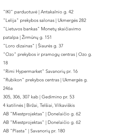
"IKI" parduotuvė | Antakalnio g. 42
"Lelija" prekybos salonas | Ukmergės 282
"Lietuvos bankas" Monetų skaičiavimo
patalpa | Žirmūnų g. 151
"Loro dizainas" | Šiaurės g. 37
"Ozo" prekybos ir pramogų centras | Ozo g.
18
"Rimi Hypermarket" Savanorių pr. 16
"Rubikon" prekybos centras | Ukmergės g.
246a
305, 306, 307 kab | Gedimino pr. 53
4 katilinės | Biržai, Telšiai, Vilkaviškis
AB "Miestprojektas" | Donelaičio g. 62
AB "Miestprojektas" | Donelaičio g. 62
AB "Plasta" | Savanorių pr. 180