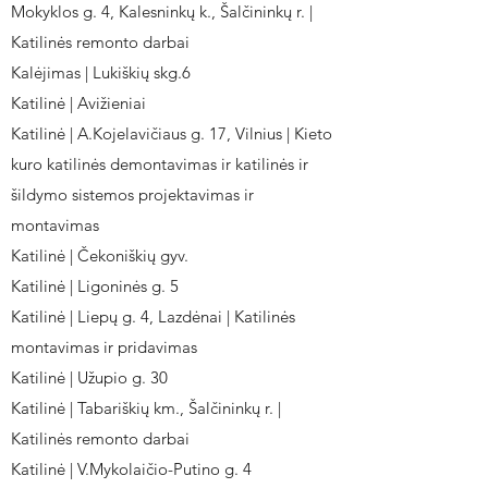
Mokyklos g. 4, Kalesninkų k., Šalčininkų r. |
Katilinės remonto darbai
Kalėjimas | Lukiškių skg.6
Katilinė | Avižieniai
Katilinė | A.Kojelavičiaus g. 17, Vilnius | Kieto
kuro katilinės demontavimas ir katilinės ir
šildymo sistemos projektavimas ir
montavimas
Katilinė | Čekoniškių gyv.
Katilinė | Ligoninės g. 5
Katilinė | Liepų g. 4, Lazdėnai | Katilinės
montavimas ir pridavimas
Katilinė | Užupio g. 30
Katilinė | Tabariškių km., Šalčininkų r. |
Katilinės remonto darbai
Katilinė | V.Mykolaičio-Putino g. 4