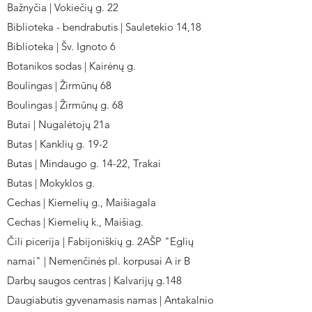
Bažnyčia | Vokiečių g. 22
Biblioteka - bendrabutis | Sauletekio 14,18
Biblioteka | Šv. Ignoto 6
Botanikos sodas | Kairėnų g.
Boulingas | Žirmūnų 68
Boulingas | Žirmūnų g. 68
Butai | Nugalėtojų 21a
Butas | Kanklių g. 19-2
Butas | Mindaugo g. 14-22, Trakai
Butas | Mokyklos g.
Cechas | Kiemelių g., Maišiagala
Cechas | Kiemelių k., Maišiag.
Čili picerija | Fabijoniškių g. 2AŠP "Eglių
namai" | Nemenčinės pl. korpusai A ir B
Darbų saugos centras | Kalvarijų g.148
Daugiabutis gyvenamasis namas | Antakalnio