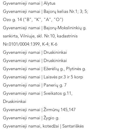
Gyvenamieji namai | Alytus
Gyvenamieji namai | Bajorų kelias Nr.1; 3; 5;
Ozo g. 14 ("B", "K", "A", "O")
Gyvenamieji namai | Bajorų-Mokslininkių g.
sankirta, Vilniuje, skl. Nr.10, kadastrinis
Nr.0101/0004:1399, K-4; K-6
Gyvenamieji namai | Druskininkai
Gyvenamieji namai | Druskininkai
Gyvenamieji namai | Ežerėlių g., Plytinės g.
Gyvenamieji namai | Laisvės pr.3 ir 5 korp
Gyvenamieji namai | Panerių g. 7
Gyvenamieji namai | Sveikatos g.11,
Druskininkai
Gyvenamieji namai | Žirmūnų 145,147
Gyvenamieji namai | Žygio g.
Gyvenamieji namai, kotedžai | Santariškės