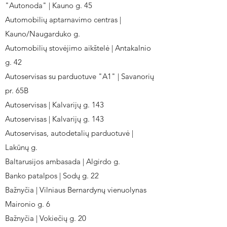
"Autonoda" | Kauno g. 45
Automobilių aptarnavimo centras |
Kauno/Naugarduko g.
Automobilių stovėjimo aikštelė | Antakalnio
g. 42
Autoservisas su parduotuve "A1" | Savanorių
pr. 65B
Autoservisas | Kalvarijų g. 143
Autoservisas | Kalvarijų g. 143
Autoservisas, autodetalių parduotuvė |
Lakūnų g.
Baltarusijos ambasada | Algirdo g.
Banko patalpos | Sodų g. 22
Bažnyčia | Vilniaus Bernardynų vienuolynas
Maironio g. 6
Bažnyčia | Vokiečių g. 20