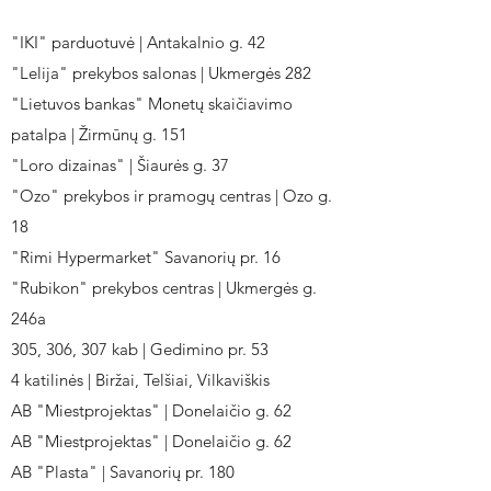
"IKI" parduotuvė | Antakalnio g. 42
"Lelija" prekybos salonas | Ukmergės 282
"Lietuvos bankas" Monetų skaičiavimo
patalpa | Žirmūnų g. 151
"Loro dizainas" | Šiaurės g. 37
"Ozo" prekybos ir pramogų centras | Ozo g.
18
"Rimi Hypermarket" Savanorių pr. 16
"Rubikon" prekybos centras | Ukmergės g.
246a
305, 306, 307 kab | Gedimino pr. 53
4 katilinės | Biržai, Telšiai, Vilkaviškis
AB "Miestprojektas" | Donelaičio g. 62
AB "Miestprojektas" | Donelaičio g. 62
AB "Plasta" | Savanorių pr. 180