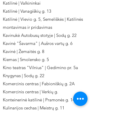
Katilinė | Valkininkai
Katilinė | Vanagiškių g. 13
Katilinė | Vievio g. 5, Semeliškės | Katilinės
montavimas ir pridavimas
Kavinukė Autobusų stotyje | Sodų g. 22
Kavinė "Šavarma" | Aušros vartų g. 6
Kavinė | Žemaitės g. 8
Kiemas | Smolensko g. 5
Kino teatras "Vilnius" | Gedimino pr. 5a
Knygynas | Sodų g. 22
Komercinis centras | Fabioniškių g. 2A
Komercinis centras | Verkių g.
Konteinerinė katilinė | Pramonės g. 141
Kulinarijos cechas | Meistrų g. 11
Kulinarinis cechas IKI-Fabij. | Fabijoniškių 2A.
Kuro aparatūros gamykla | Kalvarijų g. 143