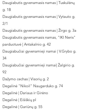
Daugiabutis gyvenamasis namas | Tuskulėnų
g. 1B
Daugiabutis gyvenamasis namas | Vytauto g.
2/1
Daugiabutis gyvenamasis namas | Žirgo g. 3a
Daugiabutis gyvenamasis namas, "IKI Neris"
parduotuvė | Antakalnio g. 42
Daugiabučiai gyvenamieji namai | V.Grybo g.
34
Daugiabučiai gyvenamieji namai| Žalgirio g.
92
Dažymo cechas | Visorių g. 2
Degalinė "Nikoil" Naugarduko g. 74
Degalinė | Dariaus ir Girėno
Degalinė | Eišiškių pl
Degalinė | Gariūnų g. 55