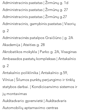
Administracinis pastatas | Žirmūnų g. 1d
Administracinis pastatas | Žirmūnų g. 27
Administracinis pastatas | Žirmūnų g.27
Administracinis, gamybinis pastatas | Visorių
g. 2
Administracinės patalpos Graičiūno | g. 2A
Akademija | Ateities g. 28
Akrobatikos mokykla | Parko g. 2A, Visaginas
Ambasados pastatų kompleksas | Antakalnio
g. 2
Antakalnio poliklinika | Antakalnio g.59,
Vilnius | Šilumos punktų perjungimo ir tinklų
statybos darbai. | Kondicioanvimo sistemos ir
jų montavimas
Aukštadvario gyvenvietė | Aukštadvaris
Automobilių aptarnavimo centras