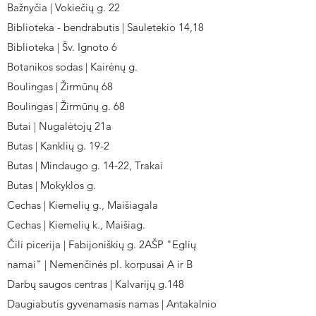
Bažnyčia | Vokiečių g. 22
Biblioteka - bendrabutis | Sauletekio 14,18
Biblioteka | Šv. Ignoto 6
Botanikos sodas | Kairėnų g.
Boulingas | Žirmūnų 68
Boulingas | Žirmūnų g. 68
Butai | Nugalėtojų 21a
Butas | Kanklių g. 19-2
Butas | Mindaugo g. 14-22, Trakai
Butas | Mokyklos g.
Cechas | Kiemelių g., Maišiagala
Cechas | Kiemelių k., Maišiag.
Čili picerija | Fabijoniškių g. 2AŠP "Eglių
namai" | Nemenčinės pl. korpusai A ir B
Darbų saugos centras | Kalvarijų g.148
Daugiabutis gyvenamasis namas | Antakalnio