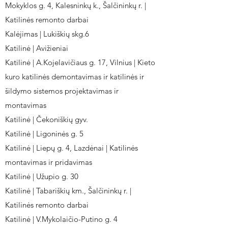
Mokyklos g. 4, Kalesninkų k., Šalčininkų r. |
Katilinės remonto darbai
Kalėjimas | Lukiškių skg.6
Katilinė | Avižieniai
Katilinė | A.Kojelavičiaus g. 17, Vilnius | Kieto
kuro katilinės demontavimas ir katilinės ir
šildymo sistemos projektavimas ir
montavimas
Katilinė | Čekoniškių gyv.
Katilinė | Ligoninės g. 5
Katilinė | Liepų g. 4, Lazdėnai | Katilinės
montavimas ir pridavimas
Katilinė | Užupio g. 30
Katilinė | Tabariškių km., Šalčininkų r. |
Katilinės remonto darbai
Katilinė | V.Mykolaičio-Putino g. 4