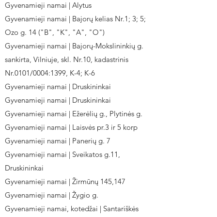
Gyvenamieji namai | Alytus
Gyvenamieji namai | Bajorų kelias Nr.1; 3; 5;
Ozo g. 14 ("B", "K", "A", "O")
Gyvenamieji namai | Bajorų-Mokslininkių g.
sankirta, Vilniuje, skl. Nr.10, kadastrinis
Nr.0101/0004:1399, K-4; K-6
Gyvenamieji namai | Druskininkai
Gyvenamieji namai | Druskininkai
Gyvenamieji namai | Ežerėlių g., Plytinės g.
Gyvenamieji namai | Laisvės pr.3 ir 5 korp
Gyvenamieji namai | Panerių g. 7
Gyvenamieji namai | Sveikatos g.11,
Druskininkai
Gyvenamieji namai | Žirmūnų 145,147
Gyvenamieji namai | Žygio g.
Gyvenamieji namai, kotedžai | Santariškės