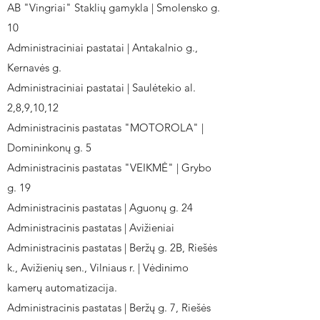
AB "Vingriai" Staklių gamykla | Smolensko g.
10
Administraciniai pastatai | Antakalnio g.,
Kernavės g.
Administraciniai pastatai | Saulėtekio al.
2,8,9,10,12
Administracinis pastatas "MOTOROLA" |
Domininkonų g. 5
Administracinis pastatas "VEIKMĖ" | Grybo
g. 19
Administracinis pastatas | Aguonų g. 24
Administracinis pastatas | Avižieniai
Administracinis pastatas | Beržų g. 2B, Riešės
k., Avižienių sen., Vilniaus r. | Vėdinimo
kamerų automatizacija.
Administracinis pastatas | Beržų g. 7, Riešės