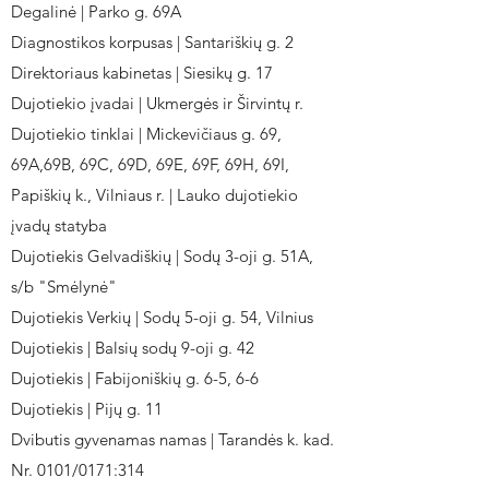
Degalinė | Parko g. 69A
Diagnostikos korpusas | Santariškių g. 2
Direktoriaus kabinetas | Siesikų g. 17
Dujotiekio įvadai | Ukmergės ir Širvintų r.
Dujotiekio tinklai | Mickevičiaus g. 69,
69A,69B, 69C, 69D, 69E, 69F, 69H, 69I,
Papiškių k., Vilniaus r. | Lauko dujotiekio
įvadų statyba
Dujotiekis Gelvadiškių | Sodų 3-oji g. 51A,
s/b "Smėlynė"
Dujotiekis Verkių | Sodų 5-oji g. 54, Vilnius
Dujotiekis | Balsių sodų 9-oji g. 42
Dujotiekis | Fabijoniškių g. 6-5, 6-6
Dujotiekis | Pijų g. 11
Dvibutis gyvenamas namas | Tarandės k. kad.
Nr. 0101/0171:314