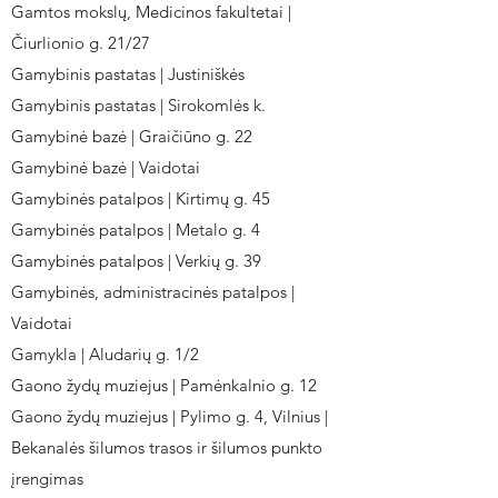
Gamtos mokslų, Medicinos fakultetai |
Čiurlionio g. 21/27
Gamybinis pastatas | Justiniškės
Gamybinis pastatas | Sirokomlės k.
Gamybinė bazė | Graičiūno g. 22
Gamybinė bazė | Vaidotai
Gamybinės patalpos | Kirtimų g. 45
Gamybinės patalpos | Metalo g. 4
Gamybinės patalpos | Verkių g. 39
Gamybinės, administracinės patalpos |
Vaidotai
Gamykla | Aludarių g. 1/2
Gaono žydų muziejus | Pamėnkalnio g. 12
Gaono žydų muziejus | Pylimo g. 4, Vilnius |
Bekanalės šilumos trasos ir šilumos punkto
įrengimas