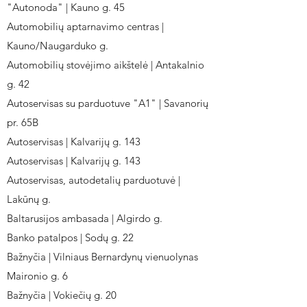
"Autonoda" | Kauno g. 45
Automobilių aptarnavimo centras |
Kauno/Naugarduko g.
Automobilių stovėjimo aikštelė | Antakalnio
g. 42
Autoservisas su parduotuve "A1" | Savanorių
pr. 65B
Autoservisas | Kalvarijų g. 143
Autoservisas | Kalvarijų g. 143
Autoservisas, autodetalių parduotuvė |
Lakūnų g.
Baltarusijos ambasada | Algirdo g.
Banko patalpos | Sodų g. 22
Bažnyčia | Vilniaus Bernardynų vienuolynas
Maironio g. 6
Bažnyčia | Vokiečių g. 20