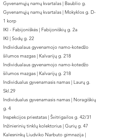
Gyvenamųjų namų kvartalas | Baublio g.
Gyvenamųjų namų kvartalas | Mokyklos g. D-
1 korp
IKI - Fabijoniškės | Fabijoniškių g. 2a
IKI | Sodų g. 22
Individualaus gyvenamojo namo-kotedžo
šilumos mazgas | Kalvarijų g. 218
Individualaus gyvenamojo namo-kotedžo
šilumos mazgas | Kalvarijų g. 218
Individualus gyvenamasis namas | Laurų g.
Skl.29
Individualus gyvenamasis namas | Noragiškių
g. 4
Inspekcijos priestatas | Švitrigailos g. 42/31
Inžinierinių tinklų kolektorius | Gurių g. 47
Kalesninkų Liudviko Narbuto gimnazija |