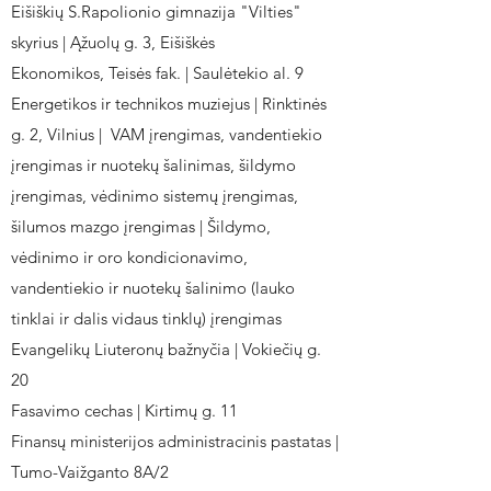
Eišiškių S.Rapolionio gimnazija "Vilties"
skyrius | Ąžuolų g. 3, Eišiškės
Ekonomikos, Teisės fak. | Saulėtekio al. 9
Energetikos ir technikos muziejus | Rinktinės
g. 2, Vilnius | VAM įrengimas, vandentiekio
įrengimas ir nuotekų šalinimas, šildymo
įrengimas, vėdinimo sistemų įrengimas,
šilumos mazgo įrengimas | Šildymo,
vėdinimo ir oro kondicionavimo,
vandentiekio ir nuotekų šalinimo (lauko
tinklai ir dalis vidaus tinklų) įrengimas
Evangelikų Liuteronų bažnyčia | Vokiečių g.
20
Fasavimo cechas | Kirtimų g. 11
Finansų ministerijos administracinis pastatas |
Tumo-Vaižganto 8A/2