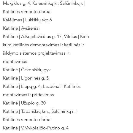
Mokyklos g. 4, Kalesninkų k., Šalčininkų r. |
Katilinės remonto darbai
Kalėjimas | Lukiškių skg.6
Katilinė | Avižieniai
Katilinė | A.Kojelavičiaus g. 17, Vilnius | Kieto
kuro katilinės demontavimas ir katilinės ir
šildymo sistemos projektavimas ir
montavimas
Katilinė | Čekoniškių gyv.
Katilinė | Ligoninės g. 5
Katilinė | Liepų g. 4, Lazdėnai | Katilinės
montavimas ir pridavimas
Katilinė | Užupio g. 30
Katilinė | Tabariškių km., Šalčininkų r. |
Katilinės remonto darbai
Katilinė | V.Mykolaičio-Putino g. 4