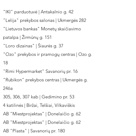
"IKI" parduotuvė | Antakalnio g. 42
"Lelija" prekybos salonas | Ukmergės 282
"Lietuvos bankas" Monetų skaičiavimo
patalpa | Žirmūnų g. 151
"Loro dizainas" | Šiaurės g. 37
"Ozo" prekybos ir pramogų centras | Ozo g.
18
"Rimi Hypermarket" Savanorių pr. 16
"Rubikon" prekybos centras | Ukmergės g.
246a
305, 306, 307 kab | Gedimino pr. 53
4 katilinės | Biržai, Telšiai, Vilkaviškis
AB "Miestprojektas" | Donelaičio g. 62
AB "Miestprojektas" | Donelaičio g. 62
AB "Plasta" | Savanorių pr. 180