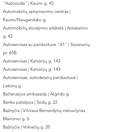
"Autonoda" | Kauno g. 45
Automobilių aptarnavimo centras |
Kauno/Naugarduko g.
Automobilių stovėjimo aikštelė | Antakalnio
g. 42
Autoservisas su parduotuve "A1" | Savanorių
pr. 65B
Autoservisas | Kalvarijų g. 143
Autoservisas | Kalvarijų g. 143
Autoservisas, autodetalių parduotuvė |
Lakūnų g.
Baltarusijos ambasada | Algirdo g.
Banko patalpos | Sodų g. 22
Bažnyčia | Vilniaus Bernardynų vienuolynas
Maironio g. 6
Bažnyčia | Vokiečių g. 20