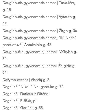
Daugiabutis gyvenamasis namas | Tuskulėnų
g. 1B
Daugiabutis gyvenamasis namas | Vytauto g.
2/1
Daugiabutis gyvenamasis namas | Žirgo g. 3a
Daugiabutis gyvenamasis namas, "IKI Neris"
parduotuvė | Antakalnio g. 42
Daugiabučiai gyvenamieji namai | V.Grybo g.
34
Daugiabučiai gyvenamieji namai| Žalgirio g.
92
Dažymo cechas | Visorių g. 2
Degalinė "Nikoil" Naugarduko g. 74
Degalinė | Dariaus ir Girėno
Degalinė | Eišiškių pl
Degalinė | Gariūnų g. 55