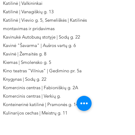
Katilinė | Valkininkai
Katilinė | Vanagiškių g. 13
Katilinė | Vievio g. 5, Semeliškės | Katilinės
montavimas ir pridavimas
Kavinukė Autobusų stotyje | Sodų g. 22
Kavinė "Šavarma" | Aušros vartų g. 6
Kavinė | Žemaitės g. 8
Kiemas | Smolensko g. 5
Kino teatras "Vilnius" | Gedimino pr. 5a
Knygynas | Sodų g. 22
Komercinis centras | Fabioniškių g. 2A
Komercinis centras | Verkių g.
Konteinerinė katilinė | Pramonės g. 141
Kulinarijos cechas | Meistrų g. 11
Kulinarinis cechas IKI-Fabij. | Fabijoniškių 2A.
Kuro aparatūros gamykla | Kalvarijų g. 143