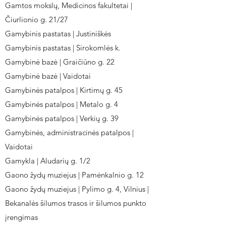
Gamtos mokslų, Medicinos fakultetai |
Čiurlionio g. 21/27
Gamybinis pastatas | Justiniškės
Gamybinis pastatas | Sirokomlės k.
Gamybinė bazė | Graičiūno g. 22
Gamybinė bazė | Vaidotai
Gamybinės patalpos | Kirtimų g. 45
Gamybinės patalpos | Metalo g. 4
Gamybinės patalpos | Verkių g. 39
Gamybinės, administracinės patalpos |
Vaidotai
Gamykla | Aludarių g. 1/2
Gaono žydų muziejus | Pamėnkalnio g. 12
Gaono žydų muziejus | Pylimo g. 4, Vilnius |
Bekanalės šilumos trasos ir šilumos punkto
įrengimas