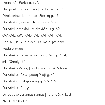
Degalinė | Parko g. 69A
Diagnostikos korpusas | Santariškių g. 2
Direktoriaus kabinetas | Siesikų g. 17
Dujotiekio įvadai | Ukmergės ir Širvintų r.
Dujotiekio tinklai | Mickevičiaus g. 69,
69A,69B, 69C, 69D, 69E, 69F, 69H, 69I,
Papiškių k., Vilniaus r. | Lauko dujotiekio
įvadų statyba
Dujotiekis Gelvadiškių | Sodų 3-oji g. 51A,
s/b "Smėlynė"
Dujotiekis Verkių | Sodų 5-oji g. 54, Vilnius
Dujotiekis | Balsių sodų 9-oji g. 42
Dujotiekis | Fabijoniškių g. 6-5, 6-6
Dujotiekis | Pijų g. 11
Dvibutis gyvenamas namas | Tarandės k. kad.
Nr. 0101/0171:314