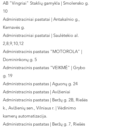
AB "Vingriai" Staklių gamykla | Smolensko g.
10
Administraciniai pastatai | Antakalnio g.,
Kernavės g.
Administraciniai pastatai | Saulėtekio al.
2,8,9,10,12
Administracinis pastatas "MOTOROLA" |
Domininkonų g. 5
Administracinis pastatas "VEIKMĖ" | Grybo
g. 19
Administracinis pastatas | Aguonų g. 24
Administracinis pastatas | Avižieniai
Administracinis pastatas | Beržų g. 2B, Riešės
k., Avižienių sen., Vilniaus r. | Vėdinimo
kamerų automatizacija.
Administracinis pastatas | Beržų g. 7, Riešės