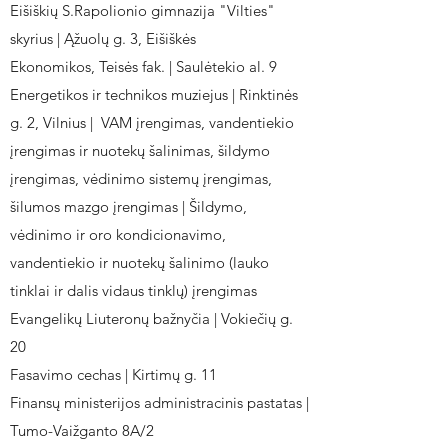
Eišiškių S.Rapolionio gimnazija "Vilties"
skyrius | Ąžuolų g. 3, Eišiškės
Ekonomikos, Teisės fak. | Saulėtekio al. 9
Energetikos ir technikos muziejus | Rinktinės
g. 2, Vilnius | VAM įrengimas, vandentiekio
įrengimas ir nuotekų šalinimas, šildymo
įrengimas, vėdinimo sistemų įrengimas,
šilumos mazgo įrengimas | Šildymo,
vėdinimo ir oro kondicionavimo,
vandentiekio ir nuotekų šalinimo (lauko
tinklai ir dalis vidaus tinklų) įrengimas
Evangelikų Liuteronų bažnyčia | Vokiečių g.
20
Fasavimo cechas | Kirtimų g. 11
Finansų ministerijos administracinis pastatas |
Tumo-Vaižganto 8A/2