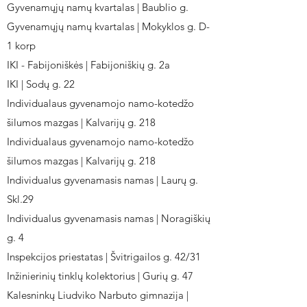
Gyvenamųjų namų kvartalas | Baublio g.
Gyvenamųjų namų kvartalas | Mokyklos g. D-
1 korp
IKI - Fabijoniškės | Fabijoniškių g. 2a
IKI | Sodų g. 22
Individualaus gyvenamojo namo-kotedžo
šilumos mazgas | Kalvarijų g. 218
Individualaus gyvenamojo namo-kotedžo
šilumos mazgas | Kalvarijų g. 218
Individualus gyvenamasis namas | Laurų g.
Skl.29
Individualus gyvenamasis namas | Noragiškių
g. 4
Inspekcijos priestatas | Švitrigailos g. 42/31
Inžinierinių tinklų kolektorius | Gurių g. 47
Kalesninkų Liudviko Narbuto gimnazija |