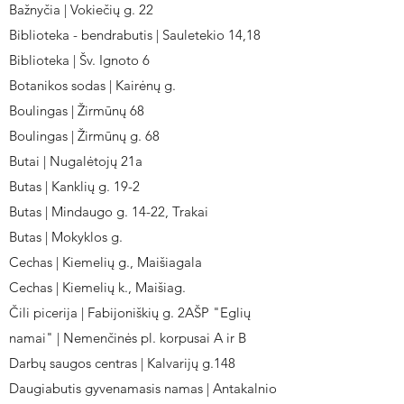
Bažnyčia | Vokiečių g. 22
Biblioteka - bendrabutis | Sauletekio 14,18
Biblioteka | Šv. Ignoto 6
Botanikos sodas | Kairėnų g.
Boulingas | Žirmūnų 68
Boulingas | Žirmūnų g. 68
Butai | Nugalėtojų 21a
Butas | Kanklių g. 19-2
Butas | Mindaugo g. 14-22, Trakai
Butas | Mokyklos g.
Cechas | Kiemelių g., Maišiagala
Cechas | Kiemelių k., Maišiag.
Čili picerija | Fabijoniškių g. 2AŠP "Eglių
namai" | Nemenčinės pl. korpusai A ir B
Darbų saugos centras | Kalvarijų g.148
Daugiabutis gyvenamasis namas | Antakalnio