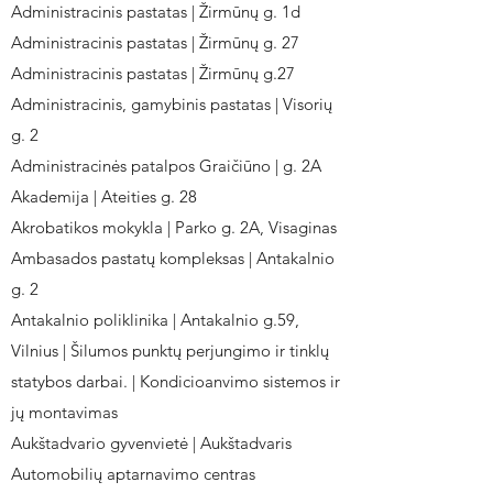
Administracinis pastatas | Žirmūnų g. 1d
Administracinis pastatas | Žirmūnų g. 27
Administracinis pastatas | Žirmūnų g.27
Administracinis, gamybinis pastatas | Visorių
g. 2
Administracinės patalpos Graičiūno | g. 2A
Akademija | Ateities g. 28
Akrobatikos mokykla | Parko g. 2A, Visaginas
Ambasados pastatų kompleksas | Antakalnio
g. 2
Antakalnio poliklinika | Antakalnio g.59,
Vilnius | Šilumos punktų perjungimo ir tinklų
statybos darbai. | Kondicioanvimo sistemos ir
jų montavimas
Aukštadvario gyvenvietė | Aukštadvaris
Automobilių aptarnavimo centras