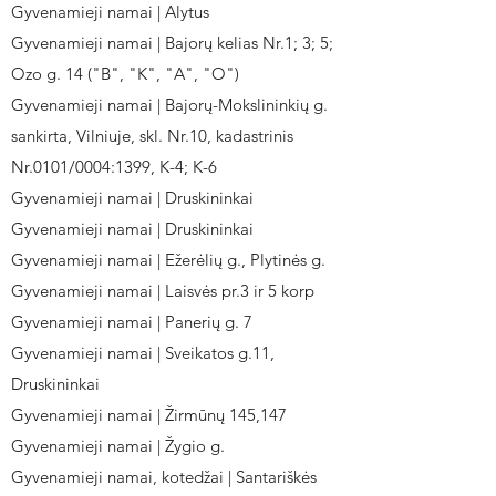
Gyvenamieji namai | Alytus
Gyvenamieji namai | Bajorų kelias Nr.1; 3; 5;
Ozo g. 14 ("B", "K", "A", "O")
Gyvenamieji namai | Bajorų-Mokslininkių g.
sankirta, Vilniuje, skl. Nr.10, kadastrinis
Nr.0101/0004:1399, K-4; K-6
Gyvenamieji namai | Druskininkai
Gyvenamieji namai | Druskininkai
Gyvenamieji namai | Ežerėlių g., Plytinės g.
Gyvenamieji namai | Laisvės pr.3 ir 5 korp
Gyvenamieji namai | Panerių g. 7
Gyvenamieji namai | Sveikatos g.11,
Druskininkai
Gyvenamieji namai | Žirmūnų 145,147
Gyvenamieji namai | Žygio g.
Gyvenamieji namai, kotedžai | Santariškės