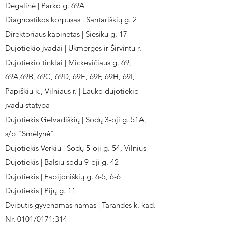
Degalinė | Parko g. 69A
Diagnostikos korpusas | Santariškių g. 2
Direktoriaus kabinetas | Siesikų g. 17
Dujotiekio įvadai | Ukmergės ir Širvintų r.
Dujotiekio tinklai | Mickevičiaus g. 69,
69A,69B, 69C, 69D, 69E, 69F, 69H, 69I,
Papiškių k., Vilniaus r. | Lauko dujotiekio
įvadų statyba
Dujotiekis Gelvadiškių | Sodų 3-oji g. 51A,
s/b "Smėlynė"
Dujotiekis Verkių | Sodų 5-oji g. 54, Vilnius
Dujotiekis | Balsių sodų 9-oji g. 42
Dujotiekis | Fabijoniškių g. 6-5, 6-6
Dujotiekis | Pijų g. 11
Dvibutis gyvenamas namas | Tarandės k. kad.
Nr. 0101/0171:314