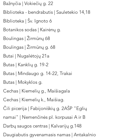
Bažnyčia | Vokiečių g. 22
Biblioteka - bendrabutis | Sauletekio 14,18
Biblioteka | Šv. Ignoto 6
Botanikos sodas | Kairėnų g.
Boulingas | Žirmūnų 68
Boulingas | Žirmūnų g. 68
Butai | Nugalėtojų 21a
Butas | Kanklių g. 19-2
Butas | Mindaugo g. 14-22, Trakai
Butas | Mokyklos g.
Cechas | Kiemelių g., Maišiagala
Cechas | Kiemelių k., Maišiag.
Čili picerija | Fabijoniškių g. 2AŠP "Eglių
namai" | Nemenčinės pl. korpusai A ir B
Darbų saugos centras | Kalvarijų g.148
Daugiabutis gyvenamasis namas | Antakalnio