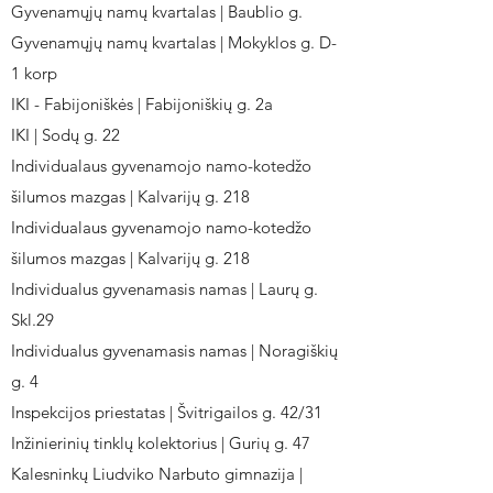
Gyvenamųjų namų kvartalas | Baublio g.
Gyvenamųjų namų kvartalas | Mokyklos g. D-
1 korp
IKI - Fabijoniškės | Fabijoniškių g. 2a
IKI | Sodų g. 22
Individualaus gyvenamojo namo-kotedžo
šilumos mazgas | Kalvarijų g. 218
Individualaus gyvenamojo namo-kotedžo
šilumos mazgas | Kalvarijų g. 218
Individualus gyvenamasis namas | Laurų g.
Skl.29
Individualus gyvenamasis namas | Noragiškių
g. 4
Inspekcijos priestatas | Švitrigailos g. 42/31
Inžinierinių tinklų kolektorius | Gurių g. 47
Kalesninkų Liudviko Narbuto gimnazija |