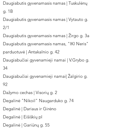
Daugiabutis gyvenamasis namas | Tuskulėnų
g. 1B
Daugiabutis gyvenamasis namas | Vytauto g.
2/1
Daugiabutis gyvenamasis namas | Žirgo g. 3a
Daugiabutis gyvenamasis namas, "IKI Neris"
parduotuvė | Antakalnio g. 42
Daugiabučiai gyvenamieji namai | V.Grybo g.
34
Daugiabučiai gyvenamieji namai| Žalgirio g.
92
Dažymo cechas | Visorių g. 2
Degalinė "Nikoil" Naugarduko g. 74
Degalinė | Dariaus ir Girėno
Degalinė | Eišiškių pl
Degalinė | Gariūnų g. 55