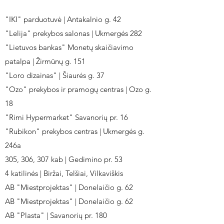
"IKI" parduotuvė | Antakalnio g. 42
"Lelija" prekybos salonas | Ukmergės 282
"Lietuvos bankas" Monetų skaičiavimo
patalpa | Žirmūnų g. 151
"Loro dizainas" | Šiaurės g. 37
"Ozo" prekybos ir pramogų centras | Ozo g.
18
"Rimi Hypermarket" Savanorių pr. 16
"Rubikon" prekybos centras | Ukmergės g.
246a
305, 306, 307 kab | Gedimino pr. 53
4 katilinės | Biržai, Telšiai, Vilkaviškis
AB "Miestprojektas" | Donelaičio g. 62
AB "Miestprojektas" | Donelaičio g. 62
AB "Plasta" | Savanorių pr. 180