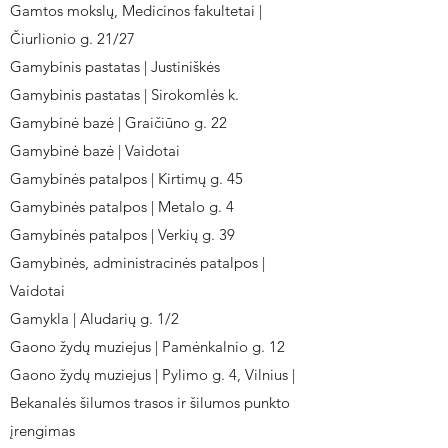
Gamtos mokslų, Medicinos fakultetai |
Čiurlionio g. 21/27
Gamybinis pastatas | Justiniškės
Gamybinis pastatas | Sirokomlės k.
Gamybinė bazė | Graičiūno g. 22
Gamybinė bazė | Vaidotai
Gamybinės patalpos | Kirtimų g. 45
Gamybinės patalpos | Metalo g. 4
Gamybinės patalpos | Verkių g. 39
Gamybinės, administracinės patalpos |
Vaidotai
Gamykla | Aludarių g. 1/2
Gaono žydų muziejus | Pamėnkalnio g. 12
Gaono žydų muziejus | Pylimo g. 4, Vilnius |
Bekanalės šilumos trasos ir šilumos punkto
įrengimas