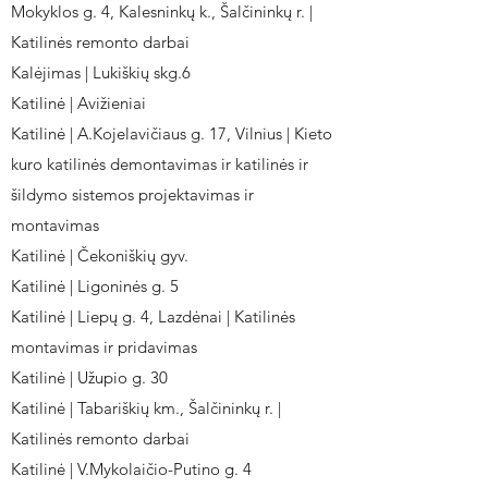
Mokyklos g. 4, Kalesninkų k., Šalčininkų r. |
Katilinės remonto darbai
Kalėjimas | Lukiškių skg.6
Katilinė | Avižieniai
Katilinė | A.Kojelavičiaus g. 17, Vilnius | Kieto
kuro katilinės demontavimas ir katilinės ir
šildymo sistemos projektavimas ir
montavimas
Katilinė | Čekoniškių gyv.
Katilinė | Ligoninės g. 5
Katilinė | Liepų g. 4, Lazdėnai | Katilinės
montavimas ir pridavimas
Katilinė | Užupio g. 30
Katilinė | Tabariškių km., Šalčininkų r. |
Katilinės remonto darbai
Katilinė | V.Mykolaičio-Putino g. 4