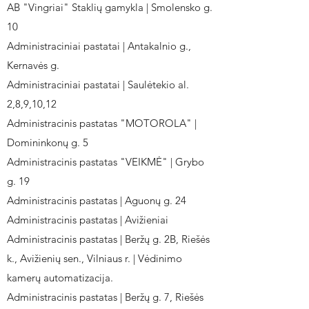
AB "Vingriai" Staklių gamykla | Smolensko g.
10
Administraciniai pastatai | Antakalnio g.,
Kernavės g.
Administraciniai pastatai | Saulėtekio al.
2,8,9,10,12
Administracinis pastatas "MOTOROLA" |
Domininkonų g. 5
Administracinis pastatas "VEIKMĖ" | Grybo
g. 19
Administracinis pastatas | Aguonų g. 24
Administracinis pastatas | Avižieniai
Administracinis pastatas | Beržų g. 2B, Riešės
k., Avižienių sen., Vilniaus r. | Vėdinimo
kamerų automatizacija.
Administracinis pastatas | Beržų g. 7, Riešės