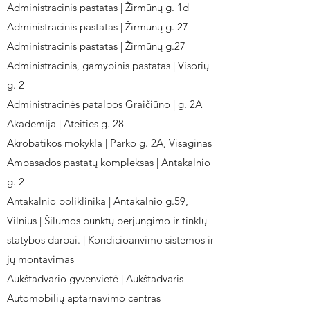
Administracinis pastatas | Žirmūnų g. 1d
Administracinis pastatas | Žirmūnų g. 27
Administracinis pastatas | Žirmūnų g.27
Administracinis, gamybinis pastatas | Visorių
g. 2
Administracinės patalpos Graičiūno | g. 2A
Akademija | Ateities g. 28
Akrobatikos mokykla | Parko g. 2A, Visaginas
Ambasados pastatų kompleksas | Antakalnio
g. 2
Antakalnio poliklinika | Antakalnio g.59,
Vilnius | Šilumos punktų perjungimo ir tinklų
statybos darbai. | Kondicioanvimo sistemos ir
jų montavimas
Aukštadvario gyvenvietė | Aukštadvaris
Automobilių aptarnavimo centras