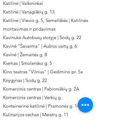
Katilinė | Valkininkai
Katilinė | Vanagiškių g. 13
Katilinė | Vievio g. 5, Semeliškės | Katilinės
montavimas ir pridavimas
Kavinukė Autobusų stotyje | Sodų g. 22
Kavinė "Šavarma" | Aušros vartų g. 6
Kavinė | Žemaitės g. 8
Kiemas | Smolensko g. 5
Kino teatras "Vilnius" | Gedimino pr. 5a
Knygynas | Sodų g. 22
Komercinis centras | Fabioniškių g. 2A
Komercinis centras | Verkių g.
Konteinerinė katilinė | Pramonės g. 141
Kulinarijos cechas | Meistrų g. 11
Kulinarinis cechas IKI-Fabij. | Fabijoniškių 2A.
Kuro aparatūros gamykla | Kalvarijų g. 143