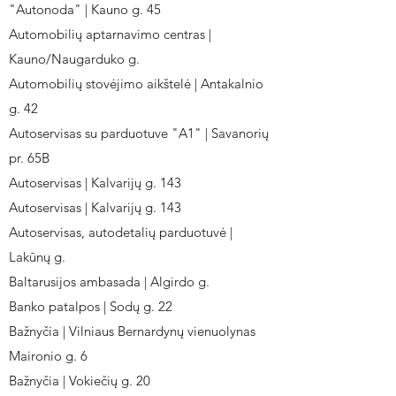
"Autonoda" | Kauno g. 45
Automobilių aptarnavimo centras |
Kauno/Naugarduko g.
Automobilių stovėjimo aikštelė | Antakalnio
g. 42
Autoservisas su parduotuve "A1" | Savanorių
pr. 65B
Autoservisas | Kalvarijų g. 143
Autoservisas | Kalvarijų g. 143
Autoservisas, autodetalių parduotuvė |
Lakūnų g.
Baltarusijos ambasada | Algirdo g.
Banko patalpos | Sodų g. 22
Bažnyčia | Vilniaus Bernardynų vienuolynas
Maironio g. 6
Bažnyčia | Vokiečių g. 20