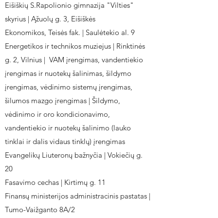
Eišiškių S.Rapolionio gimnazija "Vilties"
skyrius | Ąžuolų g. 3, Eišiškės
Ekonomikos, Teisės fak. | Saulėtekio al. 9
Energetikos ir technikos muziejus | Rinktinės
g. 2, Vilnius | VAM įrengimas, vandentiekio
įrengimas ir nuotekų šalinimas, šildymo
įrengimas, vėdinimo sistemų įrengimas,
šilumos mazgo įrengimas | Šildymo,
vėdinimo ir oro kondicionavimo,
vandentiekio ir nuotekų šalinimo (lauko
tinklai ir dalis vidaus tinklų) įrengimas
Evangelikų Liuteronų bažnyčia | Vokiečių g.
20
Fasavimo cechas | Kirtimų g. 11
Finansų ministerijos administracinis pastatas |
Tumo-Vaižganto 8A/2