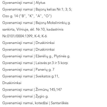
Gyvenamieji namai | Alytus
Gyvenamieji namai | Bajorų kelias Nr.1; 3; 5;
Ozo g. 14 ("B", "K", "A", "O")
Gyvenamieji namai | Bajorų-Mokslininkių g.
sankirta, Vilniuje, skl. Nr.10, kadastrinis
Nr.0101/0004:1399, K-4; K-6
Gyvenamieji namai | Druskininkai
Gyvenamieji namai | Druskininkai
Gyvenamieji namai | Ežerėlių g., Plytinės g.
Gyvenamieji namai | Laisvės pr.3 ir 5 korp
Gyvenamieji namai | Panerių g. 7
Gyvenamieji namai | Sveikatos g.11,
Druskininkai
Gyvenamieji namai | Žirmūnų 145,147
Gyvenamieji namai | Žygio g.
Gyvenamieji namai, kotedžai | Santariškės