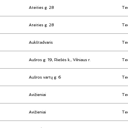
Ateities g. 28
Tec
Ateities g. 28
Tec
Aukštadvaris
Tec
Aušros g. 19, Riešės k., Vilniaus r.
Tec
Aušros vartų g. 6
Tec
Avižieniai
Tec
Avižieniai
Tec