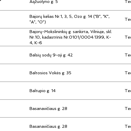
"
Aąžuolyno g. 5
Tec
Bajorų kelias Nr.1, 3, 5, Ozo g. 14 ("B", "K",
Tec
"A", "O")
Bajorų-Mokslininkių g. sankirta, Vilniuje, skl.
Tec
Nr.10, kadastrinis Nr.0101/0004:1399, K-
4, K-6
Balsių sodų 9-oji g. 42
Tec
Baltosios Vokės g. 35
Tec
Baltupio g. 14
Tec
Basanavičiaus g. 28
Tec
Basanavičiaus g. 28
Tec