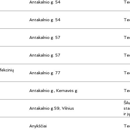
Antakalnio g. 54
Tec
Antakalnio g. 54
Tec
Antakalnio g. 57
Tec
Antakalnio g. 57
Tec
fekcinių
Antakalnio g. 77
Tec
Antakalnio g., Kernavės g.
Tec
Šil
Antakalnio g.59, Vilnius
sta
ir 
Anykščiai
Tec