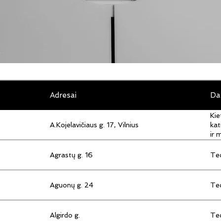
Adresai
Da
Kie
A.Kojelavičiaus g. 17, Vilnius
kat
ir 
Agrastų g. 16
Tec
Aguonų g. 24
Tec
Algirdo g.
Tec