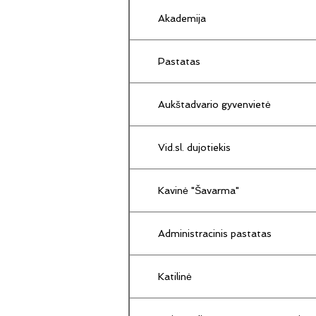
Akademija
Pastatas
Aukštadvario gyvenvietė
Vid.sl. dujotiekis
Kavinė "Šavarma"
Administracinis pastatas
Katilinė