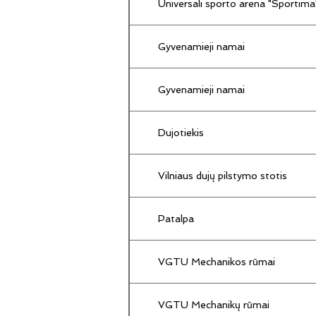
Universali sporto arena "Sportima
Gyvenamieji namai
Gyvenamieji namai
Dujotiekis
Vilniaus dujų pilstymo stotis
Patalpa
VGTU Mechanikos rūmai
VGTU Mechanikų rūmai