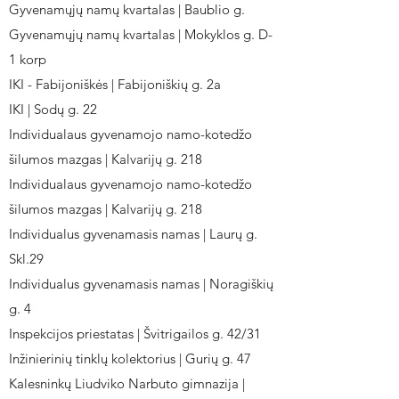
Gyvenamųjų namų kvartalas | Baublio g.
Gyvenamųjų namų kvartalas | Mokyklos g. D-
1 korp
IKI - Fabijoniškės | Fabijoniškių g. 2a
IKI | Sodų g. 22
Individualaus gyvenamojo namo-kotedžo
šilumos mazgas | Kalvarijų g. 218
Individualaus gyvenamojo namo-kotedžo
šilumos mazgas | Kalvarijų g. 218
Individualus gyvenamasis namas | Laurų g.
Skl.29
Individualus gyvenamasis namas | Noragiškių
g. 4
Inspekcijos priestatas | Švitrigailos g. 42/31
Inžinierinių tinklų kolektorius | Gurių g. 47
Kalesninkų Liudviko Narbuto gimnazija |