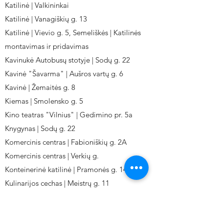
Katilinė | Valkininkai
Katilinė | Vanagiškių g. 13
Katilinė | Vievio g. 5, Semeliškės | Katilinės
montavimas ir pridavimas
Kavinukė Autobusų stotyje | Sodų g. 22
Kavinė "Šavarma" | Aušros vartų g. 6
Kavinė | Žemaitės g. 8
Kiemas | Smolensko g. 5
Kino teatras "Vilnius" | Gedimino pr. 5a
Knygynas | Sodų g. 22
Komercinis centras | Fabioniškių g. 2A
Komercinis centras | Verkių g.
Konteinerinė katilinė | Pramonės g. 141
Kulinarijos cechas | Meistrų g. 11
Kulinarinis cechas IKI-Fabij. | Fabijoniškių 2A.
Kuro aparatūros gamykla | Kalvarijų g. 143