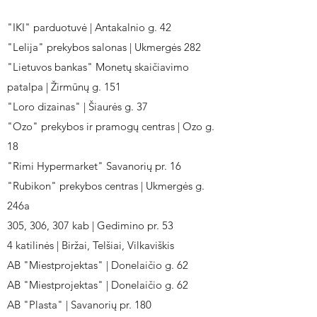
"IKI" parduotuvė | Antakalnio g. 42
"Lelija" prekybos salonas | Ukmergės 282
"Lietuvos bankas" Monetų skaičiavimo
patalpa | Žirmūnų g. 151
"Loro dizainas" | Šiaurės g. 37
"Ozo" prekybos ir pramogų centras | Ozo g.
18
"Rimi Hypermarket" Savanorių pr. 16
"Rubikon" prekybos centras | Ukmergės g.
246a
305, 306, 307 kab | Gedimino pr. 53
4 katilinės | Biržai, Telšiai, Vilkaviškis
AB "Miestprojektas" | Donelaičio g. 62
AB "Miestprojektas" | Donelaičio g. 62
AB "Plasta" | Savanorių pr. 180