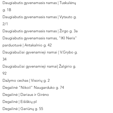
Daugiabutis gyvenamasis namas | Tuskulėnų
g. 1B
Daugiabutis gyvenamasis namas | Vytauto g.
2/1
Daugiabutis gyvenamasis namas | Žirgo g. 3a
Daugiabutis gyvenamasis namas, "IKI Neris"
parduotuvė | Antakalnio g. 42
Daugiabučiai gyvenamieji namai | V.Grybo g.
34
Daugiabučiai gyvenamieji namai| Žalgirio g.
92
Dažymo cechas | Visorių g. 2
Degalinė "Nikoil" Naugarduko g. 74
Degalinė | Dariaus ir Girėno
Degalinė | Eišiškių pl
Degalinė | Gariūnų g. 55