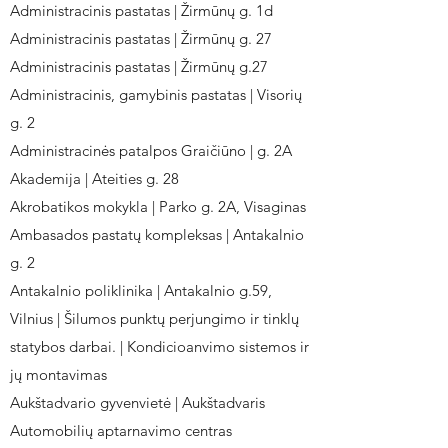
Administracinis pastatas | Žirmūnų g. 1d
Administracinis pastatas | Žirmūnų g. 27
Administracinis pastatas | Žirmūnų g.27
Administracinis, gamybinis pastatas | Visorių
g. 2
Administracinės patalpos Graičiūno | g. 2A
Akademija | Ateities g. 28
Akrobatikos mokykla | Parko g. 2A, Visaginas
Ambasados pastatų kompleksas | Antakalnio
g. 2
Antakalnio poliklinika | Antakalnio g.59,
Vilnius | Šilumos punktų perjungimo ir tinklų
statybos darbai. | Kondicioanvimo sistemos ir
jų montavimas
Aukštadvario gyvenvietė | Aukštadvaris
Automobilių aptarnavimo centras