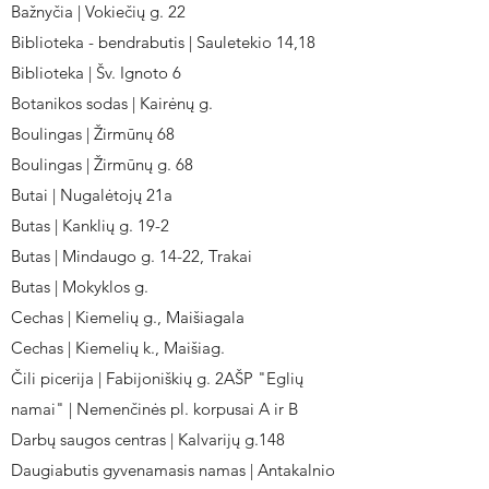
Bažnyčia | Vokiečių g. 22
Biblioteka - bendrabutis | Sauletekio 14,18
Biblioteka | Šv. Ignoto 6
Botanikos sodas | Kairėnų g.
Boulingas | Žirmūnų 68
Boulingas | Žirmūnų g. 68
Butai | Nugalėtojų 21a
Butas | Kanklių g. 19-2
Butas | Mindaugo g. 14-22, Trakai
Butas | Mokyklos g.
Cechas | Kiemelių g., Maišiagala
Cechas | Kiemelių k., Maišiag.
Čili picerija | Fabijoniškių g. 2AŠP "Eglių
namai" | Nemenčinės pl. korpusai A ir B
Darbų saugos centras | Kalvarijų g.148
Daugiabutis gyvenamasis namas | Antakalnio