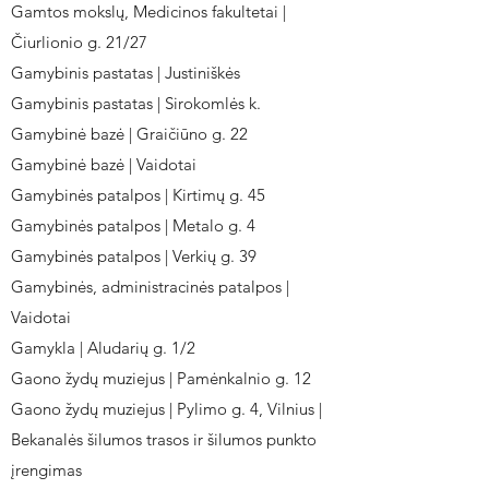
Gamtos mokslų, Medicinos fakultetai |
Čiurlionio g. 21/27
Gamybinis pastatas | Justiniškės
Gamybinis pastatas | Sirokomlės k.
Gamybinė bazė | Graičiūno g. 22
Gamybinė bazė | Vaidotai
Gamybinės patalpos | Kirtimų g. 45
Gamybinės patalpos | Metalo g. 4
Gamybinės patalpos | Verkių g. 39
Gamybinės, administracinės patalpos |
Vaidotai
Gamykla | Aludarių g. 1/2
Gaono žydų muziejus | Pamėnkalnio g. 12
Gaono žydų muziejus | Pylimo g. 4, Vilnius |
Bekanalės šilumos trasos ir šilumos punkto
įrengimas