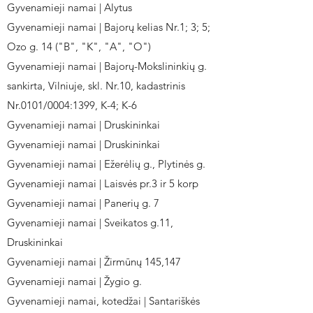
Gyvenamieji namai | Alytus
Gyvenamieji namai | Bajorų kelias Nr.1; 3; 5;
Ozo g. 14 ("B", "K", "A", "O")
Gyvenamieji namai | Bajorų-Mokslininkių g.
sankirta, Vilniuje, skl. Nr.10, kadastrinis
Nr.0101/0004:1399, K-4; K-6
Gyvenamieji namai | Druskininkai
Gyvenamieji namai | Druskininkai
Gyvenamieji namai | Ežerėlių g., Plytinės g.
Gyvenamieji namai | Laisvės pr.3 ir 5 korp
Gyvenamieji namai | Panerių g. 7
Gyvenamieji namai | Sveikatos g.11,
Druskininkai
Gyvenamieji namai | Žirmūnų 145,147
Gyvenamieji namai | Žygio g.
Gyvenamieji namai, kotedžai | Santariškės