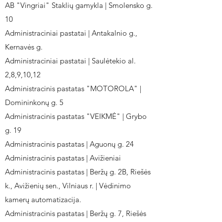
AB "Vingriai" Staklių gamykla | Smolensko g.
10
Administraciniai pastatai | Antakalnio g.,
Kernavės g.
Administraciniai pastatai | Saulėtekio al.
2,8,9,10,12
Administracinis pastatas "MOTOROLA" |
Domininkonų g. 5
Administracinis pastatas "VEIKMĖ" | Grybo
g. 19
Administracinis pastatas | Aguonų g. 24
Administracinis pastatas | Avižieniai
Administracinis pastatas | Beržų g. 2B, Riešės
k., Avižienių sen., Vilniaus r. | Vėdinimo
kamerų automatizacija.
Administracinis pastatas | Beržų g. 7, Riešės