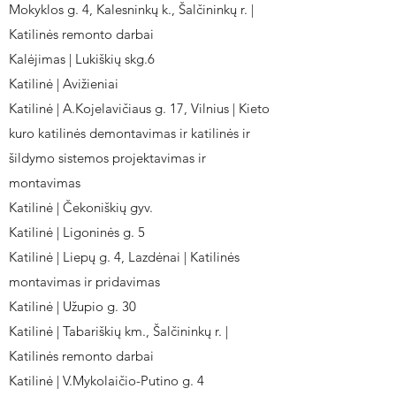
Mokyklos g. 4, Kalesninkų k., Šalčininkų r. |
Katilinės remonto darbai
Kalėjimas | Lukiškių skg.6
Katilinė | Avižieniai
Katilinė | A.Kojelavičiaus g. 17, Vilnius | Kieto
kuro katilinės demontavimas ir katilinės ir
šildymo sistemos projektavimas ir
montavimas
Katilinė | Čekoniškių gyv.
Katilinė | Ligoninės g. 5
Katilinė | Liepų g. 4, Lazdėnai | Katilinės
montavimas ir pridavimas
Katilinė | Užupio g. 30
Katilinė | Tabariškių km., Šalčininkų r. |
Katilinės remonto darbai
Katilinė | V.Mykolaičio-Putino g. 4