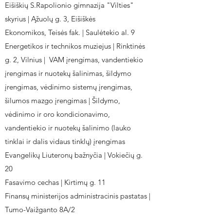
Eišiškių S.Rapolionio gimnazija "Vilties"
skyrius | Ąžuolų g. 3, Eišiškės
Ekonomikos, Teisės fak. | Saulėtekio al. 9
Energetikos ir technikos muziejus | Rinktinės
g. 2, Vilnius | VAM įrengimas, vandentiekio
įrengimas ir nuotekų šalinimas, šildymo
įrengimas, vėdinimo sistemų įrengimas,
šilumos mazgo įrengimas | Šildymo,
vėdinimo ir oro kondicionavimo,
vandentiekio ir nuotekų šalinimo (lauko
tinklai ir dalis vidaus tinklų) įrengimas
Evangelikų Liuteronų bažnyčia | Vokiečių g.
20
Fasavimo cechas | Kirtimų g. 11
Finansų ministerijos administracinis pastatas |
Tumo-Vaižganto 8A/2