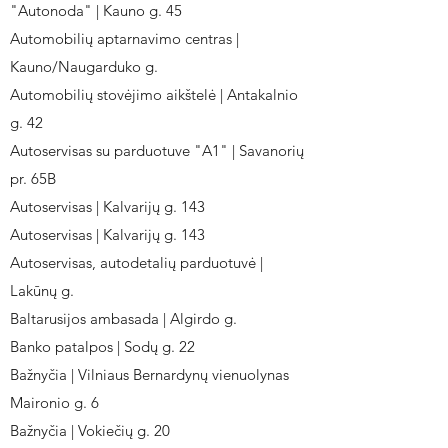
"Autonoda" | Kauno g. 45
Automobilių aptarnavimo centras |
Kauno/Naugarduko g.
Automobilių stovėjimo aikštelė | Antakalnio
g. 42
Autoservisas su parduotuve "A1" | Savanorių
pr. 65B
Autoservisas | Kalvarijų g. 143
Autoservisas | Kalvarijų g. 143
Autoservisas, autodetalių parduotuvė |
Lakūnų g.
Baltarusijos ambasada | Algirdo g.
Banko patalpos | Sodų g. 22
Bažnyčia | Vilniaus Bernardynų vienuolynas
Maironio g. 6
Bažnyčia | Vokiečių g. 20