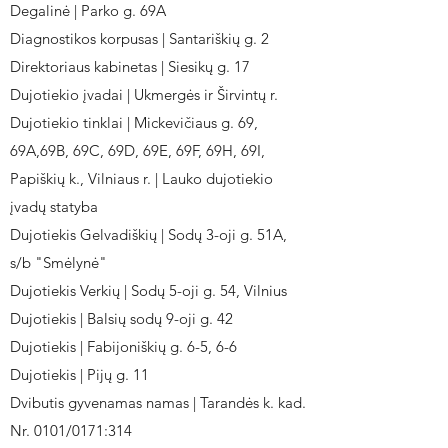
Degalinė | Parko g. 69A
Diagnostikos korpusas | Santariškių g. 2
Direktoriaus kabinetas | Siesikų g. 17
Dujotiekio įvadai | Ukmergės ir Širvintų r.
Dujotiekio tinklai | Mickevičiaus g. 69,
69A,69B, 69C, 69D, 69E, 69F, 69H, 69I,
Papiškių k., Vilniaus r. | Lauko dujotiekio
įvadų statyba
Dujotiekis Gelvadiškių | Sodų 3-oji g. 51A,
s/b "Smėlynė"
Dujotiekis Verkių | Sodų 5-oji g. 54, Vilnius
Dujotiekis | Balsių sodų 9-oji g. 42
Dujotiekis | Fabijoniškių g. 6-5, 6-6
Dujotiekis | Pijų g. 11
Dvibutis gyvenamas namas | Tarandės k. kad.
Nr. 0101/0171:314