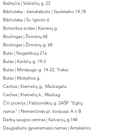
Bažnyčia | Vokiečių g. 22
Biblioteka - bendrabutis | Sauletekio 14,18
Biblioteka | Šv. Ignoto 6
Botanikos sodas | Kairėnų g.
Boulingas | Žirmūnų 68
Boulingas | Žirmūnų g. 68
Butai | Nugalėtojų 21a
Butas | Kanklių g. 19-2
Butas | Mindaugo g. 14-22, Trakai
Butas | Mokyklos g.
Cechas | Kiemelių g., Maišiagala
Cechas | Kiemelių k., Maišiag.
Čili picerija | Fabijoniškių g. 2AŠP "Eglių
namai" | Nemenčinės pl. korpusai A ir B
Darbų saugos centras | Kalvarijų g.148
Daugiabutis gyvenamasis namas | Antakalnio