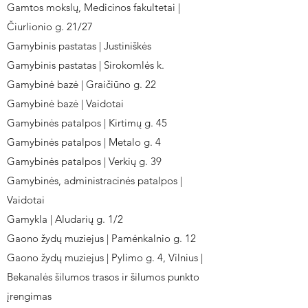
Gamtos mokslų, Medicinos fakultetai |
Čiurlionio g. 21/27
Gamybinis pastatas | Justiniškės
Gamybinis pastatas | Sirokomlės k.
Gamybinė bazė | Graičiūno g. 22
Gamybinė bazė | Vaidotai
Gamybinės patalpos | Kirtimų g. 45
Gamybinės patalpos | Metalo g. 4
Gamybinės patalpos | Verkių g. 39
Gamybinės, administracinės patalpos |
Vaidotai
Gamykla | Aludarių g. 1/2
Gaono žydų muziejus | Pamėnkalnio g. 12
Gaono žydų muziejus | Pylimo g. 4, Vilnius |
Bekanalės šilumos trasos ir šilumos punkto
įrengimas