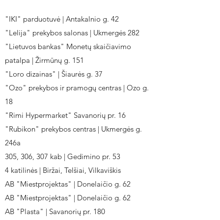
"IKI" parduotuvė | Antakalnio g. 42
"Lelija" prekybos salonas | Ukmergės 282
"Lietuvos bankas" Monetų skaičiavimo
patalpa | Žirmūnų g. 151
"Loro dizainas" | Šiaurės g. 37
"Ozo" prekybos ir pramogų centras | Ozo g.
18
"Rimi Hypermarket" Savanorių pr. 16
"Rubikon" prekybos centras | Ukmergės g.
246a
305, 306, 307 kab | Gedimino pr. 53
4 katilinės | Biržai, Telšiai, Vilkaviškis
AB "Miestprojektas" | Donelaičio g. 62
AB "Miestprojektas" | Donelaičio g. 62
AB "Plasta" | Savanorių pr. 180