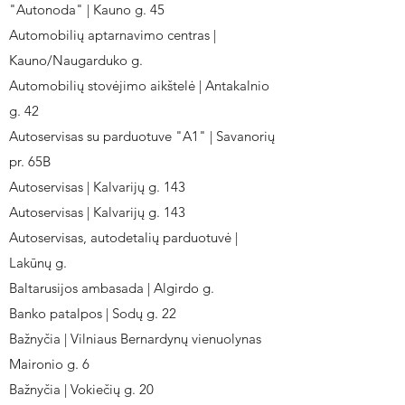
"Autonoda" | Kauno g. 45
Automobilių aptarnavimo centras |
Kauno/Naugarduko g.
Automobilių stovėjimo aikštelė | Antakalnio
g. 42
Autoservisas su parduotuve "A1" | Savanorių
pr. 65B
Autoservisas | Kalvarijų g. 143
Autoservisas | Kalvarijų g. 143
Autoservisas, autodetalių parduotuvė |
Lakūnų g.
Baltarusijos ambasada | Algirdo g.
Banko patalpos | Sodų g. 22
Bažnyčia | Vilniaus Bernardynų vienuolynas
Maironio g. 6
Bažnyčia | Vokiečių g. 20