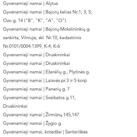
Gyvenamieji namai | Alytus
Gyvenamieji namai | Bajorų kelias Nr.1; 3; 5;
Ozo g. 14 ("B", "K", "A", "O")
Gyvenamieji namai | Bajorų-Mokslininkių g.
sankirta, Vilniuje, skl. Nr.10, kadastrinis
Nr.0101/0004:1399, K-4; K-6
Gyvenamieji namai | Druskininkai
Gyvenamieji namai | Druskininkai
Gyvenamieji namai | Ežerėlių g., Plytinės g.
Gyvenamieji namai | Laisvės pr.3 ir 5 korp
Gyvenamieji namai | Panerių g. 7
Gyvenamieji namai | Sveikatos g.11,
Druskininkai
Gyvenamieji namai | Žirmūnų 145,147
Gyvenamieji namai | Žygio g.
Gyvenamieji namai, kotedžai | Santariškės