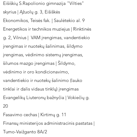
Eišiškių S.Rapolionio gimnazija "Vilties"
skyrius | Ąžuolų g. 3, Eišiškės
Ekonomikos, Teisės fak. | Saulėtekio al. 9
Energetikos ir technikos muziejus | Rinktinės
g. 2, Vilnius | VAM įrengimas, vandentiekio
įrengimas ir nuotekų šalinimas, šildymo
įrengimas, vėdinimo sistemų įrengimas,
šilumos mazgo įrengimas | Šildymo,
vėdinimo ir oro kondicionavimo,
vandentiekio ir nuotekų šalinimo (lauko
tinklai ir dalis vidaus tinklų) įrengimas
Evangelikų Liuteronų bažnyčia | Vokiečių g.
20
Fasavimo cechas | Kirtimų g. 11
Finansų ministerijos administracinis pastatas |
Tumo-Vaižganto 8A/2