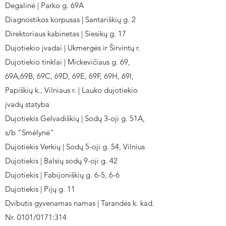
Degalinė | Parko g. 69A
Diagnostikos korpusas | Santariškių g. 2
Direktoriaus kabinetas | Siesikų g. 17
Dujotiekio įvadai | Ukmergės ir Širvintų r.
Dujotiekio tinklai | Mickevičiaus g. 69,
69A,69B, 69C, 69D, 69E, 69F, 69H, 69I,
Papiškių k., Vilniaus r. | Lauko dujotiekio
įvadų statyba
Dujotiekis Gelvadiškių | Sodų 3-oji g. 51A,
s/b "Smėlynė"
Dujotiekis Verkių | Sodų 5-oji g. 54, Vilnius
Dujotiekis | Balsių sodų 9-oji g. 42
Dujotiekis | Fabijoniškių g. 6-5, 6-6
Dujotiekis | Pijų g. 11
Dvibutis gyvenamas namas | Tarandės k. kad.
Nr. 0101/0171:314