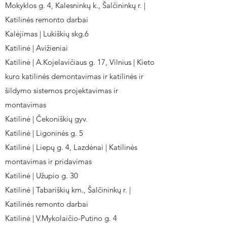
Mokyklos g. 4, Kalesninkų k., Šalčininkų r. |
Katilinės remonto darbai
Kalėjimas | Lukiškių skg.6
Katilinė | Avižieniai
Katilinė | A.Kojelavičiaus g. 17, Vilnius | Kieto
kuro katilinės demontavimas ir katilinės ir
šildymo sistemos projektavimas ir
montavimas
Katilinė | Čekoniškių gyv.
Katilinė | Ligoninės g. 5
Katilinė | Liepų g. 4, Lazdėnai | Katilinės
montavimas ir pridavimas
Katilinė | Užupio g. 30
Katilinė | Tabariškių km., Šalčininkų r. |
Katilinės remonto darbai
Katilinė | V.Mykolaičio-Putino g. 4