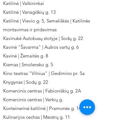
Katilinė | Valkininkai
Katilinė | Vanagiškių g. 13
Katilinė | Vievio g. 5, Semeliškės | Katilinės
montavimas ir pridavimas
Kavinukė Autobusų stotyje | Sodų g. 22
Kavinė "Šavarma" | Aušros vartų g. 6
Kavinė | Žemaitės g. 8
Kiemas | Smolensko g. 5
Kino teatras "Vilnius" | Gedimino pr. 5a
Knygynas | Sodų g. 22
Komercinis centras | Fabioniškių g. 2A
Komercinis centras | Verkių g.
Konteinerinė katilinė | Pramonės g. 141
Kulinarijos cechas | Meistrų g. 11
Kulinarinis cechas IKI-Fabij. | Fabijoniškių 2A.
Kuro aparatūros gamykla | Kalvarijų g. 143