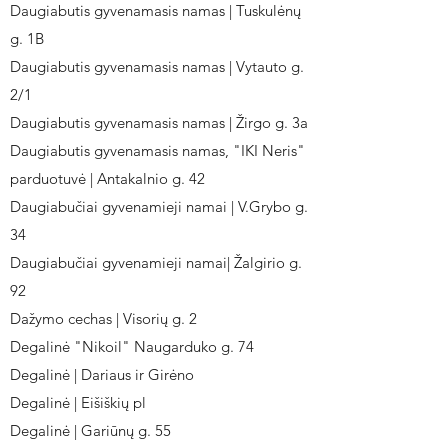
Daugiabutis gyvenamasis namas | Tuskulėnų
g. 1B
Daugiabutis gyvenamasis namas | Vytauto g.
2/1
Daugiabutis gyvenamasis namas | Žirgo g. 3a
Daugiabutis gyvenamasis namas, "IKI Neris"
parduotuvė | Antakalnio g. 42
Daugiabučiai gyvenamieji namai | V.Grybo g.
34
Daugiabučiai gyvenamieji namai| Žalgirio g.
92
Dažymo cechas | Visorių g. 2
Degalinė "Nikoil" Naugarduko g. 74
Degalinė | Dariaus ir Girėno
Degalinė | Eišiškių pl
Degalinė | Gariūnų g. 55