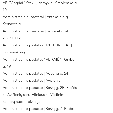
AB "Vingriai" Staklių gamykla | Smolensko g.
10
Administraciniai pastatai | Antakalnio g.,
Kernavės g.
Administraciniai pastatai | Saulėtekio al.
2,8,9,10,12
Administracinis pastatas "MOTOROLA" |
Domininkonų g. 5
Administracinis pastatas "VEIKMĖ" | Grybo
g. 19
Administracinis pastatas | Aguonų g. 24
Administracinis pastatas | Avižieniai
Administracinis pastatas | Beržų g. 2B, Riešės
k., Avižienių sen., Vilniaus r. | Vėdinimo
kamerų automatizacija.
Administracinis pastatas | Beržų g. 7, Riešės