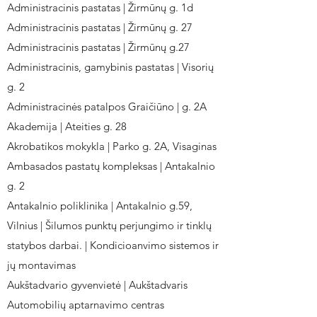
Administracinis pastatas | Žirmūnų g. 1d
Administracinis pastatas | Žirmūnų g. 27
Administracinis pastatas | Žirmūnų g.27
Administracinis, gamybinis pastatas | Visorių
g. 2
Administracinės patalpos Graičiūno | g. 2A
Akademija | Ateities g. 28
Akrobatikos mokykla | Parko g. 2A, Visaginas
Ambasados pastatų kompleksas | Antakalnio
g. 2
Antakalnio poliklinika | Antakalnio g.59,
Vilnius | Šilumos punktų perjungimo ir tinklų
statybos darbai. | Kondicioanvimo sistemos ir
jų montavimas
Aukštadvario gyvenvietė | Aukštadvaris
Automobilių aptarnavimo centras