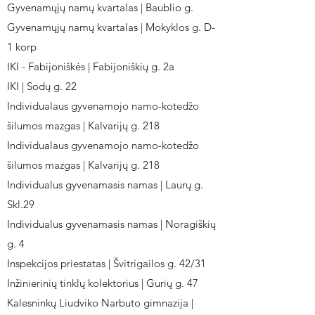
Gyvenamųjų namų kvartalas | Baublio g.
Gyvenamųjų namų kvartalas | Mokyklos g. D-
1 korp
IKI - Fabijoniškės | Fabijoniškių g. 2a
IKI | Sodų g. 22
Individualaus gyvenamojo namo-kotedžo
šilumos mazgas | Kalvarijų g. 218
Individualaus gyvenamojo namo-kotedžo
šilumos mazgas | Kalvarijų g. 218
Individualus gyvenamasis namas | Laurų g.
Skl.29
Individualus gyvenamasis namas | Noragiškių
g. 4
Inspekcijos priestatas | Švitrigailos g. 42/31
Inžinierinių tinklų kolektorius | Gurių g. 47
Kalesninkų Liudviko Narbuto gimnazija |