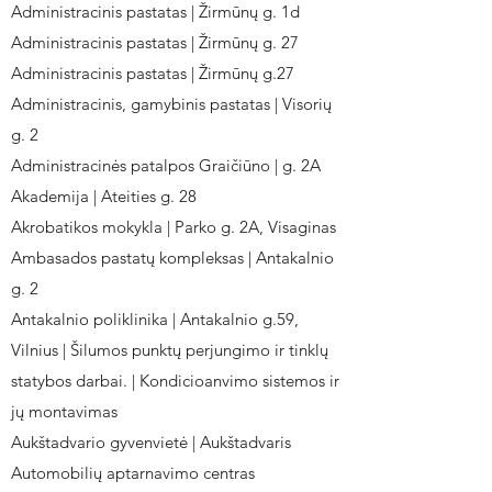
Administracinis pastatas | Žirmūnų g. 1d
Administracinis pastatas | Žirmūnų g. 27
Administracinis pastatas | Žirmūnų g.27
Administracinis, gamybinis pastatas | Visorių
g. 2
Administracinės patalpos Graičiūno | g. 2A
Akademija | Ateities g. 28
Akrobatikos mokykla | Parko g. 2A, Visaginas
Ambasados pastatų kompleksas | Antakalnio
g. 2
Antakalnio poliklinika | Antakalnio g.59,
Vilnius | Šilumos punktų perjungimo ir tinklų
statybos darbai. | Kondicioanvimo sistemos ir
jų montavimas
Aukštadvario gyvenvietė | Aukštadvaris
Automobilių aptarnavimo centras