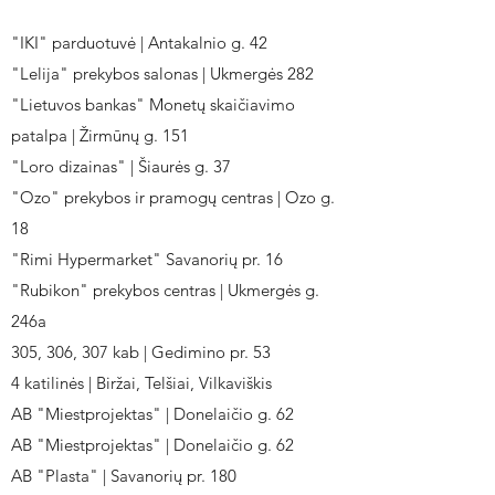
"IKI" parduotuvė | Antakalnio g. 42
"Lelija" prekybos salonas | Ukmergės 282
"Lietuvos bankas" Monetų skaičiavimo
patalpa | Žirmūnų g. 151
"Loro dizainas" | Šiaurės g. 37
"Ozo" prekybos ir pramogų centras | Ozo g.
18
"Rimi Hypermarket" Savanorių pr. 16
"Rubikon" prekybos centras | Ukmergės g.
246a
305, 306, 307 kab | Gedimino pr. 53
4 katilinės | Biržai, Telšiai, Vilkaviškis
AB "Miestprojektas" | Donelaičio g. 62
AB "Miestprojektas" | Donelaičio g. 62
AB "Plasta" | Savanorių pr. 180