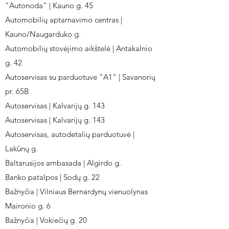
"Autonoda" | Kauno g. 45
Automobilių aptarnavimo centras |
Kauno/Naugarduko g.
Automobilių stovėjimo aikštelė | Antakalnio
g. 42
Autoservisas su parduotuve "A1" | Savanorių
pr. 65B
Autoservisas | Kalvarijų g. 143
Autoservisas | Kalvarijų g. 143
Autoservisas, autodetalių parduotuvė |
Lakūnų g.
Baltarusijos ambasada | Algirdo g.
Banko patalpos | Sodų g. 22
Bažnyčia | Vilniaus Bernardynų vienuolynas
Maironio g. 6
Bažnyčia | Vokiečių g. 20