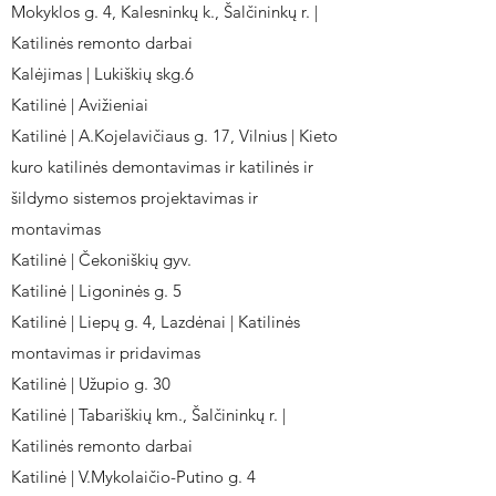
Mokyklos g. 4, Kalesninkų k., Šalčininkų r. |
Katilinės remonto darbai
Kalėjimas | Lukiškių skg.6
Katilinė | Avižieniai
Katilinė | A.Kojelavičiaus g. 17, Vilnius | Kieto
kuro katilinės demontavimas ir katilinės ir
šildymo sistemos projektavimas ir
montavimas
Katilinė | Čekoniškių gyv.
Katilinė | Ligoninės g. 5
Katilinė | Liepų g. 4, Lazdėnai | Katilinės
montavimas ir pridavimas
Katilinė | Užupio g. 30
Katilinė | Tabariškių km., Šalčininkų r. |
Katilinės remonto darbai
Katilinė | V.Mykolaičio-Putino g. 4