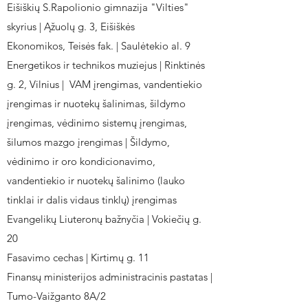
Eišiškių S.Rapolionio gimnazija "Vilties"
skyrius | Ąžuolų g. 3, Eišiškės
Ekonomikos, Teisės fak. | Saulėtekio al. 9
Energetikos ir technikos muziejus | Rinktinės
g. 2, Vilnius | VAM įrengimas, vandentiekio
įrengimas ir nuotekų šalinimas, šildymo
įrengimas, vėdinimo sistemų įrengimas,
šilumos mazgo įrengimas | Šildymo,
vėdinimo ir oro kondicionavimo,
vandentiekio ir nuotekų šalinimo (lauko
tinklai ir dalis vidaus tinklų) įrengimas
Evangelikų Liuteronų bažnyčia | Vokiečių g.
20
Fasavimo cechas | Kirtimų g. 11
Finansų ministerijos administracinis pastatas |
Tumo-Vaižganto 8A/2