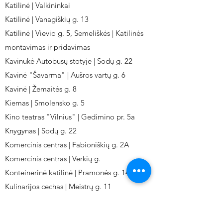
Katilinė | Valkininkai
Katilinė | Vanagiškių g. 13
Katilinė | Vievio g. 5, Semeliškės | Katilinės
montavimas ir pridavimas
Kavinukė Autobusų stotyje | Sodų g. 22
Kavinė "Šavarma" | Aušros vartų g. 6
Kavinė | Žemaitės g. 8
Kiemas | Smolensko g. 5
Kino teatras "Vilnius" | Gedimino pr. 5a
Knygynas | Sodų g. 22
Komercinis centras | Fabioniškių g. 2A
Komercinis centras | Verkių g.
Konteinerinė katilinė | Pramonės g. 141
Kulinarijos cechas | Meistrų g. 11
Kulinarinis cechas IKI-Fabij. | Fabijoniškių 2A.
Kuro aparatūros gamykla | Kalvarijų g. 143