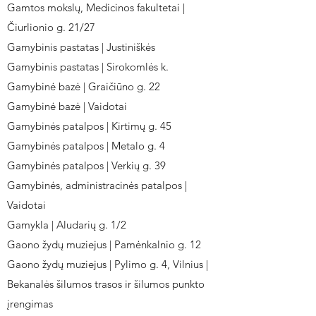
Gamtos mokslų, Medicinos fakultetai |
Čiurlionio g. 21/27
Gamybinis pastatas | Justiniškės
Gamybinis pastatas | Sirokomlės k.
Gamybinė bazė | Graičiūno g. 22
Gamybinė bazė | Vaidotai
Gamybinės patalpos | Kirtimų g. 45
Gamybinės patalpos | Metalo g. 4
Gamybinės patalpos | Verkių g. 39
Gamybinės, administracinės patalpos |
Vaidotai
Gamykla | Aludarių g. 1/2
Gaono žydų muziejus | Pamėnkalnio g. 12
Gaono žydų muziejus | Pylimo g. 4, Vilnius |
Bekanalės šilumos trasos ir šilumos punkto
įrengimas