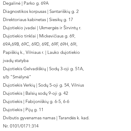
Degalinė | Parko g. 69A
Diagnostikos korpusas | Santariškių g. 2
Direktoriaus kabinetas | Siesikų g. 17
Dujotiekio įvadai | Ukmergės ir Širvintų r.
Dujotiekio tinklai | Mickevičiaus g. 69,
69A,69B, 69C, 69D, 69E, 69F, 69H, 69I,
Papiškių k., Vilniaus r. | Lauko dujotiekio
įvadų statyba
Dujotiekis Gelvadiškių | Sodų 3-oji g. 51A,
s/b "Smėlynė"
Dujotiekis Verkių | Sodų 5-oji g. 54, Vilnius
Dujotiekis | Balsių sodų 9-oji g. 42
Dujotiekis | Fabijoniškių g. 6-5, 6-6
Dujotiekis | Pijų g. 11
Dvibutis gyvenamas namas | Tarandės k. kad.
Nr. 0101/0171:314