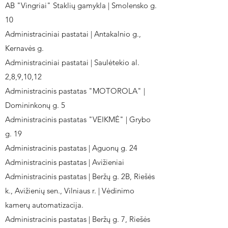
AB "Vingriai" Staklių gamykla | Smolensko g.
10
Administraciniai pastatai | Antakalnio g.,
Kernavės g.
Administraciniai pastatai | Saulėtekio al.
2,8,9,10,12
Administracinis pastatas "MOTOROLA" |
Domininkonų g. 5
Administracinis pastatas "VEIKMĖ" | Grybo
g. 19
Administracinis pastatas | Aguonų g. 24
Administracinis pastatas | Avižieniai
Administracinis pastatas | Beržų g. 2B, Riešės
k., Avižienių sen., Vilniaus r. | Vėdinimo
kamerų automatizacija.
Administracinis pastatas | Beržų g. 7, Riešės