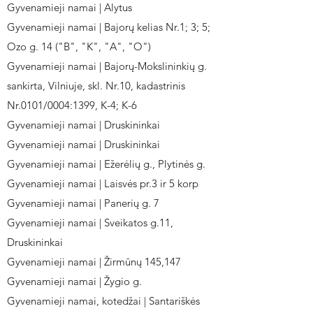
Gyvenamieji namai | Alytus
Gyvenamieji namai | Bajorų kelias Nr.1; 3; 5;
Ozo g. 14 ("B", "K", "A", "O")
Gyvenamieji namai | Bajorų-Mokslininkių g.
sankirta, Vilniuje, skl. Nr.10, kadastrinis
Nr.0101/0004:1399, K-4; K-6
Gyvenamieji namai | Druskininkai
Gyvenamieji namai | Druskininkai
Gyvenamieji namai | Ežerėlių g., Plytinės g.
Gyvenamieji namai | Laisvės pr.3 ir 5 korp
Gyvenamieji namai | Panerių g. 7
Gyvenamieji namai | Sveikatos g.11,
Druskininkai
Gyvenamieji namai | Žirmūnų 145,147
Gyvenamieji namai | Žygio g.
Gyvenamieji namai, kotedžai | Santariškės