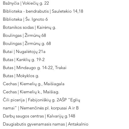
Bažnyčia | Vokiečių g. 22
Biblioteka - bendrabutis | Sauletekio 14,18
Biblioteka | Šv. Ignoto 6
Botanikos sodas | Kairėnų g.
Boulingas | Žirmūnų 68
Boulingas | Žirmūnų g. 68
Butai | Nugalėtojų 21a
Butas | Kanklių g. 19-2
Butas | Mindaugo g. 14-22, Trakai
Butas | Mokyklos g.
Cechas | Kiemelių g., Maišiagala
Cechas | Kiemelių k., Maišiag.
Čili picerija | Fabijoniškių g. 2AŠP "Eglių
namai" | Nemenčinės pl. korpusai A ir B
Darbų saugos centras | Kalvarijų g.148
Daugiabutis gyvenamasis namas | Antakalnio