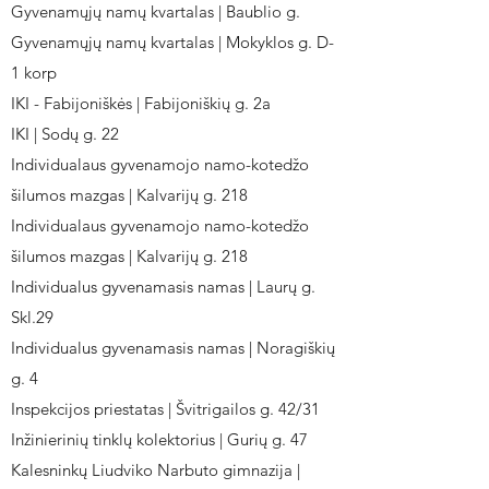
Gyvenamųjų namų kvartalas | Baublio g.
Gyvenamųjų namų kvartalas | Mokyklos g. D-
1 korp
IKI - Fabijoniškės | Fabijoniškių g. 2a
IKI | Sodų g. 22
Individualaus gyvenamojo namo-kotedžo
šilumos mazgas | Kalvarijų g. 218
Individualaus gyvenamojo namo-kotedžo
šilumos mazgas | Kalvarijų g. 218
Individualus gyvenamasis namas | Laurų g.
Skl.29
Individualus gyvenamasis namas | Noragiškių
g. 4
Inspekcijos priestatas | Švitrigailos g. 42/31
Inžinierinių tinklų kolektorius | Gurių g. 47
Kalesninkų Liudviko Narbuto gimnazija |