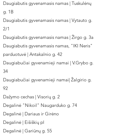
Daugiabutis gyvenamasis namas | Tuskulėnų
g. 1B
Daugiabutis gyvenamasis namas | Vytauto g.
2/1
Daugiabutis gyvenamasis namas | Žirgo g. 3a
Daugiabutis gyvenamasis namas, "IKI Neris"
parduotuvė | Antakalnio g. 42
Daugiabučiai gyvenamieji namai | V.Grybo g.
34
Daugiabučiai gyvenamieji namai| Žalgirio g.
92
Dažymo cechas | Visorių g. 2
Degalinė "Nikoil" Naugarduko g. 74
Degalinė | Dariaus ir Girėno
Degalinė | Eišiškių pl
Degalinė | Gariūnų g. 55