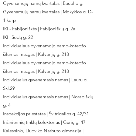
Gyvenamųjų namų kvartalas | Baublio g.
Gyvenamųjų namų kvartalas | Mokyklos g. D-
1 korp
IKI - Fabijoniškės | Fabijoniškių g. 2a
IKI | Sodų g. 22
Individualaus gyvenamojo namo-kotedžo
šilumos mazgas | Kalvarijų g. 218
Individualaus gyvenamojo namo-kotedžo
šilumos mazgas | Kalvarijų g. 218
Individualus gyvenamasis namas | Laurų g.
Skl.29
Individualus gyvenamasis namas | Noragiškių
g. 4
Inspekcijos priestatas | Švitrigailos g. 42/31
Inžinierinių tinklų kolektorius | Gurių g. 47
Kalesninkų Liudviko Narbuto gimnazija |