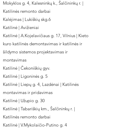
Mokyklos g. 4, Kalesninkų k., Šalčininkų r. |
Katilinės remonto darbai
Kalėjimas | Lukiškių skg.6
Katilinė | Avižieniai
Katilinė | A.Kojelavičiaus g. 17, Vilnius | Kieto
kuro katilinės demontavimas ir katilinės ir
šildymo sistemos projektavimas ir
montavimas
Katilinė | Čekoniškių gyv.
Katilinė | Ligoninės g. 5
Katilinė | Liepų g. 4, Lazdėnai | Katilinės
montavimas ir pridavimas
Katilinė | Užupio g. 30
Katilinė | Tabariškių km., Šalčininkų r. |
Katilinės remonto darbai
Katilinė | V.Mykolaičio-Putino g. 4