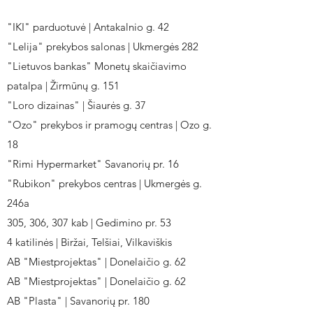
"IKI" parduotuvė | Antakalnio g. 42
"Lelija" prekybos salonas | Ukmergės 282
"Lietuvos bankas" Monetų skaičiavimo
patalpa | Žirmūnų g. 151
"Loro dizainas" | Šiaurės g. 37
"Ozo" prekybos ir pramogų centras | Ozo g.
18
"Rimi Hypermarket" Savanorių pr. 16
"Rubikon" prekybos centras | Ukmergės g.
246a
305, 306, 307 kab | Gedimino pr. 53
4 katilinės | Biržai, Telšiai, Vilkaviškis
AB "Miestprojektas" | Donelaičio g. 62
AB "Miestprojektas" | Donelaičio g. 62
AB "Plasta" | Savanorių pr. 180