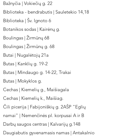
Bažnyčia | Vokiečių g. 22
Biblioteka - bendrabutis | Sauletekio 14,18
Biblioteka | Šv. Ignoto 6
Botanikos sodas | Kairėnų g.
Boulingas | Žirmūnų 68
Boulingas | Žirmūnų g. 68
Butai | Nugalėtojų 21a
Butas | Kanklių g. 19-2
Butas | Mindaugo g. 14-22, Trakai
Butas | Mokyklos g.
Cechas | Kiemelių g., Maišiagala
Cechas | Kiemelių k., Maišiag.
Čili picerija | Fabijoniškių g. 2AŠP "Eglių
namai" | Nemenčinės pl. korpusai A ir B
Darbų saugos centras | Kalvarijų g.148
Daugiabutis gyvenamasis namas | Antakalnio