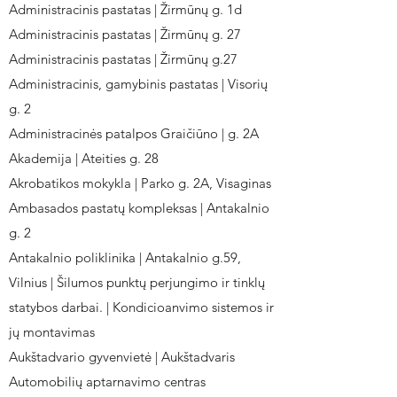
Administracinis pastatas | Žirmūnų g. 1d
Administracinis pastatas | Žirmūnų g. 27
Administracinis pastatas | Žirmūnų g.27
Administracinis, gamybinis pastatas | Visorių
g. 2
Administracinės patalpos Graičiūno | g. 2A
Akademija | Ateities g. 28
Akrobatikos mokykla | Parko g. 2A, Visaginas
Ambasados pastatų kompleksas | Antakalnio
g. 2
Antakalnio poliklinika | Antakalnio g.59,
Vilnius | Šilumos punktų perjungimo ir tinklų
statybos darbai. | Kondicioanvimo sistemos ir
jų montavimas
Aukštadvario gyvenvietė | Aukštadvaris
Automobilių aptarnavimo centras