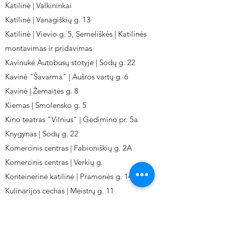
Katilinė | Valkininkai
Katilinė | Vanagiškių g. 13
Katilinė | Vievio g. 5, Semeliškės | Katilinės
montavimas ir pridavimas
Kavinukė Autobusų stotyje | Sodų g. 22
Kavinė "Šavarma" | Aušros vartų g. 6
Kavinė | Žemaitės g. 8
Kiemas | Smolensko g. 5
Kino teatras "Vilnius" | Gedimino pr. 5a
Knygynas | Sodų g. 22
Komercinis centras | Fabioniškių g. 2A
Komercinis centras | Verkių g.
Konteinerinė katilinė | Pramonės g. 141
Kulinarijos cechas | Meistrų g. 11
Kulinarinis cechas IKI-Fabij. | Fabijoniškių 2A.
Kuro aparatūros gamykla | Kalvarijų g. 143