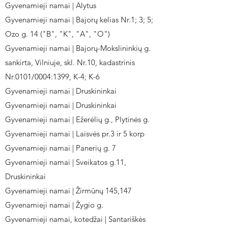
Gyvenamieji namai | Alytus
Gyvenamieji namai | Bajorų kelias Nr.1; 3; 5;
Ozo g. 14 ("B", "K", "A", "O")
Gyvenamieji namai | Bajorų-Mokslininkių g.
sankirta, Vilniuje, skl. Nr.10, kadastrinis
Nr.0101/0004:1399, K-4; K-6
Gyvenamieji namai | Druskininkai
Gyvenamieji namai | Druskininkai
Gyvenamieji namai | Ežerėlių g., Plytinės g.
Gyvenamieji namai | Laisvės pr.3 ir 5 korp
Gyvenamieji namai | Panerių g. 7
Gyvenamieji namai | Sveikatos g.11,
Druskininkai
Gyvenamieji namai | Žirmūnų 145,147
Gyvenamieji namai | Žygio g.
Gyvenamieji namai, kotedžai | Santariškės