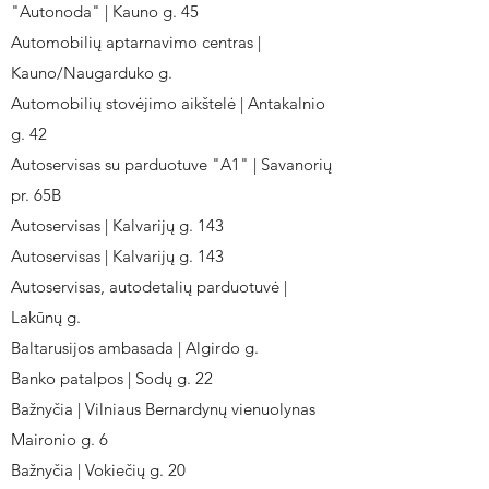
"Autonoda" | Kauno g. 45
Automobilių aptarnavimo centras |
Kauno/Naugarduko g.
Automobilių stovėjimo aikštelė | Antakalnio
g. 42
Autoservisas su parduotuve "A1" | Savanorių
pr. 65B
Autoservisas | Kalvarijų g. 143
Autoservisas | Kalvarijų g. 143
Autoservisas, autodetalių parduotuvė |
Lakūnų g.
Baltarusijos ambasada | Algirdo g.
Banko patalpos | Sodų g. 22
Bažnyčia | Vilniaus Bernardynų vienuolynas
Maironio g. 6
Bažnyčia | Vokiečių g. 20