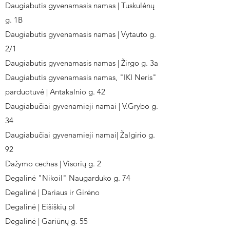
Daugiabutis gyvenamasis namas | Tuskulėnų
g. 1B
Daugiabutis gyvenamasis namas | Vytauto g.
2/1
Daugiabutis gyvenamasis namas | Žirgo g. 3a
Daugiabutis gyvenamasis namas, "IKI Neris"
parduotuvė | Antakalnio g. 42
Daugiabučiai gyvenamieji namai | V.Grybo g.
34
Daugiabučiai gyvenamieji namai| Žalgirio g.
92
Dažymo cechas | Visorių g. 2
Degalinė "Nikoil" Naugarduko g. 74
Degalinė | Dariaus ir Girėno
Degalinė | Eišiškių pl
Degalinė | Gariūnų g. 55