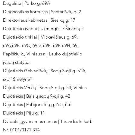
Degalinė | Parko g. 69A
Diagnostikos korpusas | Santariškių g. 2
Direktoriaus kabinetas | Siesikų g. 17
Dujotiekio įvadai | Ukmergės ir Širvintų r.
Dujotiekio tinklai | Mickevičiaus g. 69,
69A,69B, 69C, 69D, 69E, 69F, 69H, 69I,
Papiškių k., Vilniaus r. | Lauko dujotiekio
įvadų statyba
Dujotiekis Gelvadiškių | Sodų 3-oji g. 51A,
s/b "Smėlynė"
Dujotiekis Verkių | Sodų 5-oji g. 54, Vilnius
Dujotiekis | Balsių sodų 9-oji g. 42
Dujotiekis | Fabijoniškių g. 6-5, 6-6
Dujotiekis | Pijų g. 11
Dvibutis gyvenamas namas | Tarandės k. kad.
Nr. 0101/0171:314