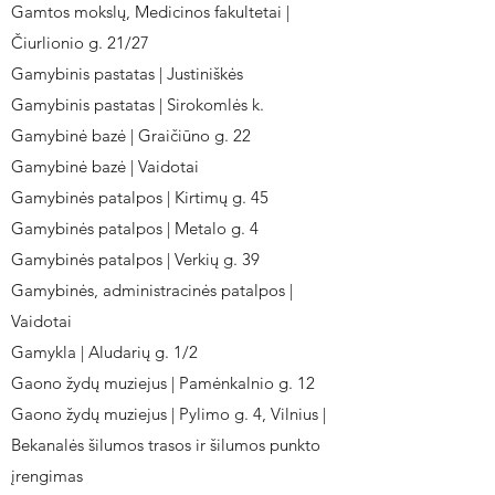
Gamtos mokslų, Medicinos fakultetai |
Čiurlionio g. 21/27
Gamybinis pastatas | Justiniškės
Gamybinis pastatas | Sirokomlės k.
Gamybinė bazė | Graičiūno g. 22
Gamybinė bazė | Vaidotai
Gamybinės patalpos | Kirtimų g. 45
Gamybinės patalpos | Metalo g. 4
Gamybinės patalpos | Verkių g. 39
Gamybinės, administracinės patalpos |
Vaidotai
Gamykla | Aludarių g. 1/2
Gaono žydų muziejus | Pamėnkalnio g. 12
Gaono žydų muziejus | Pylimo g. 4, Vilnius |
Bekanalės šilumos trasos ir šilumos punkto
įrengimas