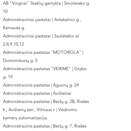
AB "Vingriai" Staklių gamykla | Smolensko g.
10
Administraciniai pastatai | Antakalnio g.,
Kernavės g.
Administraciniai pastatai | Saulėtekio al.
2,8,9,10,12
Administracinis pastatas "MOTOROLA" |
Domininkonų g. 5
Administracinis pastatas "VEIKMĖ" | Grybo
g. 19
Administracinis pastatas | Aguonų g. 24
Administracinis pastatas | Avižieniai
Administracinis pastatas | Beržų g. 2B, Riešės
k., Avižienių sen., Vilniaus r. | Vėdinimo
kamerų automatizacija.
Administracinis pastatas | Beržų g. 7, Riešės