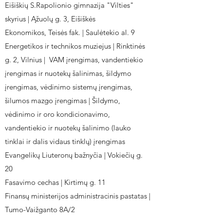
Eišiškių S.Rapolionio gimnazija "Vilties"
skyrius | Ąžuolų g. 3, Eišiškės
Ekonomikos, Teisės fak. | Saulėtekio al. 9
Energetikos ir technikos muziejus | Rinktinės
g. 2, Vilnius | VAM įrengimas, vandentiekio
įrengimas ir nuotekų šalinimas, šildymo
įrengimas, vėdinimo sistemų įrengimas,
šilumos mazgo įrengimas | Šildymo,
vėdinimo ir oro kondicionavimo,
vandentiekio ir nuotekų šalinimo (lauko
tinklai ir dalis vidaus tinklų) įrengimas
Evangelikų Liuteronų bažnyčia | Vokiečių g.
20
Fasavimo cechas | Kirtimų g. 11
Finansų ministerijos administracinis pastatas |
Tumo-Vaižganto 8A/2