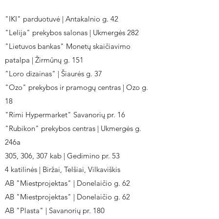
"IKI" parduotuvė | Antakalnio g. 42
"Lelija" prekybos salonas | Ukmergės 282
"Lietuvos bankas" Monetų skaičiavimo
patalpa | Žirmūnų g. 151
"Loro dizainas" | Šiaurės g. 37
"Ozo" prekybos ir pramogų centras | Ozo g.
18
"Rimi Hypermarket" Savanorių pr. 16
"Rubikon" prekybos centras | Ukmergės g.
246a
305, 306, 307 kab | Gedimino pr. 53
4 katilinės | Biržai, Telšiai, Vilkaviškis
AB "Miestprojektas" | Donelaičio g. 62
AB "Miestprojektas" | Donelaičio g. 62
AB "Plasta" | Savanorių pr. 180