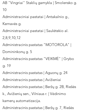
AB "Vingriai" Staklių gamykla | Smolensko g.
10
Administraciniai pastatai | Antakalnio g.,
Kernavės g.
Administraciniai pastatai | Saulėtekio al.
2,8,9,10,12
Administracinis pastatas "MOTOROLA" |
Domininkonų g. 5
Administracinis pastatas "VEIKMĖ" | Grybo
g. 19
Administracinis pastatas | Aguonų g. 24
Administracinis pastatas | Avižieniai
Administracinis pastatas | Beržų g. 2B, Riešės
k., Avižienių sen., Vilniaus r. | Vėdinimo
kamerų automatizacija.
Administracinis pastatas | Beržų g. 7, Riešės