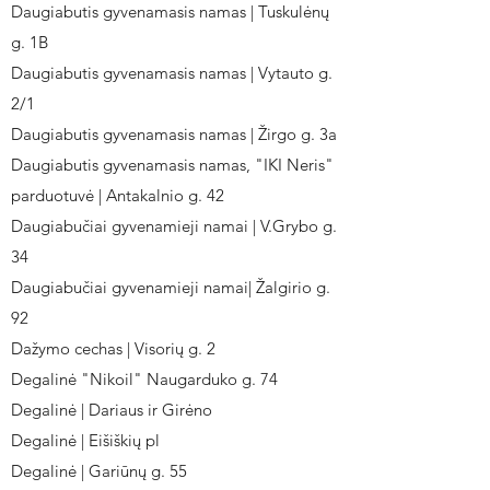
Daugiabutis gyvenamasis namas | Tuskulėnų
g. 1B
Daugiabutis gyvenamasis namas | Vytauto g.
2/1
Daugiabutis gyvenamasis namas | Žirgo g. 3a
Daugiabutis gyvenamasis namas, "IKI Neris"
parduotuvė | Antakalnio g. 42
Daugiabučiai gyvenamieji namai | V.Grybo g.
34
Daugiabučiai gyvenamieji namai| Žalgirio g.
92
Dažymo cechas | Visorių g. 2
Degalinė "Nikoil" Naugarduko g. 74
Degalinė | Dariaus ir Girėno
Degalinė | Eišiškių pl
Degalinė | Gariūnų g. 55