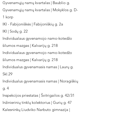
Gyvenamųjų namų kvartalas | Baublio g.
Gyvenamųjų namų kvartalas | Mokyklos g. D-
1 korp
IKI - Fabijoniškės | Fabijoniškių g. 2a
IKI | Sodų g. 22
Individualaus gyvenamojo namo-kotedžo
šilumos mazgas | Kalvarijų g. 218
Individualaus gyvenamojo namo-kotedžo
šilumos mazgas | Kalvarijų g. 218
Individualus gyvenamasis namas | Laurų g.
Skl.29
Individualus gyvenamasis namas | Noragiškių
g. 4
Inspekcijos priestatas | Švitrigailos g. 42/31
Inžinierinių tinklų kolektorius | Gurių g. 47
Kalesninkų Liudviko Narbuto gimnazija |