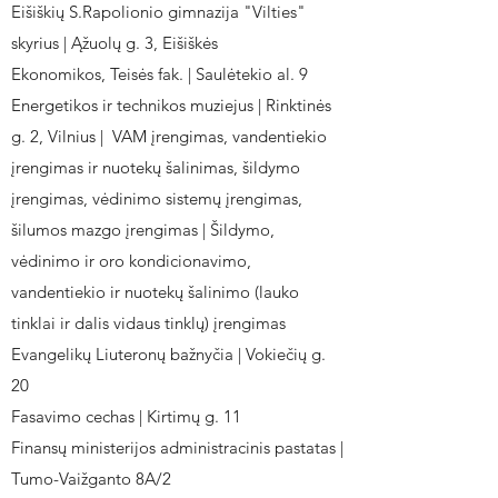
Eišiškių S.Rapolionio gimnazija "Vilties"
skyrius | Ąžuolų g. 3, Eišiškės
Ekonomikos, Teisės fak. | Saulėtekio al. 9
Energetikos ir technikos muziejus | Rinktinės
g. 2, Vilnius | VAM įrengimas, vandentiekio
įrengimas ir nuotekų šalinimas, šildymo
įrengimas, vėdinimo sistemų įrengimas,
šilumos mazgo įrengimas | Šildymo,
vėdinimo ir oro kondicionavimo,
vandentiekio ir nuotekų šalinimo (lauko
tinklai ir dalis vidaus tinklų) įrengimas
Evangelikų Liuteronų bažnyčia | Vokiečių g.
20
Fasavimo cechas | Kirtimų g. 11
Finansų ministerijos administracinis pastatas |
Tumo-Vaižganto 8A/2