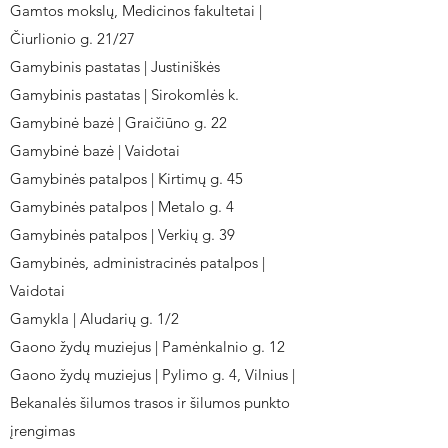
Gamtos mokslų, Medicinos fakultetai |
Čiurlionio g. 21/27
Gamybinis pastatas | Justiniškės
Gamybinis pastatas | Sirokomlės k.
Gamybinė bazė | Graičiūno g. 22
Gamybinė bazė | Vaidotai
Gamybinės patalpos | Kirtimų g. 45
Gamybinės patalpos | Metalo g. 4
Gamybinės patalpos | Verkių g. 39
Gamybinės, administracinės patalpos |
Vaidotai
Gamykla | Aludarių g. 1/2
Gaono žydų muziejus | Pamėnkalnio g. 12
Gaono žydų muziejus | Pylimo g. 4, Vilnius |
Bekanalės šilumos trasos ir šilumos punkto
įrengimas