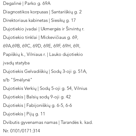
Degalinė | Parko g. 69A
Diagnostikos korpusas | Santariškių g. 2
Direktoriaus kabinetas | Siesikų g. 17
Dujotiekio įvadai | Ukmergės ir Širvintų r.
Dujotiekio tinklai | Mickevičiaus g. 69,
69A,69B, 69C, 69D, 69E, 69F, 69H, 69I,
Papiškių k., Vilniaus r. | Lauko dujotiekio
įvadų statyba
Dujotiekis Gelvadiškių | Sodų 3-oji g. 51A,
s/b "Smėlynė"
Dujotiekis Verkių | Sodų 5-oji g. 54, Vilnius
Dujotiekis | Balsių sodų 9-oji g. 42
Dujotiekis | Fabijoniškių g. 6-5, 6-6
Dujotiekis | Pijų g. 11
Dvibutis gyvenamas namas | Tarandės k. kad.
Nr. 0101/0171:314