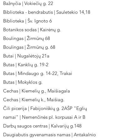
Bažnyčia | Vokiečių g. 22
Biblioteka - bendrabutis | Sauletekio 14,18
Biblioteka | Šv. Ignoto 6
Botanikos sodas | Kairėnų g.
Boulingas | Žirmūnų 68
Boulingas | Žirmūnų g. 68
Butai | Nugalėtojų 21a
Butas | Kanklių g. 19-2
Butas | Mindaugo g. 14-22, Trakai
Butas | Mokyklos g.
Cechas | Kiemelių g., Maišiagala
Cechas | Kiemelių k., Maišiag.
Čili picerija | Fabijoniškių g. 2AŠP "Eglių
namai" | Nemenčinės pl. korpusai A ir B
Darbų saugos centras | Kalvarijų g.148
Daugiabutis gyvenamasis namas | Antakalnio