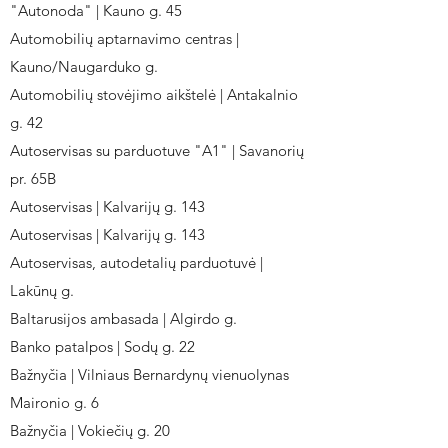
"Autonoda" | Kauno g. 45
Automobilių aptarnavimo centras |
Kauno/Naugarduko g.
Automobilių stovėjimo aikštelė | Antakalnio
g. 42
Autoservisas su parduotuve "A1" | Savanorių
pr. 65B
Autoservisas | Kalvarijų g. 143
Autoservisas | Kalvarijų g. 143
Autoservisas, autodetalių parduotuvė |
Lakūnų g.
Baltarusijos ambasada | Algirdo g.
Banko patalpos | Sodų g. 22
Bažnyčia | Vilniaus Bernardynų vienuolynas
Maironio g. 6
Bažnyčia | Vokiečių g. 20