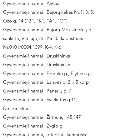
Gyvenamieji namai | Alytus
Gyvenamieji namai | Bajorų kelias Nr.1; 3; 5;
Ozo g. 14 ("B", "K", "A", "O")
Gyvenamieji namai | Bajorų-Mokslininkių g.
sankirta, Vilniuje, skl. Nr.10, kadastrinis
Nr.0101/0004:1399, K-4; K-6
Gyvenamieji namai | Druskininkai
Gyvenamieji namai | Druskininkai
Gyvenamieji namai | Ežerėlių g., Plytinės g.
Gyvenamieji namai | Laisvės pr.3 ir 5 korp
Gyvenamieji namai | Panerių g. 7
Gyvenamieji namai | Sveikatos g.11,
Druskininkai
Gyvenamieji namai | Žirmūnų 145,147
Gyvenamieji namai | Žygio g.
Gyvenamieji namai, kotedžai | Santariškės