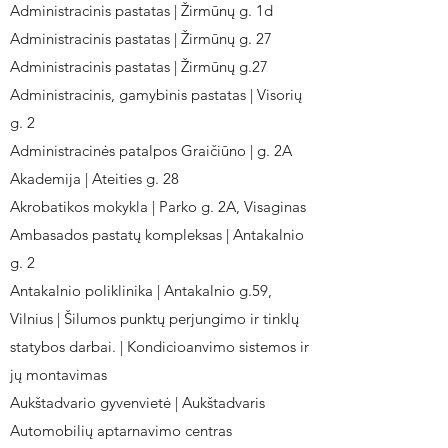
Administracinis pastatas | Žirmūnų g. 1d
Administracinis pastatas | Žirmūnų g. 27
Administracinis pastatas | Žirmūnų g.27
Administracinis, gamybinis pastatas | Visorių
g. 2
Administracinės patalpos Graičiūno | g. 2A
Akademija | Ateities g. 28
Akrobatikos mokykla | Parko g. 2A, Visaginas
Ambasados pastatų kompleksas | Antakalnio
g. 2
Antakalnio poliklinika | Antakalnio g.59,
Vilnius | Šilumos punktų perjungimo ir tinklų
statybos darbai. | Kondicioanvimo sistemos ir
jų montavimas
Aukštadvario gyvenvietė | Aukštadvaris
Automobilių aptarnavimo centras