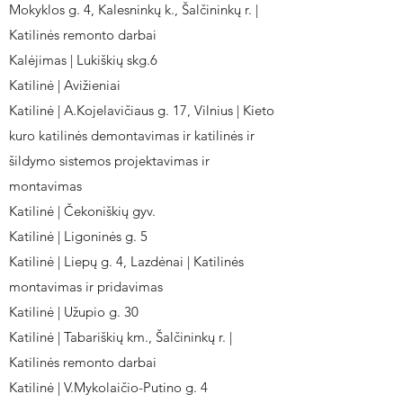
Mokyklos g. 4, Kalesninkų k., Šalčininkų r. |
Katilinės remonto darbai
Kalėjimas | Lukiškių skg.6
Katilinė | Avižieniai
Katilinė | A.Kojelavičiaus g. 17, Vilnius | Kieto
kuro katilinės demontavimas ir katilinės ir
šildymo sistemos projektavimas ir
montavimas
Katilinė | Čekoniškių gyv.
Katilinė | Ligoninės g. 5
Katilinė | Liepų g. 4, Lazdėnai | Katilinės
montavimas ir pridavimas
Katilinė | Užupio g. 30
Katilinė | Tabariškių km., Šalčininkų r. |
Katilinės remonto darbai
Katilinė | V.Mykolaičio-Putino g. 4