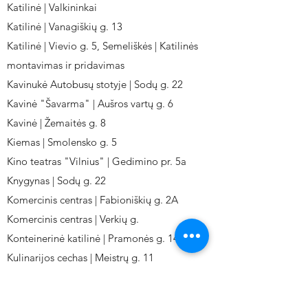
Katilinė | Valkininkai
Katilinė | Vanagiškių g. 13
Katilinė | Vievio g. 5, Semeliškės | Katilinės
montavimas ir pridavimas
Kavinukė Autobusų stotyje | Sodų g. 22
Kavinė "Šavarma" | Aušros vartų g. 6
Kavinė | Žemaitės g. 8
Kiemas | Smolensko g. 5
Kino teatras "Vilnius" | Gedimino pr. 5a
Knygynas | Sodų g. 22
Komercinis centras | Fabioniškių g. 2A
Komercinis centras | Verkių g.
Konteinerinė katilinė | Pramonės g. 141
Kulinarijos cechas | Meistrų g. 11
Kulinarinis cechas IKI-Fabij. | Fabijoniškių 2A.
Kuro aparatūros gamykla | Kalvarijų g. 143