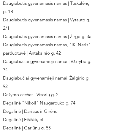
Daugiabutis gyvenamasis namas | Tuskulėnų
g. 1B
Daugiabutis gyvenamasis namas | Vytauto g.
2/1
Daugiabutis gyvenamasis namas | Žirgo g. 3a
Daugiabutis gyvenamasis namas, "IKI Neris"
parduotuvė | Antakalnio g. 42
Daugiabučiai gyvenamieji namai | V.Grybo g.
34
Daugiabučiai gyvenamieji namai| Žalgirio g.
92
Dažymo cechas | Visorių g. 2
Degalinė "Nikoil" Naugarduko g. 74
Degalinė | Dariaus ir Girėno
Degalinė | Eišiškių pl
Degalinė | Gariūnų g. 55