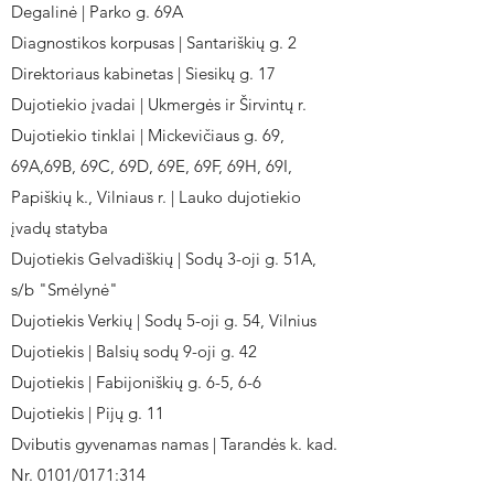
Degalinė | Parko g. 69A
Diagnostikos korpusas | Santariškių g. 2
Direktoriaus kabinetas | Siesikų g. 17
Dujotiekio įvadai | Ukmergės ir Širvintų r.
Dujotiekio tinklai | Mickevičiaus g. 69,
69A,69B, 69C, 69D, 69E, 69F, 69H, 69I,
Papiškių k., Vilniaus r. | Lauko dujotiekio
įvadų statyba
Dujotiekis Gelvadiškių | Sodų 3-oji g. 51A,
s/b "Smėlynė"
Dujotiekis Verkių | Sodų 5-oji g. 54, Vilnius
Dujotiekis | Balsių sodų 9-oji g. 42
Dujotiekis | Fabijoniškių g. 6-5, 6-6
Dujotiekis | Pijų g. 11
Dvibutis gyvenamas namas | Tarandės k. kad.
Nr. 0101/0171:314