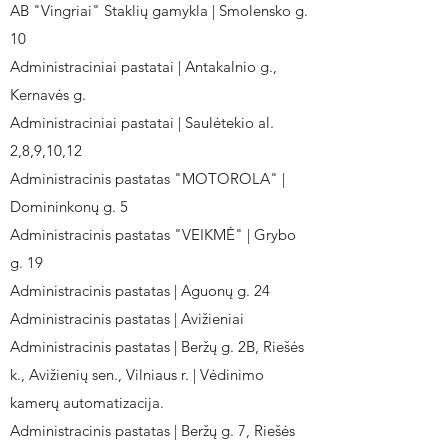
AB "Vingriai" Staklių gamykla | Smolensko g.
10
Administraciniai pastatai | Antakalnio g.,
Kernavės g.
Administraciniai pastatai | Saulėtekio al.
2,8,9,10,12
Administracinis pastatas "MOTOROLA" |
Domininkonų g. 5
Administracinis pastatas "VEIKMĖ" | Grybo
g. 19
Administracinis pastatas | Aguonų g. 24
Administracinis pastatas | Avižieniai
Administracinis pastatas | Beržų g. 2B, Riešės
k., Avižienių sen., Vilniaus r. | Vėdinimo
kamerų automatizacija.
Administracinis pastatas | Beržų g. 7, Riešės