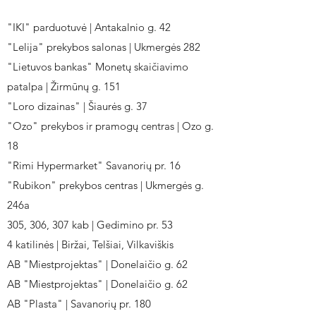
"IKI" parduotuvė | Antakalnio g. 42
"Lelija" prekybos salonas | Ukmergės 282
"Lietuvos bankas" Monetų skaičiavimo
patalpa | Žirmūnų g. 151
"Loro dizainas" | Šiaurės g. 37
"Ozo" prekybos ir pramogų centras | Ozo g.
18
"Rimi Hypermarket" Savanorių pr. 16
"Rubikon" prekybos centras | Ukmergės g.
246a
305, 306, 307 kab | Gedimino pr. 53
4 katilinės | Biržai, Telšiai, Vilkaviškis
AB "Miestprojektas" | Donelaičio g. 62
AB "Miestprojektas" | Donelaičio g. 62
AB "Plasta" | Savanorių pr. 180