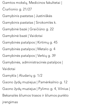
Gamtos mokslų, Medicinos fakultetai |
Čiurlionio g. 21/27
Gamybinis pastatas | Justiniškės
Gamybinis pastatas | Sirokomlės k.
Gamybinė bazė | Graičiūno g. 22
Gamybinė bazė | Vaidotai
Gamybinės patalpos | Kirtimų g. 45
Gamybinės patalpos | Metalo g. 4
Gamybinės patalpos | Verkių g. 39
Gamybinės, administracinės patalpos |
Vaidotai
Gamykla | Aludarių g. 1/2
Gaono žydų muziejus | Pamėnkalnio g. 12
Gaono žydų muziejus | Pylimo g. 4, Vilnius |
Bekanalės šilumos trasos ir šilumos punkto
įrengimas