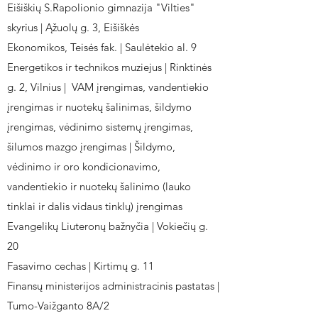
Eišiškių S.Rapolionio gimnazija "Vilties"
skyrius | Ąžuolų g. 3, Eišiškės
Ekonomikos, Teisės fak. | Saulėtekio al. 9
Energetikos ir technikos muziejus | Rinktinės
g. 2, Vilnius | VAM įrengimas, vandentiekio
įrengimas ir nuotekų šalinimas, šildymo
įrengimas, vėdinimo sistemų įrengimas,
šilumos mazgo įrengimas | Šildymo,
vėdinimo ir oro kondicionavimo,
vandentiekio ir nuotekų šalinimo (lauko
tinklai ir dalis vidaus tinklų) įrengimas
Evangelikų Liuteronų bažnyčia | Vokiečių g.
20
Fasavimo cechas | Kirtimų g. 11
Finansų ministerijos administracinis pastatas |
Tumo-Vaižganto 8A/2