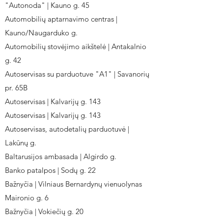
"Autonoda" | Kauno g. 45
Automobilių aptarnavimo centras |
Kauno/Naugarduko g.
Automobilių stovėjimo aikštelė | Antakalnio
g. 42
Autoservisas su parduotuve "A1" | Savanorių
pr. 65B
Autoservisas | Kalvarijų g. 143
Autoservisas | Kalvarijų g. 143
Autoservisas, autodetalių parduotuvė |
Lakūnų g.
Baltarusijos ambasada | Algirdo g.
Banko patalpos | Sodų g. 22
Bažnyčia | Vilniaus Bernardynų vienuolynas
Maironio g. 6
Bažnyčia | Vokiečių g. 20