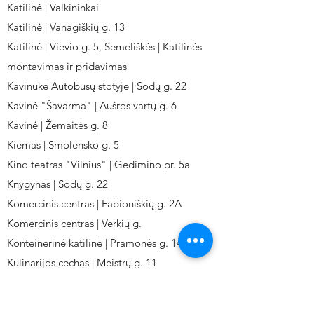
Katilinė | Valkininkai
Katilinė | Vanagiškių g. 13
Katilinė | Vievio g. 5, Semeliškės | Katilinės
montavimas ir pridavimas
Kavinukė Autobusų stotyje | Sodų g. 22
Kavinė "Šavarma" | Aušros vartų g. 6
Kavinė | Žemaitės g. 8
Kiemas | Smolensko g. 5
Kino teatras "Vilnius" | Gedimino pr. 5a
Knygynas | Sodų g. 22
Komercinis centras | Fabioniškių g. 2A
Komercinis centras | Verkių g.
Konteinerinė katilinė | Pramonės g. 141
Kulinarijos cechas | Meistrų g. 11
Kulinarinis cechas IKI-Fabij. | Fabijoniškių 2A.
Kuro aparatūros gamykla | Kalvarijų g. 143