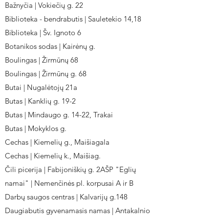
Bažnyčia | Vokiečių g. 22
Biblioteka - bendrabutis | Sauletekio 14,18
Biblioteka | Šv. Ignoto 6
Botanikos sodas | Kairėnų g.
Boulingas | Žirmūnų 68
Boulingas | Žirmūnų g. 68
Butai | Nugalėtojų 21a
Butas | Kanklių g. 19-2
Butas | Mindaugo g. 14-22, Trakai
Butas | Mokyklos g.
Cechas | Kiemelių g., Maišiagala
Cechas | Kiemelių k., Maišiag.
Čili picerija | Fabijoniškių g. 2AŠP "Eglių
namai" | Nemenčinės pl. korpusai A ir B
Darbų saugos centras | Kalvarijų g.148
Daugiabutis gyvenamasis namas | Antakalnio