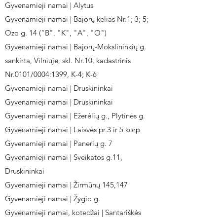
Gyvenamieji namai | Alytus
Gyvenamieji namai | Bajorų kelias Nr.1; 3; 5;
Ozo g. 14 ("B", "K", "A", "O")
Gyvenamieji namai | Bajorų-Mokslininkių g.
sankirta, Vilniuje, skl. Nr.10, kadastrinis
Nr.0101/0004:1399, K-4; K-6
Gyvenamieji namai | Druskininkai
Gyvenamieji namai | Druskininkai
Gyvenamieji namai | Ežerėlių g., Plytinės g.
Gyvenamieji namai | Laisvės pr.3 ir 5 korp
Gyvenamieji namai | Panerių g. 7
Gyvenamieji namai | Sveikatos g.11,
Druskininkai
Gyvenamieji namai | Žirmūnų 145,147
Gyvenamieji namai | Žygio g.
Gyvenamieji namai, kotedžai | Santariškės