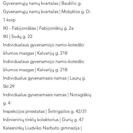
Gyvenamųjų namų kvartalas | Baublio g.
Gyvenamųjų namų kvartalas | Mokyklos g. D-
1 korp
IKI - Fabijoniškės | Fabijoniškių g. 2a
IKI | Sodų g. 22
Individualaus gyvenamojo namo-kotedžo
šilumos mazgas | Kalvarijų g. 218
Individualaus gyvenamojo namo-kotedžo
šilumos mazgas | Kalvarijų g. 218
Individualus gyvenamasis namas | Laurų g.
Skl.29
Individualus gyvenamasis namas | Noragiškių
g. 4
Inspekcijos priestatas | Švitrigailos g. 42/31
Inžinierinių tinklų kolektorius | Gurių g. 47
Kalesninkų Liudviko Narbuto gimnazija |