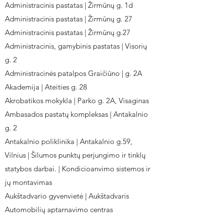
Administracinis pastatas | Žirmūnų g. 1d
Administracinis pastatas | Žirmūnų g. 27
Administracinis pastatas | Žirmūnų g.27
Administracinis, gamybinis pastatas | Visorių
g. 2
Administracinės patalpos Graičiūno | g. 2A
Akademija | Ateities g. 28
Akrobatikos mokykla | Parko g. 2A, Visaginas
Ambasados pastatų kompleksas | Antakalnio
g. 2
Antakalnio poliklinika | Antakalnio g.59,
Vilnius | Šilumos punktų perjungimo ir tinklų
statybos darbai. | Kondicioanvimo sistemos ir
jų montavimas
Aukštadvario gyvenvietė | Aukštadvaris
Automobilių aptarnavimo centras