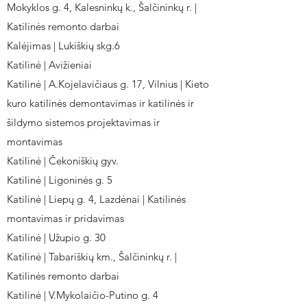
Mokyklos g. 4, Kalesninkų k., Šalčininkų r. |
Katilinės remonto darbai
Kalėjimas | Lukiškių skg.6
Katilinė | Avižieniai
Katilinė | A.Kojelavičiaus g. 17, Vilnius | Kieto
kuro katilinės demontavimas ir katilinės ir
šildymo sistemos projektavimas ir
montavimas
Katilinė | Čekoniškių gyv.
Katilinė | Ligoninės g. 5
Katilinė | Liepų g. 4, Lazdėnai | Katilinės
montavimas ir pridavimas
Katilinė | Užupio g. 30
Katilinė | Tabariškių km., Šalčininkų r. |
Katilinės remonto darbai
Katilinė | V.Mykolaičio-Putino g. 4