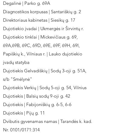
Degalinė | Parko g. 69A
Diagnostikos korpusas | Santariškių g. 2
Direktoriaus kabinetas | Siesikų g. 17
Dujotiekio įvadai | Ukmergės ir Širvintų r.
Dujotiekio tinklai | Mickevičiaus g. 69,
69A,69B, 69C, 69D, 69E, 69F, 69H, 69I,
Papiškių k., Vilniaus r. | Lauko dujotiekio
įvadų statyba
Dujotiekis Gelvadiškių | Sodų 3-oji g. 51A,
s/b "Smėlynė"
Dujotiekis Verkių | Sodų 5-oji g. 54, Vilnius
Dujotiekis | Balsių sodų 9-oji g. 42
Dujotiekis | Fabijoniškių g. 6-5, 6-6
Dujotiekis | Pijų g. 11
Dvibutis gyvenamas namas | Tarandės k. kad.
Nr. 0101/0171:314