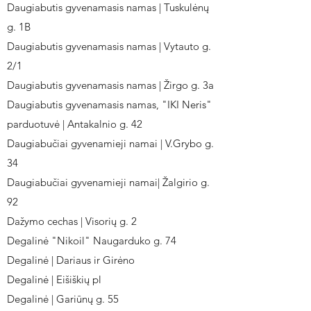
Daugiabutis gyvenamasis namas | Tuskulėnų
g. 1B
Daugiabutis gyvenamasis namas | Vytauto g.
2/1
Daugiabutis gyvenamasis namas | Žirgo g. 3a
Daugiabutis gyvenamasis namas, "IKI Neris"
parduotuvė | Antakalnio g. 42
Daugiabučiai gyvenamieji namai | V.Grybo g.
34
Daugiabučiai gyvenamieji namai| Žalgirio g.
92
Dažymo cechas | Visorių g. 2
Degalinė "Nikoil" Naugarduko g. 74
Degalinė | Dariaus ir Girėno
Degalinė | Eišiškių pl
Degalinė | Gariūnų g. 55