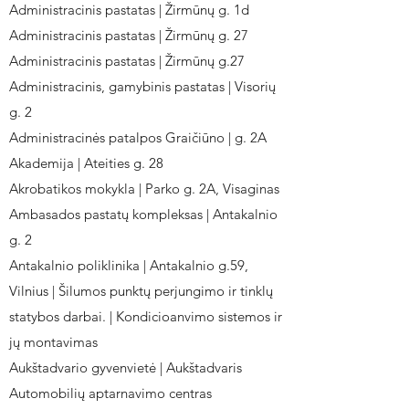
Administracinis pastatas | Žirmūnų g. 1d
Administracinis pastatas | Žirmūnų g. 27
Administracinis pastatas | Žirmūnų g.27
Administracinis, gamybinis pastatas | Visorių
g. 2
Administracinės patalpos Graičiūno | g. 2A
Akademija | Ateities g. 28
Akrobatikos mokykla | Parko g. 2A, Visaginas
Ambasados pastatų kompleksas | Antakalnio
g. 2
Antakalnio poliklinika | Antakalnio g.59,
Vilnius | Šilumos punktų perjungimo ir tinklų
statybos darbai. | Kondicioanvimo sistemos ir
jų montavimas
Aukštadvario gyvenvietė | Aukštadvaris
Automobilių aptarnavimo centras