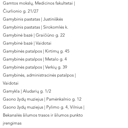
Gamtos mokslų, Medicinos fakultetai |
Čiurlionio g. 21/27
Gamybinis pastatas | Justiniškės
Gamybinis pastatas | Sirokomlės k.
Gamybinė bazė | Graičiūno g. 22
Gamybinė bazė | Vaidotai
Gamybinės patalpos | Kirtimų g. 45
Gamybinės patalpos | Metalo g. 4
Gamybinės patalpos | Verkių g. 39
Gamybinės, administracinės patalpos |
Vaidotai
Gamykla | Aludarių g. 1/2
Gaono žydų muziejus | Pamėnkalnio g. 12
Gaono žydų muziejus | Pylimo g. 4, Vilnius |
Bekanalės šilumos trasos ir šilumos punkto
įrengimas