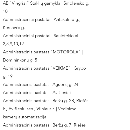
AB "Vingriai" Staklių gamykla | Smolensko g.
10
Administraciniai pastatai | Antakalnio g.,
Kernavės g.
Administraciniai pastatai | Saulėtekio al.
2,8,9,10,12
Administracinis pastatas "MOTOROLA" |
Domininkonų g. 5
Administracinis pastatas "VEIKMĖ" | Grybo
g. 19
Administracinis pastatas | Aguonų g. 24
Administracinis pastatas | Avižieniai
Administracinis pastatas | Beržų g. 2B, Riešės
k., Avižienių sen., Vilniaus r. | Vėdinimo
kamerų automatizacija.
Administracinis pastatas | Beržų g. 7, Riešės