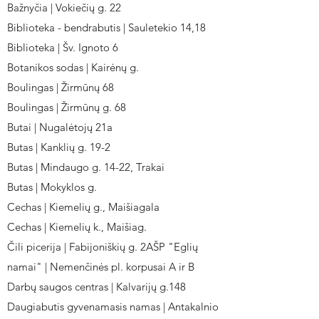
Bažnyčia | Vokiečių g. 22
Biblioteka - bendrabutis | Sauletekio 14,18
Biblioteka | Šv. Ignoto 6
Botanikos sodas | Kairėnų g.
Boulingas | Žirmūnų 68
Boulingas | Žirmūnų g. 68
Butai | Nugalėtojų 21a
Butas | Kanklių g. 19-2
Butas | Mindaugo g. 14-22, Trakai
Butas | Mokyklos g.
Cechas | Kiemelių g., Maišiagala
Cechas | Kiemelių k., Maišiag.
Čili picerija | Fabijoniškių g. 2AŠP "Eglių
namai" | Nemenčinės pl. korpusai A ir B
Darbų saugos centras | Kalvarijų g.148
Daugiabutis gyvenamasis namas | Antakalnio