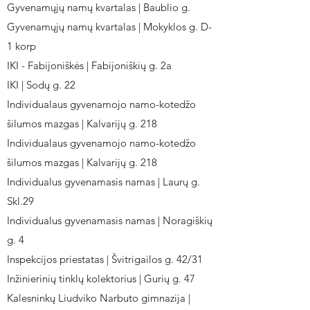
Gyvenamųjų namų kvartalas | Baublio g.
Gyvenamųjų namų kvartalas | Mokyklos g. D-
1 korp
IKI - Fabijoniškės | Fabijoniškių g. 2a
IKI | Sodų g. 22
Individualaus gyvenamojo namo-kotedžo
šilumos mazgas | Kalvarijų g. 218
Individualaus gyvenamojo namo-kotedžo
šilumos mazgas | Kalvarijų g. 218
Individualus gyvenamasis namas | Laurų g.
Skl.29
Individualus gyvenamasis namas | Noragiškių
g. 4
Inspekcijos priestatas | Švitrigailos g. 42/31
Inžinierinių tinklų kolektorius | Gurių g. 47
Kalesninkų Liudviko Narbuto gimnazija |