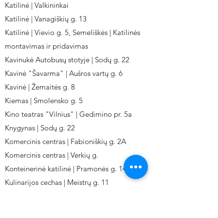
Katilinė | Valkininkai
Katilinė | Vanagiškių g. 13
Katilinė | Vievio g. 5, Semeliškės | Katilinės
montavimas ir pridavimas
Kavinukė Autobusų stotyje | Sodų g. 22
Kavinė "Šavarma" | Aušros vartų g. 6
Kavinė | Žemaitės g. 8
Kiemas | Smolensko g. 5
Kino teatras "Vilnius" | Gedimino pr. 5a
Knygynas | Sodų g. 22
Komercinis centras | Fabioniškių g. 2A
Komercinis centras | Verkių g.
Konteinerinė katilinė | Pramonės g. 141
Kulinarijos cechas | Meistrų g. 11
Kulinarinis cechas IKI-Fabij. | Fabijoniškių 2A.
Kuro aparatūros gamykla | Kalvarijų g. 143