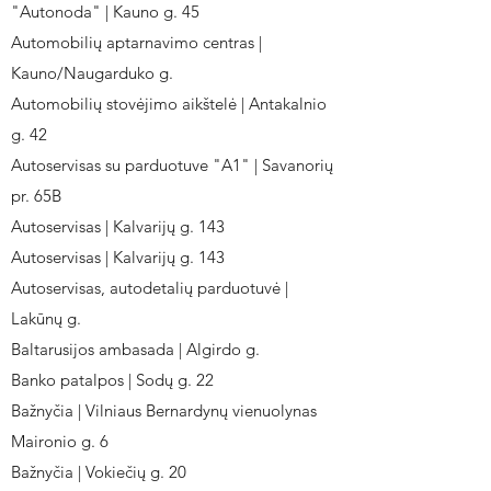
"Autonoda" | Kauno g. 45
Automobilių aptarnavimo centras |
Kauno/Naugarduko g.
Automobilių stovėjimo aikštelė | Antakalnio
g. 42
Autoservisas su parduotuve "A1" | Savanorių
pr. 65B
Autoservisas | Kalvarijų g. 143
Autoservisas | Kalvarijų g. 143
Autoservisas, autodetalių parduotuvė |
Lakūnų g.
Baltarusijos ambasada | Algirdo g.
Banko patalpos | Sodų g. 22
Bažnyčia | Vilniaus Bernardynų vienuolynas
Maironio g. 6
Bažnyčia | Vokiečių g. 20