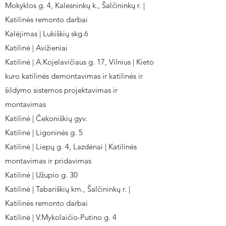
Mokyklos g. 4, Kalesninkų k., Šalčininkų r. |
Katilinės remonto darbai
Kalėjimas | Lukiškių skg.6
Katilinė | Avižieniai
Katilinė | A.Kojelavičiaus g. 17, Vilnius | Kieto
kuro katilinės demontavimas ir katilinės ir
šildymo sistemos projektavimas ir
montavimas
Katilinė | Čekoniškių gyv.
Katilinė | Ligoninės g. 5
Katilinė | Liepų g. 4, Lazdėnai | Katilinės
montavimas ir pridavimas
Katilinė | Užupio g. 30
Katilinė | Tabariškių km., Šalčininkų r. |
Katilinės remonto darbai
Katilinė | V.Mykolaičio-Putino g. 4