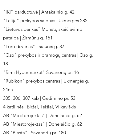
"IKI" parduotuvė | Antakalnio g. 42
"Lelija" prekybos salonas | Ukmergės 282
"Lietuvos bankas" Monetų skaičiavimo
patalpa | Žirmūnų g. 151
"Loro dizainas" | Šiaurės g. 37
"Ozo" prekybos ir pramogų centras | Ozo g.
18
"Rimi Hypermarket" Savanorių pr. 16
"Rubikon" prekybos centras | Ukmergės g.
246a
305, 306, 307 kab | Gedimino pr. 53
4 katilinės | Biržai, Telšiai, Vilkaviškis
AB "Miestprojektas" | Donelaičio g. 62
AB "Miestprojektas" | Donelaičio g. 62
AB "Plasta" | Savanorių pr. 180