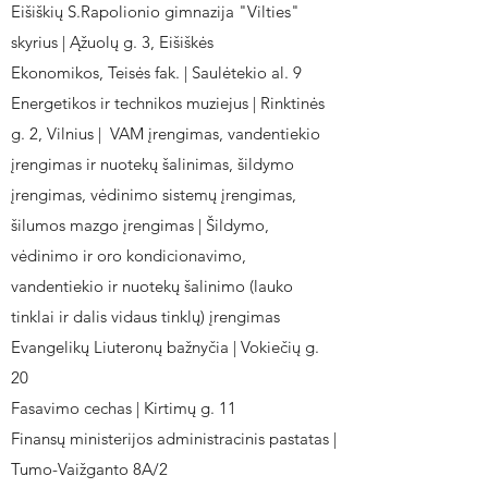
Eišiškių S.Rapolionio gimnazija "Vilties"
skyrius | Ąžuolų g. 3, Eišiškės
Ekonomikos, Teisės fak. | Saulėtekio al. 9
Energetikos ir technikos muziejus | Rinktinės
g. 2, Vilnius | VAM įrengimas, vandentiekio
įrengimas ir nuotekų šalinimas, šildymo
įrengimas, vėdinimo sistemų įrengimas,
šilumos mazgo įrengimas | Šildymo,
vėdinimo ir oro kondicionavimo,
vandentiekio ir nuotekų šalinimo (lauko
tinklai ir dalis vidaus tinklų) įrengimas
Evangelikų Liuteronų bažnyčia | Vokiečių g.
20
Fasavimo cechas | Kirtimų g. 11
Finansų ministerijos administracinis pastatas |
Tumo-Vaižganto 8A/2