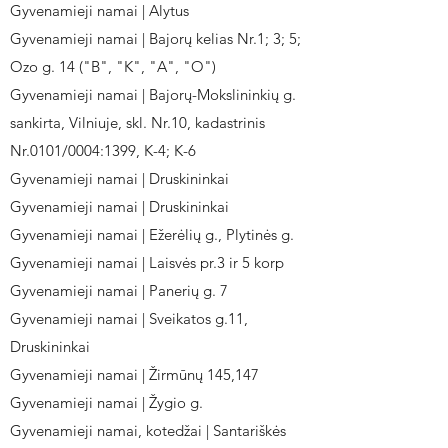
Gyvenamieji namai | Alytus
Gyvenamieji namai | Bajorų kelias Nr.1; 3; 5;
Ozo g. 14 ("B", "K", "A", "O")
Gyvenamieji namai | Bajorų-Mokslininkių g.
sankirta, Vilniuje, skl. Nr.10, kadastrinis
Nr.0101/0004:1399, K-4; K-6
Gyvenamieji namai | Druskininkai
Gyvenamieji namai | Druskininkai
Gyvenamieji namai | Ežerėlių g., Plytinės g.
Gyvenamieji namai | Laisvės pr.3 ir 5 korp
Gyvenamieji namai | Panerių g. 7
Gyvenamieji namai | Sveikatos g.11,
Druskininkai
Gyvenamieji namai | Žirmūnų 145,147
Gyvenamieji namai | Žygio g.
Gyvenamieji namai, kotedžai | Santariškės