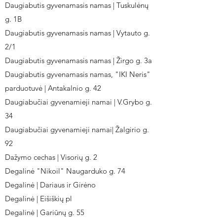
Daugiabutis gyvenamasis namas | Tuskulėnų
g. 1B
Daugiabutis gyvenamasis namas | Vytauto g.
2/1
Daugiabutis gyvenamasis namas | Žirgo g. 3a
Daugiabutis gyvenamasis namas, "IKI Neris"
parduotuvė | Antakalnio g. 42
Daugiabučiai gyvenamieji namai | V.Grybo g.
34
Daugiabučiai gyvenamieji namai| Žalgirio g.
92
Dažymo cechas | Visorių g. 2
Degalinė "Nikoil" Naugarduko g. 74
Degalinė | Dariaus ir Girėno
Degalinė | Eišiškių pl
Degalinė | Gariūnų g. 55