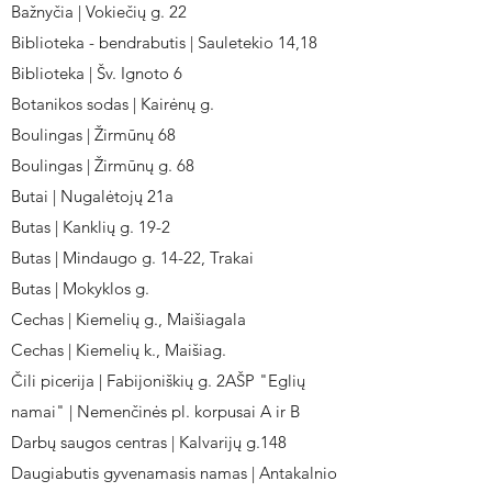
Bažnyčia | Vokiečių g. 22
Biblioteka - bendrabutis | Sauletekio 14,18
Biblioteka | Šv. Ignoto 6
Botanikos sodas | Kairėnų g.
Boulingas | Žirmūnų 68
Boulingas | Žirmūnų g. 68
Butai | Nugalėtojų 21a
Butas | Kanklių g. 19-2
Butas | Mindaugo g. 14-22, Trakai
Butas | Mokyklos g.
Cechas | Kiemelių g., Maišiagala
Cechas | Kiemelių k., Maišiag.
Čili picerija | Fabijoniškių g. 2AŠP "Eglių
namai" | Nemenčinės pl. korpusai A ir B
Darbų saugos centras | Kalvarijų g.148
Daugiabutis gyvenamasis namas | Antakalnio