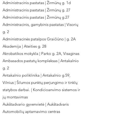
Administracinis pastatas | Žirmūnų g. 1d
Administracinis pastatas | Žirmūnų g. 27
Administracinis pastatas | Žirmūnų g.27
Administracinis, gamybinis pastatas | Visorių
g. 2
Administracinės patalpos Graičiūno | g. 2A
Akademija | Ateities g. 28
Akrobatikos mokykla | Parko g. 2A, Visaginas
Ambasados pastatų kompleksas | Antakalnio
g. 2
Antakalnio poliklinika | Antakalnio g.59,
Vilnius | Šilumos punktų perjungimo ir tinklų
statybos darbai. | Kondicioanvimo sistemos ir
jų montavimas
Aukštadvario gyvenvietė | Aukštadvaris
Automobilių aptarnavimo centras