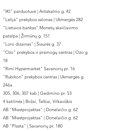
"IKI" parduotuvė | Antakalnio g. 42
"Lelija" prekybos salonas | Ukmergės 282
"Lietuvos bankas" Monetų skaičiavimo
patalpa | Žirmūnų g. 151
"Loro dizainas" | Šiaurės g. 37
"Ozo" prekybos ir pramogų centras | Ozo g.
18
"Rimi Hypermarket" Savanorių pr. 16
"Rubikon" prekybos centras | Ukmergės g.
246a
305, 306, 307 kab | Gedimino pr. 53
4 katilinės | Biržai, Telšiai, Vilkaviškis
AB "Miestprojektas" | Donelaičio g. 62
AB "Miestprojektas" | Donelaičio g. 62
AB "Plasta" | Savanorių pr. 180