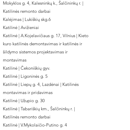
Mokyklos g. 4, Kalesninkų k., Šalčininkų r. |
Katilinės remonto darbai
Kalėjimas | Lukiškių skg.6
Katilinė | Avižieniai
Katilinė | A.Kojelavičiaus g. 17, Vilnius | Kieto
kuro katilinės demontavimas ir katilinės ir
šildymo sistemos projektavimas ir
montavimas
Katilinė | Čekoniškių gyv.
Katilinė | Ligoninės g. 5
Katilinė | Liepų g. 4, Lazdėnai | Katilinės
montavimas ir pridavimas
Katilinė | Užupio g. 30
Katilinė | Tabariškių km., Šalčininkų r. |
Katilinės remonto darbai
Katilinė | V.Mykolaičio-Putino g. 4