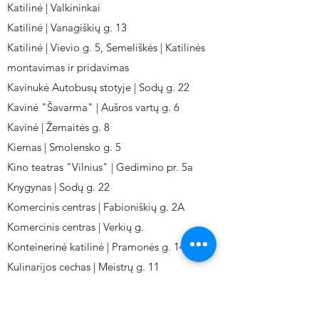
Katilinė | Valkininkai
Katilinė | Vanagiškių g. 13
Katilinė | Vievio g. 5, Semeliškės | Katilinės
montavimas ir pridavimas
Kavinukė Autobusų stotyje | Sodų g. 22
Kavinė "Šavarma" | Aušros vartų g. 6
Kavinė | Žemaitės g. 8
Kiemas | Smolensko g. 5
Kino teatras "Vilnius" | Gedimino pr. 5a
Knygynas | Sodų g. 22
Komercinis centras | Fabioniškių g. 2A
Komercinis centras | Verkių g.
Konteinerinė katilinė | Pramonės g. 141
Kulinarijos cechas | Meistrų g. 11
Kulinarinis cechas IKI-Fabij. | Fabijoniškių 2A.
Kuro aparatūros gamykla | Kalvarijų g. 143