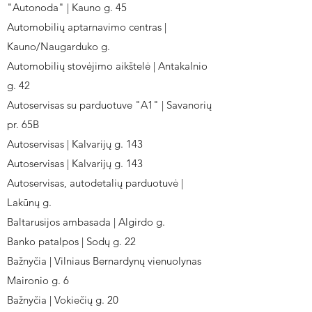
"Autonoda" | Kauno g. 45
Automobilių aptarnavimo centras |
Kauno/Naugarduko g.
Automobilių stovėjimo aikštelė | Antakalnio
g. 42
Autoservisas su parduotuve "A1" | Savanorių
pr. 65B
Autoservisas | Kalvarijų g. 143
Autoservisas | Kalvarijų g. 143
Autoservisas, autodetalių parduotuvė |
Lakūnų g.
Baltarusijos ambasada | Algirdo g.
Banko patalpos | Sodų g. 22
Bažnyčia | Vilniaus Bernardynų vienuolynas
Maironio g. 6
Bažnyčia | Vokiečių g. 20