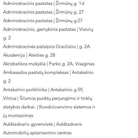
Administracinis pastatas | Žirmūnų g. 1d
Administracinis pastatas | Žirmūnų g. 27
Administracinis pastatas | Žirmūnų g.27
Administracinis, gamybinis pastatas | Visorių
g. 2
Administracinės patalpos Graičiūno | g. 2A
Akademija | Ateities g. 28
Akrobatikos mokykla | Parko g. 2A, Visaginas
Ambasados pastatų kompleksas | Antakalnio
g. 2
Antakalnio poliklinika | Antakalnio g.59,
Vilnius | Šilumos punktų perjungimo ir tinklų
statybos darbai. | Kondicioanvimo sistemos ir
jų montavimas
Aukštadvario gyvenvietė | Aukštadvaris
Automobilių aptarnavimo centras