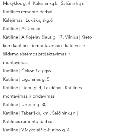
Mokyklos g. 4, Kalesninkų k., Šalčininkų r. |
Katilinės remonto darbai
Kalėjimas | Lukiškių skg.6
Katilinė | Avižieniai
Katilinė | A.Kojelavičiaus g. 17, Vilnius | Kieto
kuro katilinės demontavimas ir katilinės ir
šildymo sistemos projektavimas ir
montavimas
Katilinė | Čekoniškių gyv.
Katilinė | Ligoninės g. 5
Katilinė | Liepų g. 4, Lazdėnai | Katilinės
montavimas ir pridavimas
Katilinė | Užupio g. 30
Katilinė | Tabariškių km., Šalčininkų r. |
Katilinės remonto darbai
Katilinė | V.Mykolaičio-Putino g. 4