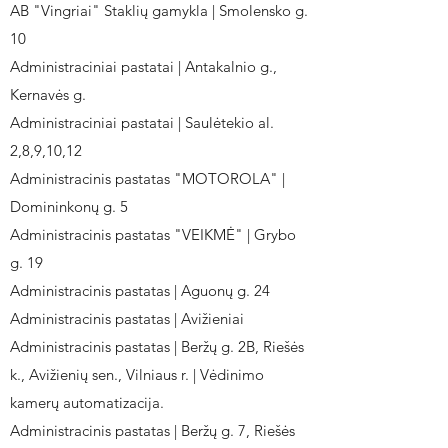
AB "Vingriai" Staklių gamykla | Smolensko g.
10
Administraciniai pastatai | Antakalnio g.,
Kernavės g.
Administraciniai pastatai | Saulėtekio al.
2,8,9,10,12
Administracinis pastatas "MOTOROLA" |
Domininkonų g. 5
Administracinis pastatas "VEIKMĖ" | Grybo
g. 19
Administracinis pastatas | Aguonų g. 24
Administracinis pastatas | Avižieniai
Administracinis pastatas | Beržų g. 2B, Riešės
k., Avižienių sen., Vilniaus r. | Vėdinimo
kamerų automatizacija.
Administracinis pastatas | Beržų g. 7, Riešės