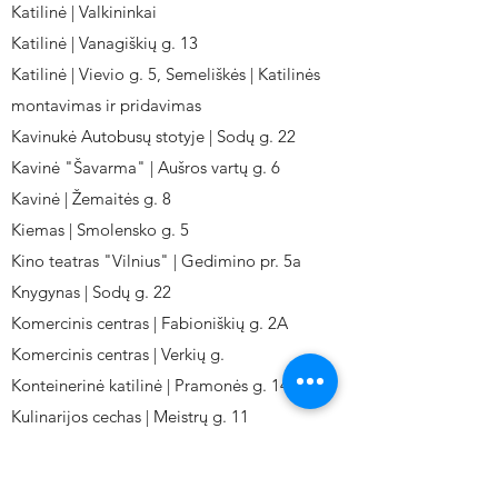
Katilinė | Valkininkai
Katilinė | Vanagiškių g. 13
Katilinė | Vievio g. 5, Semeliškės | Katilinės
montavimas ir pridavimas
Kavinukė Autobusų stotyje | Sodų g. 22
Kavinė "Šavarma" | Aušros vartų g. 6
Kavinė | Žemaitės g. 8
Kiemas | Smolensko g. 5
Kino teatras "Vilnius" | Gedimino pr. 5a
Knygynas | Sodų g. 22
Komercinis centras | Fabioniškių g. 2A
Komercinis centras | Verkių g.
Konteinerinė katilinė | Pramonės g. 141
Kulinarijos cechas | Meistrų g. 11
Kulinarinis cechas IKI-Fabij. | Fabijoniškių 2A.
Kuro aparatūros gamykla | Kalvarijų g. 143