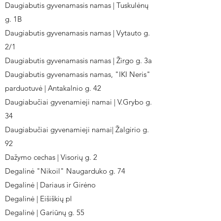
Daugiabutis gyvenamasis namas | Tuskulėnų
g. 1B
Daugiabutis gyvenamasis namas | Vytauto g.
2/1
Daugiabutis gyvenamasis namas | Žirgo g. 3a
Daugiabutis gyvenamasis namas, "IKI Neris"
parduotuvė | Antakalnio g. 42
Daugiabučiai gyvenamieji namai | V.Grybo g.
34
Daugiabučiai gyvenamieji namai| Žalgirio g.
92
Dažymo cechas | Visorių g. 2
Degalinė "Nikoil" Naugarduko g. 74
Degalinė | Dariaus ir Girėno
Degalinė | Eišiškių pl
Degalinė | Gariūnų g. 55