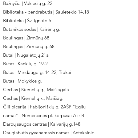
Bažnyčia | Vokiečių g. 22
Biblioteka - bendrabutis | Sauletekio 14,18
Biblioteka | Šv. Ignoto 6
Botanikos sodas | Kairėnų g.
Boulingas | Žirmūnų 68
Boulingas | Žirmūnų g. 68
Butai | Nugalėtojų 21a
Butas | Kanklių g. 19-2
Butas | Mindaugo g. 14-22, Trakai
Butas | Mokyklos g.
Cechas | Kiemelių g., Maišiagala
Cechas | Kiemelių k., Maišiag.
Čili picerija | Fabijoniškių g. 2AŠP "Eglių
namai" | Nemenčinės pl. korpusai A ir B
Darbų saugos centras | Kalvarijų g.148
Daugiabutis gyvenamasis namas | Antakalnio