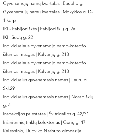
Gyvenamųjų namų kvartalas | Baublio g.
Gyvenamųjų namų kvartalas | Mokyklos g. D-
1 korp
IKI - Fabijoniškės | Fabijoniškių g. 2a
IKI | Sodų g. 22
Individualaus gyvenamojo namo-kotedžo
šilumos mazgas | Kalvarijų g. 218
Individualaus gyvenamojo namo-kotedžo
šilumos mazgas | Kalvarijų g. 218
Individualus gyvenamasis namas | Laurų g.
Skl.29
Individualus gyvenamasis namas | Noragiškių
g. 4
Inspekcijos priestatas | Švitrigailos g. 42/31
Inžinierinių tinklų kolektorius | Gurių g. 47
Kalesninkų Liudviko Narbuto gimnazija |