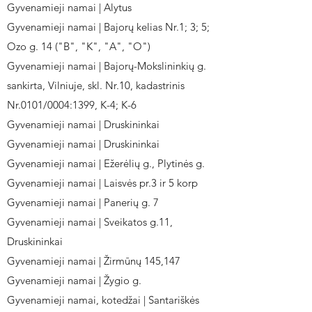
Gyvenamieji namai | Alytus
Gyvenamieji namai | Bajorų kelias Nr.1; 3; 5;
Ozo g. 14 ("B", "K", "A", "O")
Gyvenamieji namai | Bajorų-Mokslininkių g.
sankirta, Vilniuje, skl. Nr.10, kadastrinis
Nr.0101/0004:1399, K-4; K-6
Gyvenamieji namai | Druskininkai
Gyvenamieji namai | Druskininkai
Gyvenamieji namai | Ežerėlių g., Plytinės g.
Gyvenamieji namai | Laisvės pr.3 ir 5 korp
Gyvenamieji namai | Panerių g. 7
Gyvenamieji namai | Sveikatos g.11,
Druskininkai
Gyvenamieji namai | Žirmūnų 145,147
Gyvenamieji namai | Žygio g.
Gyvenamieji namai, kotedžai | Santariškės