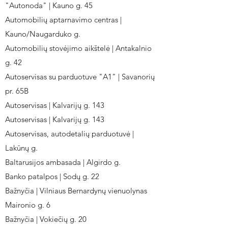
"Autonoda" | Kauno g. 45
Automobilių aptarnavimo centras |
Kauno/Naugarduko g.
Automobilių stovėjimo aikštelė | Antakalnio
g. 42
Autoservisas su parduotuve "A1" | Savanorių
pr. 65B
Autoservisas | Kalvarijų g. 143
Autoservisas | Kalvarijų g. 143
Autoservisas, autodetalių parduotuvė |
Lakūnų g.
Baltarusijos ambasada | Algirdo g.
Banko patalpos | Sodų g. 22
Bažnyčia | Vilniaus Bernardynų vienuolynas
Maironio g. 6
Bažnyčia | Vokiečių g. 20