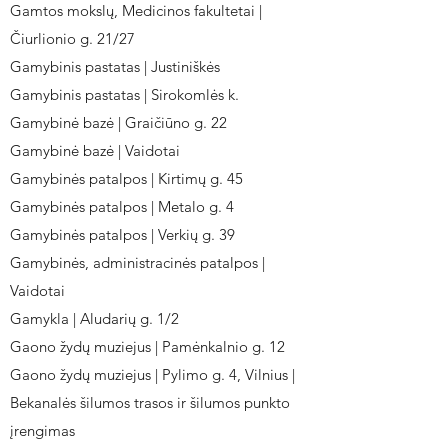
Gamtos mokslų, Medicinos fakultetai |
Čiurlionio g. 21/27
Gamybinis pastatas | Justiniškės
Gamybinis pastatas | Sirokomlės k.
Gamybinė bazė | Graičiūno g. 22
Gamybinė bazė | Vaidotai
Gamybinės patalpos | Kirtimų g. 45
Gamybinės patalpos | Metalo g. 4
Gamybinės patalpos | Verkių g. 39
Gamybinės, administracinės patalpos |
Vaidotai
Gamykla | Aludarių g. 1/2
Gaono žydų muziejus | Pamėnkalnio g. 12
Gaono žydų muziejus | Pylimo g. 4, Vilnius |
Bekanalės šilumos trasos ir šilumos punkto
įrengimas