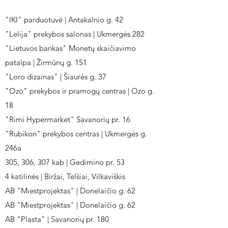
"IKI" parduotuvė | Antakalnio g. 42
"Lelija" prekybos salonas | Ukmergės 282
"Lietuvos bankas" Monetų skaičiavimo
patalpa | Žirmūnų g. 151
"Loro dizainas" | Šiaurės g. 37
"Ozo" prekybos ir pramogų centras | Ozo g.
18
"Rimi Hypermarket" Savanorių pr. 16
"Rubikon" prekybos centras | Ukmergės g.
246a
305, 306, 307 kab | Gedimino pr. 53
4 katilinės | Biržai, Telšiai, Vilkaviškis
AB "Miestprojektas" | Donelaičio g. 62
AB "Miestprojektas" | Donelaičio g. 62
AB "Plasta" | Savanorių pr. 180