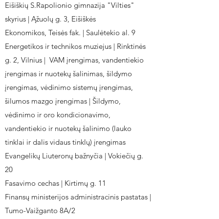
Eišiškių S.Rapolionio gimnazija "Vilties"
skyrius | Ąžuolų g. 3, Eišiškės
Ekonomikos, Teisės fak. | Saulėtekio al. 9
Energetikos ir technikos muziejus | Rinktinės
g. 2, Vilnius | VAM įrengimas, vandentiekio
įrengimas ir nuotekų šalinimas, šildymo
įrengimas, vėdinimo sistemų įrengimas,
šilumos mazgo įrengimas | Šildymo,
vėdinimo ir oro kondicionavimo,
vandentiekio ir nuotekų šalinimo (lauko
tinklai ir dalis vidaus tinklų) įrengimas
Evangelikų Liuteronų bažnyčia | Vokiečių g.
20
Fasavimo cechas | Kirtimų g. 11
Finansų ministerijos administracinis pastatas |
Tumo-Vaižganto 8A/2