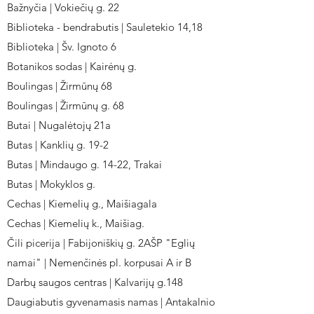
Bažnyčia | Vokiečių g. 22
Biblioteka - bendrabutis | Sauletekio 14,18
Biblioteka | Šv. Ignoto 6
Botanikos sodas | Kairėnų g.
Boulingas | Žirmūnų 68
Boulingas | Žirmūnų g. 68
Butai | Nugalėtojų 21a
Butas | Kanklių g. 19-2
Butas | Mindaugo g. 14-22, Trakai
Butas | Mokyklos g.
Cechas | Kiemelių g., Maišiagala
Cechas | Kiemelių k., Maišiag.
Čili picerija | Fabijoniškių g. 2AŠP "Eglių
namai" | Nemenčinės pl. korpusai A ir B
Darbų saugos centras | Kalvarijų g.148
Daugiabutis gyvenamasis namas | Antakalnio