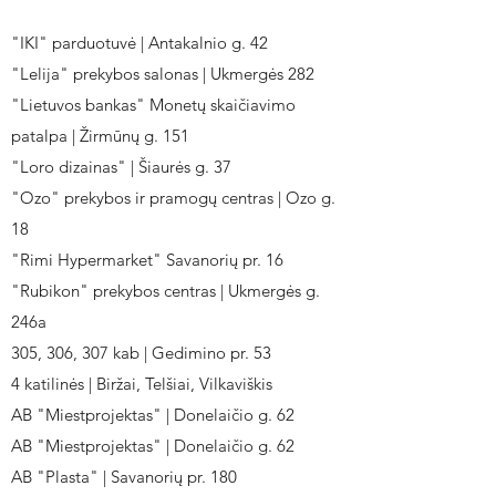
"IKI" parduotuvė | Antakalnio g. 42
"Lelija" prekybos salonas | Ukmergės 282
"Lietuvos bankas" Monetų skaičiavimo
patalpa | Žirmūnų g. 151
"Loro dizainas" | Šiaurės g. 37
"Ozo" prekybos ir pramogų centras | Ozo g.
18
"Rimi Hypermarket" Savanorių pr. 16
"Rubikon" prekybos centras | Ukmergės g.
246a
305, 306, 307 kab | Gedimino pr. 53
4 katilinės | Biržai, Telšiai, Vilkaviškis
AB "Miestprojektas" | Donelaičio g. 62
AB "Miestprojektas" | Donelaičio g. 62
AB "Plasta" | Savanorių pr. 180