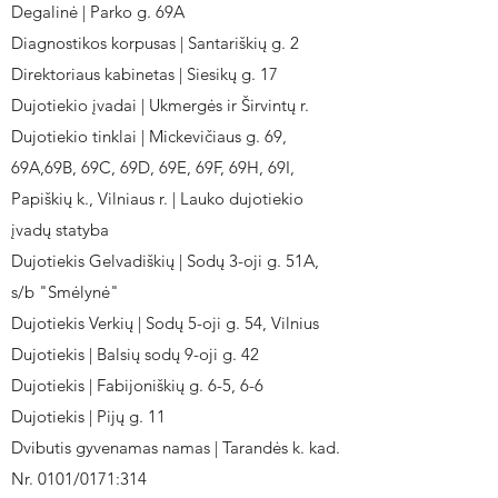
Degalinė | Parko g. 69A
Diagnostikos korpusas | Santariškių g. 2
Direktoriaus kabinetas | Siesikų g. 17
Dujotiekio įvadai | Ukmergės ir Širvintų r.
Dujotiekio tinklai | Mickevičiaus g. 69,
69A,69B, 69C, 69D, 69E, 69F, 69H, 69I,
Papiškių k., Vilniaus r. | Lauko dujotiekio
įvadų statyba
Dujotiekis Gelvadiškių | Sodų 3-oji g. 51A,
s/b "Smėlynė"
Dujotiekis Verkių | Sodų 5-oji g. 54, Vilnius
Dujotiekis | Balsių sodų 9-oji g. 42
Dujotiekis | Fabijoniškių g. 6-5, 6-6
Dujotiekis | Pijų g. 11
Dvibutis gyvenamas namas | Tarandės k. kad.
Nr. 0101/0171:314