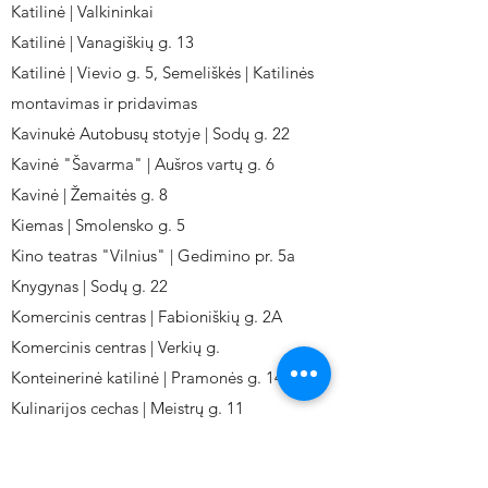
Katilinė | Valkininkai
Katilinė | Vanagiškių g. 13
Katilinė | Vievio g. 5, Semeliškės | Katilinės
montavimas ir pridavimas
Kavinukė Autobusų stotyje | Sodų g. 22
Kavinė "Šavarma" | Aušros vartų g. 6
Kavinė | Žemaitės g. 8
Kiemas | Smolensko g. 5
Kino teatras "Vilnius" | Gedimino pr. 5a
Knygynas | Sodų g. 22
Komercinis centras | Fabioniškių g. 2A
Komercinis centras | Verkių g.
Konteinerinė katilinė | Pramonės g. 141
Kulinarijos cechas | Meistrų g. 11
Kulinarinis cechas IKI-Fabij. | Fabijoniškių 2A.
Kuro aparatūros gamykla | Kalvarijų g. 143