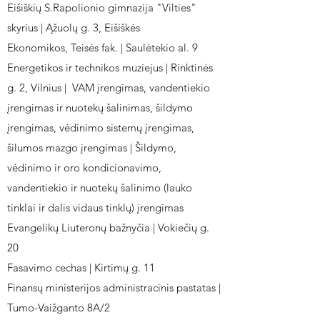
Eišiškių S.Rapolionio gimnazija "Vilties"
skyrius | Ąžuolų g. 3, Eišiškės
Ekonomikos, Teisės fak. | Saulėtekio al. 9
Energetikos ir technikos muziejus | Rinktinės
g. 2, Vilnius | VAM įrengimas, vandentiekio
įrengimas ir nuotekų šalinimas, šildymo
įrengimas, vėdinimo sistemų įrengimas,
šilumos mazgo įrengimas | Šildymo,
vėdinimo ir oro kondicionavimo,
vandentiekio ir nuotekų šalinimo (lauko
tinklai ir dalis vidaus tinklų) įrengimas
Evangelikų Liuteronų bažnyčia | Vokiečių g.
20
Fasavimo cechas | Kirtimų g. 11
Finansų ministerijos administracinis pastatas |
Tumo-Vaižganto 8A/2