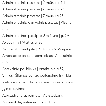
Administracinis pastatas | Žirmūnų g. 1d
Administracinis pastatas | Žirmūnų g. 27
Administracinis pastatas | Žirmūnų g.27
Administracinis, gamybinis pastatas | Visorių
g. 2
Administracinės patalpos Graičiūno | g. 2A
Akademija | Ateities g. 28
Akrobatikos mokykla | Parko g. 2A, Visaginas
Ambasados pastatų kompleksas | Antakalnio
g. 2
Antakalnio poliklinika | Antakalnio g.59,
Vilnius | Šilumos punktų perjungimo ir tinklų
statybos darbai. | Kondicioanvimo sistemos ir
jų montavimas
Aukštadvario gyvenvietė | Aukštadvaris
Automobilių aptarnavimo centras