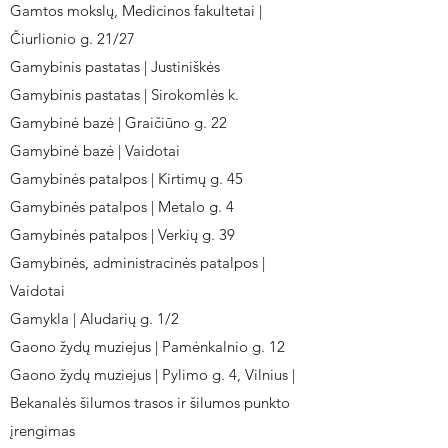
Gamtos mokslų, Medicinos fakultetai |
Čiurlionio g. 21/27
Gamybinis pastatas | Justiniškės
Gamybinis pastatas | Sirokomlės k.
Gamybinė bazė | Graičiūno g. 22
Gamybinė bazė | Vaidotai
Gamybinės patalpos | Kirtimų g. 45
Gamybinės patalpos | Metalo g. 4
Gamybinės patalpos | Verkių g. 39
Gamybinės, administracinės patalpos |
Vaidotai
Gamykla | Aludarių g. 1/2
Gaono žydų muziejus | Pamėnkalnio g. 12
Gaono žydų muziejus | Pylimo g. 4, Vilnius |
Bekanalės šilumos trasos ir šilumos punkto
įrengimas