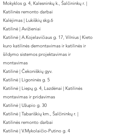
Mokyklos g. 4, Kalesninkų k., Šalčininkų r. |
Katilinės remonto darbai
Kalėjimas | Lukiškių skg.6
Katilinė | Avižieniai
Katilinė | A.Kojelavičiaus g. 17, Vilnius | Kieto
kuro katilinės demontavimas ir katilinės ir
šildymo sistemos projektavimas ir
montavimas
Katilinė | Čekoniškių gyv.
Katilinė | Ligoninės g. 5
Katilinė | Liepų g. 4, Lazdėnai | Katilinės
montavimas ir pridavimas
Katilinė | Užupio g. 30
Katilinė | Tabariškių km., Šalčininkų r. |
Katilinės remonto darbai
Katilinė | V.Mykolaičio-Putino g. 4