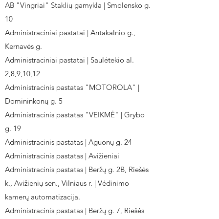
AB "Vingriai" Staklių gamykla | Smolensko g.
10
Administraciniai pastatai | Antakalnio g.,
Kernavės g.
Administraciniai pastatai | Saulėtekio al.
2,8,9,10,12
Administracinis pastatas "MOTOROLA" |
Domininkonų g. 5
Administracinis pastatas "VEIKMĖ" | Grybo
g. 19
Administracinis pastatas | Aguonų g. 24
Administracinis pastatas | Avižieniai
Administracinis pastatas | Beržų g. 2B, Riešės
k., Avižienių sen., Vilniaus r. | Vėdinimo
kamerų automatizacija.
Administracinis pastatas | Beržų g. 7, Riešės