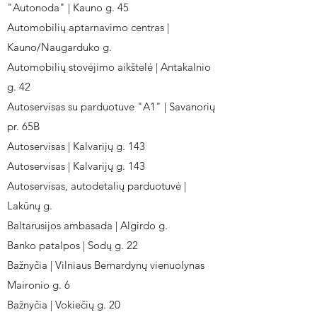
"Autonoda" | Kauno g. 45
Automobilių aptarnavimo centras |
Kauno/Naugarduko g.
Automobilių stovėjimo aikštelė | Antakalnio
g. 42
Autoservisas su parduotuve "A1" | Savanorių
pr. 65B
Autoservisas | Kalvarijų g. 143
Autoservisas | Kalvarijų g. 143
Autoservisas, autodetalių parduotuvė |
Lakūnų g.
Baltarusijos ambasada | Algirdo g.
Banko patalpos | Sodų g. 22
Bažnyčia | Vilniaus Bernardynų vienuolynas
Maironio g. 6
Bažnyčia | Vokiečių g. 20