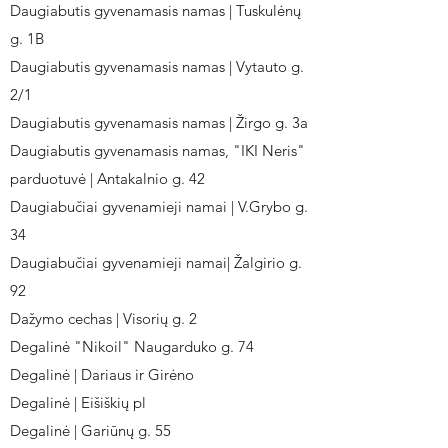
Daugiabutis gyvenamasis namas | Tuskulėnų
g. 1B
Daugiabutis gyvenamasis namas | Vytauto g.
2/1
Daugiabutis gyvenamasis namas | Žirgo g. 3a
Daugiabutis gyvenamasis namas, "IKI Neris"
parduotuvė | Antakalnio g. 42
Daugiabučiai gyvenamieji namai | V.Grybo g.
34
Daugiabučiai gyvenamieji namai| Žalgirio g.
92
Dažymo cechas | Visorių g. 2
Degalinė "Nikoil" Naugarduko g. 74
Degalinė | Dariaus ir Girėno
Degalinė | Eišiškių pl
Degalinė | Gariūnų g. 55