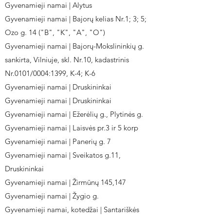
Gyvenamieji namai | Alytus
Gyvenamieji namai | Bajorų kelias Nr.1; 3; 5;
Ozo g. 14 ("B", "K", "A", "O")
Gyvenamieji namai | Bajorų-Mokslininkių g.
sankirta, Vilniuje, skl. Nr.10, kadastrinis
Nr.0101/0004:1399, K-4; K-6
Gyvenamieji namai | Druskininkai
Gyvenamieji namai | Druskininkai
Gyvenamieji namai | Ežerėlių g., Plytinės g.
Gyvenamieji namai | Laisvės pr.3 ir 5 korp
Gyvenamieji namai | Panerių g. 7
Gyvenamieji namai | Sveikatos g.11,
Druskininkai
Gyvenamieji namai | Žirmūnų 145,147
Gyvenamieji namai | Žygio g.
Gyvenamieji namai, kotedžai | Santariškės