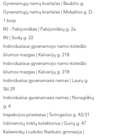
Gyvenamųjų namų kvartalas | Baublio g.
Gyvenamųjų namų kvartalas | Mokyklos g. D-
1 korp
IKI - Fabijoniškės | Fabijoniškių g. 2a
IKI | Sodų g. 22
Individualaus gyvenamojo namo-kotedžo
šilumos mazgas | Kalvarijų g. 218
Individualaus gyvenamojo namo-kotedžo
šilumos mazgas | Kalvarijų g. 218
Individualus gyvenamasis namas | Laurų g.
Skl.29
Individualus gyvenamasis namas | Noragiškių
g. 4
Inspekcijos priestatas | Švitrigailos g. 42/31
Inžinierinių tinklų kolektorius | Gurių g. 47
Kalesninkų Liudviko Narbuto gimnazija |