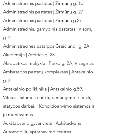
Administracinis pastatas | Žirmūnų g. 1d
Administracinis pastatas | Žirmūnų g. 27
Administracinis pastatas | Žirmūnų g.27
Administracinis, gamybinis pastatas | Visorių
g. 2
Administracinės patalpos Graičiūno | g. 2A
Akademija | Ateities g. 28
Akrobatikos mokykla | Parko g. 2A, Visaginas
Ambasados pastatų kompleksas | Antakalnio
g. 2
Antakalnio poliklinika | Antakalnio g.59,
Vilnius | Šilumos punktų perjungimo ir tinklų
statybos darbai. | Kondicioanvimo sistemos ir
jų montavimas
Aukštadvario gyvenvietė | Aukštadvaris
Automobilių aptarnavimo centras