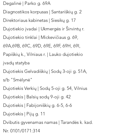
Degalinė | Parko g. 69A
Diagnostikos korpusas | Santariškių g. 2
Direktoriaus kabinetas | Siesikų g. 17
Dujotiekio įvadai | Ukmergės ir Širvintų r.
Dujotiekio tinklai | Mickevičiaus g. 69,
69A,69B, 69C, 69D, 69E, 69F, 69H, 69I,
Papiškių k., Vilniaus r. | Lauko dujotiekio
įvadų statyba
Dujotiekis Gelvadiškių | Sodų 3-oji g. 51A,
s/b "Smėlynė"
Dujotiekis Verkių | Sodų 5-oji g. 54, Vilnius
Dujotiekis | Balsių sodų 9-oji g. 42
Dujotiekis | Fabijoniškių g. 6-5, 6-6
Dujotiekis | Pijų g. 11
Dvibutis gyvenamas namas | Tarandės k. kad.
Nr. 0101/0171:314