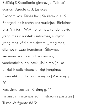
Eišiškių S.Rapolionio gimnazija "Vilties"
skyrius | Ąžuolų g. 3, Eišiškės
Ekonomikos, Teisės fak. | Saulėtekio al. 9
Energetikos ir technikos muziejus | Rinktinės
g. 2, Vilnius | VAM įrengimas, vandentiekio
įrengimas ir nuotekų šalinimas, šildymo
įrengimas, vėdinimo sistemų įrengimas,
šilumos mazgo įrengimas | Šildymo,
vėdinimo ir oro kondicionavimo,
vandentiekio ir nuotekų šalinimo (lauko
tinklai ir dalis vidaus tinklų) įrengimas
Evangelikų Liuteronų bažnyčia | Vokiečių g.
20
Fasavimo cechas | Kirtimų g. 11
Finansų ministerijos administracinis pastatas |
Tumo-Vaižganto 8A/2