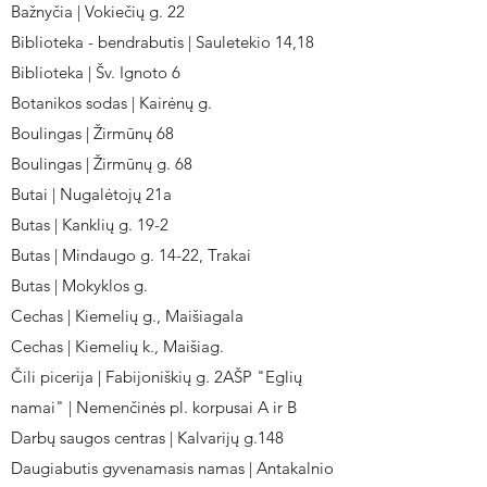
Bažnyčia | Vokiečių g. 22
Biblioteka - bendrabutis | Sauletekio 14,18
Biblioteka | Šv. Ignoto 6
Botanikos sodas | Kairėnų g.
Boulingas | Žirmūnų 68
Boulingas | Žirmūnų g. 68
Butai | Nugalėtojų 21a
Butas | Kanklių g. 19-2
Butas | Mindaugo g. 14-22, Trakai
Butas | Mokyklos g.
Cechas | Kiemelių g., Maišiagala
Cechas | Kiemelių k., Maišiag.
Čili picerija | Fabijoniškių g. 2AŠP "Eglių
namai" | Nemenčinės pl. korpusai A ir B
Darbų saugos centras | Kalvarijų g.148
Daugiabutis gyvenamasis namas | Antakalnio