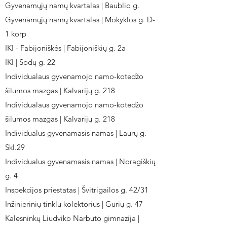
Gyvenamųjų namų kvartalas | Baublio g.
Gyvenamųjų namų kvartalas | Mokyklos g. D-
1 korp
IKI - Fabijoniškės | Fabijoniškių g. 2a
IKI | Sodų g. 22
Individualaus gyvenamojo namo-kotedžo
šilumos mazgas | Kalvarijų g. 218
Individualaus gyvenamojo namo-kotedžo
šilumos mazgas | Kalvarijų g. 218
Individualus gyvenamasis namas | Laurų g.
Skl.29
Individualus gyvenamasis namas | Noragiškių
g. 4
Inspekcijos priestatas | Švitrigailos g. 42/31
Inžinierinių tinklų kolektorius | Gurių g. 47
Kalesninkų Liudviko Narbuto gimnazija |