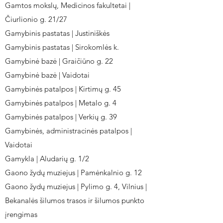
Gamtos mokslų, Medicinos fakultetai |
Čiurlionio g. 21/27
Gamybinis pastatas | Justiniškės
Gamybinis pastatas | Sirokomlės k.
Gamybinė bazė | Graičiūno g. 22
Gamybinė bazė | Vaidotai
Gamybinės patalpos | Kirtimų g. 45
Gamybinės patalpos | Metalo g. 4
Gamybinės patalpos | Verkių g. 39
Gamybinės, administracinės patalpos |
Vaidotai
Gamykla | Aludarių g. 1/2
Gaono žydų muziejus | Pamėnkalnio g. 12
Gaono žydų muziejus | Pylimo g. 4, Vilnius |
Bekanalės šilumos trasos ir šilumos punkto
įrengimas