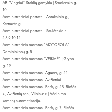
AB "Vingriai" Staklių gamykla | Smolensko g.
10
Administraciniai pastatai | Antakalnio g.,
Kernavės g.
Administraciniai pastatai | Saulėtekio al.
2,8,9,10,12
Administracinis pastatas "MOTOROLA" |
Domininkonų g. 5
Administracinis pastatas "VEIKMĖ" | Grybo
g. 19
Administracinis pastatas | Aguonų g. 24
Administracinis pastatas | Avižieniai
Administracinis pastatas | Beržų g. 2B, Riešės
k., Avižienių sen., Vilniaus r. | Vėdinimo
kamerų automatizacija.
Administracinis pastatas | Beržų g. 7, Riešės