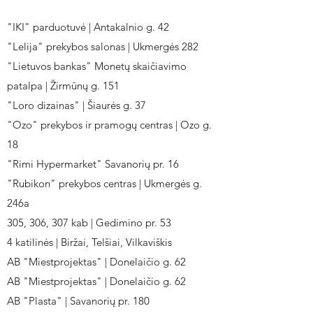
"IKI" parduotuvė | Antakalnio g. 42
"Lelija" prekybos salonas | Ukmergės 282
"Lietuvos bankas" Monetų skaičiavimo
patalpa | Žirmūnų g. 151
"Loro dizainas" | Šiaurės g. 37
"Ozo" prekybos ir pramogų centras | Ozo g.
18
"Rimi Hypermarket" Savanorių pr. 16
"Rubikon" prekybos centras | Ukmergės g.
246a
305, 306, 307 kab | Gedimino pr. 53
4 katilinės | Biržai, Telšiai, Vilkaviškis
AB "Miestprojektas" | Donelaičio g. 62
AB "Miestprojektas" | Donelaičio g. 62
AB "Plasta" | Savanorių pr. 180