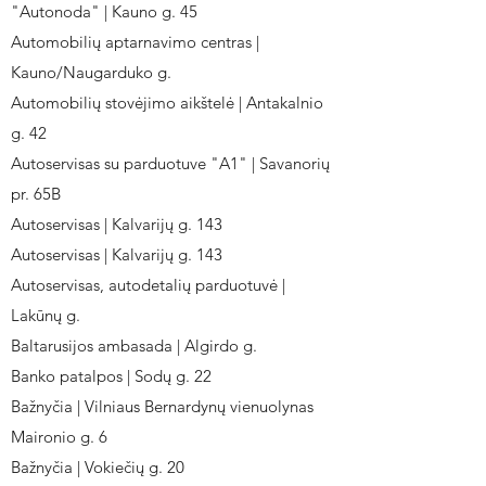
"Autonoda" | Kauno g. 45
Automobilių aptarnavimo centras |
Kauno/Naugarduko g.
Automobilių stovėjimo aikštelė | Antakalnio
g. 42
Autoservisas su parduotuve "A1" | Savanorių
pr. 65B
Autoservisas | Kalvarijų g. 143
Autoservisas | Kalvarijų g. 143
Autoservisas, autodetalių parduotuvė |
Lakūnų g.
Baltarusijos ambasada | Algirdo g.
Banko patalpos | Sodų g. 22
Bažnyčia | Vilniaus Bernardynų vienuolynas
Maironio g. 6
Bažnyčia | Vokiečių g. 20