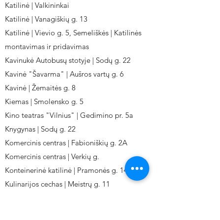
Katilinė | Valkininkai
Katilinė | Vanagiškių g. 13
Katilinė | Vievio g. 5, Semeliškės | Katilinės
montavimas ir pridavimas
Kavinukė Autobusų stotyje | Sodų g. 22
Kavinė "Šavarma" | Aušros vartų g. 6
Kavinė | Žemaitės g. 8
Kiemas | Smolensko g. 5
Kino teatras "Vilnius" | Gedimino pr. 5a
Knygynas | Sodų g. 22
Komercinis centras | Fabioniškių g. 2A
Komercinis centras | Verkių g.
Konteinerinė katilinė | Pramonės g. 141
Kulinarijos cechas | Meistrų g. 11
Kulinarinis cechas IKI-Fabij. | Fabijoniškių 2A.
Kuro aparatūros gamykla | Kalvarijų g. 143