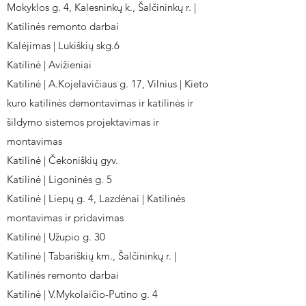
Mokyklos g. 4, Kalesninkų k., Šalčininkų r. |
Katilinės remonto darbai
Kalėjimas | Lukiškių skg.6
Katilinė | Avižieniai
Katilinė | A.Kojelavičiaus g. 17, Vilnius | Kieto
kuro katilinės demontavimas ir katilinės ir
šildymo sistemos projektavimas ir
montavimas
Katilinė | Čekoniškių gyv.
Katilinė | Ligoninės g. 5
Katilinė | Liepų g. 4, Lazdėnai | Katilinės
montavimas ir pridavimas
Katilinė | Užupio g. 30
Katilinė | Tabariškių km., Šalčininkų r. |
Katilinės remonto darbai
Katilinė | V.Mykolaičio-Putino g. 4