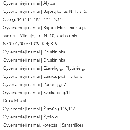
Gyvenamieji namai | Alytus
Gyvenamieji namai | Bajorų kelias Nr.1; 3; 5;
Ozo g. 14 ("B", "K", "A", "O")
Gyvenamieji namai | Bajorų-Mokslininkių g.
sankirta, Vilniuje, skl. Nr.10, kadastrinis
Nr.0101/0004:1399, K-4; K-6
Gyvenamieji namai | Druskininkai
Gyvenamieji namai | Druskininkai
Gyvenamieji namai | Ežerėlių g., Plytinės g.
Gyvenamieji namai | Laisvės pr.3 ir 5 korp
Gyvenamieji namai | Panerių g. 7
Gyvenamieji namai | Sveikatos g.11,
Druskininkai
Gyvenamieji namai | Žirmūnų 145,147
Gyvenamieji namai | Žygio g.
Gyvenamieji namai, kotedžai | Santariškės