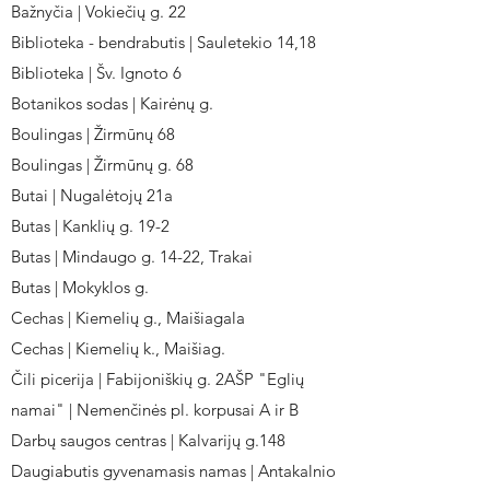
Bažnyčia | Vokiečių g. 22
Biblioteka - bendrabutis | Sauletekio 14,18
Biblioteka | Šv. Ignoto 6
Botanikos sodas | Kairėnų g.
Boulingas | Žirmūnų 68
Boulingas | Žirmūnų g. 68
Butai | Nugalėtojų 21a
Butas | Kanklių g. 19-2
Butas | Mindaugo g. 14-22, Trakai
Butas | Mokyklos g.
Cechas | Kiemelių g., Maišiagala
Cechas | Kiemelių k., Maišiag.
Čili picerija | Fabijoniškių g. 2AŠP "Eglių
namai" | Nemenčinės pl. korpusai A ir B
Darbų saugos centras | Kalvarijų g.148
Daugiabutis gyvenamasis namas | Antakalnio