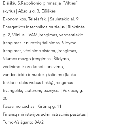
Eišiškių S.Rapolionio gimnazija "Vilties"
skyrius | Ąžuolų g. 3, Eišiškės
Ekonomikos, Teisės fak. | Saulėtekio al. 9
Energetikos ir technikos muziejus | Rinktinės
g. 2, Vilnius | VAM įrengimas, vandentiekio
įrengimas ir nuotekų šalinimas, šildymo
įrengimas, vėdinimo sistemų įrengimas,
šilumos mazgo įrengimas | Šildymo,
vėdinimo ir oro kondicionavimo,
vandentiekio ir nuotekų šalinimo (lauko
tinklai ir dalis vidaus tinklų) įrengimas
Evangelikų Liuteronų bažnyčia | Vokiečių g.
20
Fasavimo cechas | Kirtimų g. 11
Finansų ministerijos administracinis pastatas |
Tumo-Vaižganto 8A/2