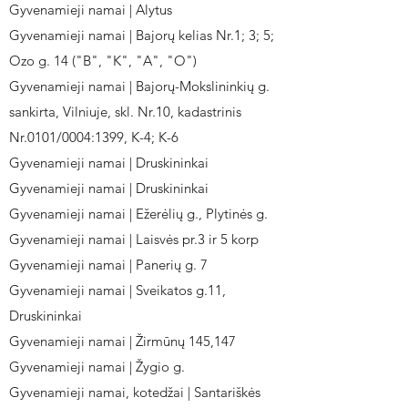
Gyvenamieji namai | Alytus
Gyvenamieji namai | Bajorų kelias Nr.1; 3; 5;
Ozo g. 14 ("B", "K", "A", "O")
Gyvenamieji namai | Bajorų-Mokslininkių g.
sankirta, Vilniuje, skl. Nr.10, kadastrinis
Nr.0101/0004:1399, K-4; K-6
Gyvenamieji namai | Druskininkai
Gyvenamieji namai | Druskininkai
Gyvenamieji namai | Ežerėlių g., Plytinės g.
Gyvenamieji namai | Laisvės pr.3 ir 5 korp
Gyvenamieji namai | Panerių g. 7
Gyvenamieji namai | Sveikatos g.11,
Druskininkai
Gyvenamieji namai | Žirmūnų 145,147
Gyvenamieji namai | Žygio g.
Gyvenamieji namai, kotedžai | Santariškės