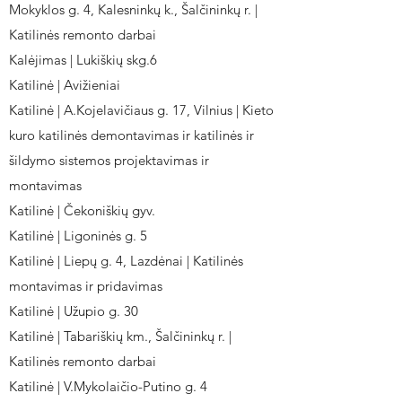
Mokyklos g. 4, Kalesninkų k., Šalčininkų r. |
Katilinės remonto darbai
Kalėjimas | Lukiškių skg.6
Katilinė | Avižieniai
Katilinė | A.Kojelavičiaus g. 17, Vilnius | Kieto
kuro katilinės demontavimas ir katilinės ir
šildymo sistemos projektavimas ir
montavimas
Katilinė | Čekoniškių gyv.
Katilinė | Ligoninės g. 5
Katilinė | Liepų g. 4, Lazdėnai | Katilinės
montavimas ir pridavimas
Katilinė | Užupio g. 30
Katilinė | Tabariškių km., Šalčininkų r. |
Katilinės remonto darbai
Katilinė | V.Mykolaičio-Putino g. 4