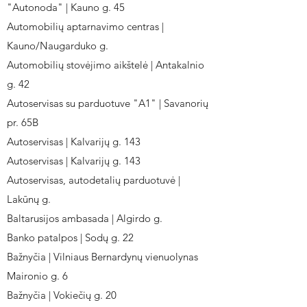
"Autonoda" | Kauno g. 45
Automobilių aptarnavimo centras |
Kauno/Naugarduko g.
Automobilių stovėjimo aikštelė | Antakalnio
g. 42
Autoservisas su parduotuve "A1" | Savanorių
pr. 65B
Autoservisas | Kalvarijų g. 143
Autoservisas | Kalvarijų g. 143
Autoservisas, autodetalių parduotuvė |
Lakūnų g.
Baltarusijos ambasada | Algirdo g.
Banko patalpos | Sodų g. 22
Bažnyčia | Vilniaus Bernardynų vienuolynas
Maironio g. 6
Bažnyčia | Vokiečių g. 20