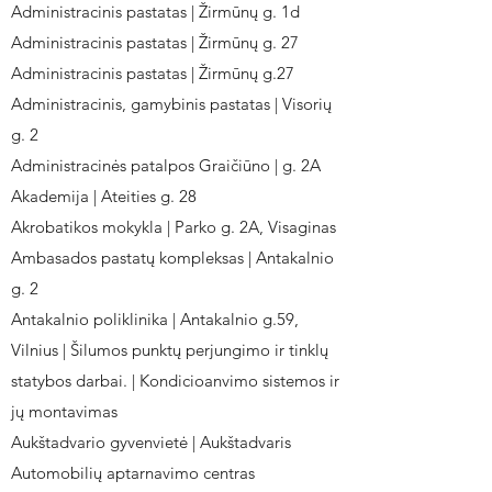
Administracinis pastatas | Žirmūnų g. 1d
Administracinis pastatas | Žirmūnų g. 27
Administracinis pastatas | Žirmūnų g.27
Administracinis, gamybinis pastatas | Visorių
g. 2
Administracinės patalpos Graičiūno | g. 2A
Akademija | Ateities g. 28
Akrobatikos mokykla | Parko g. 2A, Visaginas
Ambasados pastatų kompleksas | Antakalnio
g. 2
Antakalnio poliklinika | Antakalnio g.59,
Vilnius | Šilumos punktų perjungimo ir tinklų
statybos darbai. | Kondicioanvimo sistemos ir
jų montavimas
Aukštadvario gyvenvietė | Aukštadvaris
Automobilių aptarnavimo centras