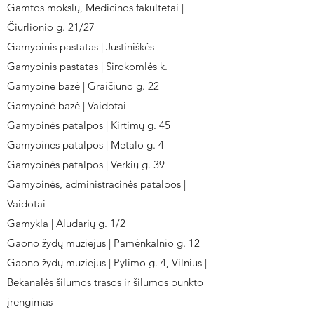
Gamtos mokslų, Medicinos fakultetai |
Čiurlionio g. 21/27
Gamybinis pastatas | Justiniškės
Gamybinis pastatas | Sirokomlės k.
Gamybinė bazė | Graičiūno g. 22
Gamybinė bazė | Vaidotai
Gamybinės patalpos | Kirtimų g. 45
Gamybinės patalpos | Metalo g. 4
Gamybinės patalpos | Verkių g. 39
Gamybinės, administracinės patalpos |
Vaidotai
Gamykla | Aludarių g. 1/2
Gaono žydų muziejus | Pamėnkalnio g. 12
Gaono žydų muziejus | Pylimo g. 4, Vilnius |
Bekanalės šilumos trasos ir šilumos punkto
įrengimas