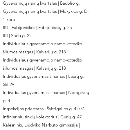
Gyvenamųjų namų kvartalas | Baublio g.
Gyvenamųjų namų kvartalas | Mokyklos g. D-
1 korp
IKI - Fabijoniškės | Fabijoniškių g. 2a
IKI | Sodų g. 22
Individualaus gyvenamojo namo-kotedžo
šilumos mazgas | Kalvarijų g. 218
Individualaus gyvenamojo namo-kotedžo
šilumos mazgas | Kalvarijų g. 218
Individualus gyvenamasis namas | Laurų g.
Skl.29
Individualus gyvenamasis namas | Noragiškių
g. 4
Inspekcijos priestatas | Švitrigailos g. 42/31
Inžinierinių tinklų kolektorius | Gurių g. 47
Kalesninkų Liudviko Narbuto gimnazija |