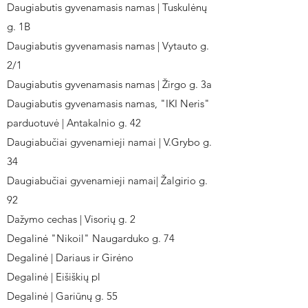
Daugiabutis gyvenamasis namas | Tuskulėnų
g. 1B
Daugiabutis gyvenamasis namas | Vytauto g.
2/1
Daugiabutis gyvenamasis namas | Žirgo g. 3a
Daugiabutis gyvenamasis namas, "IKI Neris"
parduotuvė | Antakalnio g. 42
Daugiabučiai gyvenamieji namai | V.Grybo g.
34
Daugiabučiai gyvenamieji namai| Žalgirio g.
92
Dažymo cechas | Visorių g. 2
Degalinė "Nikoil" Naugarduko g. 74
Degalinė | Dariaus ir Girėno
Degalinė | Eišiškių pl
Degalinė | Gariūnų g. 55