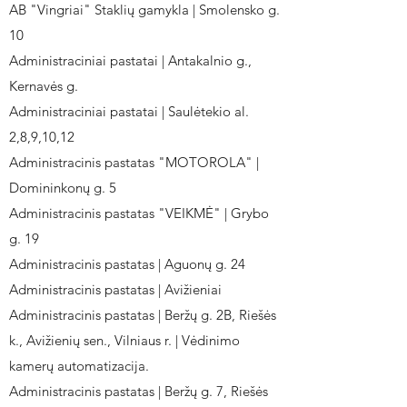
AB "Vingriai" Staklių gamykla | Smolensko g.
10
Administraciniai pastatai | Antakalnio g.,
Kernavės g.
Administraciniai pastatai | Saulėtekio al.
2,8,9,10,12
Administracinis pastatas "MOTOROLA" |
Domininkonų g. 5
Administracinis pastatas "VEIKMĖ" | Grybo
g. 19
Administracinis pastatas | Aguonų g. 24
Administracinis pastatas | Avižieniai
Administracinis pastatas | Beržų g. 2B, Riešės
k., Avižienių sen., Vilniaus r. | Vėdinimo
kamerų automatizacija.
Administracinis pastatas | Beržų g. 7, Riešės