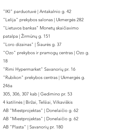
"IKI" parduotuvė | Antakalnio g. 42
"Lelija" prekybos salonas | Ukmergės 282
"Lietuvos bankas" Monetų skaičiavimo
patalpa | Žirmūnų g. 151
"Loro dizainas" | Šiaurės g. 37
"Ozo" prekybos ir pramogų centras | Ozo g.
18
"Rimi Hypermarket" Savanorių pr. 16
"Rubikon" prekybos centras | Ukmergės g.
246a
305, 306, 307 kab | Gedimino pr. 53
4 katilinės | Biržai, Telšiai, Vilkaviškis
AB "Miestprojektas" | Donelaičio g. 62
AB "Miestprojektas" | Donelaičio g. 62
AB "Plasta" | Savanorių pr. 180