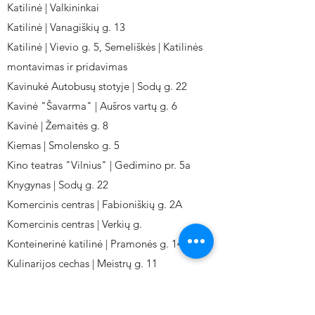
Katilinė | Valkininkai
Katilinė | Vanagiškių g. 13
Katilinė | Vievio g. 5, Semeliškės | Katilinės
montavimas ir pridavimas
Kavinukė Autobusų stotyje | Sodų g. 22
Kavinė "Šavarma" | Aušros vartų g. 6
Kavinė | Žemaitės g. 8
Kiemas | Smolensko g. 5
Kino teatras "Vilnius" | Gedimino pr. 5a
Knygynas | Sodų g. 22
Komercinis centras | Fabioniškių g. 2A
Komercinis centras | Verkių g.
Konteinerinė katilinė | Pramonės g. 141
Kulinarijos cechas | Meistrų g. 11
Kulinarinis cechas IKI-Fabij. | Fabijoniškių 2A.
Kuro aparatūros gamykla | Kalvarijų g. 143