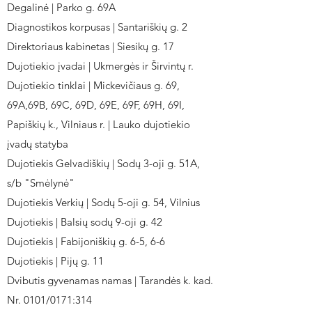
Degalinė | Parko g. 69A
Diagnostikos korpusas | Santariškių g. 2
Direktoriaus kabinetas | Siesikų g. 17
Dujotiekio įvadai | Ukmergės ir Širvintų r.
Dujotiekio tinklai | Mickevičiaus g. 69,
69A,69B, 69C, 69D, 69E, 69F, 69H, 69I,
Papiškių k., Vilniaus r. | Lauko dujotiekio
įvadų statyba
Dujotiekis Gelvadiškių | Sodų 3-oji g. 51A,
s/b "Smėlynė"
Dujotiekis Verkių | Sodų 5-oji g. 54, Vilnius
Dujotiekis | Balsių sodų 9-oji g. 42
Dujotiekis | Fabijoniškių g. 6-5, 6-6
Dujotiekis | Pijų g. 11
Dvibutis gyvenamas namas | Tarandės k. kad.
Nr. 0101/0171:314