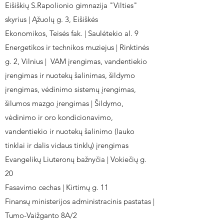
Eišiškių S.Rapolionio gimnazija "Vilties"
skyrius | Ąžuolų g. 3, Eišiškės
Ekonomikos, Teisės fak. | Saulėtekio al. 9
Energetikos ir technikos muziejus | Rinktinės
g. 2, Vilnius | VAM įrengimas, vandentiekio
įrengimas ir nuotekų šalinimas, šildymo
įrengimas, vėdinimo sistemų įrengimas,
šilumos mazgo įrengimas | Šildymo,
vėdinimo ir oro kondicionavimo,
vandentiekio ir nuotekų šalinimo (lauko
tinklai ir dalis vidaus tinklų) įrengimas
Evangelikų Liuteronų bažnyčia | Vokiečių g.
20
Fasavimo cechas | Kirtimų g. 11
Finansų ministerijos administracinis pastatas |
Tumo-Vaižganto 8A/2