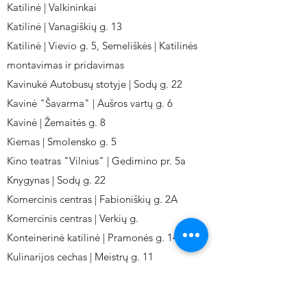
Katilinė | Valkininkai
Katilinė | Vanagiškių g. 13
Katilinė | Vievio g. 5, Semeliškės | Katilinės
montavimas ir pridavimas
Kavinukė Autobusų stotyje | Sodų g. 22
Kavinė "Šavarma" | Aušros vartų g. 6
Kavinė | Žemaitės g. 8
Kiemas | Smolensko g. 5
Kino teatras "Vilnius" | Gedimino pr. 5a
Knygynas | Sodų g. 22
Komercinis centras | Fabioniškių g. 2A
Komercinis centras | Verkių g.
Konteinerinė katilinė | Pramonės g. 141
Kulinarijos cechas | Meistrų g. 11
Kulinarinis cechas IKI-Fabij. | Fabijoniškių 2A.
Kuro aparatūros gamykla | Kalvarijų g. 143