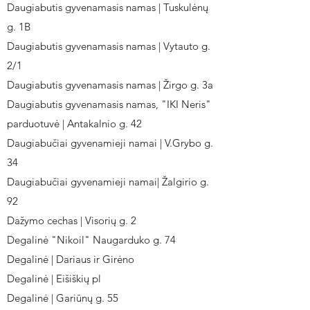
Daugiabutis gyvenamasis namas | Tuskulėnų
g. 1B
Daugiabutis gyvenamasis namas | Vytauto g.
2/1
Daugiabutis gyvenamasis namas | Žirgo g. 3a
Daugiabutis gyvenamasis namas, "IKI Neris"
parduotuvė | Antakalnio g. 42
Daugiabučiai gyvenamieji namai | V.Grybo g.
34
Daugiabučiai gyvenamieji namai| Žalgirio g.
92
Dažymo cechas | Visorių g. 2
Degalinė "Nikoil" Naugarduko g. 74
Degalinė | Dariaus ir Girėno
Degalinė | Eišiškių pl
Degalinė | Gariūnų g. 55