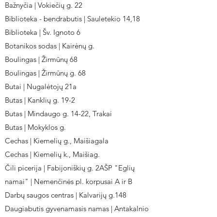
Bažnyčia | Vokiečių g. 22
Biblioteka - bendrabutis | Sauletekio 14,18
Biblioteka | Šv. Ignoto 6
Botanikos sodas | Kairėnų g.
Boulingas | Žirmūnų 68
Boulingas | Žirmūnų g. 68
Butai | Nugalėtojų 21a
Butas | Kanklių g. 19-2
Butas | Mindaugo g. 14-22, Trakai
Butas | Mokyklos g.
Cechas | Kiemelių g., Maišiagala
Cechas | Kiemelių k., Maišiag.
Čili picerija | Fabijoniškių g. 2AŠP "Eglių
namai" | Nemenčinės pl. korpusai A ir B
Darbų saugos centras | Kalvarijų g.148
Daugiabutis gyvenamasis namas | Antakalnio