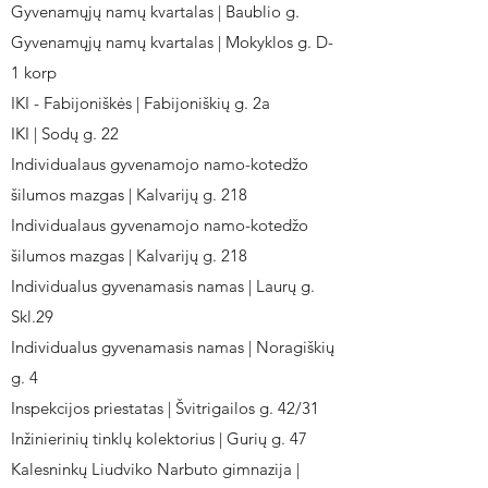
Gyvenamųjų namų kvartalas | Baublio g.
Gyvenamųjų namų kvartalas | Mokyklos g. D-
1 korp
IKI - Fabijoniškės | Fabijoniškių g. 2a
IKI | Sodų g. 22
Individualaus gyvenamojo namo-kotedžo
šilumos mazgas | Kalvarijų g. 218
Individualaus gyvenamojo namo-kotedžo
šilumos mazgas | Kalvarijų g. 218
Individualus gyvenamasis namas | Laurų g.
Skl.29
Individualus gyvenamasis namas | Noragiškių
g. 4
Inspekcijos priestatas | Švitrigailos g. 42/31
Inžinierinių tinklų kolektorius | Gurių g. 47
Kalesninkų Liudviko Narbuto gimnazija |