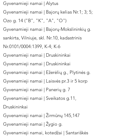
Gyvenamieji namai | Alytus
Gyvenamieji namai | Bajorų kelias Nr.1; 3; 5;
Ozo g. 14 ("B", "K", "A", "O")
Gyvenamieji namai | Bajorų-Mokslininkių g.
sankirta, Vilniuje, skl. Nr.10, kadastrinis
Nr.0101/0004:1399, K-4; K-6
Gyvenamieji namai | Druskininkai
Gyvenamieji namai | Druskininkai
Gyvenamieji namai | Ežerėlių g., Plytinės g.
Gyvenamieji namai | Laisvės pr.3 ir 5 korp
Gyvenamieji namai | Panerių g. 7
Gyvenamieji namai | Sveikatos g.11,
Druskininkai
Gyvenamieji namai | Žirmūnų 145,147
Gyvenamieji namai | Žygio g.
Gyvenamieji namai, kotedžai | Santariškės