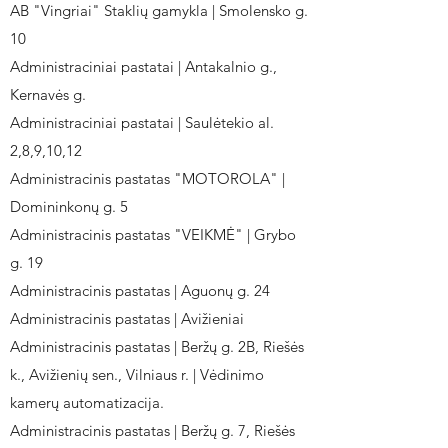
AB "Vingriai" Staklių gamykla | Smolensko g.
10
Administraciniai pastatai | Antakalnio g.,
Kernavės g.
Administraciniai pastatai | Saulėtekio al.
2,8,9,10,12
Administracinis pastatas "MOTOROLA" |
Domininkonų g. 5
Administracinis pastatas "VEIKMĖ" | Grybo
g. 19
Administracinis pastatas | Aguonų g. 24
Administracinis pastatas | Avižieniai
Administracinis pastatas | Beržų g. 2B, Riešės
k., Avižienių sen., Vilniaus r. | Vėdinimo
kamerų automatizacija.
Administracinis pastatas | Beržų g. 7, Riešės