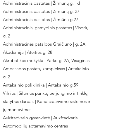
Administracinis pastatas | Žirmūnų g. 1d
Administracinis pastatas | Žirmūnų g. 27
Administracinis pastatas | Žirmūnų g.27
Administracinis, gamybinis pastatas | Visorių
g. 2
Administracinės patalpos Graičiūno | g. 2A
Akademija | Ateities g. 28
Akrobatikos mokykla | Parko g. 2A, Visaginas
Ambasados pastatų kompleksas | Antakalnio
g. 2
Antakalnio poliklinika | Antakalnio g.59,
Vilnius | Šilumos punktų perjungimo ir tinklų
statybos darbai. | Kondicioanvimo sistemos ir
jų montavimas
Aukštadvario gyvenvietė | Aukštadvaris
Automobilių aptarnavimo centras