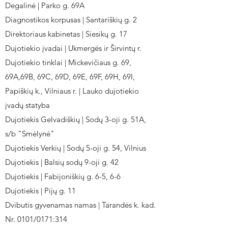
Degalinė | Parko g. 69A
Diagnostikos korpusas | Santariškių g. 2
Direktoriaus kabinetas | Siesikų g. 17
Dujotiekio įvadai | Ukmergės ir Širvintų r.
Dujotiekio tinklai | Mickevičiaus g. 69,
69A,69B, 69C, 69D, 69E, 69F, 69H, 69I,
Papiškių k., Vilniaus r. | Lauko dujotiekio
įvadų statyba
Dujotiekis Gelvadiškių | Sodų 3-oji g. 51A,
s/b "Smėlynė"
Dujotiekis Verkių | Sodų 5-oji g. 54, Vilnius
Dujotiekis | Balsių sodų 9-oji g. 42
Dujotiekis | Fabijoniškių g. 6-5, 6-6
Dujotiekis | Pijų g. 11
Dvibutis gyvenamas namas | Tarandės k. kad.
Nr. 0101/0171:314