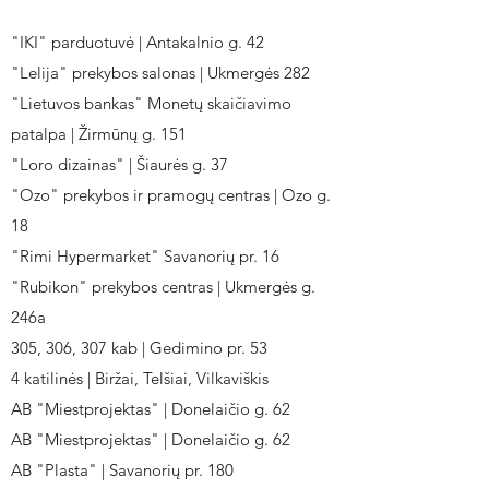
"IKI" parduotuvė | Antakalnio g. 42
"Lelija" prekybos salonas | Ukmergės 282
"Lietuvos bankas" Monetų skaičiavimo
patalpa | Žirmūnų g. 151
"Loro dizainas" | Šiaurės g. 37
"Ozo" prekybos ir pramogų centras | Ozo g.
18
"Rimi Hypermarket" Savanorių pr. 16
"Rubikon" prekybos centras | Ukmergės g.
246a
305, 306, 307 kab | Gedimino pr. 53
4 katilinės | Biržai, Telšiai, Vilkaviškis
AB "Miestprojektas" | Donelaičio g. 62
AB "Miestprojektas" | Donelaičio g. 62
AB "Plasta" | Savanorių pr. 180