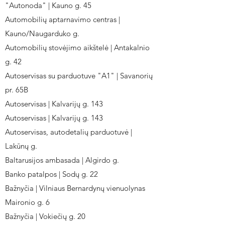
"Autonoda" | Kauno g. 45
Automobilių aptarnavimo centras |
Kauno/Naugarduko g.
Automobilių stovėjimo aikštelė | Antakalnio
g. 42
Autoservisas su parduotuve "A1" | Savanorių
pr. 65B
Autoservisas | Kalvarijų g. 143
Autoservisas | Kalvarijų g. 143
Autoservisas, autodetalių parduotuvė |
Lakūnų g.
Baltarusijos ambasada | Algirdo g.
Banko patalpos | Sodų g. 22
Bažnyčia | Vilniaus Bernardynų vienuolynas
Maironio g. 6
Bažnyčia | Vokiečių g. 20