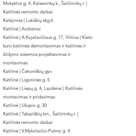
Mokyklos g. 4, Kalesninkų k., Šalčininkų r. |
Katilinės remonto darbai
Kalėjimas | Lukiškių skg.6
Katilinė | Avižieniai
Katilinė | A.Kojelavičiaus g. 17, Vilnius | Kieto
kuro katilinės demontavimas ir katilinės ir
šildymo sistemos projektavimas ir
montavimas
Katilinė | Čekoniškių gyv.
Katilinė | Ligoninės g. 5
Katilinė | Liepų g. 4, Lazdėnai | Katilinės
montavimas ir pridavimas
Katilinė | Užupio g. 30
Katilinė | Tabariškių km., Šalčininkų r. |
Katilinės remonto darbai
Katilinė | V.Mykolaičio-Putino g. 4