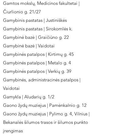
Gamtos mokslų, Medicinos fakultetai |
Čiurlionio g. 21/27
Gamybinis pastatas | Justiniškės
Gamybinis pastatas | Sirokomlės k.
Gamybinė bazė | Graičiūno g. 22
Gamybinė bazė | Vaidotai
Gamybinės patalpos | Kirtimų g. 45
Gamybinės patalpos | Metalo g. 4
Gamybinės patalpos | Verkių g. 39
Gamybinės, administracinės patalpos |
Vaidotai
Gamykla | Aludarių g. 1/2
Gaono žydų muziejus | Pamėnkalnio g. 12
Gaono žydų muziejus | Pylimo g. 4, Vilnius |
Bekanalės šilumos trasos ir šilumos punkto
įrengimas