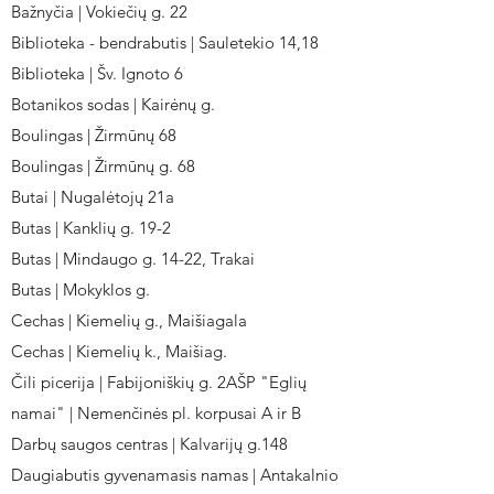
Bažnyčia | Vokiečių g. 22
Biblioteka - bendrabutis | Sauletekio 14,18
Biblioteka | Šv. Ignoto 6
Botanikos sodas | Kairėnų g.
Boulingas | Žirmūnų 68
Boulingas | Žirmūnų g. 68
Butai | Nugalėtojų 21a
Butas | Kanklių g. 19-2
Butas | Mindaugo g. 14-22, Trakai
Butas | Mokyklos g.
Cechas | Kiemelių g., Maišiagala
Cechas | Kiemelių k., Maišiag.
Čili picerija | Fabijoniškių g. 2AŠP "Eglių
namai" | Nemenčinės pl. korpusai A ir B
Darbų saugos centras | Kalvarijų g.148
Daugiabutis gyvenamasis namas | Antakalnio