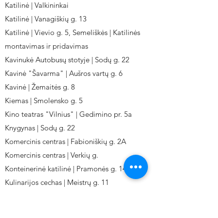
Katilinė | Valkininkai
Katilinė | Vanagiškių g. 13
Katilinė | Vievio g. 5, Semeliškės | Katilinės
montavimas ir pridavimas
Kavinukė Autobusų stotyje | Sodų g. 22
Kavinė "Šavarma" | Aušros vartų g. 6
Kavinė | Žemaitės g. 8
Kiemas | Smolensko g. 5
Kino teatras "Vilnius" | Gedimino pr. 5a
Knygynas | Sodų g. 22
Komercinis centras | Fabioniškių g. 2A
Komercinis centras | Verkių g.
Konteinerinė katilinė | Pramonės g. 141
Kulinarijos cechas | Meistrų g. 11
Kulinarinis cechas IKI-Fabij. | Fabijoniškių 2A.
Kuro aparatūros gamykla | Kalvarijų g. 143