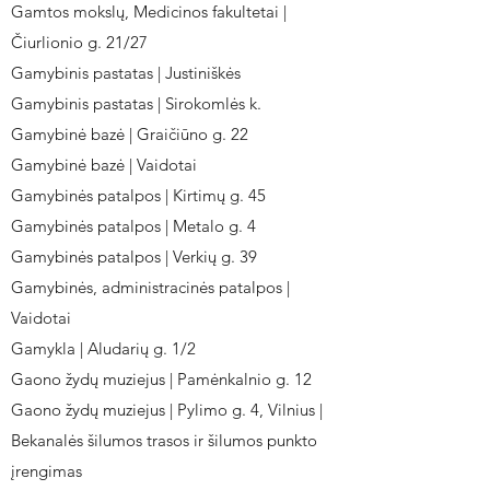
Gamtos mokslų, Medicinos fakultetai |
Čiurlionio g. 21/27
Gamybinis pastatas | Justiniškės
Gamybinis pastatas | Sirokomlės k.
Gamybinė bazė | Graičiūno g. 22
Gamybinė bazė | Vaidotai
Gamybinės patalpos | Kirtimų g. 45
Gamybinės patalpos | Metalo g. 4
Gamybinės patalpos | Verkių g. 39
Gamybinės, administracinės patalpos |
Vaidotai
Gamykla | Aludarių g. 1/2
Gaono žydų muziejus | Pamėnkalnio g. 12
Gaono žydų muziejus | Pylimo g. 4, Vilnius |
Bekanalės šilumos trasos ir šilumos punkto
įrengimas