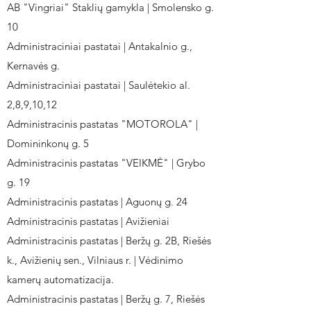
AB "Vingriai" Staklių gamykla | Smolensko g.
10
Administraciniai pastatai | Antakalnio g.,
Kernavės g.
Administraciniai pastatai | Saulėtekio al.
2,8,9,10,12
Administracinis pastatas "MOTOROLA" |
Domininkonų g. 5
Administracinis pastatas "VEIKMĖ" | Grybo
g. 19
Administracinis pastatas | Aguonų g. 24
Administracinis pastatas | Avižieniai
Administracinis pastatas | Beržų g. 2B, Riešės
k., Avižienių sen., Vilniaus r. | Vėdinimo
kamerų automatizacija.
Administracinis pastatas | Beržų g. 7, Riešės