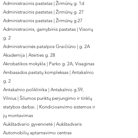
Administracinis pastatas | Žirmūnų g. 1d
Administracinis pastatas | Žirmūnų g. 27
Administracinis pastatas | Žirmūnų g.27
Administracinis, gamybinis pastatas | Visorių
g. 2
Administracinės patalpos Graičiūno | g. 2A
Akademija | Ateities g. 28
Akrobatikos mokykla | Parko g. 2A, Visaginas
Ambasados pastatų kompleksas | Antakalnio
g. 2
Antakalnio poliklinika | Antakalnio g.59,
Vilnius | Šilumos punktų perjungimo ir tinklų
statybos darbai. | Kondicioanvimo sistemos ir
jų montavimas
Aukštadvario gyvenvietė | Aukštadvaris
Automobilių aptarnavimo centras