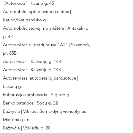
"Autonoda" | Kauno g. 45
Automobilių aptarnavimo centras |
Kauno/Naugarduko g.
Automobilių stovėjimo aikštelė | Antakalnio
g. 42
Autoservisas su parduotuve "A1" | Savanorių
pr. 65B
Autoservisas | Kalvarijų g. 143
Autoservisas | Kalvarijų g. 143
Autoservisas, autodetalių parduotuvė |
Lakūnų g.
Baltarusijos ambasada | Algirdo g.
Banko patalpos | Sodų g. 22
Bažnyčia | Vilniaus Bernardynų vienuolynas
Maironio g. 6
Bažnyčia | Vokiečių g. 20